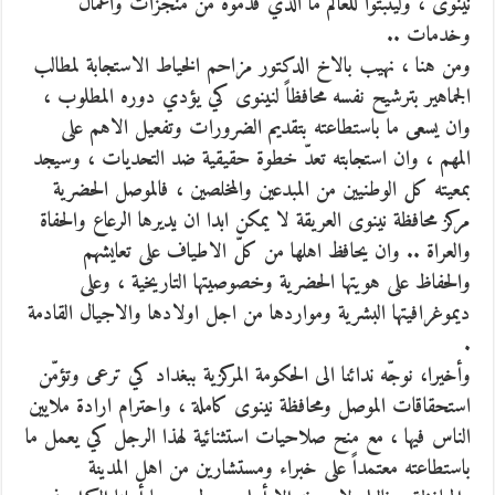
نينوى ، وليثبتوا للعالم ما الذي قدموه من منجزات واعمال
وخدمات ..
ومن هنا ، نهيب بالاخ الدكتور مزاحم الخياط الاستجابة لمطالب
الجماهير بترشيح نفسه محافظاً لنينوى كي يؤدي دوره المطلوب ،
وان يسعى ما باستطاعته بتقديم الضرورات وتفعيل الاهم على
المهم ، وان استجابته تعدّ خطوة حقيقية ضد التحديات ، وسيجد
بمعيته كل الوطنيين من المبدعين والمخلصين ، فالموصل الحضرية
مركز محافظة نينوى العريقة لا يمكن ابدا ان يديرها الرعاع والحفاة
والعراة .. وان يحافظ اهلها من كلّ الاطياف على تعايشهم
والحفاظ على هويتها الحضرية وخصوصيتها التاريخية ، وعلى
ديموغرافيتها البشرية ومواردها من اجل اولادها والاجيال القادمة
.
وأخيرا، نوجّه ندائنا الى الحكومة المركزية ببغداد كي ترعى وتؤمّن
استحقاقات الموصل ومحافظة نينوى كاملة ، واحترام ارادة ملايين
الناس فيها ، مع منح صلاحيات استثنائية لهذا الرجل كي يعمل ما
باستطاعته معتمداً على خبراء ومستشارين من اهل المدينة