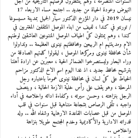
السنوات المنصرمة ، وهم ينتظرون فرصتهم التاريخية من اجل
النهوض وعودة الحياة من جديد .. اجتمع مساء الاربعاء 17
نيسان 2019 في دار المؤرخ الدكتور سيار الجميل بمدينة مسيسوغا
/ تورنتو في كندا ، لفيف من ابناء الموصل المثقفين المغتربين في
كندا ، وهم يمثلون كلّ اطياف الموصل المتنوعين العاشقين لوطنهم
الام ومدينتهم ام الربيعين ومحافظتهم نينوى العظيمة .. وتداولوا
شأن محافظة نينوى ومركزها الموصل ، ليقولوا كلمتهم الصادقة من
وراء البحار وليستصرخوا الضمائر الحية ، معبرّين عن ارادة أهلنا
بترشيح محافظ جديد ، اذ غدا اليوم اسم الاخ الدكتور مزاحم
الخياط على كلّ لسان في محافظة نينوى عموما باعتباره رجل
المرحلة ، وهو يقف على رأس خليّة الازمة الحالية ، ويتصّف
الرجل بنزاهته ، وحسن سيرته ، وكفاءة ادائه واخلاصه في أداء
واجبه ، تلّقى الرصاص بشجاعة متناهية قبل سنوات في قلب
الموصل من قبل عصابات القاعدة الارهابية وشفاه الله .. وله
قدراته الادارية والأكاديمية وخدم المجتمع طويلا بنزاهة
واخلاص ..