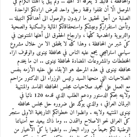
والمحافظة ، فالبلد لا يعرفه الا أهله .. ولم يبق يا أهلنا الكرام في
الموصل الّا أن تقفوا وقفة رجل واحد لفرض ارادتكم الواحدة
الصلبة من أجل تحقيق ما تريدون والوصول الى أهدافكم النبيلة ..
وتأمين استقراركم وعيشكم واستحقاقاتكم المالية والسكنية والصحية
والتربوية والخدمية كلّها ، وارجاع الحقوق الى أهلها المتنوعين في
كلّ شبر من المحافظة ، وهذا كلّه لا يتحقق الا من خلال مشروع
سياسي استراتيجي يجمع عليه الناس في محافظة نينوى والوقوف ازاء
المخططات والمشروعات المضادة لمحافظة نينوى .. ان ما يخدم
محافظه نينوى في هذه المرحله هو الإبقاء علي خليه الأزمه بنفس
الصلاحيات التي منحها السيد رئيس الوزراء الى الدكتور مزاحم
مع العمل على تجميد صلاحيات مجلس المحافظه الفاسد والمنتهية
ولايته بحكم الدستور ودعم الطلب الذي قدمه 120 نائبا في
البرلمان العراقي ، والذي يوكد على ضروره حل مجلس محافظه
نينوى المنتهيه ولايته . واعلموا ان خطواتكم التاريخية الاولى ستجّر
كلّ العراق نحو الاصلاح والتمدن .. وما ذاك ببعيد مع أمنياتنا
الوطنية لكم جميعاً من وراء البحار .. واعلموا يا كلّ الأخيار من