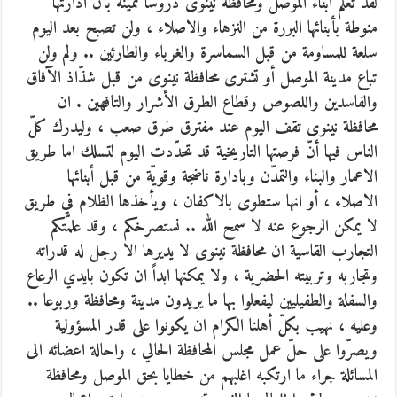
لقد تعلّم ابناء الموصل ومحافظة نينوى دروساً ثمينة بأنّ ادارتها
منوطة بأبنائها البررة من النزهاء والاصلاء ، ولن تصبح بعد اليوم
سلعة للمساومة من قبل السماسرة والغرباء والطارئين .. ولم ولن
تباع مدينة الموصل أو تشترى محافظة نينوى من قبل شذّاذ الآفاق
والفاسدين واللصوص وقطاع الطرق الأشرار والتافهين . ان
محافظة نينوى تقف اليوم عند مفترق طرق صعب ، وليدرك كلّ
الناس فيها أنّ فرصتها التاريخية قد تحدّدت اليوم لتسلك اما طريق
الاعمار والبناء والتمدّن وبادارة ناضجة وقويّة من قبل أبنائها
الاصلاء ، أو انها ستطوى بالاكفان ، ويأخذها الظلام في طريق
لا يمكن الرجوع عنه لا سمح الله .. نستصرخكم ، وقد علمّتكم
التجارب القاسية ان محافظة نينوى لا يديرها الا رجل له قدراته
وتجاربه وتربيته الحضرية ، ولا يمكنها ابداً ان تكون بايدي الرعاع
والسفلة والطفيليين ليفعلوا بها ما يريدون مدينة ومحافظة وربوعا ..
وعليه ، نهيب بكلّ أهلنا الكرام ان يكونوا على قدر المسؤولية
ويصرّوا على حلّ عمل مجلس المحافظة الحالي ، واحالة اعضائه الى
المسائلة جراء ما ارتكبه اغلبهم من خطايا بحق الموصل ومحافظة