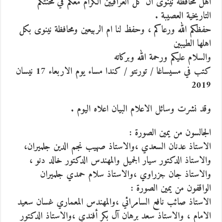
أهل محافظة نينوى أن كل العراقيين الكرام معكم في محنتكم
التاريخية العصيبة .
حفظكم الله ورعاكم ، وحفظ لنا ام الربيعين ومحافظة نينوى بكل
اهلها الطيبين
والسلام عليكم ورحمة الله وبركاته
كتب في مسيساغا / تورنتو / كندا مساء يوم الاربعاء 17 نيسان
2019
وقد نشرت وسائل الاعلام البيان اعلاه اليوم .
الجالسون من يمين الصورة :
الاستاذ عدنان السعدي ،والاستاذ صهيب نجم الدين جلميران،
والاستاذ الدكتور سيار الجميل والمهندس الدكتور خالد دنو ،
والاستاذ جان جزراوي ،والاستاذ سلام حمدي جلميران
الواقفون من يمين الصورة :
الاستاذ صائب نافع السامرائي ،والمهندس المعماري غسان سعيد
الامام ، والاستاذ سعد برهان آل بكر أفندي ،والاستاذ الدكتور