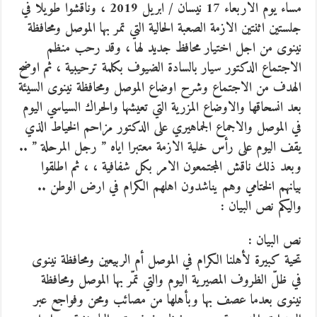
مساء يوم الاربعاء 17 نيسان / ابريل 2019 ، وناقشوا طويلا في
جلستين اثنتين الازمة الصعبة الحالية التي تمر بها الموصل ومحافظة
نينوى من اجل اختيار محافظ جديد لها ، وقد رحب منظم
الاجتماع الدكتور سيار بالسادة الضيوف بكلمة ترحيبية ، ثم اوضح
الهدف من الاجتماع وشرح اوضاع الموصل ومحافظة نينوى السيئة
بعد انسحاقها والاوضاع المزرية التي تعيشها والحراك السياسي اليوم
في الموصل والاجماع الجماهيري على الدكتور مزاحم الخياط الذي
يقف اليوم على رأس خلية الازمة معتبرا اياه ” رجل المرحلة ” ..
وبعد ذلك ناقش المجتمعون الامر بكل شفافية ، ، ثم اطلقوا
بيانهم الختامي وهم يناشدون اهلهم الكرام في ارض الوطن ..
واليكم نص البيان :
نص البيان :
تحية كبيرة لأهلنا الكرام في الموصل أم الربيعين ومحافظة نينوى
في ظلّ الظروف المصيرية اليوم والتي تمّر بها الموصل ومحافظة
نينوى بعدما عصف بها وبأهلها من مصائب ومحن وفواجع عبر