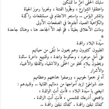
سلبك الحمقى أعزّ ما تملكين
واعتقلوا الشوارعَ ، وفجّروا الفتنة ، ونحروا رموز الحياة
وانتشر البؤسُ .. واستعر االانتقام في مستنقعات راكدة
والكراهيّة العمياء أعلنوها في الصفحاتِ الأولى
وماتت الأخلاق بطيئاً ، فلم تجد الآ الجاحد هنا ، وهناك جاحدة
6
سيّدة البلاد راقدة
الطيبون كثيرون وهم يحيون ما تبّقى من حياتهم
على أملٍ موعودٍ ، وحكومةٍ واعدة ، وتشييع داعرة سائدة
ويحلمون ببلادٍ تخلو من الحمقى والاشقياء والقتلة والأغبياء
والأشرار
آه لو جمعوا لحومهم ، ورصفوا جماجمهم وعظامهم
عندَ شواطئ تزبد أمواجها من دمائهم القانية .. ونشيدهم :
انهضي يا سيّدة البلاد ، فأنتِ أنتِ الوالدة ،
وافتحي أذرعك للشمسِ ، فأنتِ أنتِ الرائدة .
كفاك تبقين راقدة . كفاك تبقين راقدة ..