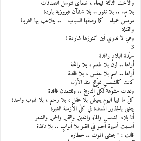
والأخت الثالثة فيحاء ، ظمأى تتوّسل الصدقات
بلا ماء .. بلا ثغور .. بلا شظآن فيروزية باردة
مومسٌ عمياء – كما وصفها السياب – .. يتلاعب بها الغرباءُ
والقتلة
وهي لا تدري أين كنوزها شاردة !
3
سيّدة البلاد راقدة
أراها .. لونٌ بلا طعم ، بلا رائحة
أراها .. اسم بلا جنس ، بلا فائدة
كانت كالشمسِ تتوّهج منذ الأزل
وغدت مشوّهة لكلّ التاريخ .. وللتمدن فاقدة
كلّ ما فيها اليوم يعيشُ بلا عقل ، بلا رحم ، بلا قلوب واحدة
يتغنى بالجذور الممتدة في كلّ الأزمنة الغابرة
أنا بلاد الشمسِ والماءِ والخبز ِ والتمر ِ والخمر ِ والشعر
أمسيت أسيرة أحبو في القبو بلا أبوابٍ .. بلا نافذة
قالت : ” يخشى الموت .. خطاره