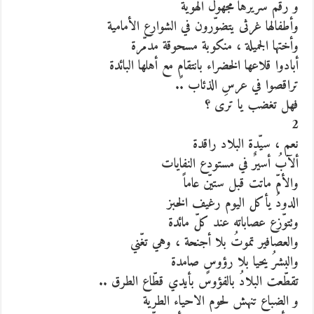
و رقم سريرها مجهول الهوّية
وأطفالها غرثى يتضوّرون في الشوارع الأمامية
وأختها الجميلة ، منكوبة مسحوقة مدمّرة
أبادوا قلاعها الخضراء بانتقامٍ مع أهلها البائدة
تراقصوا في عرسِ الذئاب ..
فهل تغضب يا ترى ؟
2
نعم ، سيّدة البلاد راقدة
ألآبُ أسيرٌ في مستودع النفايات
والأمّ ماتت قبل ستيّن عاماً
الدودُ يأكل اليوم رغيف الخبز
وتتوّزع عصاباته عند كلّ مائدة
والعصافير تموتُ بلا أجنحة ، وهي تغّني
والبشرُ يحيا بلا رؤوسٍ صامدة
تقطّعت البلادُ بالفؤوس بأيدي قطّاع الطرق ..
و الضباع تنهش لحوم الاحياء الطرية