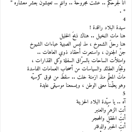
آنا لجرحكم .. عشت مجروحة .. وأنتم .. تعيشون بعشر معشاره ”
* .
4
سيدة البلاد راقدة !
هنا مات النخيل .. هناك ذبحَ الخليل
هنا رحلَ الشموخ ، مذ لبس الصبية عباءات الشيوخ
جنّ الجنون ، واستعرت أحقاد ذوي العاهات ..
وامتلأت الساحات بالسرّاق السفلة وكل القذارات ،
وتجّار العقائد والسياسات من أصحاب العمامات الفاسدة
ماتَ المعلّم منذ ازمنة خلت .. سقطَ من فوق كرسيّه
وهو يعلّمنا معنى الوطن ، ويسمعنا موسيقى عايدة
5
آه .. يا سيّدة البلاد الحزينة
أنتِ الزهرُ والعنبر
أنتِ الحقلُ والمحجر
أنتِ الحبرُ والدفتر