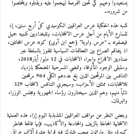
يستعيدوا وعيهم كي تحين الفرصة ليهجموا عليه ويقتلوه ويتخلّصوا
من شروره..
تشبه هذه الحكاية عرس العراقيين الكوميدي كلّ أربع سنين، إذ
تتسارع الأيام من أجل عرس الانتخابات، وللبغداديين تشبيه جميل
فيصفونه بـ “عرس واوية” (جمع ابن آوى) كونه عرس المخاتلين،
اذ يتفاقم الصراع بين التحالفات السياسية للفوز بالسلطة عبر
صناديق الاقتراع وإجراء الانتخابات في 12 مايو/ أيار2018،
وستبقى الوجود المألوفة، وتمضي المسرحية المضحكة بازدياد
التنافس بين المرشّحين الذين بلغ عددهم الكلّي 904 مرشحين
للانتخابات، ممثلين الأحزاب، وسيجري التنافس لانتخاب 329
نائباً منهم، وهم الذين سيختارون رؤساء الجمهورية ومجلس الوزراء
والبرلمان.
وبغض النظر عن مواقف العراقيين المتذبذبة اليوم إزاء هذه العملية
الانتخابية المحاطة بالزيف والمخادعة والأكاذيب، فإنها فاتحة مخاطر
كبيرة، مثل ماراثون صعب يشترك فيه قرابة عشرة آلاف عراقي