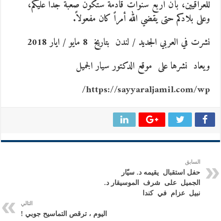
للعراقيين، بأنّ أربع سنوات قادمة ستكون صعبة جداً عليكم،
وعلى بلادكم حتى يقضي الله أمراً كان مفعولاً.
نشرت في العربي الجديد / لندن بتاريخ 8 مايو / ايار 2018
ويعاد نشرها على موقع الدكتور سيار الجميل
https://sayyaraljamil.com/wp/
السابق
حفل استقبال يقيمه د. سيّار
الجميل على شرف الموسيقار د.
نبيل عزام في كندا
التالي
اليوم ، ترقص التماسيح جوبي !