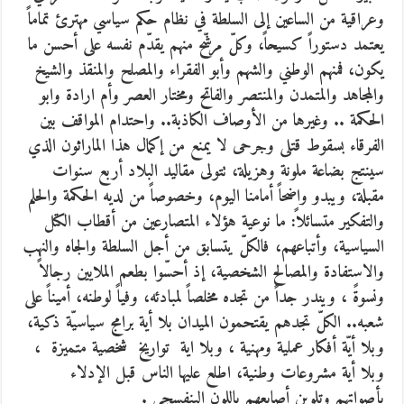
وعراقية من الساعين إلى السلطة في نظام حكم سياسي مهترئ تماماً
يعتمد دستوراً كسيحاً، وكلّ مرشّح منهم يقدّم نفسه على أحسن ما
يكون، فمنهم الوطني والشهم وأبو الفقراء والمصلح والمنقذ والشيخ
والمجاهد والمتمدن والمنتصر والفاتح ومختار العصر وأم ارادة وابو
الحكمة .. وغيرها من الأوصاف الكاذبة.. واحتدام المواقف بين
الفرقاء بسقوط قتلى وجرحى لا يمنع من إكمال هذا الماراثون الذي
سينتج بضاعة ملونة وهزيلة، تتولى مقاليد البلاد أربع سنوات
مقبلة، ويبدو واضحاً أمامنا اليوم، وخصوصاً من لديه الحكمة والحلم
والتفكير متسائلاً: ما نوعية هؤلاء المتصارعين من أقطاب الكتل
السياسية، وأتباعهم، فالكلّ يتسابق من أجل السلطة والجاه والنهب
والاستفادة والمصالح الشخصية، إذ أحسّوا بطعم الملايين رجالاً
ونسوةً ، ويندر جداً من تجده مخلصاً لمبادئه، وفياً لوطنه، أميناً على
شعبه.. الكلّ تجدهم يقتحمون الميدان بلا أية برامج سياسيّة ذكية،
وبلا أيّة أفكار عملية ومهنية ، وبلا اية تواريخ شخصية متميزة ،
وبلا أية مشروعات وطنية، اطلع عليها الناس قبل الإدلاء
بأصواتهم وتلوين أصابعهم باللون البنفسجي .