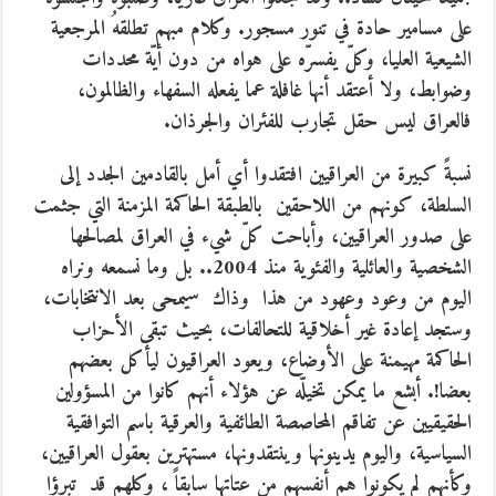
على مسامير حادة في تنور مسجور. وكلام مبهم تطلقهُ المرجعية
الشيعية العليا، وكلّ يفسرّه على هواه من دون أيّة محددات
وضوابط، ولا أعتقد أنها غافلة عما يفعله السفهاء والظالمون،
فالعراق ليس حقل تجارب للفئران والجرذان.
نسبةً كبيرة من العراقيين افتقدوا أي أمل بالقادمين الجدد إلى
السلطة، كونهم من اللاحقين بالطبقة الحاكمة المزمنة التي جثمت
على صدور العراقيين، وأباحت كلّ شيء في العراق لمصالحها
الشخصية والعائلية والفئوية منذ 2004.. بل وما نسمعه ونراه
اليوم من وعود وعهود من هذا وذاك سيمحى بعد الانتخابات،
وستجد إعادة غير أخلاقية للتحالفات، بحيث تبقى الأحزاب
الحاكمة مهيمنة على الأوضاع، ويعود العراقيون ليأكل بعضهم
بعضا!. أبشع ما يمكن تخيلّه عن هؤلاء أنهم كانوا من المسؤولين
الحقيقيين عن تفاقم المحاصصة الطائفية والعرقية باسم التوافقية
السياسية، واليوم يدينونها وينتقدونها، مستهترين بعقول العراقيين،
وكأنهم لم يكونوا هم أنفسهم من عتاتها سابقاً ، وكلهم قد تبرؤا