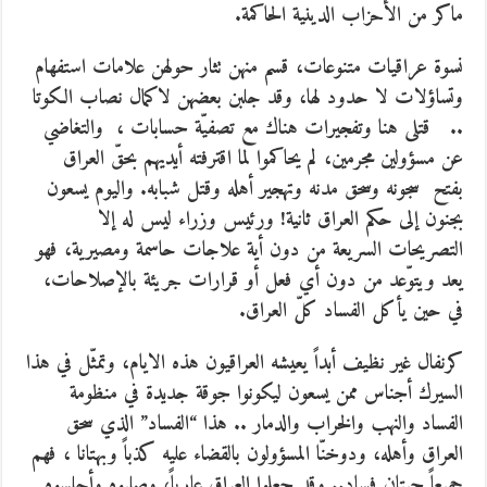
ماكر من الأحزاب الدينية الحاكمة.
نسوة عراقيات متنوعات، قسم منهن تثار حولهن علامات استفهام
وتساؤلات لا حدود لها، وقد جلبن بعضهن لاكمال نصاب الكوتا
.. قتلى هنا وتفجيرات هناك مع تصفيّة حسابات ، والتغاضي
عن مسؤولين مجرمين، لم يحاكموا لما اقترفته أيديهم بحقّ العراق
بفتح سجونه وسحق مدنه وتهجير أهله وقتل شبابه. واليوم يسعون
بجنون إلى حكم العراق ثانية! ورئيس وزراء ليس له إلا
التصريحات السريعة من دون أية علاجات حاسمة ومصيرية، فهو
يعد ويتوّعد من دون أي فعل أو قرارات جريئة بالإصلاحات،
في حين يأكل الفساد كلّ العراق.
كرنفال غير نظيف أبداً يعيشه العراقيون هذه الايام، وتمثّل في هذا
السيرك أجناس ممن يسعون ليكونوا جوقة جديدة في منظومة
الفساد والنهب والخراب والدمار .. هذا “الفساد” الذي سحق
العراق وأهله، ودوخنّا المسؤولون بالقضاء عليه كذباً وبهتانا ، فهم
جميعاً حيتان فساد.. وقد جعلوا العراق عارياً، وصلبوه وأجلسوه