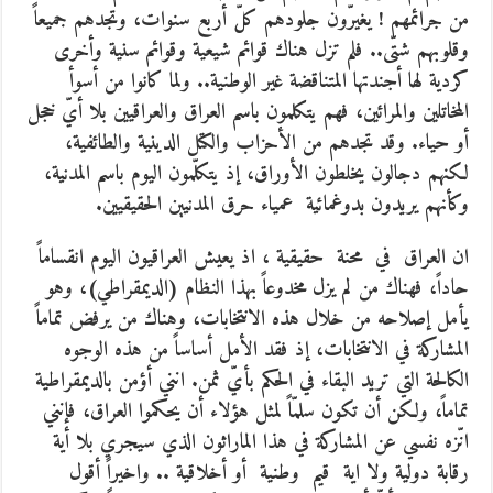
من جرائمهم ! يغيرّون جلودهم كلّ أربع سنوات، وتجدهم جميعاً
وقلوبهم شتّى.. فلم تزل هناك قوائم شيعية وقوائم سنية وأخرى
كردية لها أجندتها المتناقضة غير الوطنية.. ولما كانوا من أسوأ
المخاتلين والمرائين، فهم يتكلمون باسم العراق والعراقيين بلا أيّ خجل
أو حياء. وقد تجدهم من الأحزاب والكتل الدينية والطائفية،
لكنهم دجالون يخلطون الأوراق، إذ يتكلّمون اليوم باسم المدنية،
وكأنهم يريدون بدوغمائية عمياء حرق المدنيين الحقيقيين.
ان العراق في محنة حقيقية ، اذ يعيش العراقيون اليوم انقساماً
حاداً، فهناك من لم يزل مخدوعاً بهذا النظام (الديمقراطي)، وهو
يأمل إصلاحه من خلال هذه الانتخابات، وهناك من يرفض تماماً
المشاركة في الانتخابات، إذ فقد الأمل أساساً من هذه الوجوه
الكالحة التي تريد البقاء في الحكم بأيّ ثمن. انني أؤمن بالديمقراطية
تماماً، ولكن أن تكون سلمّاً لمثل هؤلاء أن يحكموا العراق، فإنني
انّزه نفسي عن المشاركة في هذا الماراثون الذي سيجري بلا أية
رقابة دولية ولا اية قيم وطنية أو أخلاقية .. واخيراً أقول