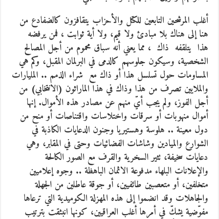
أغلب المرشحين التابعين للكتل والأحزاب يتقافزون كالضفادع من
هنا إلى هناك بلا مبادئ ولا قيم، ولا أية ثوابت ، فمن يرفضه
هذا يتلقفه ذاك ، مما يعني أنه سباق محموم من أجل المصالح
الشخصية، وسيكون جلوسهم كالدمى في البرلمان المقبل، وكم هي
المساومات حول تسلسل هذا أو ذاك مع شراء الذمم .. المليارات
والملايين تصرف من هذا وذاك في هذا الماراثون (الانتخابي) من
أجل الفوز، ولم يجب أيّ منهم عن مصادر هذه الأموال. إنها
أموال منهوبات أو سرقات واختلاسات واقتناصات أو منح من
دول معينة .. هلوسة وهستيريا وجنون الدعايات الكاذبة في
الشوارع والميادين وشاشات الفضائيات وحتى في المقابر، وهي
دعايات سخيفة، تثير السخرية والقرف مع الصور الكالحة
والإعلانات البلهاء مدفوعة الاثمان الباهظة .. وجوه إعلاميين
متخلفين، أو متعصبين طائفيين، أو جوقة عاطلين من الجهلة
والجاهلات وقد انضموا إلى هذه المهزلة الكوميدية التي ترعاها
مفوّضية يشكّ في أمرها أغلب العراقيين، كونها انبثقت بترتيب