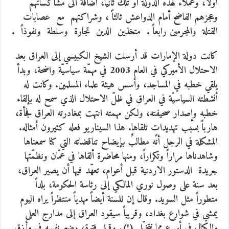
أولا، وعملاء لهذه الدولة أو تلك ثانياً، اضافة الى مشاكساتهم
وعجزهم الفاضح أمام الدواعش ثالثاً ، وشراكتهم مع عصابات
القتلة والمجرمين رابعاً . متخذين الدين تجارة وسلطة ونفوذاً .
كانت دولة الإمارات قد أرسلت الشيخ الكبيسي إلى العراق بعد
الاحتلال الأميركي في العام 2003 في مهمّة سياسيّة واضحة، وبدأ
يلقي خطبه في المساجد، وأسس هيئة علماء المسلمين. وكانت له
أنشطته السياسيّة في العراق في ظلّ الاحتلال الذي سمح له بإلقاء
خطبه وإصدار صحيفته، ولكن مهمته انتهت بمغادرته العراق فجأة،
هارباً بسبب تهديداتٍ تلقاها. هذا السيناريو فعله كثيرون أمثاله.
المشكلة في الرجل أنه مطالبٌ بإيضاح تناقضاته التي كنا سمعناها
وشاهدناها مراراً وتكراراً، ومنها محاضرة ألقاها في عمّان ونظمّتها
جريدة الدستور الاردنية قبل أعوام، تعهّد فيها أن يصير العراق،
بعد سنة على وصول نوري المالكي إلى رئاسة الحكومة، بلداً
متطوراً مثل السويد. وقال إن للسنة أيضاً مهدياً منتظراً يراه اليوم
يمشي في شوارع بغداد، وقريباً سيقود العراق إلى مدارج العلى
والكمال في أسرع مما نتخيّل (!). وقبل فترة، وضع نفسه في مأزقٍ