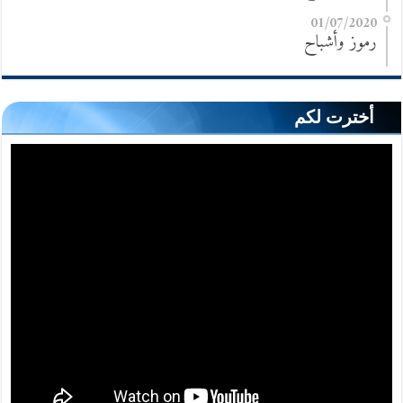
01/07/2020
رموز وأشباح
أخترت لكم