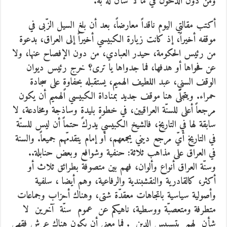
ومن دون الدخول في ما لا شأن له به.
أكتب مقالتي اليوم ناقداً معارضاً، بعد أن بلغ السيل الزّبى في
موقفه أخيراً، إذ كانت زيارة الكبيسي أخيراً إلى العراق، بدعوة
من رئيس الحكومة، حيدر العبادي، من دون الإفصاح عنها، ولا
عن فحواها أو هدفها، فما جدواها يا ترى؟ خرج رئيس ديوان
الوقف السني، عبد اللطيف الهميم، يستقبله بحفاوةٍ على سجادة
حمراء. ويتجلّى هنا موقف جديد بمناداة الكبيسي الهميم أن يكون
مرجعاً أعلى للسنّة العراقيين، في خطوةٍ بليدةٍ وساذجة ومخادعة، لا
سابقة لها في التاريخ، فالشيخ الكبيسي يدرك حتماً أن ليس للسنّة
في التاريخ أيّ مرجع ديني يجمعهم، أو إمام يتقدمّهم جميعاً. والسنة
في العراق على مذاهب ثلاثة: حنفية وشوافع وبعض حنابلة..
وسنّة العراق أنواع وألوان، فهم بين متصوفة بطرائق ثلاث أو
أكثر، كالقادرية والنقشبندية والرفاعية، وهم أيضا ، سلفية
وأصولية سياسية باتجاهات معقدّة شتى، وهناك أحزاب وجماعات
متطرفة ومتعصبّة ووسطية، ناهيكم عن عموم سنّة آخرين لا
شأن لهم بتسييس الدين . فما معنى أن يكون هناك عرش فقهي