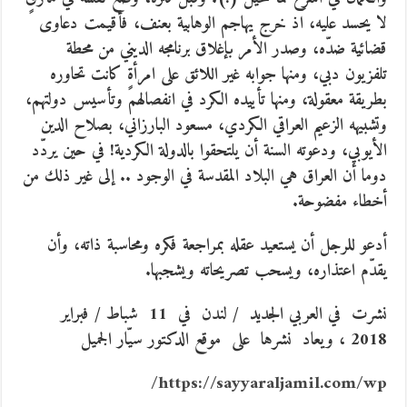
لا يحسد عليه، اذ خرج يهاجم الوهابية بعنف، فأقيمت دعاوى
قضائية ضدّه، وصدر الأمر بإغلاق برنامجه الديني من محطة
تلفزيون دبي، ومنها جوابه غير اللائق على امرأةٍ كانت تحاوره
بطريقة معقولة، ومنها تأييده الكرد في انفصالهم وتأسيس دولتهم،
وتشبيهه الزعيم العراقي الكردي، مسعود البارزاني، بصلاح الدين
الأيوبي، ودعوته السنة أن يلتحقوا بالدولة الكردية! في حين يردّد
دوما أن العراق هي البلاد المقدسة في الوجود .. إلى غير ذلك من
أخطاء مفضوحة.
أدعو للرجل أن يستعيد عقله بمراجعة فكره ومحاسبة ذاته، وأن
يقدّم اعتذاره، ويسحب تصريحاته ويشجبها.
نشرت في العربي الجديد / لندن في 11 شباط / فبراير
2018 ، ويعاد نشرها على موقع الدكتور سيّار الجميل
/
https://sayyaraljamil.com/wp