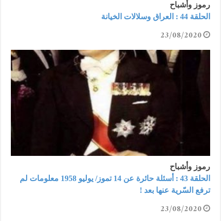
رموز وأشباح
الحلقة 44 : العراق وسلالات الخيانة
23/08/2020
رموز وأشباح
الحلقة 43 : أسئلة حائرة عن 14 تموز/ يوليو 1958 معلومات لم
ترفع السّرية عنها بعد !
23/08/2020