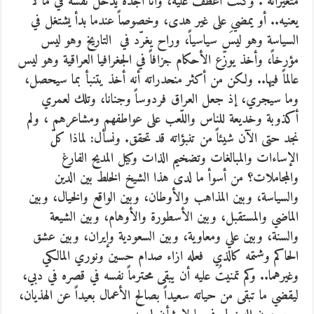
متغيراته . وكنت أعطف عليه، وأنا أجده يُدخل نفسه في ما لا
يعنيه.. أو يمضي على غير هدى، وخصوصاً عندما بدأ يشتغل في
السياسة وهو ليسَ سياسياً، وراح يغرّد في التاريخ وهو ليس
مؤرخاً، وأخذ يوزّع الأحكام جزافاً في الجغرافيا العراقية وهو ليس
عالماً فيها.. ولكن من أكثر منحدراته أنه أخذ يتنبأ بما سيحصل،
وما سيجري، إذ جعل العراق فردوساً وجنانا، وتلك لعمري
أكذوبة وخديعة للناس واللّعب على عواطفهم ومشاعرهم ، ولم
نجد حتى الآن شيئاً من تنبؤاته قد تحقق. ونسأل: لماذا كلّ
الإساءات والمبالغات وتضخيم الذات وكيل المديح الفارغ
والمجاملات؟ من أسوأ ما لدى هذا الشيخ الخلط بين الدين
والسياسة، وبين المذاهب والأوطان، وبين الواقع والخيال، وبين
الماضي والمستقبل، وبين الأسطورة والأوهام، وبين الشيعة
والسنة، وبين علي ومعاوية، وبين السعودية وإيران، وبين عشق
الحاكم وشتمه كالذي فعله ازاء صدام حسين ونوري المالكي
وغيرهما.. وكم تمنيتُ عليه أن يبقى محترماً نفسه في قصره في دبي،
ليقضي ما تبقى من حياته سعيداً بصالح الأعمال بعيداً عن الهذيان،