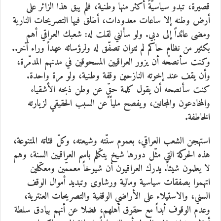
قصيرة، تبدو سياسيّةً أكثر منها وطنية، فلم يبق هذا الزائر على
أرض وطنه إلا ساعات معدودات، أطلق فيها التصريحات النارية
ومضى عائداً إلى دبي. ولو سألني لقلت له: شعبك العراقي أهم
بكثير من نظامٍ حاكم لم تتوان تصفّق له ولرؤسائه عهداً وراء آخر..
وكنت سأنصحه أن يزور العراقيين المسحوقين في مدنهم المدمّرة،
وأن يقف عند إخوته النازحين وقفة وطنية، ولو مرة واحدة.
كنت سأنصحه أن يقول كلمة حقٍّ عن وطن ذبحه الأشقياء
والمخادعون والمجانين، ويفصح ملياً عن السبب الحقيقي لزيارته
الخاطفة.
استهجن الشعب العراقي، بعموم سنّته وشيعته، وكلّ فئاته المتنوعة،
هذه الحركة التي مثّل دورها شيخ يتكّلم باسم العراقيين السنة، وهم
لا يعلمون شيئاً. يدرك العراقيون أن شيوخاً معممّين ومعكّلين
اتهموا بصفقات سياسية ومالية ورشاوى وتبديد أموال الوقف
السني، والاستيلاء على الأراضي الوقفية والتصريحات العنترية،
وعدم الوقوف أبداً مع حقوق أهلهم، فضلا عن أنهم بيادق سلطة