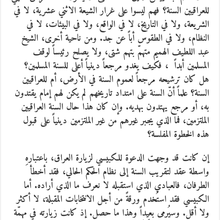
للعراقيين السنة؟ فهم ليسوا على غرار الشيعة الاثني عشرية، لا في
الشريعة، ولا في التاريخ، لا في الواقع، ولا في البيئات، لا في
النظام، ولا في الطقوس أباً عن جد. ومن ناحية أخرى، الشيخ
عبد اللطيف الهميم متهمّ بتهم شتى، ولا يصلح رئيساً لوقف
المسلمين أبداً ، فكيف يغدو مرجعاً دينياً أعلى للسنة المسلمين؟
هل كان ترشيحه مرجعاً لعموم السنة في الأرض، أم للعراقيين
السنة؟ علماً أنّ السنة على امتداد تاريخهم لم يكن لهم إمام يقتدون
به، أو مرجع يهتدون بهديه. وإن كان هذا حال السنة العراقيين
الملتزمين، فما الذي يجبر غيرهم من غير الملتزمين دينياً على قبول
هذه الخطوة المفلسة؟
إن كانت قد وجهت الدعوة للكبيسي لزيارة العراق، باعتبارهِ
واسطة عقد لتقريب السنة إلى نظام الحكم الحالي، فقد أخطأ
الطرفان، فالعبادي الذي استقبله لا نعرف ما الذي أراده. أما
الكبيسي فقد استُخدم ورقةً من أجل الانتخابات المقبلة، لا أكثر
ولا أقل. وسيُرمى بعيداً وهذا ما حصل. إذ كانت زيارته في مهمّة