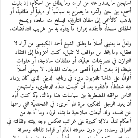
أستهجن ما يصدر عنه من آراء، وما يطلق من أحكام، إذ بقيت
أسمع، بين حين وآخر، ما يصرّح به سياسّياً أو دينياً أو طائفياً، أو
يذهب كالأعمى إلى مظان التاريخ، فيسلخ منه سلخاً، ويمسخ
الحقائق مسخاً، فأنتقده بمرارة لما يتفوّه به من غريب التناقضات.
ولعلّ ما يعنيني أصلاً ما يطلق الشيخ أحمد الكبيسي من آراء لا
تعقل، وما يتخذ من مواقف لا تقبل، كنت أعزوها إلى افتقاد
التوازن في تصريحات عبثيّة، أو مطلقات ساذجة، أو هفواتٍ
بليغةٍ، إذ بلغت أخيراً أقصى درجات الهذيان. لا يهمّني أصلاً
أقواله على شاشة تلفزيون دبي، في برنامجه الديني الذي كان يزداد
فيه شططاً، فأغلقوه بعد أن أقيمت ضدّه الدعاوى، واستهجن
الناس مواقفه المضطربة بين سياسات هذا وذاك. وكم كنت أوّد
أن يعيد الرجل التفكير، مرة تلو أخرى، في الشخصيّة التي رسمها
عن نفسه، وقد أنيطت صلاحية ما يشاء قوله، وما أذاعه من
أحكام تدلّ دلالة كبيرة على غرائب تعكس وجه بيئته وثقافته في
العراق وحده، من دون معرفته العالم أو قراءة ثقافاته ومعرفة