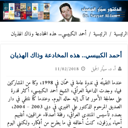
الرئيسية
/
الرئيسية
/
أحمد الكبيسي.. هذه المخادعة وذاك الهذيان
أحمد الكبيسي.. هذه المخادعة وذاك الهذيان
أ. د. سيّار الجَميل
11/02/2018
عندما التقيتُه في ندوةٍ عامةٍ في عمّان في 1998، وكنا من المشاركين
فيها، وجدت الداعية العراقي، الشيخ أحمد الكبيسي، أكثر قدرة
على معالجة الأمور مما آل إليه حاله اليوم. وعندما كنّا نلتقي في دار
الصديق المرحوم الدكتور علي النميري في دبي 2003 – 2004،
بصدد تأسيس المنتدى العراقي، رفقة أصدقاء عراقيين، أغلبهم
أحياء يُرزقون، كنتُ أخالفه في ما يطرح من أفكار. ولكنني اليوم