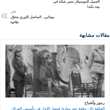
الجميل للموسيقار نصير شمّة في
بيته بكندا
التالي
موغابي.. المناضل الثوري يتحوّل
طاغية
مقالات مشابهة
رموز وأشباح
الحلقة 45 : وقفة عند مبادئ فيصل الاول في تأسيس العراق