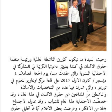
رحبت السيدة د. نيكول كليرين الناشطة العالمية ورئيسة منظمة
حقوق الانسان في كندا بتلبيتي دعوتها الكريمة لي للمشاركة في
الاحتفالية السنوية والتي عقدت مساء يوم الجمعة المصادف 1
ديسمبر / كانون الاول 2017 على قاعة مركز اونتاريو للعلوم في
تورنتو ، والتي شارك فيها عدد من الشخصيات والاساتذة
والناشطين من المدافعين عن حقوق الانسان في هذا العالم ، وقد
خصصّت الاحتفالية هذا العام لل
شباب . وقد تناول الاجتماع
جملة من الافكار ، وعرضت بعض الافلام كما تمّ تحليل حقوق