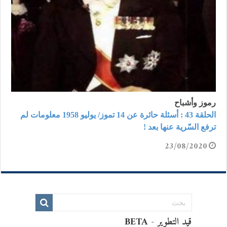
رموز وأشباح
الحلقة 43 : أسئلة حائرة عن 14 تموز/ يوليو 1958 معلومات لم
ترفع السّرية عنها بعد !
23/08/2020