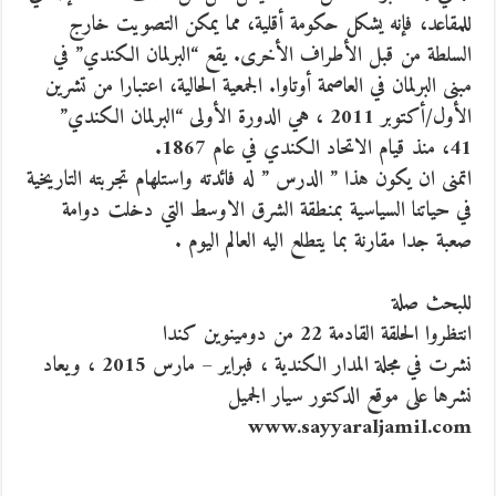
للمقاعد، فإنه يشكل حكومة أقلية، مما يمكن التصويت خارج
السلطة من قبل الأطراف الأخرى. يقع “البرلمان الكندي” في
مبنى البرلمان في العاصمة أوتاوا. الجمعية الحالية، اعتبارا من تشرين
الأول/أكتوبر 2011 ، هي الدورة الأولى “البرلمان الكندي”
41، منذ قيام الاتحاد الكندي في عام 1867.
اتمنى ان يكون هذا ” الدرس ” له فائدته واستلهام تجربته التاريخية
في حياتنا السياسية بمنطقة الشرق الاوسط التي دخلت دوامة
صعبة جدا مقارنة بما يتطلع اليه العالم اليوم .
للبحث صلة
انتظروا الحلقة القادمة 22 من دومينوين كندا
نشرت في مجلة المدار الكندية ، فبراير – مارس 2015 ، ويعاد
نشرها على موقع الدكتور سيار الجميل
www.sayyaraljamil.com