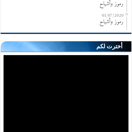
رموز وأشباح
01/07/2020
رموز وأشباح
أخترت لكم