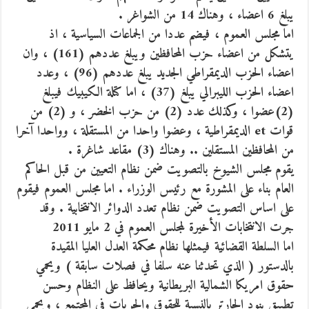
يبلغ 6 اعضاء ، وهناك 14 من الشواغر .
اما مجلس العموم ، فيضم عددا من الجماعات السياسية ، اذ
يتشكل من اعضاء حزب المحافظين ويبلغ عددهم (161) ، وان
اعضاء الحزب الديمقراطي الجديد يبلغ عددهم (96) ، وعدد
اعضاء الحزب الليبرالي يبلغ (37) ، اما كتلة الكيبيك فيبلغ
(2)عضوا ، وكذلك عدد (2) من حزب الخضر ، و (2) من
قوات et الديمقراطية ، وعضوا واحدا من المستقلة ، وواحدا آخرا
من المحافظين المستقلين .. وهناك (3) مقاعد شاغرة .
يقوم مجلس الشيوخ بالتصويت ضمن نظام التعيين من قبل الحاكم
العام بناء على المشورة مع رئيس الوزراء . اما مجلس العموم فيقوم
على اساس التصويت ضمن نظام تعدد الدوائر الانتخابية . وقد
جرت الانتخابات الأخيرة لمجلس العموم في 2 مايو 2011
اما السلطة القضائية فيمثلها نظام محكمة العدل العليا المقيدة
بالدستور ( الذي تحدثنا عنه سلفا في فصلات سابقة ) ويحمي
حقوق امريكا الشمالية البريطانية ويحافظ على النظام وحسن
تطبيق بنود الجارتر بالنسبة للحقوق والحريات في المجتمع ، ويحمي