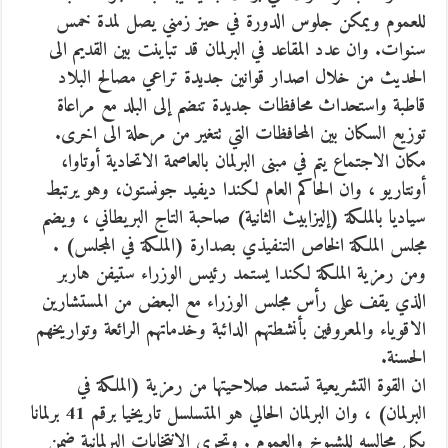
للعموم ويمكن جلوس الدورة في حيز زمني يصل لمدة خمس
سنوات. وان عدد المقاعد في البرلمان قد تباينت بين القديم الى
الحديث من خلال اصدار قوانين جديدة تراعي مصالح البلاد
قاطبة واستحداث محافظات جديدة تنضم إلى البلد مع مراعاة
توزيع السكان بين المحافظات التي تتغير من مرحلة الى اخرى.
مكان الاجتماع يتم في مبنى البرلمان بالعاصمة الاتحادية أوتاوا،
أونتاريو ، وان الحاكم العام لكندا ديفيد جونستون، وهو يرتبط
سياديا بالملكة (إليزابيث الثانية) صاحبة التاج البريطاني ، ويضم
مجلس الملكة الخاص التنفيذي بصدارة (الملكة في المجلس) .
ومن رمزية الملكة لكندا يستمد رئيس الوزراء ستيفن هاربر
الذي يقف على رأس مجلس الوزراء مع البعض من المستشارين
الاقوياء والمعروفين بأنشطتهم الدائبة وخدماتهم الرائعة وتواريخهم
الحسنة.
ان القوة التشريعية تستمد صلاحيتها من رمزية (الملكة في
البرلمان) ، وان البرلمان الحالي هو المتسلسل تاريخيا برقم 41 برلمانا
بكل مجالسه للشيوخ والعموم . وتجري الانتخابات البرلمانية ضمن