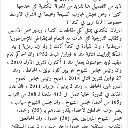
لابد من التفصيل هنا للمزيد من المعرفة الكندية التي نحتاجها
كثيرا ، ونحن نعيش تجارب كسيحة ومحبطة في الشرق الاوسط
خصوصا ! فماذا نرى في كندا ؟
البرلمان الكندي يمثل كل مقاطعات كندا ، ويسير ضمن الاسس
والتقاليد التاريخية التي نشأت مع النظام الديمقراطي للإمبراطورية
البريطانية ، وان القيادة في كندا كانت ( ولم تزل رمزية ) بيد
الملكة إليزابيث الثانية منذ 6 فبراير/ شباط 1952 وان الحاكم العام
ديفيد لويد جونستون يعمل منذ 1 أكتوبر/ تشرين الاول 2010 ،
وان رئيس مجلس الشيوخ هو بيير كلود نولين ، المحافظ . ومنذ
27 نوفمبر/ تشرين الثاني 2014 ، اصبح رئيس مجلس العموم
أندرو شير، المحافظ .. ومنذ 2 يونيو / حزيران 2011 ، فان عدد
المقاعد في الدورة الحالية تصل الى 413 مقعدا لـ 308 من النواب
و105 من أعضاء مجلس الشيوخ . وان مجلس الشيوخ سياسيا ،
يضم حزب المحافظين لأعضاء يقدر عددهم بـ (55) واعضاء
مجلس الشيوخ الليبراليين يضم (30) عضوا ، وان المحافظين
التقدميين المستقلين يضم عضوا واحدا منهم ، وان عدد المستقلين