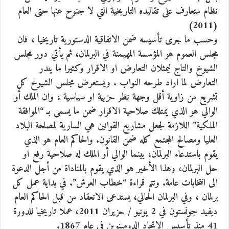
نظام متعارف على تقاليده التاريخية التي لا جنوح عنها حتى العام
(2011)
وحسب ما جرى تأسيسه ضمن الاتفاقية الدستورية تاريخيا ، فان
مجلس العموم هو المؤسسة المهيمنة في البرلمان، ثم يأتي دور مجلس
الشيوخ والتاج ليمثلان التعارض او الاقرار وكثيرا ما يندر
التعارض لما اراد طرحه النواب . ويستعرض مجلس الشيوخ كل
تشريع من زاوية أقل وجهة نظر حزبية او سياسية ، وان الملك أو
الوالي هو الذي يمتلك صلاحية الاقرار ضمن ما يسمى بـ “الموافقة
الملكية” اللازمة لجعل مشاريع القوانين هي السارية لمصلحة البلاد
العليا ومصالح المجتمع كله ضمن القانون. والحاكم العام هو الذي
يقوم باستدعاء البرلمان، بينما الوالي أو الملك له صلاحية رفع او
حل البرلمان، وهذا الأخير هو الذي يقوم بالمناداة من أجل الدعوة
الى انتخابات عامة. وتتم قراءة “خطاب العرش”. في بداية عمل كل
برلمان ، وفي البرلمان الحالي، يستدعى الانعقاد من قبل الحاكم العام
ديفيد جونستون في 2 يونيو / حزيران 2011، عملا تاريخيا للدورة
41 منذ تأسيس الاتحاد الدومينوين في عام 1867.