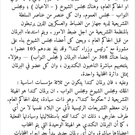
او الحاكم العام؛ وهناك مجلس الشيوخ ( = الاعيان ) ؛ ومجلس
النواب – مجلس العموم. وان كل عنصر من عناصر السلطة
التشريعية لديه جهاز من الضباط والعسكريين الذين يرتبطون
بالمنظمة التشريعية من اجل ضبط الامور . ويتم استدعاء البرلمان
من قبل الحاكم العام ، ويعين كل أعضاء مجلس الشيوخ بناء على
مشورة مع “رئيس وزراء كندا” وقد بلغ عددهم 105 عضوا ،
بينما هناك 308 من أعضاء البرلمان ( مجلس النواب) — وهؤلاء
ينتخبهم مباشرة الناخبون الكنديون ، وان كل عضو في البرلمان
يمثل دائرة انتخابية واحدة.
وعليه ، فان برلمان كندا يتكون من ثلاثة مؤسسات اساسية :
الملك ومجلس الشيوخ ومجلس النواب . ان برلمان كندا هو الهيئة
التشريعية لـ “حكومة كندا”. وهو ذات سيادة، يمثله الحاكم العام.
وان معظم التشريعات الرئيسية تأتي من البلاد نفسها لا من أي
طرف خارجي ، ذلك ان كندا تتمتع باستقلاليتها وسيادتها الفعلية
، كما أن البرلمان الكندي هو الهيئة الوحيدة التي يتم انتخاب
اعضاؤها مباشرة. وان أي برلمان جديد يبدأ بعد اجراء انتخابات