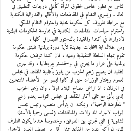
الناس مع تطور خاص لحقوق المرأة كأعلى درجات التطبيق في
العالم . ويسري النظام في المقاطعات والأقاليم والفدرالية الكندية
مع مراعاة ظروف كل حكومة محلية واحترام النظام الملكي
واحترام سياسات المقاطعات الكندية في ممارسة الحكومات البلدية
لادوارها في كندا والمقيدة بالدستور الفيدرالي كلها .
ومن خلال اية انتخابات جديدة لأية دورة برلمانية تنبثق حكومة
تقوم بمهام السلطة التنفيذية وعليه ، فان كندا توظف حكومة
برلمانية على غرار ما يجري في وستمنستر ببريطانيا ، وقد جرى
التقليد ان يصبح زعيم الحزب من يفوز بأغلبية المقاعد في مجلس
العموم ويختار الوزراء، حتى لو كانوا ليسوا من الأعضاء المنتخبين
في البرلمان ، اذ تراعى مصالح البلاد اولا . وان زعيم الحزب
الذي يأتي مع ثاني أكثر المقاعد في مجلس النواب يغدو زعيم
“المعارضة الرسمية”، ويمكنه ان يترأس منصب رئيس مجلس
النواب لاجراء المداولات والمناقشات (تسمى رسميا بالأسئلة
الشفوية ) التي تجري بين الطرفين. وخصوصا عندما يكون الطرف
الذي له أكبر عدد من المقاعد يمثل أقل من نصف العدد الإجمالي