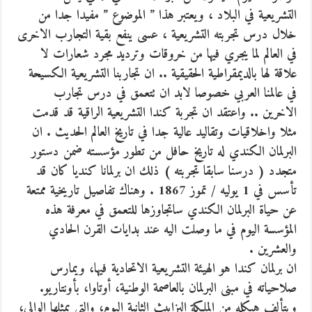
التشريعية في البلاد ، ويعتبر هذا ” الموضوع ” مفيدا جدا من
خلال درس تجربته التشريعية
، عسى ينفع بقية التجارب الاخرى
في العالم لما يجري فيها من خروقات وترديد مجرد شعارات لا
علاقة لها بالديمقراطية الحقيقية .. ان تجاربنا التشريعية الكسيحة
في عالمنا العربي خصوصا لابد ان تتعمق في درس تجارب
الاخرين .. واعتقد ان تجربة كندا التشريعية الراقية قد قدمت
مثلا واخلاقيات وتقاليد عالية جدا في تاريخ العالم الحديث . ان
البرلمان الكندي له تاريخ حافل من تطور مؤسسته ضمن دستور
متجدد ( درسنا سابقا تجربته ) ذلك ان برلمانا كنديا كان قد
تأسس في 1 يوليه / تموز 1867 . وهناك تفاصيل تاريخية ممتعة
عن حياة البرلمان الكندي ساتجاوزها للتعمق في معرفة هذه
المؤسسة اليوم في ما وصلت اليه عند بدايات القرن الحادي
والعشرين .
ان برلمان كندا هو الهيئة التشريعية الاتحادية فيها، ويمارس
صلاحياته في مبنى البرلمان بالعاصمة الوطنية، أوتاوا، بأونتاريو.
ويتألف هيكله من الملكة اليزابيث الثانية اليوم، والتي يمثلها الوالي،