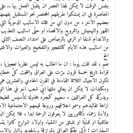
بنفس الوقت لا يمكن لهذا العصر ان يتقبّل العمل بها .. على ا
المعاصرة في ان يسلكوا طريقهم المختصر نحو المستقبل بفهمهم
بعضهم الاخر ، من دون اي من تلك الاساليب الدمويّة التي اتبّع
القهر والتهميش والترويع والاقصاء او حتّى اساليب التعذيب 
والاعدام شنقا او الرمي بالرصاص على امتداد النصف الثاني 
من اساليب هذه الايام كالتفجير والتفخيخ والعبوات والاغت
الخ
نعم ، لقد قلت يوما : ان ما اطالب به ليس نظريا تعجيزيا ، 
قراءة تاريخ خمسة قرون مرّت على العراق وانتجت كلّ خطاياه
تكون الاجيال الثلاثة القادمة في القرن الحادي والعشرين هي 
ومكابدات لا يمكن ان يعاني مثلها ايّ شعب اخر في هذا الوج
ويدركه كل العراقيين ، سعيهم كمجرّد محاولة لتأسيس قطيعة
نزاهة تقاليدهم وسمو اخلاقهم وروعة قيمهم الاجتماعية الاصيل
ولادة زعماء دكتاتوريين لا يعرفون الرحمة ابدا ، فلا يمكن البتّ
طائفيّة او قبليّة او تنبثق من اشقياء واولاد شوارع كانوا ي
السفارات ! تأتي لحكم العراق بالمرتزقة وبالحديد والنار والاسل