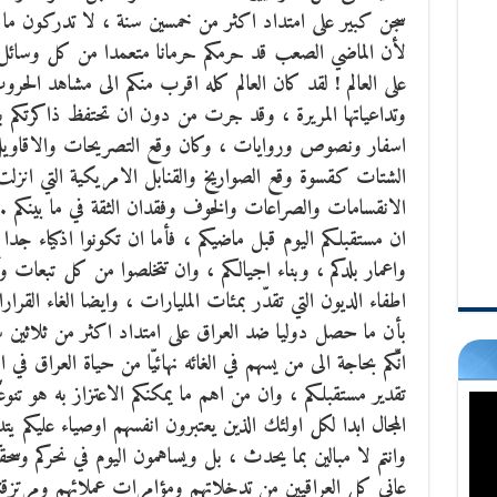
سجن كبير على امتداد اكثر من خمسين سنة ، لا تدركون ما
لأن الماضي الصعب قد حرمكم حرمانا متعمدا من كل وسائل ال
على العالم ! لقد كان العالم كله اقرب منكم الى مشاهد الحروب ا
وتداعياتها المريرة ، وقد جرت من دون ان تحتفظ ذاكرتكم بص
اسفار ونصوص وروايات ، وكان وقع التصريحات والاقاويل ضد
الشتات كقسوة وقع الصواريخ والقنابل الامريكية التي انزلت ع
الانقسامات والصراعات والخوف وفقدان الثقة في ما بينكم ..
ان مستقبلكم اليوم قبل ماضيكم ، فأما ان تكونوا اذكياء جدا
واعمار بلدكم ، وبناء اجيالكم ، وان تتخلصوا من كل تبعات 
اطفاء الديون التي تقدّر بمئات المليارات ، وايضا الغاء القرارا
بأن ما حصل دوليا ضد العراق على امتداد اكثر من ثلاثين سن
انّكم بحاجة الى من يسهم في الغائه نهائيّا من حياة العراق ف
تقدير مستقبلكم ، وان من اهم ما يمكنكم الاعتزاز به هو تنو
المجال ابدا لكل اولئك الذين يعتبرون انفسهم اوصياء عليكم 
وانتم لا مبالين بما يحدث ، بل ويساهمون اليوم في نحركم وسح
عانى كل العراقيين من تدخلاتهم ومؤامرات عملائهم ومرتزق