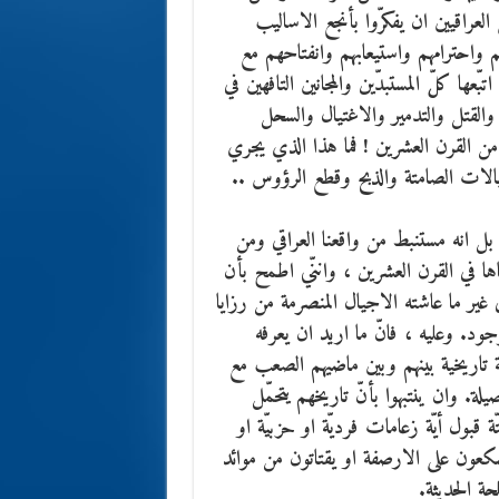
لعراقيين ان يفكرّوا بأنجع الاساليب
 واحترامهم واستيعابهم وانفتاحهم مع
ها كلّ المستبدّين والمجانين التافهين في
والقتل والتدمير والاغتيال والسحل
من القرن العشرين ! فما هذا الذي يجري
يالات الصامتة والذبح وقطع الرؤوس ..
بل انه مستنبط من واقعنا العراقي ومن
ا في القرن العشرين ، واننّي اطمح بأن
غير ما عاشته الاجيال المنصرمة من رزايا
ود. وعليه ، فانّ ما اريد ان يعرفه
 تاريخية بينهم وبين ماضيهم الصعب مع
ة. وان ينتبهوا بأنّ تاريخهم يتحمّل
ة قبول أيّة زعامات فرديّة او حزبيّة او
تسكعون على الارصفة او يقتاتون من موائد
حة الحديثة.