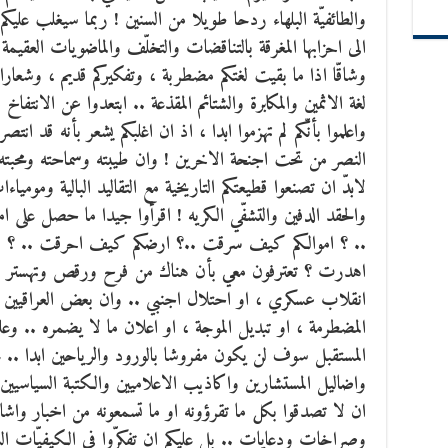
والطائفيّة البلهاء ردحا طويلا من السنين ! ربما سيغلب عليكم
الى احزابها المغرقة بالتناقضات والتخلّف والماضويات العقي
وشاقّا اذا ما بقيت لغتكم مضطربة ، وتفكيركم قديم ، وشعاراتك
لغة الاثمين والمكابرة والشتائم المقذعة .. ابتعدوا عن الانت
واعلموا بأنّكم لم تهزموا ابدا ، اذ ان اغلبكم يشعر بأنه قد 
النصر من تحت اجنحة الاخرين ! وان طيبته وسماحته ومحبته 
لابدّ ان تصنعوا قطيعتكم التاريخية مع التقاليد البالية ومومي
والحقد الدفين والتشفّي الكريه ! اقرأوا جيدا ما حصل على ا
.. ؟ اموالكم كيف سرقت ..؟ ارضكم كيف احرقت .. ؟ ك
اهدرت ؟ تعترفون معي بأن هناك من فرح ورقص وتهستر في
انقلاب عسكري ، او احتلال اجنبي .. وان بعض العراقيين 
المضطرمة ، او تبديل الموجة ، او اعلان ما لا يضمره .. وعليكم 
المستقبل سوف لن يكون مفروشا بالورود والرياحين ابدا .. ع
واضاليل المستشارين واكاذيب الاعلاميين والكتبة السياسيين و
ان لا تصدقوا بكل ما تقرؤونه او ما تسمعونه من اخبار وا
وصراخات ودعايات .. بل عليكم ان تفكرّوا في الكيفيّات السي