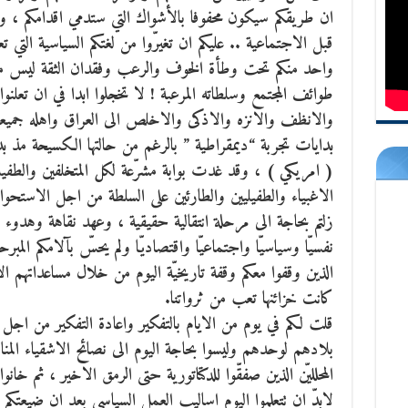
ان طريقكم سيكون محفوفا بالأشواك التي ستدمي اقدامكم ، ولك
واحد منكم تحت وطأة الخوف والرعب وفقدان الثقة ليس
طوائف المجتمع وسلطاته المرعبة ! لا تخجلوا ابدا في ان تعلنوا
والانظف والانزه والاذكى والاخلص الى العراق واهله جميعا 
بدايات تجربة “ديمقراطية ” بالرغم من حالتها الكسيحة مذ ب
( امريكي ) ، وقد غدت بوابة مشرّعة لكل المتخلفين والطفيل
الاغبياء والطفيليين والطارئين على السلطة من اجل الاستحواذ ع
زلتم بحاجة الى مرحلة انتقالية حقيقية ، وعهد نقاهة وهدوء و
نفسيّا وسياسيّا واجتماعيّا واقتصاديّا ولم يحسّ بآلامكم المبرح
الذين وقفوا معكم وقفة تاريخيّة اليوم من خلال مساعداتهم ا
كانت خزائنها تعب من ثرواتنا.
قلت لكم في يوم من الايام بالتفكير واعادة التفكير من اجل 
بلادهم لوحدهم وليسوا بحاجة اليوم الى نصائح الاشقياء المناضل
المحلليّن الذين صفقّوا للدكتاتورية حتى الرمق الاخير ، ثم خانوا 
لابدّ ان تتعلموا اليوم اساليب العمل السياسي بعد ان ضيعتكم ا