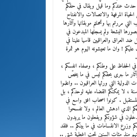
 حدث عندكم وما قيل ويقال في حقكم
حياة المرفهة والاتصالات والانفتاح
لتي مررتم بها وتحملتم موبقاتها وآثارها
ورها البشعة ولم يسجلها المبدعون في
 العراق والعراقيين قاسيا علينا في
ليكم ! وان ما تعيشونه اليوم هو ثمرة
 في الحفاظ على وطنكم ، وصفاء انفسكم ،
وآثار ما جرى بحقكم ليس في ما يخصّ
ت الدولية التي ورثها العراقيون .. واعلموا
ة ، لا يمكنكم القضاء عليه لوحدكم ، بل
ي المستقبل . كونوا اصحاب افق واسع في
عّكم الذي ادهش العالم ، ولا تفسحوا
يتدخلون في شؤونكم ويفعلون ما يريدون
قكم وزرع الانقسامات في ما بينكم .. فلقد
تهم منذ مئات السنين تحت اغطية شتى ..