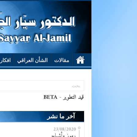
مقالات
الشأن العراقي
افكار
آخر ما نشر
23/08/2020
رموز وأشباح