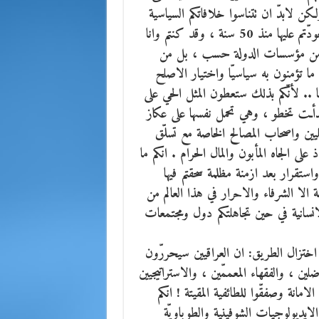
ن لابدّ ان تتناسوا خلافاتكم السياسية
قبل الاجتماعية .. عليكم ان تغيرّوا من لغتكم السياسية التي تعودّتم عليها منذ 50 سنة ، وقد كنتم وانا
 من مؤسسات الدولة حسب ، بل من
 ما تؤمنون به سياسيّا واختيار الاصلح
.. لأنّكم بذلك ستعطون المثل الحي على
دأـت تخطو ، وهي تحمل نفسها على عكاز
يين واصحاب المصالح الخاصة مع تسلّق
لى الجاه المأبون والمال الحرام . انكم ما
استقرار بعد ازمنة مظلمة سحقتم فيها
ة الا الشرفاء والاحرار في هذا العالم من
لانسانية في حين تجاهلتكم دول ومجتمعات
اختزال الطريق: ان العراقيين سيحررّون
ين ، والفقهاء المعممّين ، والاستراتيجيين
الامانة وصفقّوا للطائفية المقيتة ! انكم
لايديولوجيات الشوفينية والطوباويّة