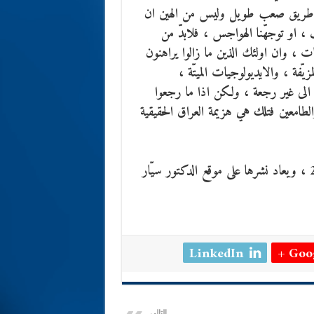
مامنا طريق صعب طويل وليس من الهين ان
ف ، او توجهّنا الهواجس ، فلابدّ من
ت ، وان اولئك الذين ما زالوا يراهنون
يّفة ، والايديولوجيات الميتّة ،
م الى غير رجعة ، ولكن اذا ما رجعوا
الطامعين فتلك هي هزيمة العراق الحقيقية
نشرت في جريدة المدى ، بغداد ، 17 شباط / فبراير 2014 ، ويعاد نشرها على موقع الدكتور سيّار
LinkedIn
Goog
التالي