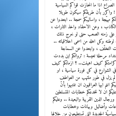
 الصراع اذا ما انحازت قواكم السياسية
مة ! واكرر بأن طريقكم سيكون طويلا
م مهيّجة ، واساليبكم سمجة .. ابتعدوا عن
فاخ الكاذب ، وعن الاحقاد واخذ الثارات ،
انتصر على زمنه الصعب حتى لو خرج ذلك
لوطنه وكل اهله من اسمى اخلاقياته ..
اءات التخلّف ، وابتعدوا عن السماجة
متداد مرحلة تعيسة : ثرواتكم اين بددت
رامتكم كيف اهينت.. ؟ ازمانكم كيف
 الشوارع في كل فورة سياسية ، او
لم يزل في طور ملتهب من العواطف
انتم ايها العراقيون ان تنتبهوا بأنّ
ليكم ان لا تخدعكم خطابات المتسلطين
رجال الدين القريبة والبعيدة .. وعليكم
شاعات وأضاليل وبيانات وخطابات
اسيّة الجديدة التي تستطيعون من خلالها