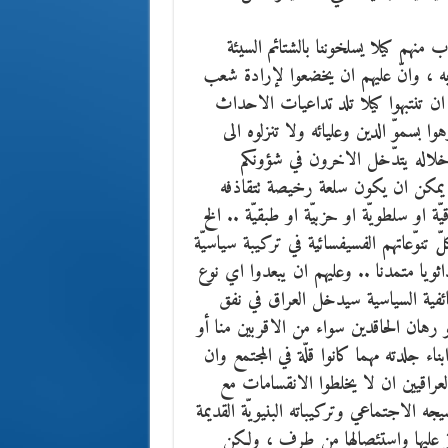
ب منهم كيلا يسلخوننا بالشتائم السيئة
 به ، وانّ عليهم ان يخضعوا لإرادة شعب
 ان تنتبهوا كيلا تلد تداعيات الاحداث
 بسموّ الدين وعليائه ولا تنزلوه الى
 خلاله يتدّخل الاخرون في شؤونكم
 يمكن ان يكون سلعة رخيصة تتقاذفه
 او سلطويّة او حزبيّة او طبقيّة .. الخ
 تنوّعاتهم الفسيفسائية في تركيبة سياسيّة
ثويا متمدنا .. وعليهم ان يبعدوا اي نوع
طائفية السياسية سيدخل العراق في نفق
و رهان الحاقدين سواء من الاقربين منا أو
ء جلدته مهما كانوا قلّة في المجتمع وان
عراقيين ان لا يخلطوا الانقسامات مع
جه الاجتماعي وتركيباته البنيويّة القديمة
از عليها واستئصالها من طرف ، ولكن