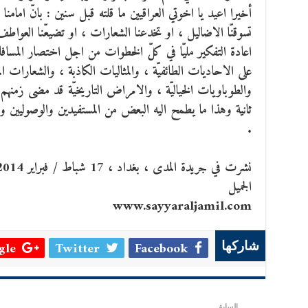
أخيرا اعيد يا اخوتي العراقيين ما قلته قبل سنين : بانّ ا
تسوقنّا الاضاليل ، او تخدعنا الشعارات ، او تضيعّنا العواط
اعادة التفكير مليّا في كلّ الخطوات من اجل اختصار المسافا
على الاحاديات الطائفيّة ، والمثاليات الكاذبة ، والشعارات المز
والطوباويات الخياليّة ، والامراض التاريخيّة قد مضى زمنه
ثانية وهذا ما يطمح اليه البعض من المستفيدين والوصوليين و
.
الجميل
www.sayyaraljamil.com
le +
Twitter
Facebook
شاركها
السابق