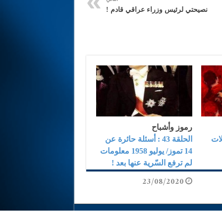
نصيحتي لرئيس وزراء عراقي قادم !
رموز وأشباح
لالات
الحلقة 43 : أسئلة حائرة عن
14 تموز/ يوليو 1958 معلومات
لم ترفع السّرية عنها بعد !
23/08/2020
Designed by
Ayoub Media