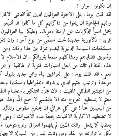
ان تكونوا احرارا !
لقد قلت يوما : على الاخوة العراقيين الذين كناّ نتحاشى الاقترا
والتهم الجاهزة ان يلغوا من ذاكرتهم كل ما كانوا قد تشبّعوا
يحمل اسوأ الذكريات عن ازمنة دمويّة.. وعليكم ايها العراقيون
قريبا : دكتاتورية جديدة تحت مسمّى من نوع آخر ، وان تتنزهوا
مستنقعات السياسة الدنيوية ليغدو ممزّقا بين هذا وذاك ومن
وتسويق قضاياهم ومشاكلهم طمعا بثرواتكم . ان الاسلام لا
هذه الفئة او تلك من اجل امتيازات فئوية او طائفية او عرقيّة
نعم ، لقد قلت يوما : على العراقيين بناء وعي جديد بقبول كلّ
موحّدة وترتيب بيتهم الذي يريدونه ديمقراطيا ومستنيرا وحدا
من التبشير الطائفي المقيت ، فان مجرّد التفكير باستخدام ال
معتم لا يستطيع الخروج منه الا بالتقسيم لا سمح الله وهذا ه
من البعيدين عنا ! على كل عراقي ان يحترم طقوس وتقاليد ابنا
لا تضطهد الاكثريّة الاقليّات بحجّة عدد الاصوات ! وعلى ال
بعضها كما يفعل اولئك الذين لم يفهموا العراق ولم يستوعبوا نسي
بكلّ ما توارثته من بقايا وموروثات ليس من السهولة الاجه