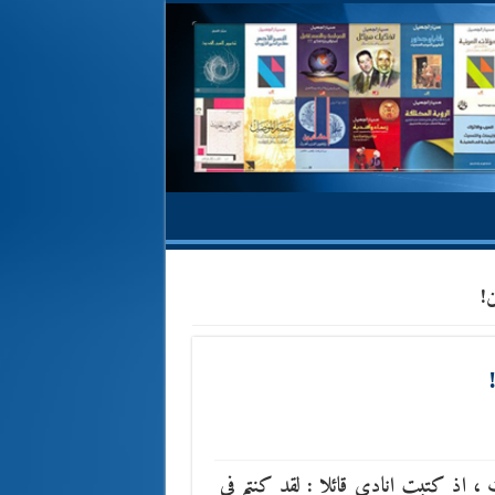
!
، اذ كتبت انادي قائلا : لقد كنتم في