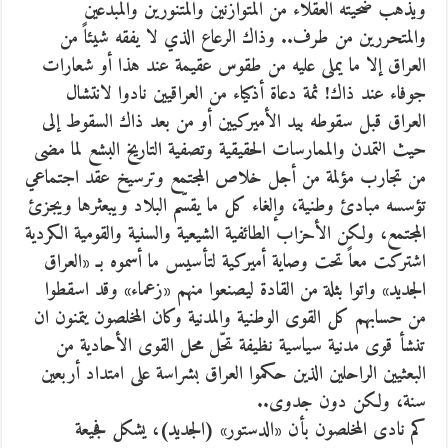
ويذهب ضحيته العقلاء من المتوازنين والمتنورين والمبدعين
والمتحررين من طرف.. وذاك الرعاع الذي لا يفقه شيئاً من
العراق إلا ما يملى عليه من طقوس عقيمة عند هذا أو شعارات
جوفاء عند ذاك! ثمة دعاة أذكياء من العراقيين نادوا لانتشال
العراق قبل سقوطه بيد الأميركيين أو من بعد ذاك السقوط إلى
حيث التمدن والممارسات الحقيقية وتصفية التاريخ البشع لما مضى
من تجارب مؤلمة من أجل خلاص المجتمع وترسيخ عقد اجتماعي
تؤسسه مبادئ وطنية، وإلغاء كل ما يقسّم البلاد ويبعثرها ويجزئ
المجتمع، ولكن الأحزاب الطائفية الشيعية والسنية والقومية الكردية
اشتركت معاً تحت وصاية أميركية لتأسيس ما أسموه بـ «العراق
الجديد» واتوا بثلة من القادة ليصنعوا منهم «زعماء» وقد اسقطوا
من حسابهم كل القوى الوطنية والمدنية وكان المخلصون يتمنون ان
تنشأ قوى مدنية سياسية نظيفة تحّل محل القوى الأحادية من
البعثيين الراحلين الذين حكموا العراق بشراسة على امتداد أربعين
سنة، ولكن دون جدوى..
كم نادى المخلصون بأن «الدستور» (الجديد)، يشكل فجيعة