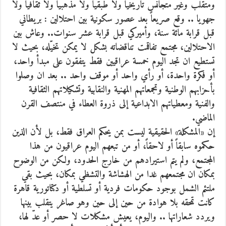
ومتقلّب وغير متجانس تاريخيا ولا طبقيا ولا مذهبيا ولا ثقافيا ولا
جهويا ..
وقع صريعاً بعد عصور سكونية بين احتلالين : بريطاني
قبل قرابة مائة سنة، وأميركي قبل قرابة عشر سنوات.. وعاش بين
الاحتلالين، مجتمع تفاقمت تناقضاته بشكل لا يمكن تخيّله، بحيث لا
تستطيع ان تجد اليوم خمسة عراقيين فقط يتفقون على مبدأ واحد،
أو فكرة واحدة، أو رأي واحد أو موقف واحد .. بعد ان وصلوا
بأحزابهم الوطنية وتجمعاتهم المهنية والنقابية وتشكيلاتهم الثقافية
والفنية ومعطياتهم الابداعية إلى ذروة العطاء في منتصف القرن
الماضي.
إن «المشكلة» الحقيقية ليست بمن يحكم العراق فقط، بل لأن الذين
حكموه سابقاً أو لاحقاً، أو من تبعهم اليوم عراقيون من هذا
المجتمع، ولم يتم استيرادهم من خارج الحدود، ولكن من الوضوح
بمكان ان مجتمعهم غدا من الهشاشة والتشظي بمكان، بحيث بقي
ملتئم الشمل بوجود حكومات فردية أو تسلطية أو دكتاتورية قاهرة
كانت تمحقه بلا هوادة من حين إلى حين وهو صاغر يتقلب بينها
ويردد شعاراتها .. واليوم، يعيش مشكلات لا حصر أو عدّ لها،