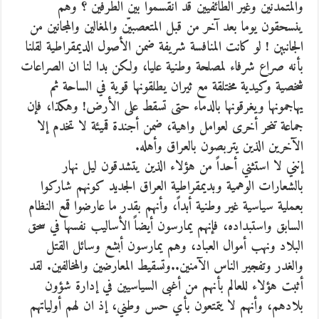
والمتمدنين وغير الطائفيين قد انقسموا بين الطرفين ؟ وهم
ينسحقون يوما بعد آخر من قبل المتعصبيّن والمغالين والمجانين من
الجانبين ! لو كانت المنافسة شريفة ضمن الأصول الديمقراطية لقلنا
بأنه صراع شرفاء لمصلحة وطنية عليا، ولكن بدا لنا ان الصراعات
شخصية وكيدية مختلقة مع ثيران يطلقونها قوية في الساحة ثم
يهاجمونها ويغرقونها بالدماء حتى تسقط على الأرض! وهكذا، فإن
جماعة تنحر أخرى لعوامل واهية، ضمن أجندة قميئة لا تخدم إلا
الآخرين الذين يتربصون بالعراق وأهله.
إنني لا استثني أحداً من هؤلاء الذين يتشدقون ليل نهار
بالشعارات الوهمية وبديمقراطية العراق الجديد كونهم شاركوا
بعملية سياسية غير وطنية أبداً، وأنهم بقدر ما عارضوا قمع النظام
السابق واستبداده، فإنهم يمارسون أيضاً الأساليب نفسها في سحق
البلاد ونهب أموال العباد، وهم يمارسون أبشع وسائل القتل
والغدر وتفجير الناس الآمنين..وتسقيط المعارضين والمخالفين. لقد
أثبت هؤلاء للعالم بأنهم من أغبى السياسيين في إدارة شؤون
بلادهم، وأنهم لا يتمتعون بأي حس وطني، إذ ان لهم أولياتهم