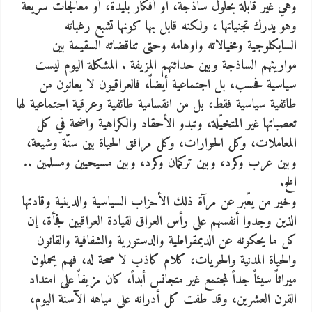
وهي غير قابلة بحلول ساذجة، أو أفكار بليدة، أو معالجات سريعة
وهو يدرك تجنياتها ، ولكنه قابل بها كونها تشبع رغباته
السايكلوجية ومخيالاته واوهامه وحتى تناقضاته السقيمة بين
مواريثهم الساذجة وبين حداثتهم المزيفة . المشكلة اليوم ليست
سياسية فحسب، بل اجتماعية أيضاً، فالعراقيون لا يعانون من
طائفية سياسية فقط، بل من انقسامية طائفية وعرقية اجتماعية لها
تعصباتها غير المتخيّلة، وتبدو الأحقاد والكراهية واضحة في كل
المعاملات، وكل الحوارات، وكل مرافق الحياة بين سنّة وشيعة،
وبين عرب وكرد، وبين تركمان وكرد، وبين مسيحيين ومسلمين ..
الخ.
وخير من يعّبر عن مرآة ذلك الأحزاب السياسية والدينية وقادتها
الذين وجدوا أنفسهم على رأس العراق لقيادة العراقيين فجأة، إن
كل ما يحكونه عن الديمقراطية والدستورية والشفافية والقانون
والحياة المدنية والحريات، كلام كاذب لا صحة له، فهم يحملون
ميراثاً سيئاً جداً لمجتمع غير متجانس أبداً، كان مزيفاً على امتداد
القرن العشرين، وقد طفت كل أدرانه على مياهه الآسنة اليوم،