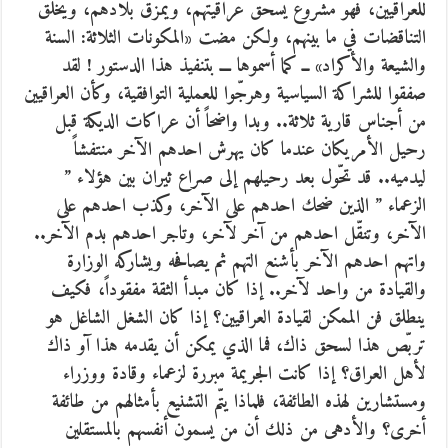
للعراقيين، فهو مشروع يسحق عراقيتهم، ويمزق بلادهم، ويخلق
التناقضات في ما بينهم، ولكن مضت «المكونات الثلاثة: السنة
والشيعة والأكراد» ــ كما أسموها ـــ بتنفيذ هذا الدستور ! لقد
صفقوا للشراكة السياسية وهرجّوا للعملية التوافقية، وكأن العراقيين
من أجناس قارية ثلاثة.. وبدا واضحاً أن عراكات الديكة قبل
رحيل الأمريكان عندما كان يهرش احدهم الآخر منتفشاً
ليدميه.. قد تحّول بعد رحيلهم إلى صراع ثيران بين هؤلاء ”
الزعماء ” الذين ضحك احدهم على الآخر، وكذب احدهم على
الآخر، وتنقّل احدهم من آخر لآخر، وتاجر احدهم بدم الآخر..
واتهم احدهم الآخر بأشنع التهم ثم يصافحه ويشاركه الوزارة
والقيادة من واحد لآخر.. إذا كان مبدأ الثقة مفقوداً، فكيف
ينطلق فن الممكن لقيادة العراقيين؟ إذا كان الشغل الشاغل هو
تربّص هذا لسحق ذاك، فما الذي يمكن أن يقدمه هذا آو ذاك
لأهل العراق؟ إذا كانت الجريمة مبررة لزعماء وقادة ووزراء
ومستشارين لهذه الطائفة، فلماذا يتّم التشنيع بأمثالهم من طائفة
أخرى؟ والأدهى من ذلك أن من يسمون أنفسهم بالمستقلين