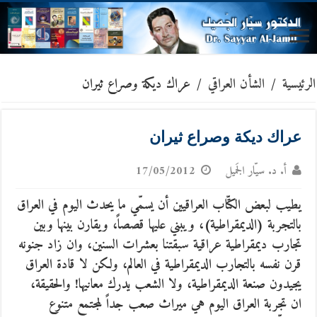
الرئيسية
/
الشأن العراقي
/
عراك ديكة وصراع ثيران
عراك ديكة وصراع ثيران
أ. د. سيّار الجَميل
17/05/2012
يطيب لبعض الكتّاب العراقيين أن يسمّي ما يحدث اليوم في العراق
بالتجربة (الديمقراطية)، ويبني عليها قصصاً، ويقارن بينها وبين
تجارب ديمقراطية عراقية سبقتنا بعشرات السنين، وان زاد جنونه
قرن نفسه بالتجارب الديمقراطية في العالم، ولكن لا قادة العراق
يجيدون صنعة الديمقراطية، ولا الشعب يدرك معانيها! والحقيقة،
ان تجربة العراق اليوم هي ميراث صعب جداً لمجتمع متنوع