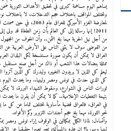
يساهم اليوم مساهمة كبرى في تحقيق الأهداف الثورية ضمن 
وتختلف المواقف باختلاف حجم التدخلات، لا باختلاف نوعية
لمعارضة الغزو الأميركي للعراق 
2011! إنها رسالة إلى كل العالم بأن زمن الطغاة قد ولى إ
من أجل نيل الحرية مهما بلغ الثمن.. وأن الخوف من المجهول
من الفوضى سوف لا يثني الناس على الأرض العربية عن النض
العراق لا يمكن أن يكون صورة مستنسخة لكل البلدان العربي
ممثلة بنضالات هذا الشعب أو ذاك من أجل صنع مستقبل ج
ليعلم كل الذين لا يريدون التغيير، وليدرك كل الذين آثروا
كل الذي حدث في تونس ومصر وليبيا.. وما يحدث اليوم في
ثورات الناس في الشوارع، وسقوط الشهداء البررة، لا يمكن 
بتهمة التغطيات الإعلامية.. كما لا يمكن أن يقرن ما يحدث 
في العراق، فالعراق قضية مأساوية تختلف تماما عن كل ما
نحو الثورة، مهما بلغ حجم أجندات التزوير وكم الأفواه.
وأتساءل: لماذا الكيل بمكيالين في الوقوف إزاء تونس ومصر بم
ليبيا وسوريا؟ إن هذه «المسألة» تعّبر تعبيرا حقيقيا عن الان