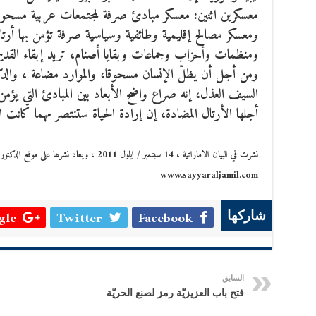
معسكرين اثنين: معسكر مبادئ صرفة لمجتمعات عربية مسحو
ومعسكر مصالح إقليمية وطائفية وسياسية صرفة تؤمن بها 
ومنظمات وأحزاب وجماعات وبقايا أصنام، تريد إبقاء القديم
ومن أجل أن يظلّ الإنسان مسحوقا، والموارد مضاعة ، والدك
السيف العذل، إنه صراع واضح الأبعاد بين المبادئ التي يؤمن
أجلها الأرتال المضادة، إن إرادة الحياة ستنتصر مهما كانت ا
نشرت في البيان الاماراتية ، 14 سبتمبر / ايلول 2011 ، ويعاد نشرها على موقع الدكتور سيار الجميل
www.sayyaraljamil.com
le +
Twitter
Facebook
شاركها
السابق
فتح باب العزيزيّة رمز لصنع الحريّة