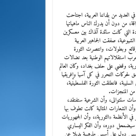
 العديد من بلداننا العربية، اجتاحت
قة،
من دون أن يدرك الناس ماهياتها
دة التي كانت سائدة آنذاك بين معسكرين
ومة الشيوعية، صفقت الجماهير العربية
ئع وبطولات، وانتصرت الثورة
لعرب استقلالاتهم الوطنية بعد نضالات
سورية، وقضي على حلف بغداد، وكان العالم
ق لحركات التحرر في كل آسيا وإفريقيا
السليبة، فانطلقت الثورة الفلسطينية،
 من المنجزات.
اسات ستتوالى، وأن الشرعية ستفتقد،
 وأن الشعارات المثالية كانت تطوف بها
 في الأنظمة «الثورية»، وأن الجمهوريات
ي سيضمحل دوره، وأن الفكر اليساري
تؤسس دول على أسس مذهبية بديلا عن