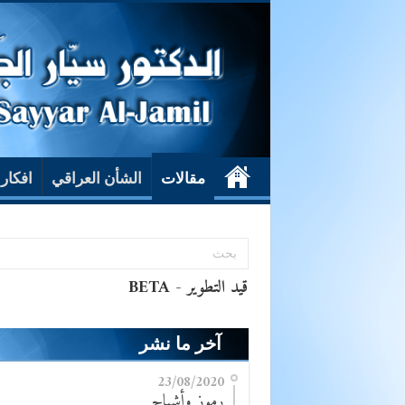
مقالات
الشأن العراقي
افكار
آخر ما نشر
23/08/2020
رموز وأشباح