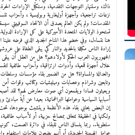
ذاك، وستنهار التوجهات التقدمية، وستكبّل الإرادات الحرة
نزعات تراجعية، وأجهزة أوليغارية وبوليسية ، وأحزاب تتسم
المقدسات! ولم يكن العالم يصدق أن الاتحاد السوفييتي سيس
تستحوذ الولايات المتحدة الأميركية على كل الإرادة الدولية.
هنا نتساءل، وفي خضم هذا المناخ الجديد الذي فرضه علينا 
إرادة الناس مكبلة بالحديد والنار كي يبقى الطغاة على عرو
الجمهوريون العرب الحكم لأولادهم؟ هل من العقل أن يبقى ال
خلال أجهزة قمعية، وأدوات ارتزاقية، وأحزاب طائفية لتقسيم
والعدالة والمساواة؟ هل من الضمير بقاء مؤسسات وسلطات
وتابعين وشراذم وعصابات وميليشيات وكتائب وقوات أمن ومر
ويعيثون فسادا ويقمعون أي صوت معارض لهم؟ لقد أصبحت م
أسبابها السياسية وعواملها البراغماتية، بعيدا عن أية مبادئ وب
إن البعض يحابي بقاء هذه الأنظمة ويتشبث بوجودها، تحت ذ
ولكنها في الحقيقة تتعلق بمصالح حزبية، أو لأسباب طائفية، 
سلطوية.. ربما ينساق الناس للبقاء في دائرة الصمت، كونه
عوامل الهيمنة الجديدة، أو أنهم يضعون علامات استفهام و