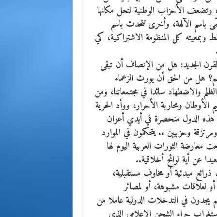
، وتضعف الأحزاب الوطنية لتحل مكانها
ّى باسم الآلهة، وأخرى تتحدث باسم
قط وبمعيته كل المنظومة الاشتراكية، كي
القرن الجديد: هل من الإنصاف أن تبقى
شهم؟ هل من الحق أن يورث الزعماء
ظلم والاضطهاد سائدا في مجتمعاتنا، ومن
 الأوطان ومحاربة الأحرار، ووأد الحرية
 هذه الدول منحصرة في أيدي أعوان
تزقة وحزبيين .. يتحكمون في الموارد
عارضة الثورات العربية اليوم لها
عيدا عن أية لوائح أخلاقية..
رائع مبدئية أو مخاوف مستقبلية،
أو لعلاقات مشبوهة، أو لمصائر
م يجدون في التدخلات الدولية عاملا من
استغراب جراء الشحن الإعلامي الذي