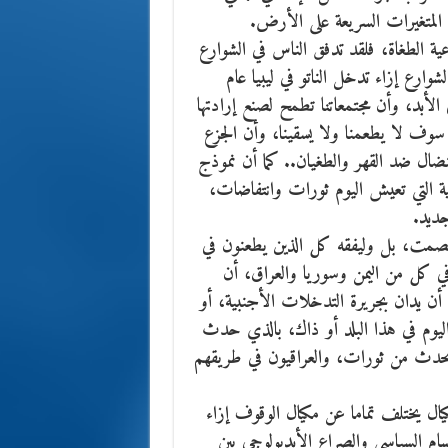
المتغيرات السريعة على الأرض.
 الطغاة، فلقد تدفق الناس في الشوارع
عام 2003، في حين صمتت الشوارع إزاء تدخل الناتو في ليبيا عام
لى الأبد، وأن مجتمعاتنا تطمح لصنع إرادتها
 سوف لا يطعمنا ولا يسقينا، وأن الجزع
ال ضد القهر والطغيان.. كما أن نموذج
ة التي تعيش اليوم ثورات وانتفاضات،
ديد.
 الصمت، بل وليفقه كل الذين يطعنون في
 كل من اليمن وسوريا والعراق، أن
أن يدان بجريرة التدخلات الأجنبية، أو
اليوم في هذا البلد أو ذاك، بالذي حدث
 يحدث من ثورات، والعراقيون في طريقهم
كيال يختلف تماما عن مكيال الوقوف إزاء
قسام السياسي والصراع الأيديولوجي بين