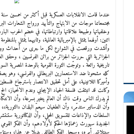
عندما قامت الانقلابات العسكرية قبل أكثر من خمسين سنة في
مجتمعاتنا موجات من الابتهاج والتأييد ورواج الشعارات البرا
وخلفياتها وطبيعة علاقاتها وارتباطاتها، في خضم الحرب البار
اثنين: أولهما يتمثل بالإمبريالية العالمية، وثانيهما يتمثل بالمنظ
وأنشدت ورقصت في الشوارع لكل ما جرى من أحداث ووقا
الجزائرية التي حررت الجزائر من براثن الفرنسيين ، وحقق ا
تاريخية رائعة . وتوجّت الثورة القومية بالوحدة المصرية ال
كله مشحونا ضد الاستعمارين البريطاني والفرنسي، وهو يصف
وأميركا اللاتينية، على أمل تحقيق الانتصار باسترجاع فلسطين 
وكانت قد انبثقت فلسفة الحياد الإيجابي وعدم الانحياز، الخ
لم يدرك الناس وقت ذاك أن العالم يتغير بسرعة، وأن الانتك
وأن الدساتير ستدمّر، وأن الطغيان سيعمّ البلدان «الثورية»،
السلطات والإذاعات للتسويق المحلي، وأن الدكتاتورية ستنتشر
الجديدة سيورث زعماؤها الحكم لأولادهم، وأن الفكر القوم
سيتلاشى أمره، وسيحل الفكر الطائفي بديلا عن هذا، وس