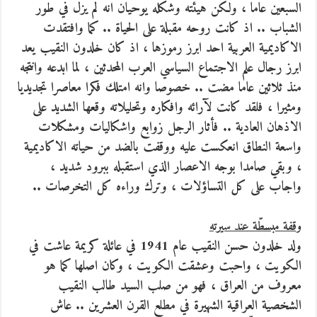
السبعين عاما ، ولكن هيئته وشكله يوحيان انه لم يزل في طور
الشباب .. اذ كانت روحه مقبلة على الحياة .. كما وافتقدت
الاكاديمية العربية احد ابرز رموزها ، اذ كان خلدون النقيب يعد
ابرز رجال علم الاجتماع السياسي العرب المحدثين ، لما ابدعه وانتجه
منذ ثلاثين عاما مضت .. خصوصا وانه امتلك فكرا معاصرا تجديديا
ومثيرا ، فلقد كانت لآرائه وافكاره وتحليلاته وقعها الشديد على
الاذهان العادية .. فأثار الرجل زوابع واشكاليات ومشكلات
واسعة النطاق انعكست عليه ووقفت بالضد من حياته الاكاديمية
، وبقي صامدا بوجه الاعصار الذي استقبله ببرود شديد ،
واجاب على كل التساؤلات ، وترك وراءه كل التخرصات ..
وقفة مبسطّة عند سيرته
ولد خلدون حسن النقيب عام 1941 في عائلة كريمة عاشت في
الكويت ، واحبت وعشقت الكويت ، وكان اصلها كما هو
معروف من العراق ، فهو من صلب السيد طالب النقيب
الشخصية العراقية الشهيرة في مطلع القرن العشرين .. عاش