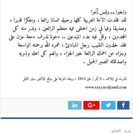
واخيرا .. وليس آخرا
لقد فقدت الامة العربية كلها برحيله انسانا رائعا ، ومفكرا قديرا ،
وصديقا وفيا في زمن اختفى فيه معظم الرائعين ، وندر منه كل
المجددين ، وقلّ فيه عدد المبدعين .. دعونا نذرف دمعة حزن على
فقد خلدون النقيب رجل المبادئ ، غمره الله برحمته الواسعة
وجزاه عن اعماله الرائعة خير الجزاء ، والهم كل اهله وذويه
واصدقائه الصبر الجميل .
نشرت في ايلاف ، 5 آيار / مايو 2011 ، ويعاد نشرها على موقع الدكتور سيار الجميل
www.sayyaraljamil.com
السابق