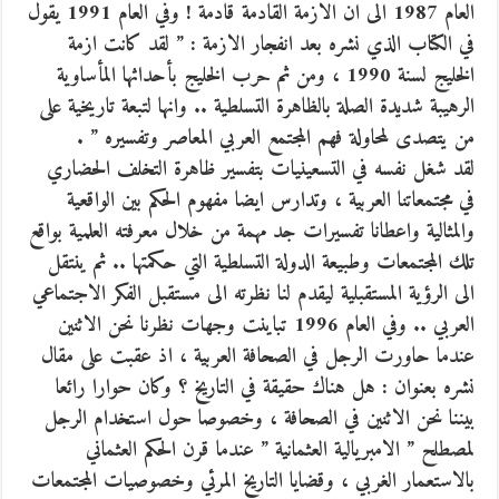
العام 1987 الى ان الازمة القادمة قادمة ! وفي العام 1991 يقول
في الكتاب الذي نشره بعد انفجار الازمة : ” لقد كانت ازمة
الخليج لسنة 1990 ، ومن ثم حرب الخليج بأحداثها المأساوية
الرهيبة شديدة الصلة بالظاهرة التسلطية .. وانها لتبعة تاريخية على
من يتصدى لمحاولة فهم المجتمع العربي المعاصر وتفسيره ” .
لقد شغل نفسه في التسعينيات بتفسير ظاهرة التخلف الحضاري
في مجتمعاتنا العربية ، وتدارس ايضا مفهوم الحكم بين الواقعية
والمثالية واعطانا تفسيرات جد مهمة من خلال معرفته العلمية بواقع
تلك المجتمعات وطبيعة الدولة التسلطية التي حكمتها .. ثم ينتقل
الى الرؤية المستقبلية ليقدم لنا نظرته الى مستقبل الفكر الاجتماعي
العربي .. وفي العام 1996 تباينت وجهات نظرنا نحن الاثنين
عندما حاورت الرجل في الصحافة العربية ، اذ عقبت على مقال
نشره بعنوان : هل هناك حقيقة في التاريخ ؟ وكان حوارا رائعا
بيننا نحن الاثنين في الصحافة ، وخصوصا حول استخدام الرجل
لمصطلح ” الامبريالية العثمانية ” عندما قرن الحكم العثماني
بالاستعمار الغربي ، وقضايا التاريخ المرئي وخصوصيات المجتمعات