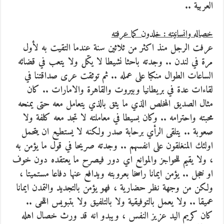
العربية ..
خصاله وانسانيته : خلدون كما عرفته
عرفت الرجل منذ اكثر من ثلاثين سنة عندما التقيت به لأول
مرة في لندن .. وجدته باحثا نشيطا لا يكّل ولا يتعب في قضائه
الساعات الطوال منكبا على عمله .. ثم توثقت عرى صداقتنا في
لقاءات عدة في بريطانيا وبيروت والقاهرة والامارات .. كان
مثال الصديق المخلص الذي ما يثق بالذي يتعامل معه حتى يمنحه
محبته واحترامه .. وكان بسيطا في معاملته لا تجد معه كلفة ولا
صعوبة .. يتلقى الرأي برحابة صدر ولكنه لا يستطيع ان يتحمل
اولئك المنغلقون على انفسهم .. وجدته صريحا في قول ما يؤمن به
، ولا يقيم للحواجز والموانع اي دور فيصرح ما يعتقده دون خوف
او خجل .. يؤمن ايمانا راسخا بعروبته ويدافع عنها دفاعا مستميتا ،
ولكن من وجهة نظر حضارية ، فهو يؤمن بالتجديد والتمدن ايمانا
عميقا .. ولا يعمل بالتوفيقية ولا بالتلفيق ولا بتبويس اللحى ..
كان كريم اليد عزيز النفس ، ويبدو انه قد ورث خصال اهله