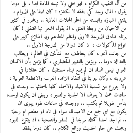
من آل النقيب الكرام ، فهو سخي ولا تهمه المادة ابدا ، بل دوما
يقول : المال وجد كي ننفقه لا نكتنزه ! كان انيقا على الدوام ،
يقتني اشياؤه والبسته من افخر المحلات العالمية .. ويتحرر في كثير
من الاحيان من ربطة العنق ، اذ يقول اشعر انها تخنقني ! كان
يرتاد فنادق الدرجة الاولى وافخم المطاعم وله اطلاع كبير على
انواع المأكولات ، اذ كان ذواقا من الدرجة الاولى ..
من جانب آخر ، كان يتعاطف مع المتألمين في العالم ، ويطالب
بالعدالة دوما .. ويؤمن بالتغيير الحضاري ، كما يؤمن بأن الانسان
العربي ليس انسانا ان لم يسع لبناء مستقبله . كان عقلانيا في
عروبته ، وكان جريئا في انتقاد الزعماء العرب والانظمة العربية ،
ولا يتورع من تسمية الاشياء والاسماء كلها باسمائها .. وجدته في
ساعات عمله لا يعرف الا الجدية والصبر ، ويبغي ان يكون لوحده
يتأمل طويلا ثم يكتب .. ووجدته في ساعات لهوه يهوى ان
يكون مع اي جمع من الاصدقاء سواء في ناد او مطعم ام رحلة
.. لم اجد احدا كمثله مريحا في السفر والصحبة ، اذ ينتزع القيود
ويبحث عن حلو الحديث ورائع الكلام .. كان دوما يتفقد