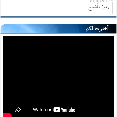
01/07/2020
رموز وأشباح
أخترت لكم