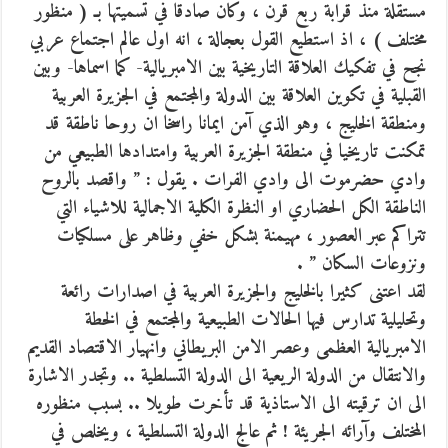
مستقلة منذ قرابة ربع قرن ، وكان صادقا في تسميتها بـ ( منظور
مختلف ) ، اذ استطيع القول بعجالة ، انه اول عالم اجتماع عربي
نجح في تفكيك العلاقة التاريخية بين الامبريالية- كما اسماها- وبين
القبلية في تكوين العلاقة بين الدولة والمجتمع في الجزيرة العربية
ومنطقة الخليج ، وهو الذي آمن ايمانا راسخا ان روحا ناطقة قد
تمكنت تاريخيا في منطقة الجزيرة العربية وامتدادها الطبيعي من
وادي حضرموت الى وادي الفرات . يقول : ” واقصد بالروح
الناطقة الكل الحضاري او النظرة الكلية الاجمالية للاشياء التي
تتراكم عبر العصور ، مهيمنة بشكل خفي وظاهر على مسلكيات
ونزوعات السكان ” .
لقد اعتنى كثيرا بالخليج والجزيرة العربية في اصدارات رائعة
وتحليلية تدارس فيها الحالات الطبيعية والمجتمع في الخطة
الامبريالية العظمى وعصر الامن البريطاني وانهيار الاقتصاد القديم
والانتقال من الدولة الريعية الى الدولة التسلطية .. وتجدر الاشارة
الى ان ترقيته الى الاستاذية قد تأخرت طويلا .. بسبب منظوره
المختلف وآرائه الجريئة ! ثم عالج الدولة التسلطية ، ويخلص في