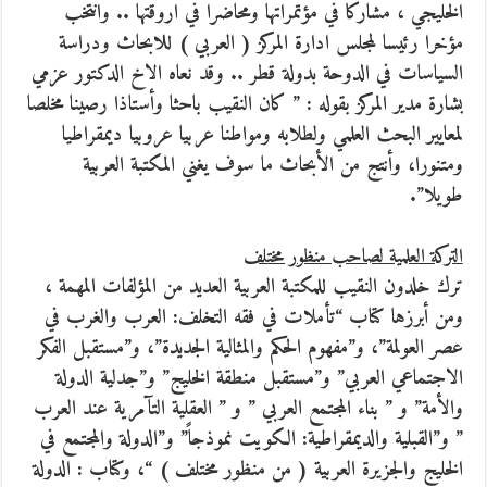
الخليجي ، مشاركا في مؤتمراتها ومحاضرا في اروقتها .. وانتخب
مؤخرا رئيسا لمجلس ادارة المركز ( العربي ) للابحاث ودراسة
السياسات في الدوحة بدولة قطر .. وقد نعاه الاخ الدكتور عزمي
بشارة مدير المركز بقوله : ” كان النقيب باحثا وأستاذا رصينا مخلصا
لمعايير البحث العلمي ولطلابه ومواطنا عربيا عروبيا ديمقراطيا
ومتنورا، وأنتج من الأبحاث ما سوف يغني المكتبة العربية
طويلا”.
التركة العلمية لصاحب منظور مختلف
ترك خلدون النقيب للمكتبة العربية العديد من المؤلفات المهمة ،
ومن أبرزها كتاب “تأملات في فقه التخلف: العرب والغرب في
عصر العولمة”، و”مفهوم الحكم والمثالية الجديدة”، و”مستقبل الفكر
الاجتماعي العربي” و”مستقبل منطقة الخليج” و”جدلية الدولة
والأمة” و ” بناء المجتمع العربي ” و ” العقلية التآمرية عند العرب
” و”القبلية والديمقراطية: الكويت نموذجاً” و”الدولة والمجتمع في
الخليج والجزيرة العربية ( من منظور مختلف ) “، وكتاب : الدولة