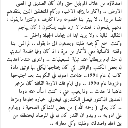
اصدقاؤه من خلال الموبايل حتى وان كان الصديق في اقصى
الارض .. واكثر ما يزعجه الاغبياء وركام المتخلفين الذين ينتقدهم
نقدا مريرا .. لا يهتم ابدا لخصومه وما اكثرهم ، وكثيرا ما يقول :
دعهم ينبحون ، فعندما لا ترد عليهم يسكتون ! كان يهاجم
التقاليد البالية ، ولا يريد ابدا ان يجادل الجهلة والحمقى ..
وكنت اسمع كم يحبه طلبته ويصغون الى ما يقول .. لم انس ابدا
وقفته الانسانية معي لأكثر من مرة ، اذ كان وفيا لخدمة اسديتها
له منذ ايام بريطانيا عند نهاية السبعينيات .. واخرى عندما اهديت
له بعض الكتب والوثائق التي كان يحتاجها ليكمل بها توثيق مادة
كتاب له عام 1991.. ضاعت اصوله في الكويت بعد اجتياحها
وغزوها عام 1990 .. وفي ايام تلك الازمة القاتلة كان مزمجرا
غاضبا لما حدث .. ولما يغيب عني ، كنت اسأل عنه دوما
الصديق الدكتور فيصل الكندري فيخبرني اخباره بحلوها ومرّها
.. كان يعاني ( رحمه الله ) من بعض المشاكل الصحية ، ويداوم
على ادويته .. ويبدو ان القدر كان له في المرصاد ليختطفه من
بين اهله واصدقائه وطلبته وكل معارفه ..