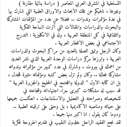
التسلطية في المشرق العربي المعاصر ( دراسة بنائية مقارنة )
وغيرها ، ناهيكم عن تلك الابحاث والاوراق العلمية التي شارك بها
في عدة مؤتمرات وندوات .. فضلا عن عدد من المؤلفات المشتركة
والبحوث والدراسات والمقالات التي أثرت الساحة الفكرية
والثقافية في كل المنطقة العربية ، وله في الانكليزية : التدرج
الاجتماعي في بعض الاقطار العربية .
وكان الرجل وثيق الصلة بالعديد من مراكز البحوث والدراسات
العربية ، وابرزها مركز دراسات الوحدة العربية الذي نشر العديد
من اعماله في بيروت ، وشارك في عدد كبير من مؤتمراته وندواته
مشاركة فعالة .. وكان ولم تزل بعض كتبه ومؤلفاته مثيرة للجدل ،
بل ان كتابه الاول ” الدولة والمجتمع في الخليج والجزيرة العربية ”
قد سبب له مشكلات كبرى جراء اجتهاداته وشجاعته في
تشخيصاته وصراحته في التحليل والاستنتاجات ، انعكست جميعها
على حياته ومناصبه الاكاديمية ، بل وحتى على ترقيته العلمية ..
ودوما كان يقول : انا اكبر منها جميعا .
لقد نجح الفقيد الراحل خلدون النقيب في تقديم اطروحة فكرية