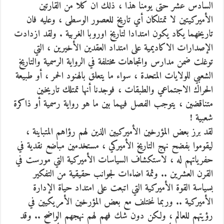
السادس عشر حتى يومنا هذا ، ذلك ان كلا من القارتين
الأميركيتين لا تمتلكان أي تاريخ للعصور الوسطى ، وعليه فان
تاريخهما يكاد يكون امتدادا لتاريخ اوروبا الغربية . ولقد ازدادت
الإصدارات الاكاديمية على امتداد العقدين الأخيرين ، التي
توغلت ضمن مدارس واتجاهات مختلفة في الرواية الرسمية والتاريخ
الشعبي للولايات المتحدة ، سواء ما يتعلق بالهنود الحمر ، أو طبيعة
الحراك الاجتماعي والطبقات ، فوجدنا أنها تمتلك تاريخين
متناقضين ، يتوجب الفصل فيهما بين ما هو رواية رسمية أو ذاكرة
شعبية !
لقد برز بعض المؤرخين الأميركيين الذين لهم رؤاهم المتباينة ،
ليقوموا بفضح نهج التاريخ الأميركي ، مستخدمين مباضع نقدية في
حفرياتهم له ، لاستكشاف السياسات الأميركية التي مورست في
القرن العشرين .. وثمة اضاءات لجوانب حقيقية من التفكير
بسياسة القوة الأميركية التي اتبعت على امتداد حياة الإدارة
الأميركية .. وربما نختلف مع بعض المؤرخين الأمريكيين في
رؤيتهم للعالم ، ولكن دون شك فهم لهم نهجهم الواضح .. وقد