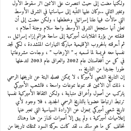
ولكنها مضت إلى حيث انتصرت على الاثنين اثر سقوط الأول
وتغير الثاني ..وكان عليها التنّبه إلى سياساتها في الشرق الأوسط
التي مالأت فيها علنا إسرائيل وخططها ، ولكن مضت إلى أن
تعلن أنها ستجعل الشرق الأوسط واحة سلام وجنة أحلام ،
فنقلته من بؤرة انقلابات أميركية إلى ساحة هزائم إزاء إسرائيل ..
ثم أحرقته بالحروب الإقليمية مباركة التيارات المتشددة ، لكي تجد
نفسها معه فريسة لما تسميه بـ ” الإرهاب ” ، وجاءت مشروعاتها
في كل من أفغانستان عام 2002 والعراق عام 2003 لتدخلها
طورا جديدا من التاريخ ..
إن التاريخ الشعبي لأميركا ، لا يمكن فصله البتة عن تاريخها الرسمي
، ذلك أن الاثنين قد تنوعا تنوعات واسعة ، فالشعب الأميركي
يتركب من أصول وأعراق متباينة ، ولكن الثقافة الأميركية نفسها
ترتبط ارتباطا عضويا بالتاريخ الرسمي الجديد ، فلا وجود لأي
تاريخ شعبي أميركي بمعزل عن الإرادة السياسية التي تعبر عنها
إعلاميات أميركية ، ولم يبق إلا أصوات نشاز من هنا وهناك
تخالف كل ما هو سائد .. لقد كانت حركة السود تمتلك تاريخا من