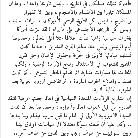
فأميركا تمتلك مسلكين في التاريخ ، وليس تاريخا واحدا ، وهذان
المسلكان تبلورا بين الانقسام والانسجام ، وبين الاكفهرار
والنضوج ، فليس كل التاريخ الرسمي لأميركا له مسارات صائبة ،
وليس كل تاريخها الاجتماعي على ما يرام ! لقد مرّت أميركا
بفترات سياسية زاهية عدّت خلالها مثلا أعلى للعالم ، وخصوصا
أيام الرئيس ولسن عند مطلع القرن العشرين ، عندما كانت
تستلهم مبادئها الأولى في الحرية وحقوق الإنسان وحق تقرير
المصير للشعوب في الاستقلال وصنع الإرادة الوطنية ، ولكنها
اتخذت لها مسارات متباينة اثر تفاقم الخطر الشيوعي ـ كما كانت
تصفه ـ واندلاع الحرب الباردة ، اثر تقاعس أوروبا الغربية بعد
الحرب العالمية الثانية.
إن مشاريع الولايات المتحدة السياسية في العالم جعلتها عرضة للنقد
الصارم من قبل شعوب العالم وأحراره ، وخصوصا بعد أن غدت
السيدة الامبريالية الأولى في العالم لما قبل حرب فيتنام وما بعدها
.. وكان عليها أن تسلك سلوكا معتدلا اثر سياسات الوفاق بينها
وبين السوفييت من طرف وبينها وبين الصين من طرف آخر ..