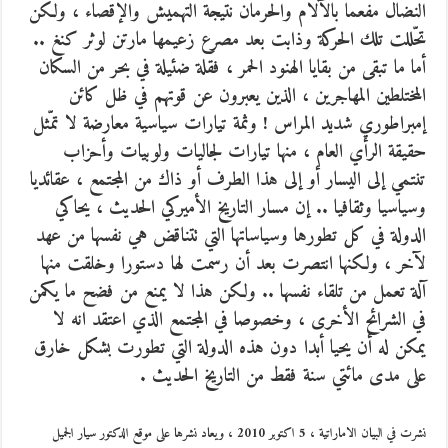
النضال مفعما بالآلام والحرمان نتيجة التهميش والإقصاء ، ولكن
تحّللت تلك الحركة وذابت بعد مصرع زعيمها مارتن لوثر كنغ ..
أما ما تبقى من بقايا الهنود الحمر ، فقلة ضئيلة في بحر من السكان
المختلطين المهاجرين ، الذين يعبرون عن قوتهم في ظل كائن
إمبراطوري شديد المراس ! وثمة تيارات سياسية معارضة لا تمّثل
حقيقة الرأي العام ، منها تيارات لجاليات ولوبيات وأحزاب
تنتمي إلى اليسار أو إلى هذا الطرف أو ذاك من المجتمع ، عقائديا
وسياسيا وثقافيا .. إن مسار التاريخ الأميركي الحديث ، يحاكي
الدولة في كل تطورها وسياساتها التي تتناقض هي نفسها من عهد
لآخر ، ولكنها انتصرت بعد أن رسمت لها دستورا وخلقت منها
آلة تعمل من تلقاء نفسها .. ولكن هذا لا يمنع من فضح ما يكمن
في الشرائح الأخرى ، وخصوصا في المجتمع الذي اعتقد انه لا
يمكن له أن يحيا أبدا دون هذه الدولة التي تطورت بشكل خارق
على مدى مائتي سنة فقط من التاريخ الحديث .
نشرت في البيان الاماراتية ، 5 اكتوبر 2010 ، ويعاد نشرها على موقع الدكتور سيار الجميل