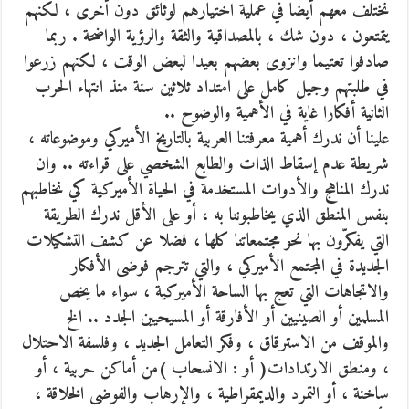
نختلف معهم أيضا في عملية اختيارهم لوثائق دون أخرى ، لكنهم
يتمتعون ، دون شك ، بالمصداقية والثقة والرؤية الواضحة . ربما
صادفوا تعتيما وانزوى بعضهم بعيدا لبعض الوقت ، لكنهم زرعوا
في طلبتهم وجيل كامل على امتداد ثلاثين سنة منذ انتهاء الحرب
الثانية أفكارا غاية في الأهمية والوضوح ..
علينا أن ندرك أهمية معرفتنا العربية بالتاريخ الأميركي وموضوعاته ،
شريطة عدم إسقاط الذات والطابع الشخصي على قراءته .. وان
ندرك المناهج والأدوات المستخدمة في الحياة الأميركية كي نخاطبهم
بنفس المنطق الذي يخاطبوننا به ، أو على الأقل ندرك الطريقة
التي يفكرّون بها نحو مجتمعاتنا كلها ، فضلا عن كشف التشكيلات
الجديدة في المجتمع الأميركي ، والتي تترجم فوضى الأفكار
والاتجاهات التي تعج بها الساحة الأميركية ، سواء ما يخص
المسلمين أو الصينيين أو الأفارقة أو المسيحيين الجدد .. الخ
والموقف من الاسترقاق ، وفكر التعامل الجديد ، وفلسفة الاحتلال
، ومنطق الارتدادات( أو : الانسحاب )من أماكن حربية ، أو
ساخنة ، أو التمرد والديمقراطية ، والإرهاب والفوضى الخلاقة ،