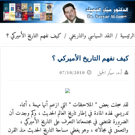
الرئيسية
/
النقد السياسي والتاريخي
/
كيف نفهم التاريخ الأميركي ؟
كيف نفهم التاريخ الأميركي ؟
أ.د. سيّار الجَميل
07/10/2010
لقد سجلت بعض ” الملاحظات ” التي ازعم أنها مهمة ، أثناء
تدريسي لهذه المادة في إطار تاريخ العالم الحديث ، وكم وجدت أن
الضرورة تقتضي في مجتمعاتنا التعّرف على التاريخ الأميركي ،
والتعمّق في مجالاته ، وهو يغطي مساحة التاريخ الحديث منذ القرن