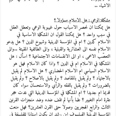
الاشياء ..
مشكلة الوعي : هل الاسلام مسؤولا ؟
هل يمكننا ان نحصر الاسباب حول غيبوبة الوعي وتعطل العقل
في سبب واحد ؟ هل يمكننا القول ان المشكلة الاساسية في
الاسلام كدين ؟ ام في المؤسسة الدينية وشيوخ الدين ؟ هل يدعو
الاسلام نفسه الى العشائرية والقبلية ، والى الطائفية المقيتة ..والى
التعصّب الاعمى ، او الى الانقسامات الاجتماعية ؟ اسأل : هل
المشكلة في الاسلام ام في الدين ؟ واذا كان الاسلام فهل هو
الاسلام السياسي ام الاسلام الحضاري ؟ هل الاسلام لم يقبل
بالاجتهاد ؟ ولم يقبل بالمقاصد ؟ ولم يقبل بالاصلاح ؟ ولم يقبل
بالضرورات ؟ ولم يقبل بالفقه والرأي والاستحسان سواء كان
قديما ام جديدا ؟ ام المشكلة في المؤسسة الدينية التي غدت حجر
عثرة امام التغيير ؟ علما بأنها لم تقف ضده وضد منجزات القرنين
الثالث والرابع الهجريين وصولا حتى القرن العشرين؟ فهل منعت
المؤسسة الدينية الفيلسوف ابن رشد ان يكون استاذا للفلسفة في