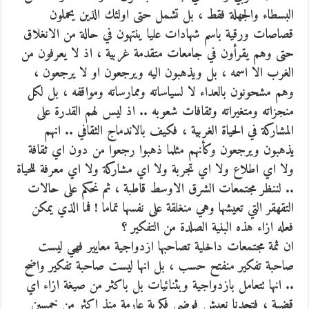
البسطاء والجهلة فقط ، بل تشمل حتى اولئك الذين يحملون
قصاصات ورقية باسم شهادات عليا ينتهون في حالة من الانغلاق
حتى وهم يقرأون في جامعات متقدمة غربية ،
اذ لا يعرفون من
الغرب الا اسمه ، بل ويذهبون اليه ويرجعون او لا يرجعون ،
وهم مشحونون بالعداء لا لسياساته وممارساته ومواقفه ، بل لكل
منجزاته ومتغيراته وثقافات شعوبه .. اذ ليس لهم القدرة على
المشاركة في الحياة الغربية ، فكيف بالاندماج الثقافي .. انهم
يذهبون ويرجعون وكأنهم مثلما ذهبوا رجعوا من دون اي ثقافة
ولا اي اطلاع ولا اي تجربة ولا اي مشاركة ولا اي معرفة للحياة
.. لننظر مجتمعات الشرق الاوسط قاطبة ، ثم نحكم على حالات
التقهقر التي تعيشها وهي منغلقة على نفسها تماما ! فما الذي يمكن
فعله ازاء هذه البنية الصلدة من التفكير ؟
ان ثمة مجتمعات داخلية تصاحبها ازدواجية معايير فهي ليست
صاحبة تفكير منفتح حسب ، بل انها ليست صاحبة تفكير واضح
.. انها تتعامل بازدواجية وبثنائيات بل باكثر من صيغة ازاء اي
قضية ، فتجدنا نعيش فوضى فكرية عارمة منذ اكثر من خمسين