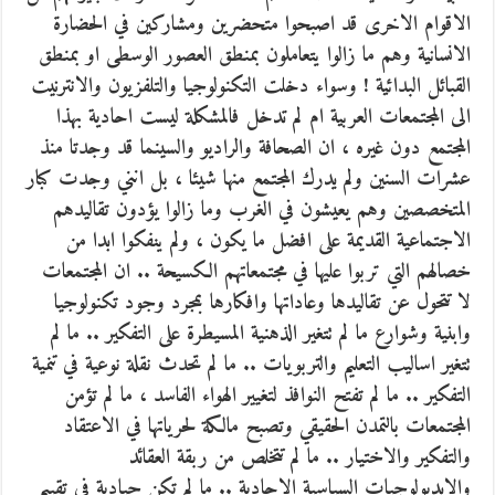
الاقوام الاخرى قد اصبحوا متحضرين ومشاركين في الحضارة
الانسانية وهم ما زالوا يتعاملون بمنطق العصور الوسطى او بمنطق
القبائل البدائية ! وسواء دخلت التكنولوجيا والتلفزيون والانترنيت
الى المجتمعات العربية ام لم تدخل فالمشكلة ليست احادية بهذا
المجتمع دون غيره ، ان الصحافة والراديو والسينما قد وجدتا منذ
عشرات السنين ولم يدرك المجتمع منها شيئا ، بل انني وجدت كبار
المتخصصين وهم يعيشون في الغرب وما زالوا يؤدون تقاليدهم
الاجتماعية القديمة على افضل ما يكون ، ولم ينفكوا ابدا من
خصالهم التي تربوا عليها في مجتمعاتهم الكسيحة .. ان المجتمعات
لا تتحول عن تقاليدها وعاداتها وافكارها بمجرد وجود تكنولوجيا
وابنية وشوارع ما لم تتغير الذهنية المسيطرة على التفكير .. ما لم
تتغير اساليب التعليم والتربويات .. ما لم تحدث نقلة نوعية في تنمية
التفكير .. ما لم تفتح النوافذ لتغيير الهواء الفاسد ، ما لم تؤمن
المجتمعات بالتمدن الحقيقي وتصبح مالكة لحرياتها في الاعتقاد
والتفكير والاختيار .. ما لم تتخلص من ربقة العقائد
والايديولوجيات السياسية الاحادية .. ما لم تكن حيادية في تقييم