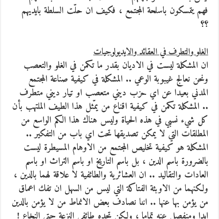
فهم يتمسكون باسلحة المجتمع ، فكيف ان حلّت السلطة بايديهم
؟؟
الغلو والتطرف في العقائد والايديولوجيات
ان المشكلة ليست في الاديان بقدر ما تكمن في الغلو والتعصب
ونحن نعالج غيبوبة الوعي .. المشكلة في كيفية صناعة المجتمع
المدني بعيدا عن اي حزب ديني متعصب او تيار ديني متطرف
.. المشكلة تكمن في كيفية اقناع من يمّثل هذا الطيف الملتهب بأن
كل شيء نسبي في هذه الحياة وليس هناك هذا الكم الواسع من
المطلقات التي لا يمكن تصديقها تحت اي باب من التفكير ..
المشكلة هو كيفية تخليص المجتمع من الاوهام المسيطرة ليست
بالضرورة باسم الدين ، بل باسم التاريخ او باسم التراث او باسم
العادات والتقاليد .. ان العشائرية والطائفية لا علاقة لهما بالدين ،
ولكنهما من الاوبئة الفتاكة التي ليس من السهل ان تفك اعماق
من يؤمن بها عنها .. اننا نصادف بعض الانماط من لا يؤمن بالدين
ابدا ومنفصل عنه تماما ، ولكن تجده طائفي النزعة حتى النخاع !