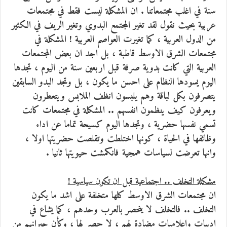
سنة في اغلب مجتمعاتنا . ان المشكلة ليست فقط في مجتمعات
عربية بحيث نقول لقد تغير المجتمع البدوي وتغير الريف في الكثير
من الدول العربية ، كما تغيرت العواصم العربية ! المشكلة في
مجتمعات الشرق الاوسط قاطبة ، بل اجد ان بعض المجتمعات
العربية التي كانت بدوية صرفة قبل اربعين سنة من اليوم ، تجدها
اليوم يسودها النظام على احسن ما يكون ، بل وتجد البدو السابقين
يتصرفون بكل لباقة وهم يلبسون انظف الملابس ويتعطرون
ويعرفون كيف ينظمون انفسهم .. المشكلة في مجتمعات كانت
تسمي نفسها حضرية ، وتجدها اليوم كسيحة تماما عن اداء
وظائفها في الحياة ، كونها اختلطت وتقلصت حضريتها اولا ،
وانها تعرضت لسياسات همجية فانكمشت حيويتها ثانيا .
مشكلة التخلف .. اجتماعية قبل ان تكون سياسية !
ان مجتمعات الشرق الاوسط كلها متخلفة على اشد ما يكون
التخلف .. فالتخلف لا ينحصر بالعرب وحدهم ، كما يشاع في
ادبيات واعلاميات مضادة لهم ، لا حصر لها ، وكأن جيرانهم من