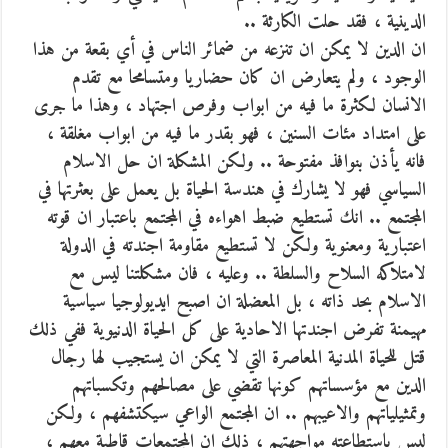
الدينية ، فقد حلت الكارثة ..
ان الدين لا يمكن ان تنزعه من ضمائر الناس في أي بقعة من هذا
الوجود ، ولم يتعارض ان كان حضاريا ومتسامحا مع تقدم
الانسان لكثرة ما فيه من ابواب وفرص اجتهاد ، وهذا ما جرى
على امتداد مئات السنين ، فهو بقدر ما فيه من ابواب مغلقة ،
فانه يأذن بنوافذ مفتوحة .. ولكن المشكلة ان حل الاسلام
السياسي فهو لا يشارك في هندسة الحياة بل يعمل على بعثرتها في
المجتمع .. انك تستطيع ضبط اهواءه في المجتمع باعتبار ان قوته
اعتبارية ومعنوية ولكن لا تستطيع مقاومة اجندته في الدولة
لامتلاكه السلاح والسلطة .. وعليه ، فان مشكلتنا ليس مع
الاسلام بحد ذاته ، بل المعضلة ان اصبح ايديولوجيا سياسية
مهيمنة تفرض اجندتها الاحادية على كل الحياة الدنيوية ففي ذلك
قتل للحياة المدنية المعاصرة التي لا يمكن ان يستجيب لها رجال
الدين مع مؤسساتهم كونها تقضي على مصالحهم وتكسباتهم
وتمثيلياتهم والاعيبهم .. ان المجتمع الواعي سيكتشفهم ، ولكن
ليس باستطاعته مواجهتهم ، ذلك ان المجتمعات قاطبة معهم ،