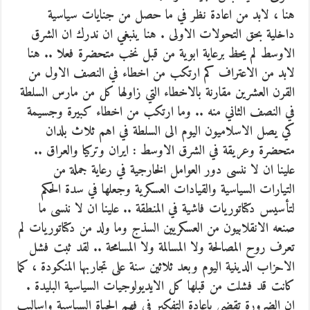
هنا ، لابد من اعادة نظر في ما حصل من جنايات سياسية
داخلية بحق التحولات الاولى . هنا ينبغي ان ندرك ان الشرق
الاوسط لم يحظ برعاية ابوية من قبل نخب متحضرة فعلا .. هنا
لابد من الاعتراف كم ارتكب من اخطاء في النصف الاول من
القرن العشرين مقارنة بالاخطاء التي زاولها كل من مارس السلطة
في النصف الثاني منه .. وما ارتكب من اخطاء كبيرة وجسيمة
كي يصل الاسلاميون اليوم الى السلطة في اهم ثلاث بلدان
متحضرة وعريقة في الشرق الاوسط : ايران وتركيا والعراق ..
علينا ان لا ننسى دور العوامل الخارجية في رعاية جملة من
التيارات السياسية والقيادات العسكرية وجعلها في سدة الحكم
لتأسيس دكتاتوريات فاشية في المنطقة .. علينا ان لا ننسى ما
صنعه الانقلابيون من العسكريين السذج وما ولد من دكتاتوريات لم
تعرف روح المصالحة ولا المسالمة ولا المسامحة .. لقد ثبت فشل
الاحزاب الدينية اليوم وبعد ثلاثين سنة على تجاربها المنكودة ، كما
كانت قد فشلت من قبلها كل الايديولوجيات السياسية البليدة .
ان الضرورة تقضي باعادة التفكير في فهم الحياة السياسية واساليب