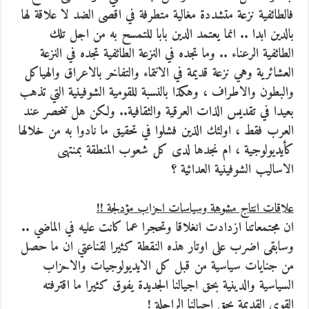
فالطائفية نزعة متشددة مغالية متطرفة في اقصى الضد لا علاقة لها
بالدين ابدا .. انما يعتمد الدين بابا للتمسح به من اجل تلك
الطائفية الرعناء .. وما تجده في النزعة الطائفية تجده في النزعة
العشائرية وهي نزعة قديمة في الانتماء والتفاخر بالاعراق والهياكل
والبطون والاطراف ، وهكذا بالنسبة للقومية الشوفينية التي تذهب
بعيدا في تقديس الذات العرقية والثقافية.. ولكن هل تنحصر عند
العرب فقط ، اولئك الذين فشلوا في تحقيق ما نادوا به من خلالها
كأيديولوجية ، ام نجدها لدى كل شعوب المنطقة بمنتهى
الاساليب الشوفينية العدائية ؟
علاقات انتاج مشوهة وسياسات احزاب مؤدلجة !!
ان مجتمعاتنا ازدادت انغلاقا وتحجرا عما كانت عليه في الماضي ..
وسابقى اضرب على اوتار هذه النقطة كثيرا لقناعتي ان ما حصل
من جنايات سياسية من قبل كل الايديولوجيات والاحزاب
السياسية والدينية بحق اجيالنا الجديدة يفوق كثيرا ما اقترفته
القوى القديمة بحق اجيالنا الراحلة !