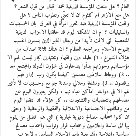
العالم ؟ هل منعت المؤسسة الدينية محمد اقبال من قول الشعر ؟
هل منع الازهر ام كلثوم ان لا تغنّي وتطرب الناس ؟ هل
وقفت المؤسسة الدينية ضد تحرر المرأة في العراق ابان الخمسينيات
والستينيات ؟ ام ان المشكلة اليوم قد خلقتها الاحزاب الدينية
المتعصبة التي لاقت تأييدا من رجال التابو الذين يسمون انفسهم
بشيوخ الاسلام ومراجعه العظام ؟ ان هناك ثلاثة اصناف من
هؤلاء الشيوخ : 1) علماء دين وفقهاء ومجتهدين كبار ليست لهم الا
مؤسساتهم وحوزتهم بدأوا يتدخلون في شؤون الدولة والمجتمع معا
.. 2) ووعاظ سلاطين معممين كيفما يكون رب الدار فهم
يرقصون .. 3) ومشايخ وملالي وسدنة جوامع وحسينيات لا تأثير
لهم الا في دواخل اماكن عباداتهم ، ولكن يعبرون اليوم عن
مصالحهم بالتعصبات والتشنجات .. كل هؤلاء قد انتقلوا اليوم
من وظائفهم الاجتماعية والاخلاقية والفقهية والوعظية ( وحتى
ان كانوا اصحاب مصالح دنيوية تجارية ) التي هم افضل من يقوم
بها الى ساسة واعلاميين واصحاب قرار ونواب واصحاب مصالح
سياسية واعلامية وتشريعية باسم الاسلام السياسي والاحزاب