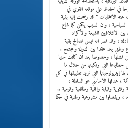
البرلمانية ، باستخدامه الورقة الدينية
حا في الحفاظ على موقعه القوي في
 عنه الانتخابات ” قد رضخت إليه بقية
لسياسية ، وان السبب يكمن كما شاع
 الائتلافيين الشيعة والأكراد
عادلة ، وقد فسر انه ليس لصالح بقية
وطني يعد عقدا بين الدولة والمجتمع .
م من فشلها ، وخصوصا بعد أن كانت سببا
ى خطاياها التي ارتكبتها من خلال ما
خابات القادمة في يناير 2010 .. علما بأن لها إيديولوجيتها التي تريد تطبيقها في كل
اكمة ، هدفها الاساسي هو السلطة ،
فئوية وقبلية واثنية وطائفية وقومية ..
ماما ، ويفصلوا بين مشروعية وطنية في حكم