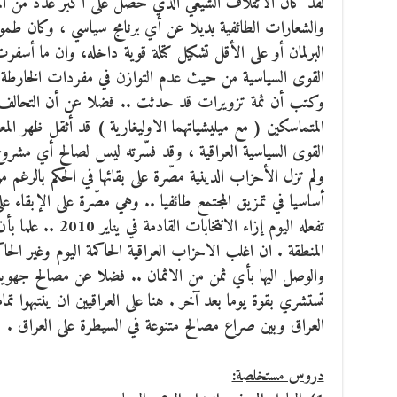
لقد كان الائتلاف الشيعي الذي حصل على أكبر عدد من المقاعد 
والشعارات الطائفية بديلا عن أي برنامج سياسي ، وكان طمو
البرلمان أو على الأقل تشكيل كتلة قوية داخله، وان ما أسفرت
القوى السياسية من حيث عدم التوازن في مفردات الخارطة ا
وكتب أن ثمة تزويرات قد حدثت .. فضلا عن أن التحالف بين
المتماسكين ( مع ميليشياتهما الاوليغارية ) قد أثقل ظهر الم
القوى السياسية العراقية ، وقد فسّرته ليس لصالح أي مشروع 
ولم تزل الأحزاب الدينية مصّرة على بقائها في الحكم بالرغ
أساسيا في تمزيق المجتمع طائفيا .. وهي مصّرة على الإبقاء عل
تفعله اليوم إزاء الانت
المنطقة . ان اغلب الاحزاب العراقية الحاكمة اليوم وغير الح
والوصل اليها بأي ثمن من الاثمان .. فضلا عن مصالح جهوية و
تستشري بقوة يوما بعد آخر . هنا على العراقيين ان ينتبهوا ت
العراق وبين صراع مصالح متنوعة في السيطرة على العراق .
دروس مستخلصة: