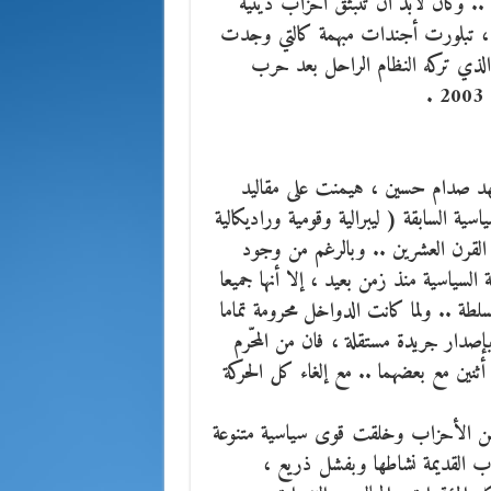
ة .. وكان لابد أن تنبثق أحزاب دينية
ا ، تبلورت أجندات مبهمة كالتي وجدت
ل الذي تركه النظام الراحل بعد حرب
.
عهد صدام حسين ، هيمنت على مقاليد
 السياسية السابقة ( ليبرالية وقومية وراديكالية
القرن العشرين .. وبالرغم من وجود
السياسية منذ زمن بعيد ، إلا أنها جميعا
لسلطة .. ولما كانت الدواخل محرومة تماما
صدار جريدة مستقلة ، فان من المحّرم
ثنين مع بعضهما .. مع إلغاء كل الحركة
ة من الأحزاب وخلقت قوى سياسية متنوعة
اب القديمة نشاطها وبفشل ذريع ،