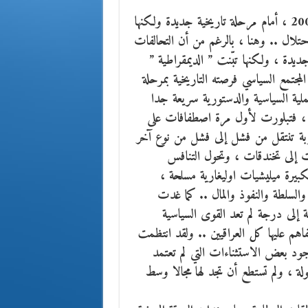
لقد وجد العراقيون أنفسهم بعد سقوط النظام السابق عام 2003 ، أمام مرحلة تاريخية جديدة ولكنها
حتلال .. وهنا ، بالرغم من أن التحالفات
يدة ، ولكنها تبّنت ” الديمقراطية ”
جتمع السياسي فرصته التاريخية بمرحلة
عملية السياسية والدستورية سريعة جدا
 ، فتبلورت لأول مرة اصطفافات على
جربة تنتقل من فشل إلى فشل من نوع آخر
 إلى تخندقات ، وتحول التنافس
يرة ميليشيات اوليغارية مسلحة ،
لسلطة والنفوذ والمال .. كما غدت
ة إلى درجة لم تعد القوى السياسية
فاهم عليها كل العراقيين .. ولقد انتظمت
جود بعض الاستثناءات التي لم تعتمد
قبولة ، ولم تستطع أن تجد لها مجالا وسط