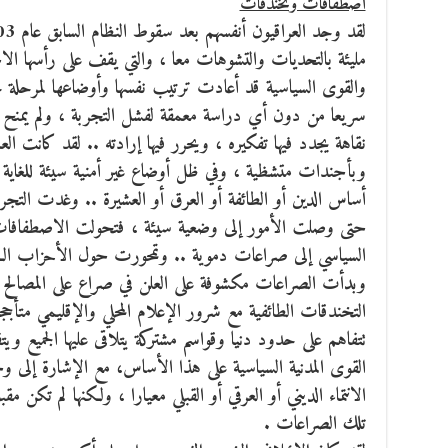
اصطفافات وتخندقات
مليئة بالتحديات والتشوهات معا ، والتي يقف على رأسها الا
والقوى السياسية قد أعادت ترتيب نفسها وأوضاعها لمرحلة جد
سريعا من دون أي دراسة معمقة لفشل التجربة ، ولم يمنح الم
نقاهة يجدد فيها تفكيره ، ويحرر فيها إرادته .. لقد كانت ال
وبأجندات متشظية ، وفي ظل أوضاع غير أمنية سيئة للغاية
أساس الدين أو الطائفة أو العرق أو العشيرة .. وغدت الت
حتى وصلت الأمور إلى وضعية سيئة ، فتحولت الاصطفافات
السياسي إلى صراعات دموية .. وتمحورت حول الأحزاب الكب
وبدأت الصراعات مكشوفة على العلن في صراع على المصالح وا
التخندقات الطائفية مع شرور الإعلام المحلي والإقليمي متأجج
تتفاهم على حدود دنيا وقواسم مشتركة يتلاقى عليها الجميع ويت
القوى المدنية السياسية على هذا الأساس، مع الإشارة إلى و
الانتماء الديني أو العرقي أو القبلي معيارا ، ولكنها لم تكن م
تلك الصراعات .