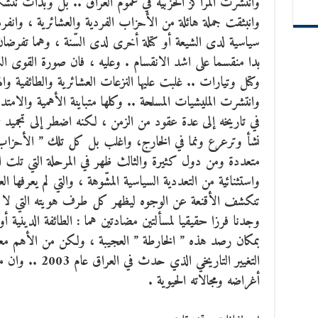
وانتشرت المراكز الحزبية في عموم العراق .. بل وبدأت تتشك
وانبثقت جملة هائلة من الأحزاب الفردية والعشائرية ، وانفر
سياسية لدى الشيعة أو كتلة أخرى لدى السّنة ، وهما تفرضان
بدا منقسما على اشد الانقسام . وعليه ، فان صورة القوى ا
وكتل وتيارات .. غلبت عليها النزعات العشائرية والطائفية والهي
وانتشرت المليشيات المسلحة .. وكلها متباينة الأهمية والام
في تاريخه إلى عدة عقود من الزمن ، لكنه اضطر إلى تجميد عم
نشأ وترعرع ونما في الخارج، واغلب بل كل تلك ” الأحزا
متعددة ومن دول كثيرة والثالث ظهر في المرحلة التي تلت ا
واستثنائية من التعددية السياسية المشّوهة ، والتي لم يعرفها
تنكشف الأقنعة عن الوجوه ليظهر كل طرف هويته التي لا تج
وجدنا فرزا حقيقيا لمسألتين مضادتين هما : الطائفة الدينية أولا
بمكان رصد هذه ” الخارطة ” العجيبة ، ولكن من الأهم معرف
التغيير التاريخي ا
أغراضه ومجالاته الحيوية .