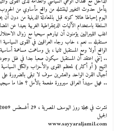
الداخل مع فقدان الوعي السياسي وانعدامه لدى القوى والتيار
يتأمل حدوث التغيير لينتشله من واقع مأساوي من الحروب 
اليوم إحباطا هائلا كونه قبل بالمعادلة الدينية من دون أن ي
السلطة باستخدام الآليات الديمقراطية الغربية بعيدا عن المضامي
اغلب الليبراليين يؤمنون أن تيارهم سيحيا مع زوال الاحتلال
مستقبله .. نعم ، خاب رجاء العراقيين في القوى السياسية ا
الواقع أولا ومع المستقبل ثانيا ، بل وساهمت مساهمة أساسية 
.. إنني اعتقد أن المستقبل سيكون صعبا جدا في ظل وجود الخ
النهج ( أو أكثر ) لمعظم القوى والأحزاب والكتل السياسية
أجيال القرن الواحد والعشرين سوف لا تبقى بالضرورة على ا
.. فهل سيبدأ العراق سيرورة مفعمة بالأمل ؟ هذا ما سيجي
الجميل
www.sayyaraljamil.com