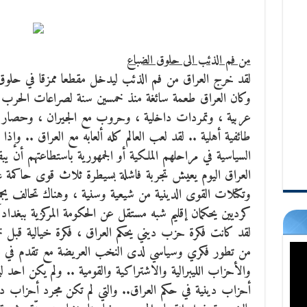
من فم الذئب الى حلوق الضباع
لقد خرج العراق من فم الذئب ليدخل مقطعا ممزقا في حلوق 
وكان العراق طعمة سائغة منذ خمسين سنة لصراعات الحرب ال
عربية ، وتمردات داخلية ، وحروب مع الجيران ، وحصار 
طائفية أهلية ..
لقد لعب العالم كله ألعابه مع العراق .. وإذا
السياسية في مراحلهم الملكية أو الجمهورية باستطاعتهم أن يب
العراق اليوم يعيش تجربة فاشلة بسيطرة ثلاث قوى حاكمة عل
وتكتلات القوى الدينية من شيعية وسنية ، وهناك تحالف يج
كرديين يحكمان إقليم شبه مستقل عن الحكومة المركزية ببغداد 
لقد كانت فكرة حزب ديني يحكم العراق ، فكرة خيالية قبل خمس
من تطور فكري وسياسي لدى النخب العريضة مع تقدم في مؤ
والأحزاب الليبرالية والاشتراكية والقومية .. ولم يكن احد
أحزاب دينية في حكم العراق.. والتي لم تكن مجرد أحزاب دين