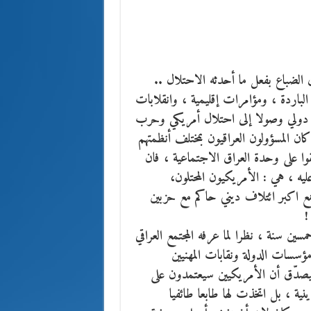
الضباع بفعل ما أحدثه الاحتلال ..
باردة ، ومؤامرات إقليمية ، وانقلابات
دولي وصولا إلى احتلال أمريكي وحرب
 كان المسؤولون العراقيون بمختلف أنظمتهم
قوا على وحدة العراق الاجتماعية ، فان
يه ، هي : الأمريكيون المحتلون،
مع اكبر ائتلاف ديني حاكم مع حزبين
!
ين سنة ، نظرا لما عرفه المجتمع العراقي
سسات الدولة ونقابات المهنيين
 ليصدّق أن الأمريكيين سيعتمدون على
ية ، بل اتخذت لها طابعا طائفيا