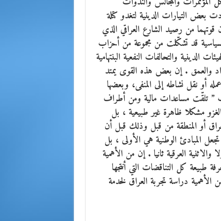
ل المؤتمرات والمجالس والندوات
دت بعض التيارات الدينية لتغدو كتلة
 قوتهما من رصيد الشارع العراقي الذي
لسياسية قد تشكّلت من مجموعة من أحزاب
ئات الدينية والتحالفات النفعية البنتهامية
تداد والعمق . إن بعض هذه القوى يمتد
له أو نقل نشاطه إلى المنفى، وبعضها
ب ” تلقّت مساعدات مالية ومن أطراف
لغزو مشكلا ظاهرة غير طبيعية ، بل
 العراق أو المنطقة من قبل وذلك قبل أن
عل المبادئ الوطنية هي الأولى ، بل
 والاثنية العرقية ثانيا . إن من الأهمية
ة طبيعة كل التناقضات التي أنتجها
لذي حدث في العراق عام 2003 .. وان من الأهمية دراسة تجربة العراق لخدمة