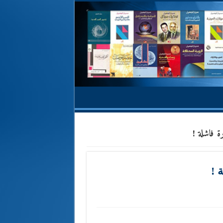
 فاشلة !
 !