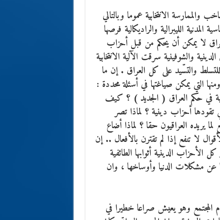
خب والممارسة الانتخابية عموما وبالتالي
 المدنية الليبرالية والراديكالية فرصها
لعراق لا يمكن أن يحكم من قبل أحزاب
دينية والشوفينية سرقت الآلية الانتخابية
سلط والتسّيد على كل العراق . إن ما
منها التي يمكن صياغتها في أسئلة محددة :
قية في حكم العراق ( الجديد ) ؟ كيف
ي تقودها أحزاب دينية ؟ لماذا تصر
لما يريده العراقيون حقا ؟ لماذا أضاع
أقوال لا تنفع إذا لم تقترن بالأفعال .. إن
ل الأحزاب الدينية أثوابها الطائفية
ها عن مشكلات الدنيا وأوساخها ، وان
مام المجتمع وهو يعيش صراعا خطيرا في