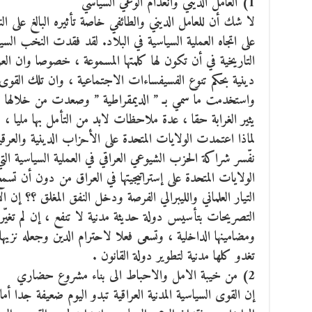
1) العامل الديني وانعدام الوعي السياسي
لا شك أن للعامل الديني والطائفي خاصة تأثيره البالغ على النا
على اتجاه العملية السياسية في البلاد. لقد فقدت النخب السياسية
التاريخية في أن تكون لها كلمتها المسموعة ، خصوصا وان ا
دينية بحكم تنوع الفسيفساءات الاجتماعية ، وان تلك القوى ال
واستخدمت ما سمي بـ ” الديمقراطية ” وصعدت من خلالها للت
يثير الغرابة حقا ، عدة ملاحظات لابد من التأمل بها مليا ، و
لماذا اعتمدت الولايات المتحدة على الأحزاب الدينية والعر
نفّسر شراكة الحزب الشيوعي العراقي في العملية السياسية الت
الولايات المتحدة على إستراتيجيتها في العراق من دون أن تسمع 
التيار العلماني والليبرالي الفرصة ودخل النفق المغلق ؟؟ إن ال
التصريحات بتأسيس دولة حديثة مدنية لا تنفع ، إن لم تغيّر ك
ومضامينها الداخلية ، وتسعى فعلا لاحترام الدين وجعله نزي
تغدو كلها مدنية لتطوير دولة القانون .
2) من خيبة الامل والاحباط الى بناء مشروع حضاري
إن القوى السياسية المدنية العراقية تبدو اليوم ضعيفة جدا أ