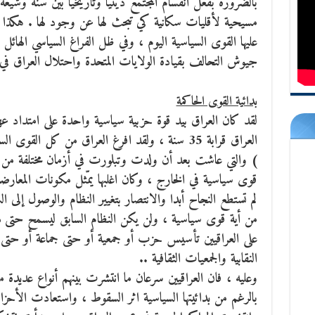
بالضرورة بفعل انقسام المجتمع دينيا وتاريخيا بين سنّة وشيع
مسيحية لأقليات سكانية كي تبحث لها عن وجود لها . هكذ
عليها القوى السياسية اليوم ، وفي ظل الفراغ السياسي الهائ
جيوش التحالف بقيادة الولايات المتحدة واحتلال العراق في 2003 
بدائية القوى الحاكمة
لقد كان العراق بيد قوة حزبية سياسية واحدة على امتداد 
العراق قرابة 35 سنة ، ولقد افرغ العراق من كل القوى
) والتي عاشت بعد أن ولدت وتبلورت في أزمان مختلفة من 
قوى سياسية في الخارج ، وكان اغلبها يمّثل مكونات المعارضة 
لم تستطع النجاح أبدا والانتصار بتغيير النظام والوصول إلى ا
من أية قوى سياسية ، ولن يكن النظام السابق ليسمح حتى بإ
على العراقيين تأسيس حزب أو جمعية أو حتى جماعة أو حتى أ
النقابية والجمعيات الثقافية ..
وعليه ، فان العراقيين سرعان ما انتشرت بينهم أنواع عديد
بالرغم من بدائيتها السياسية اثر السقوط ، واستعادت الأحز