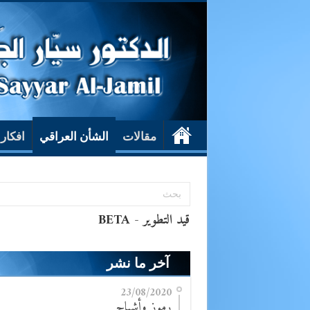
مقالات
الشأن العراقي
افكار
آخر ما نشر
23/08/2020
رموز وأشباح