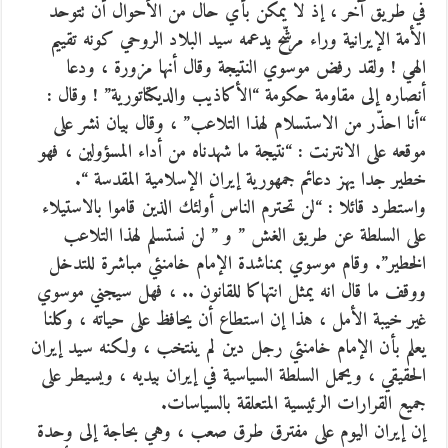
في طريق آخر ، إذ لا يمكن بأي حال من الأحوال أن تتوحد
الأمة الإيرانية وراء مرشّح يدعمه سيد البلاد الروحي كونه تقييم
الهي ! ولقد رفض موسوي النتيجة وقال أنها مزورة ، ودعا
أنصاره إلى مقاومة حكومة “الأكاذيب والديكتاتورية” ! وقال :
“أنا احذّر من الاستسلام لهذا التلاعب” ، وقال بيان نشر على
موقعه على الانترنت : “نتيجة ما شهدناه من أداء المسؤولين ، فهو
خطير جدا يهز دعائم جمهورية إيران الإسلامية المقدسة “.
واستطرد قائلا : “لن تحترم الناس أولئك الذين قاموا بالاستيلاء
على السلطة عن طريق الغش ” و ” لن نستسلم لهذا التلاعب
الخطير”. وقام موسوي بمناشدة الإمام خامنئي مباشرة للتدخل
ووقف ما قال انه يمثل انتهاكا للقانون .. ، فهل سيجني موسوي
غير خيبة الأمل ، هذا إن استطاع أن يحافظ على حياته ، وكلنا
يعلم بأن الإمام خامنئي رجل دين لم ينتخب ، ولكنه سيد إيران
الحقيقي ، ويحمل السلطة السياسية في إيران بيديه ، ويسيطر على
جميع القرارات الرئيسية المتعلقة بالسياسات.
إن إيران اليوم على مفترق طرق صعب ، وهي بحاجة إلى وحدة