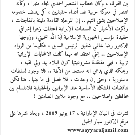
بين الفرقاء ، وكان خطاب المنتصر احمدي نجاد مثيرا ، وكأنه
انتصر في معركة حربية ضد أعداء حقيقيين ، كي يصف خصومه
الإصلاحيين بشتى التهم .. إن المرحلة القادمة مليئة بالمفاجئات ،
وذكرت الأخبار أن السلطات الإيرانية اعتقلت زهرا إشراقي
حفيدة مؤسس الجمهورية الإسلامية آية الله الخميني، وزوجها
الدكتور رضا خاتمي شقيق الرئيس السابق ، فكليهما من الرواد
الإصلاحيين .. إنني اعتقد انه مهما كانت الانتخابات الإيرانية
نزيهة ، فهي مفتقدة مشروعيتها كون البلاد بيد ولي فقيه ،
وبحكمه الذي يدعي انه مستمد من الآلهة .. فلا وجود لسلطات
دستورية ، وحتى إن وجدت ، فلا فصل في ما بينها . هنا تكمن
تناقضات المشكلة الأساسية عند الإيرانيين والحقيقية للانقسام بين
محافظين وإصلاحيين .. مع وجود ملايين الصامتين !
نشرت في البيان الإماراتية ، 17 يونيو 2009 ، ويعاد نشرها على
موقع الدكتور سيار الجميل
www.sayyaraljamil.com