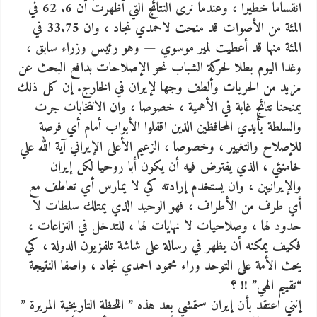
انقساما خطيرا ، وعندما نرى النتائج التي أظهرت أن 6. 62 في
المئة من الأصوات قد منحت لاحمدي نجاد ، وان 33.75 في
المئة منها قد أعطيت لمير موسوي — وهو رئيس وزراء سابق ،
وغدا اليوم بطلا لحركة الشباب نحو الإصلاحات بدافع البحث عن
مزيد من الحريات وألطف وجها لإيران في الخارج. إن كل ذلك
يمنحنا نتائج غاية في الأهمية ، خصوصا ، وان الانتخابات جرت
والسلطة بأيدي المحافظين الذين اقفلوا الأبواب أمام أي فرصة
للإصلاح والتغيير ، وخصوصا ، الزعيم الأعلى الإيراني آية الله علي
خامنئي ، الذي يفترض فيه أن يكون أبا روحيا لكل إيران
والإيرانيين ، وان يستخدم إرادته كي لا يمارس أي تعاطف مع
أي طرف من الأطراف ، فهو الوحيد الذي يمتلك سلطات لا
حدود لها ، وصلاحيات لا نهايات لها ، للتدخل في النزاعات ،
فكيف يمكنه أن يظهر في رسالة على شاشة تلفزيون الدولة ، كي
يحث الأمة على التوحد وراء محمود احمدي نجاد ، واصفا النتيجة
“تقييم الهي” !! ؟
إنني اعتقد بأن إيران ستمشي بعد هذه ” اللحظة التاريخية المريرة ”