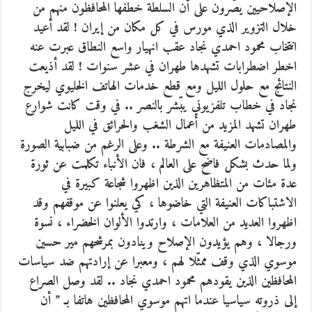
الإصلاحيين يصّرون على أن السلطة خطفها المحافظون منهم من
خلال التزوير الذي مورس في كل مكان من إيران ! لقد أعيد
انتخاب محمود احمدي نجاد عقب انهيار واسع النطاق عبرت عنه
اخطر اضطرابات تشهدها طهران في عشر سنوات ! لقد أذيعت
النتائج مع حلول الليل ومع قطع خدمات الهاتف الخليوي ليخرج
نجاد في خطاب تلفزيوني يبّشر بالنصر .. في وقت كانت شوارع
طهران تشهد المزيد من أعمال الشغب والحرائق في الليل
والمصادمات العنيفة مع الشرطة .. وعلى الرغم من ضبابية الصورة
ولما حدث بشكل فاضح على العالم ، فان الأنباء تكلمت عن ثورة
عدة مئات من المتظاهرين الذين اظهروا شجاعة كبيرة في
الاشتباكات العنيفة التي خاضوها ، كي يعلنوا عن موقفهم وقد
اظهروا العديد من العلامات ، وارتدوا الألوان الخضراء ، نسوة
ورجالا ، وهم يؤيدون الإصلاح وينادون بمرشحهم مير حسين
موسوي الذي وقف ممثّلا لهم ، ومعبرا عن إرادتهم ضد سياسات
المحافظين الذين يقودهم محمود احمدي نجاد .. لقد وصل الصراع
إلى ذروته سياسيا عندما اتهم موسوي المحافظين هاتفا بـ ” أن