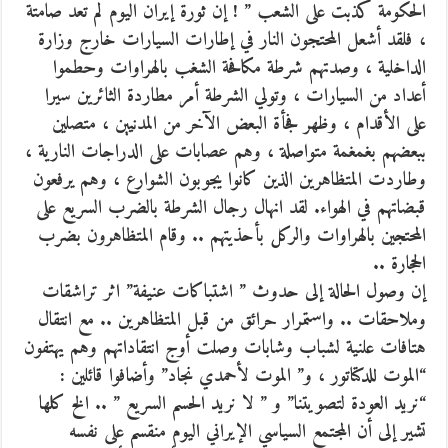
الحكومة كذبت على الشعب ” ! إن ثورة إيران اليوم لم تعد صامتة
، فلقد أشعل المحتجون النار في إطارات السيارات خارج وزارة
الداخلية ، وصدتهم شرطة مكافحة الشغب بالهراوات وحطموا
أعداد من السيارات ، وتولي الشرطة أمر مطاردة الثائرين سيرا
على الأقدام ، وظهر فجأة البعض الآخر من المدنيين ، متصلين
ببعضهم بغمغمة متواصلة ، وهم عصابات على الدراجات النارية ،
وطاردت المتظاهرين الذين كانوا يجوبون الشوارع ، وهم يرفعون
قبضاتهم في الهواء. لقد انهال رجال الشرطة بالضرب السريع على
المحتجين بالهراوات والركل بأحذيتهم .. وقام المتظاهرون بضرب
الحجارة ..
إن وصول الحالة إلى حدوث ” اشتباكات عنيفة” اثر تراشقات
وملاحقات .. واستمرار حرائق من قبل المتظاهرين .. مع انتقال
هتافات علنية لشباب وشابات وصلت أوج انتقاداتهم وهم يهتفون
“الموت للدكتاتور ، و” الموت لأحمدي نجاد” وأضافوا قائلين :
“نريد العودة لتصويتنا” و ” لا نريد الحسم السريع ” .. الخ كلها
تشير إلى أن المجتمع السياسي الإيراني اليوم منقسم على نفسه