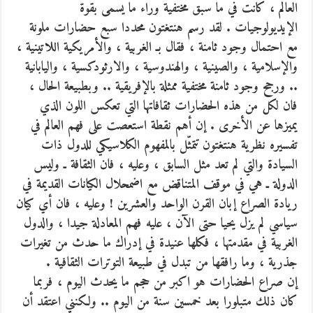
العالم ، كانت في ما سبق مختفية وراء ما يسمى بقوة
الإيديولوجيات . لقد رسم هنتغتون محددا سبع حضارات ملونة
مع احتمال وجود ثامنة ، فقال بـ الغربية ، والأمريكية اللاتينية ،
والإسلامية ، والصينية ، والهندوسية ، والارثودكسية ، واليابانية
.. ورجح وجود ثامنة مختفية ممثلة بالإفريقية .. وبطبيعة الحال ،
فان لكل من هذه الحضارات ثقافاتها التي تعكس اللون الذي
يميزها عن الأخرى . إن أهم نقطة استعصت على فهم العالم في
تفسيره نظرية هنتغتون تتمثّل بالمفهوم الكلاسيكي للدول ذات
السيادة والتي لم تعد مثل السابق ، وعليه ، فان الثقافة ـ وليس
الدولة ـ هي في موقف المتناقض مع اضمحلال الكيانات القديمة في
ريادة الصراع إبان القرن الواحد والعشرين ! وعليه ، فان أي كيان
سياسي لم يزل يحيا حتى الآن ، عليه فهم المعادلة جيدا ، والدول
الغربية في مقدمتها ، فكلها عنيدة في إدراك ما حدث من تغيرات
جذرية ، وما رافقها من تبدل في طبيعة التوترات الثقافية .
إن صراع الحضارات هو اكبر من حجم ما يحدث اليوم ، فربما
كان ذلك متبلورا بعد خمسين سنة من اليوم .. ولكنني اعتقد أن