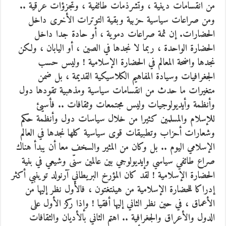
من انقسامات دينية ، وتشرذمات طائفية ، وتجزؤات عرقية ..
ومن صراعات سياسية حزبية وبقية التوترات الأخرى داخل
الحضارات. إن ثمة صراعات دموية ، أو حادة جدا داخل
الحضارة الواحدة ، ربما لا نجدها في الصين ، أو اليابان ، ولكن
نجدها واضحة المعالم في الحضارة الإسلامية ! وليس حسب
الجغرافيات وسيادة المفاهيم الكلاسيكية القديمة ، بل ضمن
متغيرات ما حدث من انقسامات سياسية ومذهبية تقودها دول
وأنظمة وأيديولوجيات وليس مجتمعات وثقافات .. فأسيئ
للإسلام والمسلمين كثيرا من خلال سياسات دول وأنظمة حكم
وشعارات أحزاب وتطبيقات قوى سياسية كلها نجدها في العالم
الإسلامي اليوم .. بل وكان من المثير والسخف معا أن يبدأ هناك
صراع طائفي سياسي وإيديولوجي بين عالمين سنّى وشيعي في بنية
الحضارة الإسلامية ! لقد كان المؤرخ البريطاني آرنولد توينبي أكثر
إدراكا للحضارة الإسلامية من هينتغتون ، فالأول نظر إليها من
الأعماق ، في حين نظر الثاني إليها أفقيا ! وإذا ركز الأول على
الدول والأعراق والجغرافية .. اهتم الثاني بالأديان والثقافات