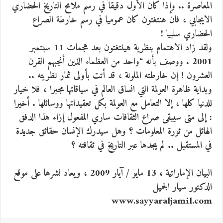
المعاصرة .. وإذا كان الأول دقيقا في رسم ملامح التاريخ الحضاري
الايجابي ، فان هنتغتون كان عموميا في رسم خارطة الصراع
الحضاري سلبيا !
ولقد زاد الاهتمام بنظرية هينتغتون بعد هجمات 11 سبتمبر
2001 . ووصف بأنه “واحد من العظماء الذين أنجبهم القرن
العشرون ! إن خارطته الملونة ، قد أتت بأولى ثمار نظريته ..
وبداية ظاهرة العولمة التي انساق العالم في سياقاتها مجبرا ، فلا خيار
للدنيا كلها ، إلا التعامل مع العولمة بكل تعقيداتها ووسائلها . أخيرا
: إلى متى سيبقى صراع الثقافات ساري المفعول إزاء هذا الدفق
الهائل من ثورة المعلومات ؟ وهل سيدرك الإنسان حقائق جديدة
في المستقبل .. لم يجدها عبر التاريخ في ثقافته ؟
البيان الإماراتية ، 13 مايو / آيار 2009 ، ويعاد نشرها على موقع
الدكتور سيار الجميل
www.sayyaraljamil.com