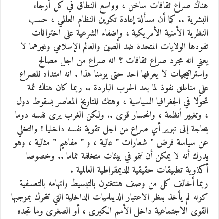
هناك صراع ثقافات ساخن ، وواسع النطاق في كل أرجاء
البشرية .. كما أن مسألة إعادة تكوين النظام العالمي ، حسب
النظرية الأمنية الأمريكية ، وإضفاء الشرعية على اختراقات
تقودها الولايات المتحدة ضد الصين والعالم الإسلامي وغيرهما لا
يعني انه مجرد صراع ثقافات ؟ انه صراع من اجل مصالح
واستراتيجيات لا يعرفها احد حتى يومنا هذا . انه امتداد للصراع
على مناطق نفوذ لما بعد الحرب الباردة .. ربما كان هناك ثمة
تحوّلا في الجغرافيا السياسية ، وهتك للتاريخ المعاصر بسقوط دول
، وتغيير أنظمة ، وانحسار قوى .. ولكن الغرب يرى نفسه دوما
بحاجة إلى تبرير أي صراع من اجل تقوية نفسه داخليا ! والتخلي
عن سياسة فرض ” شعارات ” عالية ، و ” مفاهيم ” مثالية ، وهو
يدرك أنه لا يمكن أن تنمو في بيئات متخلفة تماما .. وخصوصا
أكذوبة تطبيقات حقيقية للديمقراطية العالمية .
ربما أخالف كل من وصف هنتغتون بالتبسيط واتهامه بالتعسفية
كونه لم يأخذ بنظر الاعتبار الديناميات الداخلية التي تتحرك بموجبها
القوى الاجتماعية داخل الأمم الكبرى ، أو الصغرى وما تجده