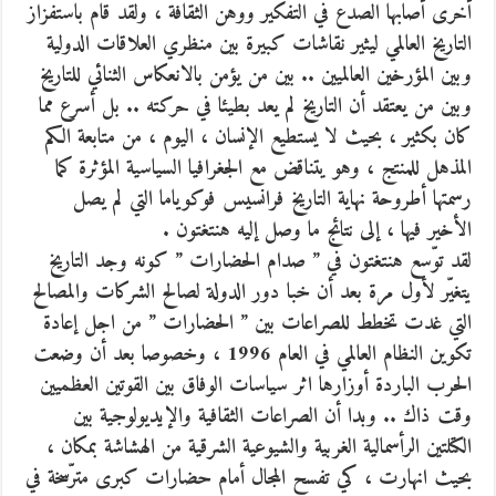
أخرى أصابها الصدع في التفكير ووهن الثقافة ،
ولقد قام باستفزاز
التاريخ العالمي ليثير نقاشات كبيرة بين منظري العلاقات الدولية
وبين المؤرخين العالميين .. بين من يؤمن بالانعكاس الثنائي للتاريخ
وبين من يعتقد أن التاريخ لم يعد بطيئا في حركته .. بل أسرع مما
كان بكثير ، بحيث لا يستطيع الإنسان ، اليوم ، من متابعة الكم
المذهل للمنتج ، وهو يتناقض مع الجغرافيا السياسية المؤثرة كما
رسمتها أطروحة نهاية التاريخ فرانسيس فوكوياما التي لم يصل
الأخير فيها ، إلى نتائج ما وصل إليه هنتغتون .
لقد توّسع هنتغتون في ” صدام الحضارات ” كونه وجد التاريخ
يتغيّر لأول مرة بعد أن خبا دور الدولة لصالح الشركات والمصالح
التي غدت تخطط للصراعات بين ” الحضارات ” من اجل إعادة
تكوين النظام العالمي في العام 1996 ، وخصوصا بعد أن وضعت
الحرب الباردة أوزارها اثر سياسات الوفاق بين القوتين العظميين
وقت ذاك .. وبدا أن الصراعات الثقافية والإيديولوجية بين
الكتلتين الرأسمالية الغربية والشيوعية الشرقية من الهشاشة بمكان ،
بحيث انهارت ، كي تفسح المجال أمام حضارات كبرى مترّسخة في