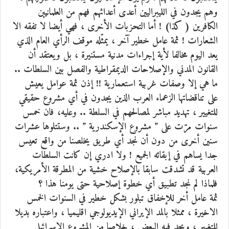
وهم يجدون في الليبراليين أعدى أعدائهم فهم من العلمانيين
الكافرين ( كذا) ! أما التحزبات الأخرى ، فهي أيضا لا تفقه الا
الشعارات ! ثمة عامل خطير آخر ، يمثّله موقف الرأي العام الذي
يعد اليوم مخالفا لأية إجراءات مدنية مستنيرة ، بل ويعتقد أن
القانون المدني والإصلاحات الديمقراطية والفصل بين السلطات ..
ما هي إلا وصفات غربية استعمارية !! إذن ثمة عوامل يعيش
على تناقضاتها الزعماء العرب الذين يجدون في أي مشروع حقيقي
للتغيير ، تهديد مباشر لمصالحهم في السلطة .. وعليه، فان خمس
سنوات مرّت على ” مشروع الإسكندرية ” .. وستتلوها عشرات
سنين أخرى من دون أن نجد أي طريق يخلصنا من واقع تعيس
جدا يساهم في إبقائه الجميع ! ولا ادري إن كانت السلطات
العربية قد تشدقت سابقا بالإصلاح خشية من المطرقة الأمريكية،
فلماذا لم نجد تطبيق أي خطوة إصلاحية حتى يومنا هذا ؟
ثمة عامل أخر للإخفاق تبلور بشكل خطير في السنوات الخمس
الاخيرة ، ممثلا بالمد الإيراني الإيديولوجي اقليميا ، واعتباره بديلا
للتغيير ، ويجد فيه البعض ، خلاصا من المشروع الإسرائيلي