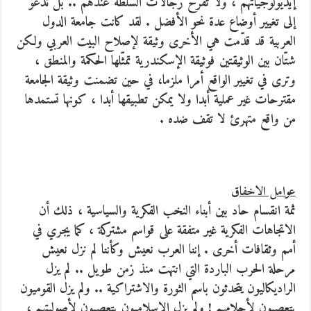
إيديولوجياتهم ، ولا تفرح رجالات السلطة عندهم .. بل تدعو
إلى تغيير أوضاع عدة نحو الأفضل . لقد كانت جامعة الدول
العربية قد قدّمت هي الأخرى وثيقة لإصلاح البيت العربي ولكن
شتّان بين الوثيقتين فوثيقة الإسكندرية تمثّلها الحكمة والمنطق ،
وترى في تغيير الواقع أمرا ملزما، في حين تضمنت وثيقة الجامعة
مقترحات غير عملية أبدا ولا يمكن تطبيقها أبدا ، كونها تستمدها
من واقع متهرئ لا تقف ضده .
عوامل الاخفاق
ثمة انقسام حاد بين أبناء النخب الفكرية والسياسية ، ذلك أن
الاتجاهات الفكرية غير متفقة على قواسم مشتركة ، كما يجري في
أمم وثقافات أخرى . إننا العرب نعيش وكأننا لم نزل نعيش
مرحلة الحرب الباردة التي انتهت منذ زمن طويل .. لم يزل
الراديكاليون يتحدثون باسم الثورة والاشتراكية .. ولم يزل القوميون
يتعصبون لأحلامهم ! ولم يزل الإسلاميون يتعصبون لأصوليتهم ،