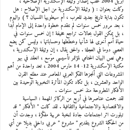
ابريل 2004 عقب إصدار وثيقة الإسكندرية الإصلاحية ،
وكانت بعنوان : ( وثيقة الإسكندرية من اجل الإصلاح : هل
تكون بداية تاريخ جديد للعرب ، أم سيطويها النسيان ؟ ) واليوم
، بعد مرور خمس سنوات لم نتقدم خطوة واحدة إلى الإمام أبدا
،
بل يمكن القول بحالات تراجع مخيفة ! إن خمس سنوات في
حياة أمم أخرى لها شأنها وخططها وحساباتها ، وليس كمن يضع
العصي دوما في العجلة . والحق يقال ، إن وثيقة الإسكندرية ،
وهي نص البيان الختامي لمؤتمر تأسيسي موّسع ، انعقد في بهو
مكتبة الإسكندرية 12- 14 مارس 2004 ، تعد واحدة من أهم
المشروعات التي أنجزها الفكر العربي المعاصر عند مطلع القرن
الواحد والعشرين ، بل تكاد تكون المأثرة النخبوية الوحيدة بين
الأفكار المطروحة منذ خمس سنوات .
لقد جمعت عناصرها في أربع من الركائز المهمة : السياسية
والاقتصادية والاجتماعية والثقافية . لقد كانت ” الأفكار ” قد
تبلورت اثر اجتماعات جادة لنخبة عربية مفكّرة ، وجدت أن
من الحكمة الشروع بتقديم ” مشروع ” عربي داخلي بديلا عن أي