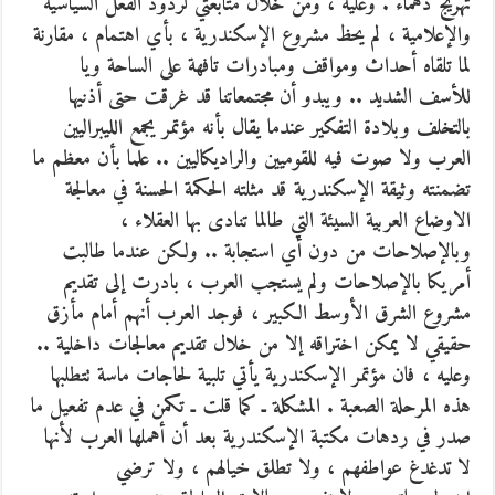
تهريج دهماء . وعليه ، ومن خلال متابعتي لردود الفعل السياسية
والإعلامية ، لم يحظ مشروع الإسكندرية ، بأي اهتمام ، مقارنة
لما تلقاه أحداث ومواقف ومبادرات تافهة على الساحة ويا
للأسف الشديد .. ويبدو أن مجتمعاتنا قد غرقت حتى أذنيها
بالتخلف وبلادة التفكير عندما يقال بأنه مؤتمر يجمع الليبراليين
العرب ولا صوت فيه للقوميين والراديكاليين .. علما بأن معظم ما
تضمنته وثيقة الإسكندرية قد مثلته الحكمة الحسنة في معالجة
الاوضاع العربية السيئة التي طالما تنادى بها العقلاء ،
وبالإصلاحات من دون أي استجابة .. ولكن عندما طالبت
أمريكا بالإصلاحات ولم يستجب العرب ، بادرت إلى تقديم
مشروع الشرق الأوسط الكبير ، فوجد العرب أنهم أمام مأزق
حقيقي لا يمكن اختراقه إلا من خلال تقديم معالجات داخلية ..
وعليه ، فان مؤتمر الإسكندرية يأتي تلبية لحاجات ماسة تتطلبها
هذه المرحلة الصعبة . المشكلة ـ كما قلت ـ تكمن في عدم تفعيل ما
صدر في ردهات مكتبة الإسكندرية بعد أن أهملها العرب لأنها
لا تدغدغ عواطفهم ، ولا تطلق خيالهم ، ولا ترضي