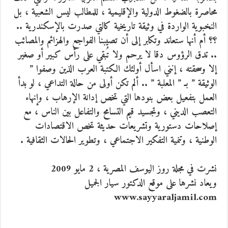
محاصرة بالضغوط الدولية والإقليمية ، للمطالب ليس الشعبية ، بل
النخبوية الواردة في وثيقة تاريخية كالتي صدرت بالإسكندرية ..
؟؟ أم أنها ستعاند وتكابر إلى أن تصيبنا الفواجع والهزائم والمصائب
.. تدق الرؤوس دقا لا يرحم ولا تُبقي على رأس كبير أو صغير
إلا وسحقته ، إنني اسأل أولئك الكتبة العرب الذين وصفوا ”
الوثيقة ” بـ ” المعلبة ” .. ألم تكن أولى من حالة التداعي ، لو بدأ
العمل بتفعيل بعض بنودها التي تخص إدانة الإرهاب ، وإنهاء
التعصب الديني ، وتجسيد قيم التسامح والتفاعل بين الناس ، مع
إصلاحات دستورية وتشريعات حديثة تخص الاقتصادات
الوطنية ، وتنمية التفكير الاجتماعي ، وتطوير الحالات الثقافية .
نشرت في مجلة روز اليوسف المصرية ، 2 مايو 2009
ويعاد نشرها على موقع الدكتور سيار الجميل
www.sayyaraljamil.com