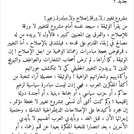
جديد ؟
مشروع تغيير : لا ورقة إصلاح ولا مبادرة زعيم !
من يقرأ الوثيقة ، سيجد نفسه أمام مشروع للتغيير لا ورقة
للإصلاح ، والفرق بين المعنيين كبير ، فالأول لا يريده من له
مصالح في إبقاء القديم على قدمه ، فيتشدق بالإصلاح ، أما التغيير
، فمرفوض بحجة مبادرات زعمائنا الوهمية من اجل الإصلاح ! إن
الوثيقة ـ كما أراها ـ لم ترض أصحاب الشعارات والعواطف والتهريج
الذين لا يريدون التغيير الحقيقي كي لا تنكشف عوراتهم
وأكاذيبهم وشعاراتهم الواهية ! والوثيقة : حصيلة آراء لنخبة من
أكفأ المفكرين العرب ، فهي إذن ليست مبادرة سياسية لزعيم
حاكم ، أو حزب سياسي ، أو جماعة دينية ، أو أجندة دولة
إقليمية ! وكم كنت أتمنى أن تسمّى بمشروع تغيير لا بخطة مؤتمر .
إن مجرد تأكيدها على الإصلاحات الديمقراطية الشاملة ، وحتمية
إجرائها الآن ، قبل الغد ، وبأيدي العرب أنفسهم لا بأيدي
الآخرين ، يعد انتصارا للنخبة المفكرة بعيدا عن قمم زعماء ، أو