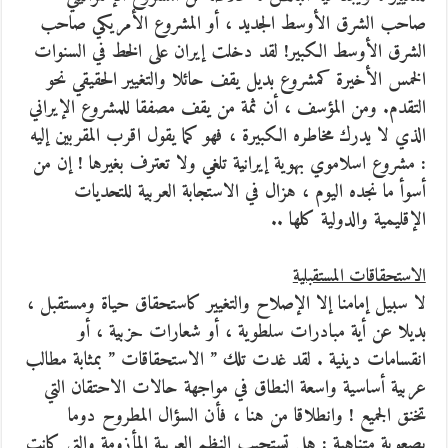
صاحب الشرق الأوسط الجديد ، أو المشروع الأمريكي صاحب
الشرق الأوسط الكبير! لقد دخلت إيران على الخط في السنوات
الخمس الأخيرة كمشروع بديل يقف حائلا والتغيير الحقيقي نحو
التقدم. ومن المؤسف ، أن ثمة من يقف مصفقا للمشروع الإيراني
الذي لا يدرك مخاطره الكبيرة ، فهو كما يقول اقرب المقربين إليه
: مشروع اسلاموي بهوية إيرانية تلغي ولا تعترف بغيرها ! إن من
أسوأ ما نجده اليوم ، هزال في الاستجابة العربية للتحديات
الإقليمية والدولية كلها ..
الاستحقاقات المستقبلية
لا سبيل إمامنا إلا الإصلاح والتغيير كاستحقاق حياة ومستقبل ،
بديلا عن أية مبادرات سلطوية ، أو شعارات حزبية ، أو
انقسامات دينية . لقد غدت تلك ” الاستحقاقات ” بمثابة مطالب
عربية أساسية واسعة النطاق في مواجهة حالات الاحتقان التي
تخنق الجميع ! وانطلاقا من هنا ، فأن السؤال المطروح دوما
بصعوبة متناهية : هل تستجيب النظم العربية المأزومة والتي كانت