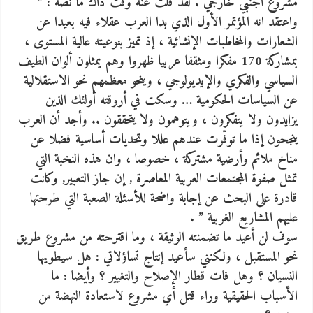
مشروع أجنبي خارجي . لقد قلت عنه وقت ذاك ما نصّه : ”
واعتقد انه المؤتمر الأول الذي بدا العرب عقلاء فيه بعيدا عن
الشعارات والمخاطبات الإنشائية ، إذ تميز بنوعيته عالية المستوى ،
بمشاركة 170 مفكرا ومثقفا عربيا ظهروا وهم يمثلون ألوان الطيف
السياسي والفكري والإيديولوجي ، وينحو معظمهم نحو الاستقلالية
عن السياسات الحكومية … وسكت في أروقته أولئك الذين
يزايدون ولا يتفكرون ، ويتوهمون ولا يتحققون .. وأجد أن العرب
ينجحون إذا ما توفّرت عندهم عللا وتحديات أساسية فضلا عن
مناخ ملائم وأرضية مشتركة ، خصوصا ، وان هذه النخبة التي
تمثل صفوة المجتمعات العربية المعاصرة ‚ إن جاز التعبير‚ وكانت
قادرة على البحث عن إجابة واضحة للأسئلة الصعبة التي طرحتها
عليهم المشاريع الغربية ” .
سوف لن أعيد ما تضمنته الوثيقة ، وما اقترحته من مشروع طريق
نحو المستقبل ، ولكنني سأعيد إنتاج تساؤلاتي : هل سيطويها
النسيان ؟ وهل فات قطار الإصلاح والتغيير ؟ وأيضا : ما
الأسباب الحقيقية وراء قتل أي مشروع لاستعادة النهضة من