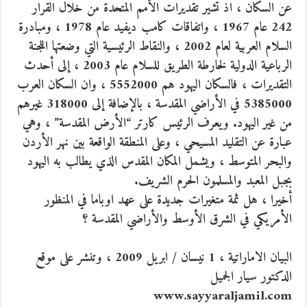
عن السكان ، اذ تشير تقديرات الأمم المتحدة من خلال القرار
242 عام 1967 ، واتفاقات كامب ديفيد عام 1978 ، ومبادرة
السلام العربية لعام 2002 ، والنقاط الرئيسية التي وضعتها اللجنة
الرباعية الدولية لخارطة الطريق للسلام عام 2003 ، إلى أحدث
التقديرات ، فالسكان اليهود هم 5552000 ، وان السكان العرب
5385000 في الأراضي المقدسة ، بالإضافة إلى 318000 غيرهم
من غير اليهود. ويعرف الرئيس كارتر “الأرض المقدسة” ، وهي
عبارة عن التقليد المسيحي ، وعلى المنطقة الواقعة بين نهر الأردن
والبحر المتوسط ، ويشمل المكان المقدس الذي يطالب به اليهود
بجبل المعبد والمسلمون الحرم الشريف.
أخيرا ، هل ثمة متغيرات جديدة على عهد اوباما في المنظور
الأمريكي في الشرق الأوسط والأراضي المقدسة ؟
البيان الاماراتية ، 1 نيسان / ابريل 2009 ، وتنشر على موقع
الدكتور سيار الجميل
www.sayyaraljamil.com