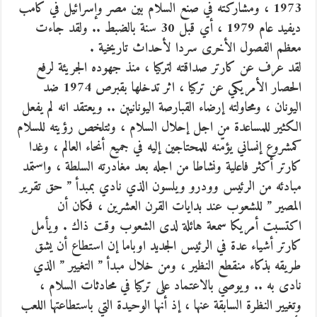
1973 ، ومشاركته في صنع السلام بين مصر وإسرائيل في كامب
ديفيد عام 1979 ، أي قبل 30 سنة بالضبط .. ولقد جاءت
معظم الفصول الأخرى سردا لأحداث تاريخية .
لقد عرف عن كارتر صداقته لتركيا ، منذ جهوده الجريئة لرفع
الحصار الأمريكي عن تركيا ، اثر تدخلها بقبرص 1974 ضد
اليونان ، ومحاولته إرضاء القبارصة اليونانيين .. ويعتقد انه لم يفعل
الكثير للمساعدة من اجل إحلال السلام ، وتتلخص رؤيته للسلام
كمشروع إنساني يؤمّنه للمحتاجين إليه في جميع أنحاء العالم ، وغدا
كارتر أكثر فاعلية ونشاطا من اجله بعد مغادرته السلطة ، واستمد
مبادئه من الرئيس وودرو ويلسون الذي نادي بمبدأ ” حق تقرير
المصير ” للشعوب عند بدايات القرن العشرين ، فكان أن
اكتسبت أمريكا سمعة هائلة لدى الشعوب وقت ذاك . ويأمل
كارتر أشياء عدة في الرئيس الجديد اوباما إن استطاع أن يشق
طريقه بذكاء منقطع النظير ، ومن خلال مبدأ ” التغيير ” الذي
نادى به .. ويوصي بالاعتماد على تركيا في محادثات السلام ،
وتغيير النظرة السابقة عنها ، إذ أنها الوحيدة التي باستطاعتها اللعب