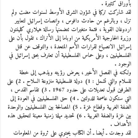
بأوراق كثيرة .
لقد شاركت تركيا في شؤون الشرق الأوسط لسنوات مضت ولم
تزل ، وبالرغم من حادث دافوس ، وإنصات إسرائيل لتعابير
اردوغان القوية ، فثمة متغيرات تتضمنها رسالة هيلاري كلينتون
وزيرة الخارجية الأمريكية من اوباما إلى الأتراك ، تقول بأن على
إسرائيل الانصياع لقرارات الأمم المتحدة ، والتوقف عن قتل
الفلسطينيين ، وعلى حماس الفلسطينية أن تعترف بحق إسرائيل في
الوجود .
ولكنه في الفصل الأخير ، يعرض رؤيته ويذهب إلى خطة
للسلام والتي تشمل : 1) دولة فلسطينية منزوعة السلاح . 2) على
الطرفين قبول تعديلات على حدود 1967 . 3) تقاسم القدس ،
التي ستكون عاصمة للدولتين . 4) حق الفلسطينيين في العودة إلى
الضفة الغربية وقطاع غزة . 5) المصالحة بين الفلسطينيين والوحدة
بين غزة والضفة الغربية . 6) تحديد مهلة زمنية معينة لتحقيق هذه
الأهداف .
لقد وجدت ـ أيضا ـ أن الكتاب يحتوي على ثروة من المعلومات