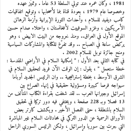
1981 ، وكان عمره عند تولي السلطة 53 عاما .
وتميّز عهده
وخصوصا عام 1979 ، بعودة قناة بنما لأصحابها ، وتوقيع اتفاقيات
كامب ديفيد للسلام ، وأحداث الثورة الإيرانية وأزمة الرهائن
الأمريكيين ، وغزو السوفييت لأفغانستان ، واعتلاء صدام حسين
الموقع الأول في العراق.. ومنذ خروجه من البيت الابيض ، وهو
يركض ساعة في الصباح .. وقد تفرّغ للكتابة والمشاركات السياسية
ومنح جائزة نوبل للسلام 2002 .
في كتابه الثاني بعد الأول : ” إمكانية السلام في الأراضي المقدسة :
خطة ستعمل ” ، يقول : إن الوقت الآن فريد لتحقيق السلام في
الشرق الأوسط ، بخطة إستراتيجية .. وان الرئيس الجديد أوباما
سيواجه فرصا كبيرة ومسؤولية حقيقية في إنهاء الصراع بين
إسرائيل وجيرانها العرب .. لقد شغفت بقراءة الكتاب المتألف من
13 فصلا وبـ 228 صفحة ، ويختفي فيه دور تركيا في تحقيق
السلام بالمنطقة ، حتى الفصل الأخير . ويكشف كارتر بعض
الأوراق الرسمية عن الدور التركي في محادثات السلام غير المباشرة
التي جرت بين سوريا وإسرائيل ، ولكن الرئيس السوري الراحل