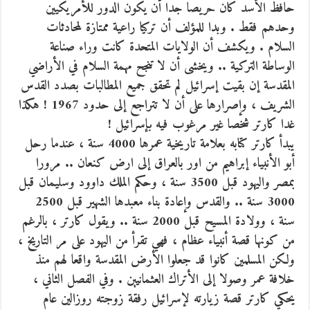
حافظ الأسد كان حريصا جدا أن يكون الدور للأمريكيين
وحدهم فقط . وبدا للمؤلف أن تركيا راعية ممتازة لمحادثات
السلام . ويكشف أن الولايات المتحدة كانت وراء صناعة
الوساطة التركية .. ويخشى أن لا تنجح مهمة السلام في الأراضي
المقدسة إن بقيت إسرائيل لم تحقق جميع المطالبات بصدد القدس
الشريف ، وإصرارها على أن لا تتراجع إلى حدود 1967 ! هكذا
غدا كارتر شخصا غير مرغوب فيه بإسرائيل !
يبدأ كارتر كتابه بعلامة تاريخية عمرها 4000 سنة ، عندما رحل
أبو الأنبياء إبراهيم من اور بالعراق إلى ارض كنعان .. مرورا
بمصر واليهود قبل 3500 سنة ، وحكم الملك داوود وسليمان قبل
3000 سنة .. والقدس وإعادة بناء معبدها الشهير قبل 2500
سنة ، وولادة المسيح قبل 2000 سنة .. ويقول كارتر ، بالرغم
من كونها قصة أنبياء عظام ، فهي تقرأ من اليهود على مر التاريخ ،
ولكن المسلمين كانوا قد جعلوا الأرض المقدسة واقعا لهم منذ
خلافة عمر وصولا إلى الأتراك العثمانيين . وفي الفصل الثاني ،
يحكي كارتر قصة زيارته لإسرائيل رفقة زوجته روزالين عام