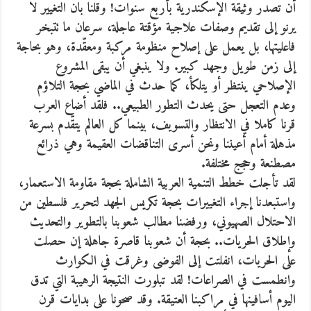
أن تصدر وثيقة الإسكندرية بأربع سنوات! وقلنا بان التغيير لا
يرنو إلى تقديم وصفات علاجية مؤقتة عاجلة، سرعان ما تتبخر
فاعليتها، بل يعمل على إصلاح منظومة مركبة ومعقّدة، وهو بحاجة
إلى زمن طويل وجهد كبير. ولا ينبغي أن يبقى المشروع
الإصلاحي ينتظر أو يتلكأ، كما حدث في الماضي بحجة التلاؤم
وعدم التعجل حتى يحدث التطور الطبيعي.. فلقد أضاع العرب
قرنا كاملا في الانتظار والتسويف، بينما كل العالم يتقّدم بسرعة
مذهلة أمام أعيننا ونحن أسرى التناقضات العقيمة وهي ذرائع
مصطنعة وحجج مختلفة.
لقد تأجلت خطط التنمية العربية الشاملة بحجة مقاومة الاستعمار،
واستبعدنا إجراء التغييرات بحجة تكريس الجهد لتحرير فلسطين من
الاحتلال الصهيوني، ورفضنا مطالب شعوبنا بالتطوير والتحديث
وإطلاق الحريات.. بحجة أن شعوبنا قاصرة جاهلة إن حصلت
على الحريات، انفلتت إلى الفوضى وغرقت في الكوارث
وانطمست في الصراعات! لقد تبلورت النتيجة الرهيبة التي تدق
اليوم أسافينها في مراكبنا العتيقة. وقد صحونا على بدايات قرن