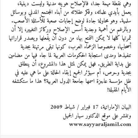
وهي نقطة مهمة جدا، فالإصلاح هويته مدنية وليست دينية،
يعمل بأيدي علمائه، وفكر عقلائه من أبناء المجتمع المدني وبوسائل
سلمية. وهو محاولة جادة لوضع إجابات صعبة للأسئلة الأصعب.
وبالرغم من أهمية وجدية أسس الإصلاح وركائز التغيير، إلا أن
ثمرتها كلها لا يمكن التمتع بها، من دون أن يفّعلها ويصدر قراراتها
أصحابها، وخصوصا الزعماء العرب، كونها تبقى مرتهنة بجدية
تنفيذها ومدى استجابة الحكومات العربية لما جاء فيها من مضامين
على بداية الطريق. فهل يمكن لمثل هذا «المشروع» أن ينطلق
بجدية وحرص، أم سيؤثر الجميع إبقاء الحالة على ما هي عليه في
ظل مؤسسة عاجزة اسمها جامعة الدول العربية؟ هذا ما ستكشفه
الأيام المقبلة!
البيان الإماراتية، 17 فبراير / شباط 2009
وتنشر على موقع الدكتور سيار الجميل
www.sayyaraljamil.com