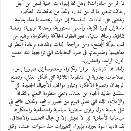
لما اقرّ من مبادرات؟ وهل ثمة إجراءات عملية تسعى من أجل
إيقاف تدهور ما لنا من تمدن، وتحدّ من تناقضات التفكير،
وتقضي على العادات السقيمة؟ إن دولنا ومجتمعاتنا معا، بحاجة
ماسة إلى ثورة فكرية، وأسس دستورية، وحداثة تربوية، ونهضة
ثقافية، ومناهج مدنية.. تغير العقول الحاكمة والمحكومة، وتنبع من
قلب حركة المجتمع، ومن مراجعة الذات ونقدها، وإعادة النظر في
مفاهيمها وطموحاتها في ضوء التحديات التي تواجهها عند مفتتح
القرن الواحد والعشرين.
ولعلنا قد أشرنا بهذا مرارا وتكرارا، وخصوصا إلى ضرورة إجراء
إصلاحات جذرية في المنظومة الثلاثية التي تشكل العقل، وتصنع
الوجدان وتصوغ الأفكار، وتبلور مواقف الأجيال الجديدة التي
ستتسلم مقاليد الحياة من بعدنا.. ونعني منظومة التعليم والثقافة
والإعلام، تلك التي تعاني اليوم من قصور واضح، وتخلف فاضح في
ظل هيمنة دول وقوى سلطوية سياسية واجتماعية واحتكارها
سياساتها الأحادية التي لا تعيش إلا في مجال التخلف والانغلاق.
لقد نادينا أسوة بغيرنا، بإجراء التغييرات منذ سنوات خلت، وقبل