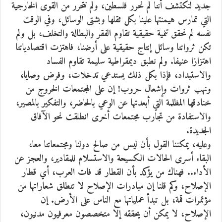
جديد لنكتشف أننا لم نحرر فلسطين، ولم نتحرر من القوى الخارجية
التي تمارس هيمنتها علينا بكل ثقلها وبشتى الوسائل، وفي الوقت
نفسه لم نحقق تنمية حقيقية تقاوم الفقر والبطالة والتخلف، بل ولم
تكن ثرواتنا وسائل إنتاج حقيقية على أرضنا، فاهتزت اقتصادياتنا
اهتزازا عنيفا. ولم نطبق ديمقراطية سليمة تقاوم الفساد
والاستبداد، فإذا بكل ذلك يستدعي تدخلات، وفرض وصايا،
ونهب ثروات وإشعال حروب! إن على المجتمعات الخروج من
خنادقها المظلمة التي أبعدتها عن الوعي بالحاضر، والتفكير بالمصير،
والاستفادة من تجارب مجتمعات أخرى انطلقت نحو الآفاق
الجديدة.
وعليه، يمكننا القول بأن ليس من صالح دولنا ومجتمعاتنا معا،
البقاء أسرى الحالات الكسيحة والاستسلام للمقادير، والعجز عن
الأداء.. فهناك من يؤكد بأن القطار قد فات العرب، أي قطار
الإصلاح، وكم قلنا إن مبادرات الإصلاح لا تنطلق شعاراتها من
مؤتمرات قمة، بل تبدأ عملياتها مع الناس على الأرض. إن
الإصلاح، لا يمكن أن يحققه إلا متخصصون معرفيون مدنيون،