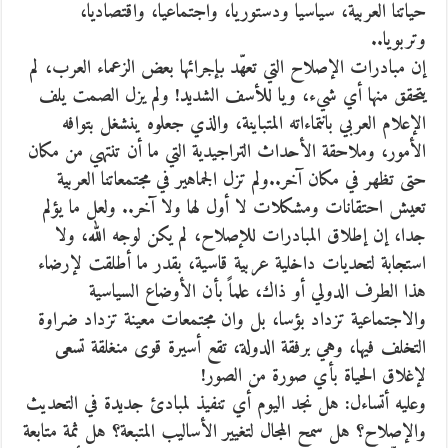
حياتنا العربية، سياسيا ودستوريا، واجتماعيا، واقتصاديا،
وتربويا..
إن مبادرات الإصلاح التي تعهّد بإجرائها بعض الزعماء العرب، لم
يتحقق منها أي شيء، ويا للأسف الشديد! ولم يزل الصمت يلف
الإعلام العربي بانتماءاته المتباينة، والذي جعلوه ينشغل بتوافه
الأمور، وملاحقة الأحداث التراجيدية التي ما أن تنتهي من مكان
حتى تظهر في مكان آخر..ولم تزل الجماهير في مجتمعاتنا العربية
تعيش احتقانات ومشكلات لا أول لها ولا آخر.. ولعل ما يؤلم
جدا، إن إطلاق المبادرات للإصلاح، لم يكن لوجه الله، ولا
استجابة لتحديات داخلية عربية قاسية، بقدر ما أطلقت لإرضاء
هذا الطرف الدولي أو ذاك، علماً بأن الأوضاع السياسية
والاجتماعية تزداد بؤسا، بل وان مجتمعات معينة تزداد ضراوة
التخلف فيها، وهي برفقة الدولة، تقع أسيرة قوى منغلقة تسعى
لإغلاق الحياة بأي صورة من الصور!
وعليه أتساءل: هل نجد اليوم أي تنفيذ لمبادئ جديدة في التحديث
والإصلاح؟ هل سمح المجال لتغيير الأساليب المتبعة؟ هل ثمة متابعة