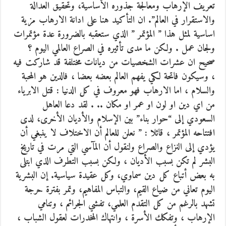
تعريف الإرهاب ومعالجة جذوره الأساسية، وتحقيق العدالة
والاستقرار في العالم”. ان التأكيد هنا على ادانة الارهاب مزية
اساسية لمثل هذا ” المؤتمر ” الذي ستعقبه بالضرورة عدة مؤتمرات
ولجان عمل . ولكن ما مدى تأثيره في الصراع العالمي اليوم ؟
صحيح ان عشرات الشخصيات من ديانات مختلفة قد شاركت فيه
، وسيكون فاتحة لكي يفهم العالم بعضه بعضا ، فالدين هو المحبة
والسلام ، اما الارهاب فهو معروف في كل الدنيا : قتل الابرياء
من اي دين او لون او عمر او مكان .. . لقد دعا العاهل
السعودي إلى “حوار بناء” بين الإسلام والأديان الأخرى، لدى
افتتاحه المؤتمر ، قائلا : ” نعلن للعالم أن الاختلاف لا ينبغي أن
يؤدي إلى النزاع والصراع ولنقول أن المآسي التي مرت في تاريخ
البشر لم تكن بسبب الأديان ، ولكن بسبب التطرف الذي ابتلى
به بعض أتباع كل دين سماوي، وكل عقيدة سياسية. إن البشرية
اليوم تعاني من ضياع القيم، والتباس المفاهيم، وتمر بفترة حرجة
تشهد بالرغم من كل التقدم العلمي، تفشي الجرائم ، وتنامي
الإرهاب ، وتفكك الأسرة ، وانتهاك المخدرات لعقول الشباب ،