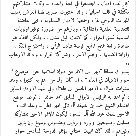
كبار لعدة اديان ، اجتمعوا في قاعة واحدة .. وكانت مشاركتهم
مكثّفة في قلب اسبانيا ، وقد اختيرت مدريد لهذا الغرض بسبب
الميراث الروحي لها ، وجمعها الاديان السماوية ، فهي حاضنة
للتعددية العقدية والثقافية . وبالرغم من ضرورة توفير اولويات
اساسية تسبق الحوار ـ كما كتبت قبل سنين ـ ، ولكن اللقاء هو
ظاهرة رائعة تمنح الجميع فرصة تبادل الرأي ، واستمزاج الفكر ،
وازالة الضبابية ، وفهم الاخر ، وشراكة القرار ، وادانة الارهاب
..
يبدو ان سباقا كبيرا بين اكثر من دولة اسلامية حول موضوع ”
حوار الاديان في العالم ” ، اذ كان اول من اهتم به كثيرا ، ومنذ
سنوات طوال ، الامير الحسن بن طلال ولي عهد الاردن السابق
، ثم اهتم به الرئيس الايراني السابق محمد خاتمي ، ثم غدا موضع
اهتمام الشيخ حمد بن خليفه آل ثاني امير قطر .. وجاء النداء
الاخير للملك عبد الله آل السعود ليكون المؤتمر الاخير بمشاركة
مسلمين ومسيحيين ويهود وبوذيين وهندوس وسيخ ويزيديين
وغيرهم . لقد كان البيان الختامي لمؤتمر الدوحة السادس لحوار