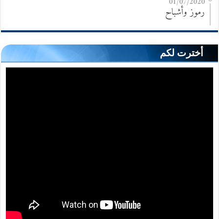
01/07/2020
رموز وأشباح
أخترت لكم