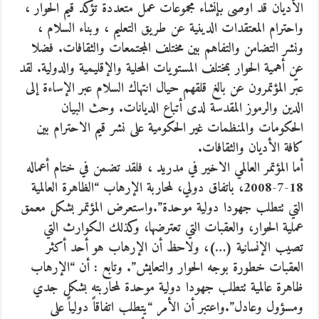
الأديان قد اوصى بإنشاء مجموعات عمل متعددة تؤكد قيم الحوار ،
واحترام المعتقدات الدينية عن طريق التعليم ، وبناء السلام ،
ونشر التضامن والتفاهم بين مختلف المجتمعات والثقافات. فضلا
عن أهمية الحوار بمختلف المستويات المحلية والإقليمية والدولية. لقد
عبّر المؤتمرون عن بالغ قلقهم حيال انتهاك السلام عبر الإساءة إلى
الدين والرموز المقدسة لدى أتباع الديانات. وحث البيان
الحكومات والمنظمات غير الحكومية على نشر قيم الاحترام بين
كافة الأديان والثقافات.
أما المؤتمر العالمي الاخير في مدريد ، فلقد تضمن في ختام أعماله
18-7-2008، باتفاق دولي، لمحاربة الإرهاب “الظاهرة العالمية
التي تتطلب جهودا دولية موحدة”.واستعرض المؤتمر بشكل معمق
عملية الحوار، والعقبات التي تعترضها، وكذلك الكوارث التي
تصيب الإنسانية (…)، ولاحظ أن الإرهاب هو أحد أكثر
العقبات خطورة بوجه الحوار والتعايش”. وتابع : أن “الإرهاب
ظاهرة عالمية تتطلب جهودا دولية موحدة لمحاربته بشكل جدي
ومسؤول وعادل”.واعتبر أن الأمر “يتطلب اتفاقاً دولياً على