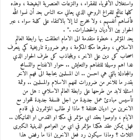
واستغلال الأقوياء للفقراء ، والنزعات العنصرية البغيضة ، وهذه
كلها نتائج للفراغ الروحي الذي يعاني منه الناس بعد أن نسوا الله
فأنساهم أنفسهم ، ولا مخرج لنا إلا بالالتقاء على كلمة سواء ، عبر
الحوار بين الأديان والحضارات. .” .
يعد المؤتمر ، خطوة متقدمة الى الامام انطلقت بها رابطة العالم
الاسلامي ، ومقرها مكة المكرمة ، وهو ضرورة تاريخية كي يتعّرف
اصحاب كل دين على الاخر ، ويتجاذب كل طرف الحوار الذي
غدا اهم وسيلة للتفاهم والتعايش .. حوار الانفتاح والتسامح
والمجادلة بالتي هي احسن .. ان المسلمين بحاجة الى فهم الاخر
بقدر ما للاخر من ضرورات لفهم الاسلام والمسلمين .. وثمة
اسئلة لابد من طرحها على رابطة العالم الاسلامي : هل من
تأسيس مبادئ عمل جديدة من اجل فلسفة جديدة للحوار مع
الاخرين من اديان مختلفة ؟ ماذا لو طالب المؤتمرون في قادم
الايام ، واوصوا بعقد اي مؤتمر في مكة او القدس او الفاتيكان ..
فهل يمكن عقد هكذا مؤتمر في اي من العواصم الدينية الكبرى
الثلاث ؟ وماذا سيكون رد فعل الاخرين اذا ما رفض هذا