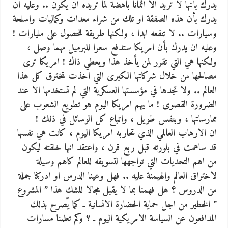
يدرك بأنها لا تريد الا اثمانا باهضة لما تريده ان يكون .. وعليه ان
يدرك بأن هذه الصفقة او تلك من شراء معدات وكماليات واسلحة
وسيارات .. لا تنفعه ابدا ، ولكنها طريقة للحصول على مليارات !
وعليه ان يدرك بأن امريكا ستدفع سعرا للبرميل مهما وصل ،
ولكنها هي التي تقرر لمن يأخذ هذا ويعطي ذاك ! امريكا ترى
مصالحها من خلال شركاتها الكبرى التي اخذت تخترق كل هذا
العالم .. ولا تجدها في مؤسستها العسكرية التي لم تستخدمها الا عند
الضرورة القصوى ! ما يهم امريكا اليوم هو تطويع الشعوب على
ممارساتها ، وبنفس طويل ، واتباع كل الوسائل في ذلك !
ان الارهاب العالمي الذي تحاربه امريكا اليوم ، كانت هي نفسها
قد ساهمت في بلورته قبل ربع قرن ، واعتقد انها خلقته ليكون
من اهم التحديات التي تواجهها لتسويقه للعالم كاهم وسيلة
لاختراق العالم والهيمنة عليه .. فهل وعينا الدرس او ادركنا جملة
من الدروس ؟ هل فهمنا بما لا يقبل مجالا للشك هذا ” المشروع
” الخطير من اجل حماية الحضارة الانسانية ـ كما يّصرح بذلك
المدافعون عن السياسة الامريكية اليوم ـ ؟ وكم تعلمنا مسارات