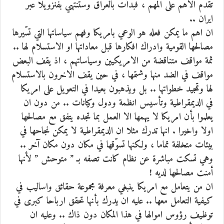
تقّدم الاهم على المهم ، فبدأت بالعراق وستنتهي بفنزويلا عبر
ايران ..
ان اهم ما يمكن فعله هو الوعي بامريكا وفهم سياساتها التي تسّيرها
مصالحها القومية وادراك افكارها قبل معاداتها او الاستسلام لها ..
ثمة مواقف متناقضة من الامريكيين وسياساتهم ، اذ يقف البعض
مواقف في الضد منها وشتمها ، في حين يقف الاخرون بالاستسلام
لها وتمجيد خطواتها .. بل ويذهبون بعيدا في التعويل على امريكا
في الديمقراطية وتأسيس انظمة ودول وكيانات .. من دون ان
يعلموا بأن امريكا لا يهمها الا العمل بما تجده يتفق مع مصالحها
اولا واخيرا . انها تدرك مثلا ان الديمقراطية لا يمكن نجاحها في
بيئات متخلفة تماما ، ولكنها تسوّقها في مكان دون مكان آخر ..
وهي تسكت مباشرة عن نظام كانت تصفه بـ ” متوحش ” لأنها
أمنت مصالحها لديه !
ان من يتعامل مع امريكا ينبغي معرفة مجموعة حقائق واساليب في
كيفية التعامل معها .. عليه ان يدرك بأنها تحقق ارباحا كبرى في
توظيف رؤوس اموالها في هذا المكان دون ذاك .. وعليه ان