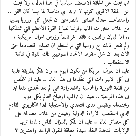
انها تبحث عن الحلقة الاضعف سياسيا في هذا العالم ، ولا تبحث
عن الحلقة الاقوى كونها لا تريد اي منافسة لها مهما كان الثمن ..
واستطاعت خلال السنتين المنصرمتين ان تجعل كل اوروبا بيديها
من خلال متغيرات المانيا وفرنسا لصالح القوة الاعظم التي تمتلكها
.. اما اليابان والصين ، فلقد اغرقتهما برؤوس اموال امريكية ،
ولم تفعل ذلك مع روسيا التي لم تستطع ان تصلح اقتصادها حتى
الان بعد ان شلّ سقوط الاتحاد السوفييتي تلك القوة في ثنائية
الاستقطاب .
علينا ان نعرف امريكا من تكون اليوم .. وان نفكّر بطريقة علمية
في كل الاجراءات التي تنفّذها في هذا العالم .. علينا ان نتخّلص
من اللغة الثورية والحماسية والشعاراتية التي لم تعد تجدي نفعا ابدا
في هذه المرحلة .. علينا ان نراقب اوضاع العالم بكل دوله
ومجتمعاته ونقيس مدى التحدي والاستجابة لهذا الكاوبوي القادم
الذي استقطب الارادة الدولية وهيمن من خلال مصالحه على
كل مصائر العالم .. علينا ان نفّكر بالسؤال القائل : لماذا تريد
الولايات المتحدة البقاء سيدة مطلقة للقرن الواحد والعشرين ؟