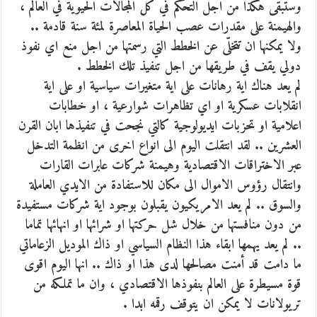
وستبقى هكذا من اجل التحكم في كل المجالات الحيوية في العالم ،
والهيمنة على مقدرات عصب الحياة المعاصرة لمئة سنة قادمة ..
ولا يمكنها ان تتخلّى عن الخطط التي رسمتها من اجل منع اي نفوذ
دولي يقف في طريقها من اجل تنفيذ تلك الخطط .
لم يعد هناك اية رهانات على اية متغيرات سياسية او على اية
انقلابات عسكرية او اي تظاهرات شوارعية ، او خطابات
اعلامية او تحزبات ايديولوجية كالتي نجحت في تنفيذها ابان القرن
العشرين .. لقد انتقلت اليوم الى انواع اخرى من انظمة التدخل
عبر الاختراقات الاقتصادية وهيمنة شركات عابرات القارات
وانتقال رؤوس الاموال الى مكان للاستفادة من الايدي العاملة
والسوق .. لم يعد الامريكيون يقبلون بوجود اية شركات مستفيدة
من دون منافستها من خلال شل حركتها او شرائها او انهائها تماما
.. لم يعد يهمها ابقاء هذا النظام السياسي او ذاك الموديل الزعاماتي
ما دامت قد أمنت مصالحها لدى هذا او ذاك .. انها اليوم اقوى
قوة مسيطرة على العالم بنفوذها الاقتصادي ، وان ما تملكه من
تريولانات لا يمكن ان يتوقف رقمه ابدا .