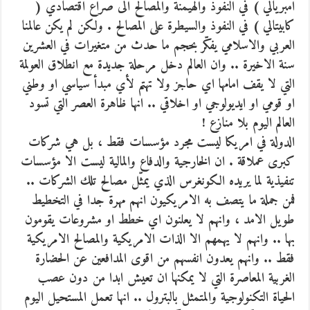
امبريالي ) في النفوذ والهيمنة والمصالح الى صراع اقتصادي (
كابيتالي ) في النفوذ والسيطرة على المصالح . ولكن لم يكن عالمنا
العربي والاسلامي يفكّر بحجم ما حدث من متغيرات في العشرين
سنة الاخيرة .. وان العالم دخل مرحلة جديدة مع انطلاق العولمة
التي لا يقف امامها اي حاجز ولا تهتم لأي مبدأ سياسي او وطني
او قومي او ايديولوجي او اخلاقي .. انها ظاهرة العصر التي تسود
العالم اليوم بلا منازع !
الدولة في امريكا ليست مجرد مؤسسات فقط ، بل هي شركات
كبرى عملاقة . ان الخارجية والدفاع والمالية ليست الا مؤسسات
تنفيذية لما يريده الكونغرس الذي يمثّل مصالح تلك الشركات ..
فمن جملة ما يتصف به الامريكيون انهم مهرة جدا في التخطيط
طويل الامد ، وانهم لا يعلنون اي خطط او مشروعات يقومون
بها .. وانهم لا يهمهم الا الذات الامريكية والمصالح الامريكية
فقط .. وانهم يعدون انفسهم من اقوى المدافعين عن الحضارة
الغربية المعاصرة التي لا يمكنها ان تعيش ابدا من دون عصب
الحياة التكنولوجية والمتمثل بالبترول .. انها تعمل المستحيل اليوم