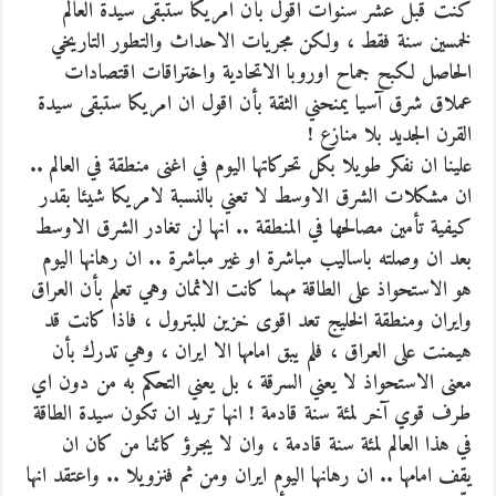
كنت قبل عشر سنوات اقول بأن امريكا ستبقى سيدة العالم
لخمسين سنة فقط ، ولكن مجريات الاحداث والتطور التاريخي
الحاصل لكبح جماح اوروبا الاتحادية واختراقات اقتصادات
عملاق شرق آسيا يمنحني الثقة بأن اقول ان امريكا ستبقى سيدة
القرن الجديد بلا منازع !
علينا ان نفكر طويلا بكل تحركاتها اليوم في اغنى منطقة في العالم ..
ان مشكلات الشرق الاوسط لا تعني بالنسبة لامريكا شيئا بقدر
كيفية تأمين مصالحها في المنطقة .. انها لن تغادر الشرق الاوسط
بعد ان وصلته باساليب مباشرة او غير مباشرة .. ان رهانها اليوم
هو الاستحواذ على الطاقة مهما كانت الاثمان وهي تعلم بأن العراق
وايران ومنطقة الخليج تعد اقوى خزين للبترول ، فاذا كانت قد
هيمنت على العراق ، فلم يبق امامها الا ايران ، وهي تدرك بأن
معنى الاستحواذ لا يعني السرقة ، بل يعني التحكم به من دون اي
طرف قوي آخر لمئة سنة قادمة ! انها تريد ان تكون سيدة الطاقة
في هذا العالم لمئة سنة قادمة ، وان لا يجرؤ كائنا من كان ان
يقف امامها .. ان رهانها اليوم ايران ومن ثم فنزويلا .. واعتقد انها