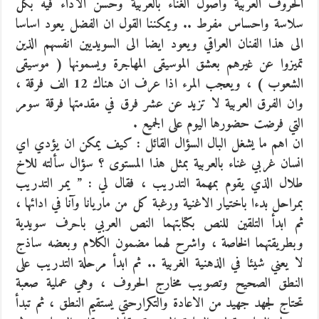
الحروف العربية واصول الغناء بالعربية وحسن الاداء فيه بكل
سلاسة واحساس مفرط .. ويمكننا القول ان الفضل يعود اساسا
الى هذا الفنان العراقي ويعود ايضا الى السويديين انفسهم الذين
تميزوا عن غيرهم بعشق الموسيقى المهاجرة ويسمونها ( موسيقى
الشعوب ) ، ويعجب المرء اذا عرف ان هناك 12 الف فرقة ،
وان الفرق العربية لا تزيد عن عشر فرق في مقدمتها فرقة سومر
التي فرضت حضورها اليوم على الجميع .
ان اهم ما يشغل البال السؤال القائل : كيف يمكن ان يؤدي اي
انسان غربي غناء بالعربية بمثل هذا المستوى ؟ سؤال سألته للاخ
طلال الذي يقوم بمهمة التدريب ، فقال لي : ” يمر التدريب
بمراحل بدءا باختيار الاغنية ورغبة كل من ماريانا وآنا في ادائها ،
ثم ابدأ التلقين للنص بكتابتهما النص العربي باحرف سويدية
وبطريقتهما الخاصة ، واشرح لهما مضمون الكلام وبعضه ساذج
لا يعني شيئا في الذهنية الغربية .. ثم ابدأ مرحلة التدريب على
النطق الصحيح وتصويب مخارج الحروف ، وهي عملية صعبة
تحتاج لجهد جهيد من الاعادة والتكرارحتي يستقيم النطق ، ثم تبدأ