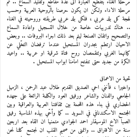
مرحلة الغناء بتقطيع العبارة الى عدة مقاطع وتقليد السماع .. ثم
مرحلة الاداء ولكن ان يكون حرصنا بالروحية العربية وحسب
لهجة كل بلد عربي ، فلكل بلد عربي طريقته وروحيته في الغناء
.. هناك تدريبات خاصة من خلال التسجيل واعادة السماع
والتصحيح واتقان الصنعة ليتم بعد ذلك اجراء البروفات .. وبعض
الاحيان ارتطم بجدران المستحيل عندما ترفضان التخّلي عن
كيانهما الغربي وتتقمصان روح فتاة شرقية او عربية .. واعيد
الكرة من جديد حتى تنفتح امامنا ابواب المستحيل .
تحية من الاعماق
واخيرا ، فأنني احي الصديق القديم طلال عبد الرحمن ، الزميل
الجامعي والفنان والشاعر ورفيق العود والكلمة الرائعة على جهده
الحضاري في بناء هذه اللحمة بين ثقافتنا العربية والعراقية وبين
المجتمع الاسكندنافي في السويد .. كما وأحّي بهذه المناسبة رفيق
الصبا الاخ الموسيقار احمد الجوادي متمنيا ان القاه بعد اربعين
سنة من الافتراق .. واتمنى من صميم القلب ان نجتمع كلنا نحن