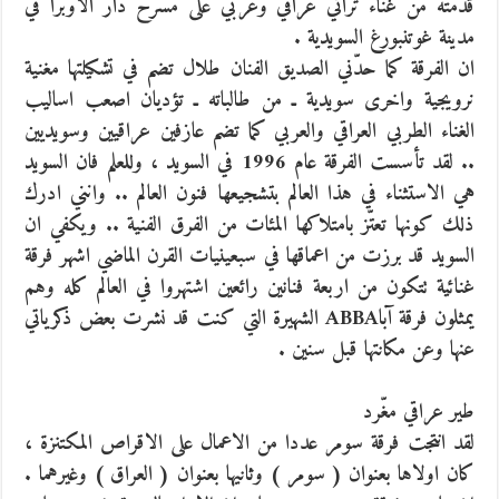
قدمته من غناء تراثي عراقي وعربي على مسرح دار الاوبرا في
مدينة غوتنبورغ السويدية .
ان الفرقة كما حدّني الصديق الفنان طلال تضم في تشكيلتها مغنية
نرويجية واخرى سويدية ـ من طالباته ـ تؤديان اصعب اساليب
الغناء الطربي العراقي والعربي كما تضم عازفين عراقيين وسويديين
.. لقد تأسست الفرقة عام 1996 في السويد ، وللعلم فان السويد
هي الاستثناء في هذا العالم بتشجيعها فنون العالم .. وانني ادرك
ذلك كونها تعتّز بامتلاكها المئات من الفرق الفنية .. ويكفي ان
السويد قد برزت من اعماقها في سبعينيات القرن الماضي اشهر فرقة
غنائية تتكون من اربعة فنانين رائعين اشتهروا في العالم كله وهم
يمثلون فرقة آباABBA الشهيرة التي كنت قد نشرت بعض ذكرياتي
عنها وعن مكانتها قبل سنين .
طير عراقي مغّرد
لقد انتجت فرقة سومر عددا من الاعمال على الاقراص المكتنزة ،
كان اولاها بعنوان ( سومر ) وثانيها بعنوان ( العراق ) وغيرهما .