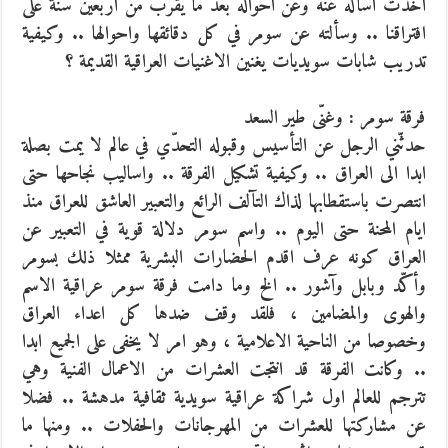
اخذت اسأله عنه وعن احواله بعد ما يقرب من اربعين سنة على
افتراقنا .. وسألته عن سومر في كل دقائقها واحوالها .. وكيفية
تدريب شابات سويديات يغنين الاغنيات العراقية القديمة ؟
فرقة سومر : وغنّى طير السعد
حدثّني الرجل عن التأسيس وقبوله التحدّي في عالم لا يمت بصلة
ابدا الى العراق .. وكيفية تشكيل الفرقة .. واساليب نجاحها حتى
انتصرت باستقطابها لذاك التآلف الرائع والتعبير العاشق للعراق منذ
ايام المحنة حتى اليوم .. واسم سومر دلالة قوية في التعبير عن
العراق كونه عرف اقدم الحضارات البشرية ممثلا ذلك بسومر
وأكّد وبابل وآشور .. الخ وما دامت فرقة سومر عراقية الاسم
والهوى والمضامين ، فلقد وقف ضدها كل اعداء العراق
وخصوصا من الناحية الاعلامية ، وهو امر لا يخفى على الجميع ابدا
.. وكانت الفرقة قد انتجت العشرات من الاعمال الفنية وهي
تترجم للعالم اول شراكة عراقية سويدية ثقافية مدهشة .. فضلا
عن مشاركتها للعشرات من المهرجانات والحفلات .. ومنها ما