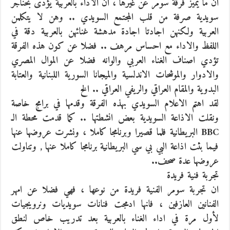
ان ما يميز فرقة سومر عن غيرها ، ان الاداء بالعربية يؤدى بحناجر
سويدية صرفة من قلب المجتمع السويدي .. وهن لا يتكلمن
العربية ولكنهن اجادتا اجادة مدهشة غنائهن بالعربية دقة في
اللفظ والاداء مع احساس مرهف .. فضلا عن كون هذه الفرقة
تؤدي اصناف الغناء العربي والوانه فضلا عن الموال المصري
والادوار والموشحات الاندلسية والميجانا السورية اللبنانية والعتابة
البدوية والمقام العراقي والريفي العراقي .. الخ
لقد اهتم الاعلام السويدي بهذه الفرقة وقدمها في برامج خاصة
ونقلت الاذاعة السويدية بعض انشطتها .. كما قدمت محطة الـ
BBC البريطانية فلما قصيرا وبرنامجا كاملا ، ونشرت عروضها عنها
فيما بثت اذاعة البي بي سي البريطانية برنامجا كاملا عنها , وتناولت
عروضها عدة صحف..
تجربة فنية فريدة
ان تجربة سومر الفنية فريدة من نوعها ، فهي فضلا عن امهر
الفنانين العازفين ، فانها ادمجت فنانات سويديات ونرويجيات
لأول مرة في اداء الغناء بالعربية بعد تدريب خاص لنطق