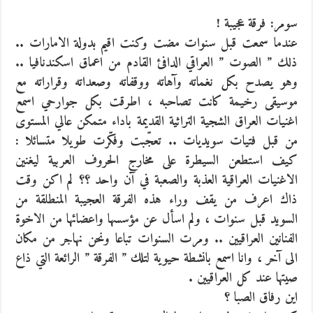
سومر: فرقة عجيبة !
عندما سمعت قبل سنوات مضت وكنت اقيم بدولة الامارات ..
ذلك ” الصوت ” العراقي الدافئ القادم من اعماق اسكندنافيا ..
وهو يصدح بكل نغماته وآهاته ووقفاته وصعداته وقراراته مع
موسيقى رخيمة كانت تصاحبه ، اطرقت بكل جوارحي اسمع
اغنيات العراق الشجية التراثية القديمة باداء متمكن عالي المستوى
من قبل فتيات سويديات ..
تعجّبت وفكّرت طويلا متسائلا :
كيف استطعن السيطرة على مخارج الحروف العربية ليغنين
الاغنيات العراقية العذبة والصعبة في آن واحد ؟؟ لم اكن وقت
ذاك اعرف من يقف وراء هذه الفرقة العجيبة المنطلقة من
السويد قبل سنوات ، ولم اسأل عن مؤسسها واعضائها من الاخوة
الفنانين العراقيين .. ومرت السنوات تباعا ونحن نهاجر من مكان
الى آخر ، وانا اسمع بانشطة حيوية لتلك ” الفرقة ” الرائعة التي ذاع
صيتها عند كل العراقيين .
اين رفاق الصبا ؟