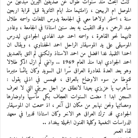
كنت ابحث منذ سنوات طوال عن صديقين اثيرين مبدعين من
الموصل ام الربيعين ، زاملتهما منذ ايام الثانوية قبل قرابة اربعين
سنة ، استمر اولاهما معي في الجامعة يدرس اللغات واسمه طلال
عبد الرحمن ، وقد التقيت به بعد سنين استاذا في الجامعة ، وغادر
ثانيهما نحو القاهرة ، واسمه احمد عبد الهادي الجوادي ليدرس
الموسيقى على يد الموسيقار الراحل احمد الحفناوي ، ويقال ان
احمدا التلميذ غدا افضل من احمد الاستاذ ولكنني لم التق بالصديق
احمد الجوادي ابدا منذ العام 1969 .. وانني لم ازل اذكر طلالا
وهو يعد العدة لمغادرة العراق سّرا الى السويد وكان يائسا متبرما
قنوطا من سوء الاوضاع بالعراق ، فهمس في اذني يقول :
سأهرب يا عزيزي بعيدا لانطلق من اجل حريتي التي لا تعرف
السجن ابدا ! مضت السنوات العجاف بكل مآسيها واوضارها
ومصائبها ونحن نهاجر من مكان الى آخر ، اذ سمعت ان الموسيقار
الجوادي قد ترك العراق هو الاخر وكان استاذا قديرا في معهد
الدراسات النغمية وكلية الفنون الجميلة ببغداد ..
لقاء العمر