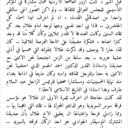
قبل اشهر ، كنت ازور العاصمة الاردنية عمّان مشاركا في المؤتمر
التأسيسي للمجلس العراقي للثقافة .. ولم اكن اتصّور انني سالتقي
واحدا من اصدقائي القدماء ، اذ لم اعرف ابدا اسماء كل
الحاضرين .. فاذا بي اجد نفسي وجها لوجه امام طلال بعد كل
تلك السنين وكانت الصدفة لا تقدر بملايين وكأن كّلا مّنا قد وجد
كنزا اضاعه ، فشكرنا مضيفّنا على اتاحة الفرصة لتلاقينا .. كان
لقاء حارا لا يوصف وقد ذكرت طلالا بمقولته التي همسها في أذني
عشية هروبه .. بعد ساعة من الزمن اجتمعنا نحن الاثنين مع
صديقنا واستاذنا القدير الدكتور احمد الحسو الذي احتفينا نحن
الاثنين به معنا وللرجل ثقافته وادبه وكان مذيعا في اذاعة بغداد
منذ نهاية الخمسينيات ومستشارا صحفيا للرئيس الراحل عبد السلام
عارف وغدا استاذا في التاريخ الاسلامي لاحقا !
لقد كانت مفاجئة ان اعرف للمرة الاولى ان طلالا هو مؤسس
فرقة سومر السويدية وهو الداينمو المحرك لها ، تلك التي اعجبنا بها ..
ومما زادني فرحة واغتباطا ان يعلمني الاخ طلال بأن صديقنا
المشترك الموسيقار الجوادي هو احد اركان فرقته بالسويد ..