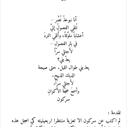
أنا نبوخذُ نُصَّر –
تُلقي الفصولُ إليَّ
أعشاباً ملوَّثةً، وأُلقي النردَ
في بئر الفصول –
لأجتلي سرّاً
يعذّبني؟
يعذبني طوال الليل. حتى صيحة
الديك الذبيح.
لأجتلي سرّاً.
وأسمعَ ضجّةَ الأكوانِ
سركون
تقدمة :
لم اكتب عن سركون الا تعزية منتظرا اربعينيته كي اسجل هذه