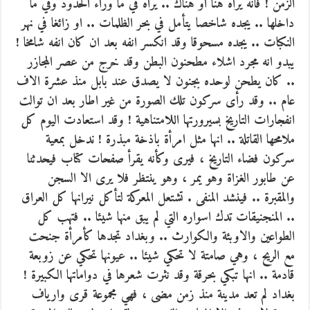
الزمن ! فانه يراه هنا او هناك .. يراه في ما وراء الحدود وفي ما
داخلها .. يجده شاخصا يتأمل في بحر الظلمات .. او زائغا في نهر
النكبات .. يجده مسحوقا وقد انكسر انفه بعد ان كان انفه شامخا !
يبدو انه مجرد اشلاء مطحنون البطن وقد خرج من عصر المجازر
.. كان يطحن لوحده بجنون لا يصدق عند بابل منذ عشرة الاف
عام .. وقد رأى سركون تلك الصورة من غير اطار بعد ان توالت
انفجارات التاريخ بسيرورتها اللامتناهية ! وقد استعادت اليوم كل
ملامحها القاتلة .. انها مثل امرأة باذخة مبذرة ! ندخل بمعية
سركون فضاء التاريخ ، فيرى وكأنه يقرأ صفحات كتاب فيحدثنا
عن طابور الغزاة وهو يمر ، وهو ينتظر فلا يرى الا السجن
والمقبرة .. فينشد المنفى . تشتعل المعركة لتأكل نيرانها كل العراق
.. المنجنيقات تدك اسواره التي لم يبق منها شيئا .. فتهب كل
الطواعين والاوبئة والكوارث .. وبغداد تجدها كأمرأة جنحت
مع الريح ، وهي صامتة لا تحكي شيئا .. عيونها تحكي عن زوبعة
قادمة .. انها تبكي بحرقة وقد نثرت شعرها في دواماتها الكبيرة !
بغداد لم تعد مدينة منذ زمن مضى ، فهي مجموعة قرى وارياف