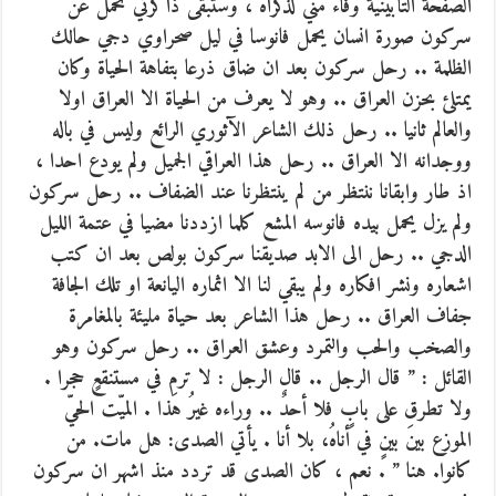
الصفحة التأبينية وفاء مني لذكراه ، وستبقى ذاكرتي تحمل عن
سركون صورة انسان يحمل فانوسا في ليل صحراوي دجي حالك
الظلمة .. رحل سركون بعد ان ضاق ذرعا بتفاهة الحياة وكان
يمتلئ بحزن العراق .. وهو لا يعرف من الحياة الا العراق اولا
والعالم ثانيا .. رحل ذلك الشاعر الآثوري الرائع وليس في باله
ووجدانه الا العراق .. رحل هذا العراقي الجميل ولم يودع احدا ،
اذ طار وابقانا ننتظر من لم ينتظرنا عند الضفاف .. رحل سركون
ولم يزل يحمل بيده فانوسه المشع كلما ازددنا مضيا في عتمة الليل
الدجي .. رحل الى الابد صديقنا سركون بولص بعد ان كتب
اشعاره ونشر افكاره ولم يبقي لنا الا اثماره اليانعة او تلك الجافة
جفاف العراق .. رحل هذا الشاعر بعد حياة مليئة بالمغامرة
والصخب والحب والتمرد وعشق العراق .. رحل سركون وهو
القائل : ” قال الرجل .. قال الرجل : لا ترمِ في مستنقعٍ حجرا .
ولا تطرق على بابٍ فلا أحدٌ .. وراءه غيرُ هذا . الميّت الحيّ
الموزع بينَ بينٍ في أناهُ، بلا أنا . يأتي الصدى: هل مات. من
كانوا. هنا ” . نعم ، كان الصدى قد تردد منذ اشهر ان سركون