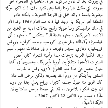
في بيروت بعد ان غادر سركون العراق متخفيا في الصحراء نحو
بيروت التي مكث فيها زمنا رائعا وهي تشهد وقت ذاك اكبر حركة
نهضوية واسعة ، ولقد عمل في الترجمة الشعرية ، ولكنه غادر
المنطقة نحو امريكا التي وجد فيها ذاته منذ العام 1969 وقد اقام
في سان فرنسيسكو زمنا طويلا ونسج علاقات ادبية مع العديد من
الادباء الامريكيين ، ومنهم جماعة الـ ” بيتنكس ” ، ومنهم : ألن
غينسبرغ، وكرواك، وغريغوري كورسو، وبوب كوفمن، ولورنس
فيرلينغيتي، وغاري سنايدر وغيرهم ، وبنى صداقات معهم .أسهم
برفد المكتبة العربية بترجمات مهمة وأمينة لشعراء كثر. أمضى
السنوات الأخيرة متنقلاً بين أوربا وأمريكا ، وخصوصاً في ألمانيا
حيث حصل على عدّة مُنَح للتفرّغ الأدبي. وقبل ما يقارب
السنتين بدأ يشكو من ورم اخذ يصارعه ولكن مرض السرطان
كان اقوى منه فهزل جسمه كثيرا ، وراح يعاني جدا من دون
ان يبث شكواه للاخرين .. لقد بقي صامتا ورحل صامتا ببرلين
فجأة ، صباح يوم الاثنين 22 اكتوبر 2007 .
التركة الادبية :