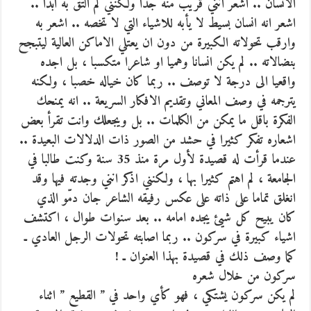
الانسان .. اشعر انني قريب منه جدا ولكنني لم التق به ابدا ..
اشعر انه انسان بسيط لا يأبه للاشياء التي لا تخصه .. اشعر به
وارقب تحولاته الكبيرة من دون ان يعتلي الاماكن العالية ليتبجح
بنضالاته .. لم يكن انسانا وهميا او شاعرا متكسبا ، بل اجده
واقعيا الى درجة لا توصف .. ربما كان خياله خصبا ، ولكنه
يترجمه في وصف المعاني وتقديم الافكار السريعة .. انه يمنحك
الفكرة باقل ما يمكن من الكلمات .. بل ويجعلك وانت تقرأ بعض
اشعاره تفكر كثيرا في حشد من الصور ذات الدلالات البعيدة ..
عندما قرأت له قصيدة لأول مرة منذ 35 سنة وكنت طالبا في
الجامعة ، لم اهتم كثيرا بها ، ولكنني اذكر انني وجدته فيها وقد
انغلق تماما على ذاته على عكس رفيقه الشاعر جان دمّو الذي
كان يبيح كل شيئ يجده امامه .. بعد سنوات طوال ، اكتشف
اشياء كبيرة في سركون .. ربما اصابته تحولات الرجل العادي ـ
كما وصف ذلك في قصيدة بهذا العنوان ـ !
سركون من خلال شعره
لم يكن سركون يشتكي ، فهو كأي واحد في ” القطيع ” اثناء