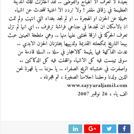
بعيدة لا تعرف الا الهياج والفوضى .. لقد اختزلت تلك المدينة
العظيمة في زقاق مقفر ! ولا تردد الا اغنية تتحدث عن اشياء
جميلة عن الحزن او الهجرة .. او لم تجد بغداد التي انتهت ولم تمت
اذ بالامكان ان تجدها في جناحي فراشة ترفرف .. اي انها لم تزل
تعرف الحركة في ازقة نخشى عليها منها .. وهي ملطخة العينين عبث
بهما التاريخ بمكحلته القديمة وثدييهها يختزنان الحزن الابدي ..
غدت الفاكهة فيها يتيمة كالاحجار في سلة .. السلة قادمة من
سوق تيبست فيه كل الاشياء واقفلت فيه كل الدكاكين ..
واصفرت في خشبانه الريح الصفراء .. يا حزننا .. يا قهرنا نحن
الذين ولدنا وحلمنا احلامنا الصغيرة ، ثم هجرناه .
www.sayyaraljamil.com
الف ياء ، 26 نوفمبر 2007