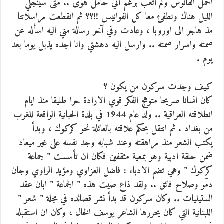
احمل الفانوس ولم اتعب برغم اني حامل هوى .. متى سينجلي
الليل هناك ونطفئ معا كل الفوانيس !!؟؟ ثم انقطعت مراسلاتنا
مذ هاجر الى اوروبا ، وعادت وفي آخر رسالة مني اليه اسأله عن
صمته واسرار صمته .. وارسل اليه دهشتي وانا اجده يذبل يوما بعد
يوم .
كيف وجدت سركون من يكون ؟
كان انسانا صريحا متوهج الفكر قوي الارادة حرا طليقا منذ ايام
انطلاقته العراقية .. ولد عام 1944 في بلدة الحبانية الواقعة للغرب
من بغداد . ثم انتقل بحكم علاقته بالعائلة نحو كركوك ، وبدأ
يكتب الشعر منذ مراهقته وعند شبابه وجد نفسه على غير ميعاد
ضمن حلقة ادبية وهو بمعية مثقفين فكان ان تأسست ” جماعة
كركوك ” وهي تضم الادباء : فاضل العزاوي ومؤيد الراوي وجان
دمّو وصلاح فائق .. ولقد ذاع صيت هذه ” الجماعة ” ابان عقد
الستينيات .. وكان سركون قد بدأ نشر قصائده في مجلة ” شعر ”
اللبنانية التي كان يحررها الشاعر يوسف الخال ، وكان ان استقبله