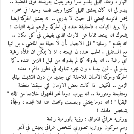
النهار ، وعند الليل يغدو نسرا وهو يعبث بفريسته فوق الهضبة ..
يبدو لي انه كان يعشق الليل كثيرا ويجد نفسه وحيدا في صحراء
يحمل فانوسه ليمضي الى حيث لا يدري .. انه يعشق الحركة ايضا
ولا يريد الثبات ، فالحقيقة عنده في الحركة والوهم لديه الثبات !
يشعرك انه يبتعد تماما عن الارث الذي يفيض في كل مكان ..
انه يقدم ” رسالة ” الى الاجيال بأن لا حياة مع الماضي ، بل انها
مع المستقبل . الحب عنده له قيمته ، اذ لا يمكن ان تملأه رغبة
اي رغبة .. انه يتذوقه كما لم يتذوقه من قبل ! الزمن عنده ـ كما
يبدو لي ـ ثمين جدا ، وان مجرد تداوله في تطور دائم ، معناه
الحركة وحركة الانسان لملاحقة اي جديد من دون التشبث ببقايا
الزمن .. فكيف اذا كانت بعض الازمان التي سبقتنا متعفنة
ومتقيحة ومتورمة .. انه يهرب دوما نحو المجهول خلاصا من تلك ”
البقايا ” ! انه دوما يختفي وبصمت وتبحث عنه فلا تجده ، وفجأة
يشخص امامك !
بورتريه عراقي للعراق : رؤية بانورامية رائعة
رسم سركون بورتريه تصوري لشخص عراقي يعيش في آخر