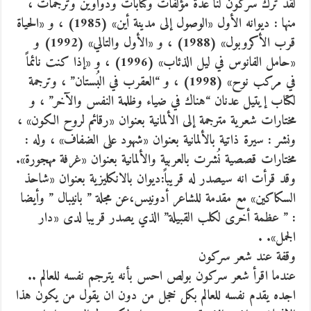
لقد ترك سركون لنا عدة مؤلفات وكتابات ودواوين وترجمات ،
منها : ديوانه الأول «الوصول إلى مدينة أين» (1985) ، و «الحياة
قرب الأكروبول» (1988) ، و «الأول والتالي» (1992) و
«حامل الفانوس في ليل الذئاب» (1996) ، و «إذا كنت نائماً
في مركب نوح» (1998) ، و “العقرب في البُستان” ، وترجمة
لكتاب إيتيل عدنان “هناك في ضياء وظلمة النفس والآخر” ، و
مختارات شعرية مترجمة إلى الألمانية بعنوان «رقائم لروح الكون» ،
ونشر : سيرة ذاتية بالألمانية بعنوان «شهود على الضفاف» ، وله :
مختارات قصصية نُشرت بالعربية والألمانية بعنوان «غرفة مهجورة».
وقد قرأت انه سيصدر له قريباً:ديوان بالانكليزية بعنوان «شاحذ
السكاكين» مع مقدمة للشاعر أدونيس،عن مجلة ” بانيبال ” وأيضا
: ” عظمة أخرى لكلب القبيلة” الذي يصدر قريبا لدى «دار
الجمل». .
وقفة عند شعر سركون
عندما اقرأ شعر سركون بولص احس بأنه يترجم نفسه للعالم ..
اجده يقدم نفسه للعالم بكل خجل من دون ان يقول من يكون هذا