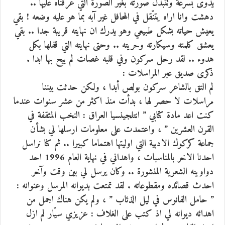
يذوى بسرعة وتتبدل صورته بغير الصورة التي عرفناه عليها ..
دهشت وانا اراه يتنّقل في المحافل غير آبه بما هو عليه وضعه ! بقي
يعيش حياته بشكل طبيعي وهو يدرك ان نهايته قريبة جدا .. بقي
يعشق كلمته وسيكارته وحريته .. وحتى نهايته التي قفلها بكل
هدوء .. لقد رحل سركون وفي قلبه غصات لم يبح بها ابدا .
ذكرى صديق عبر المراسلات :
لم التق بالشاعر سركون بولص أبدا ، ولكن حدثت بيننا
مراسلات لا حصر لها ، بدأت منذ اكثر من عشر سنوات عندما
كنت اعد مادة كتابي ” انتلجينسيا العراق : النخب المثقفة في
القرن العشرين ” ، واعتمدت على معلومات ارسلها لي بشأن
جماعة كركوك الادبية التي اوليتها اهتماما كبيرا .. ثم كنا نراسل
احدنا الاخر بالمناسبات ، واهداني في نهاية العام 1996 احد
دواوينه الشعرية المنشورة .. وكان يرسل لي بين وقت وآخر
احدث قصائده ومقطوعاته . لقد تمتعت بديوانه المرسل وعنوانه :
” حامل الفانوس في ليل الذئاب ” ، ولم يكن هناك اجمل من
اهدائه ديوانه لي اذ كتب على الغلاف : عزيزي سيّار لم ازل