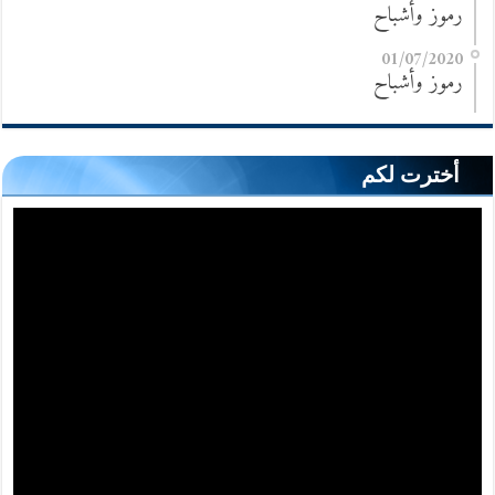
رموز وأشباح
01/07/2020
رموز وأشباح
أخترت لكم