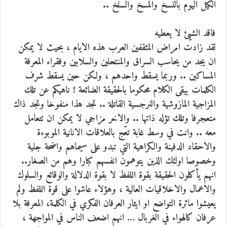
الكيل اليوم بالنسخ والمسخ والسلخ ..
فاقد الشيئ لا يعطيه
لقد زادت امراض المثقفين العرب هذه الايام ، بحيث لا يمكن
ان يجد من يحاسب السراق والمنتحلين والسلابين وفقراء المعرفة
المساكين .. وربما يسقط واحدهم ، ولكن حين يسقط شرف
الكلمات يبقى الكلام محكوما بالحقيقة الضائعة ! ناهيكم عن تلك
المزاجية المازوشية والنرجسية القاتلة .. تجد هذا منفوخا وتجد ذاك
متعجرفا وتلك تؤله ذاتها .. والاخر مزاجي لا يمكن ان تتعامل
معه .. وانت في وسط غابة تعّج بالعلاقات الانانية الموبوءة
والاحقاد الدفينة والكراهية التي تبدو على سيماهم واضحة جلية
وخصوصا اولئك الذين يتوهمون انفسهم كبارا وهم من الصغار..
انهم يأكلون الحقيقة بقوة اللفظ لا بقوة الدلالة والوقائع والسلوك
والاعمال والاخلاقيات العالية ، وهؤلاء عاشوا على قوة اللفظ ولم
يعيشوا ماثرة التواضع او ايثار العرفان الفكري في الكلمة، المعرفة بلا
عرفان كالهواء في الغربال … انهم اضعف الناس في المواجهة ،