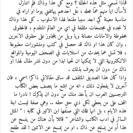
فماذا نسّمي مثل هذه الحالة ؟ ومع كل هذا وذاك فلم اتنازل
لأسأل ايا منهم عمّا فعله ، عّل احدهم يهاتفني يوما او اراه في
مناسبة معينة كي اجد سببا مقنعا لهذا الاسلوب . كل هذا وذاك
لا نجده في مجتمعات مثقفة في اي من العالم المتقدم ، فالحقوق
محفوظة والامانات مصانة ويا ويل من يتجاوز على حقوق الاخرين
. وان كان هذا او ذاك قد حصل في كتب ومنشورات مطبوعة
، فلا تسل عما يحدث من استلابات في الصحف اليومية والمواقع
الالكترونية التي لا يمكنها ان تحيا ابدا من دون نشر مقال لهذا او
ذاك من دون ان يعرف بذلك .
واذا كان هذا الصديق المثقف قد ساق مقالاتي ذاكرا اسمي ، فان
آخرين لا يفعلون ذلك ، انه من ابشع ما يتصف بعض الكتاب
النرجسيين العرب ان يأخذ منك من دون ان يذكرك ! نادرا ما
اقف على من يعطي لكل ذي حق حقه .. وهي صفة ليست ابنة
هذه الايام ، بل انها تلك التي صنّفها ابن الاثير في كتابه : ” المثل
السائر في ادب الكاتب والشاعر ” قائلا بأن هناك من ينسخ عن
هذا أو من يسلخ عن ذاك ، او من يمسخ عن الاثنين ! لقد طفح