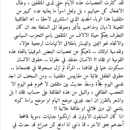
لقد كثرت التعصبات هذه الايام حتى لدى المثقفين ، وطال
الانفعال كل حياتهم ، بل ولعل اسوأ ما يعانيه عدد كبير من
مثقفينا هذا الوباء الجديد الذي استشرى لاحقا .. انه الطائفية
اللعينة لاديان ومذاهب بتأثير وصولها الى السلطة بعد ان كان
التطرف يحكم حياة الالاف من المثقفين باسم التحزب السياسي
والاتجاه نحو اليمين واليسار باطلاق الاتهامات لرجعية هؤلاء
وتقدمية اولئك .. ناهيكم عن تعصبات البعض شوفينيا باتجاه هذه
القومية او تلك !! الانسان مفتقد في عقولنا .. حقوق الانسان
مسكوت عنها في ثقافتنا .. المرأة لم تزل مسحوقة في مجتمعاتنا ..
حقوق الطفل غائبة من مقاييس مثقفينا .. ومن السخف ان اجد
نفسي اليوم فجأة وسط حديث بين مثقفين لا هموم لهم اليوم الا
التعصب الطائفي ، والنيل من هذه الطائفة على حساب تلك ! بل
واشعر بالتقزز ان اجد غيري موضع اتهام او موضع براءة كونه
ينتمي الى دين فلاني او طائفة علانية !!
اذا كان السابقون الاولون قد ارتكبوا جنايات دموية فاضحة
أحدهم بحق الاخر ، فما ذنبي انا ادفع ثمن صراع قد حدث في