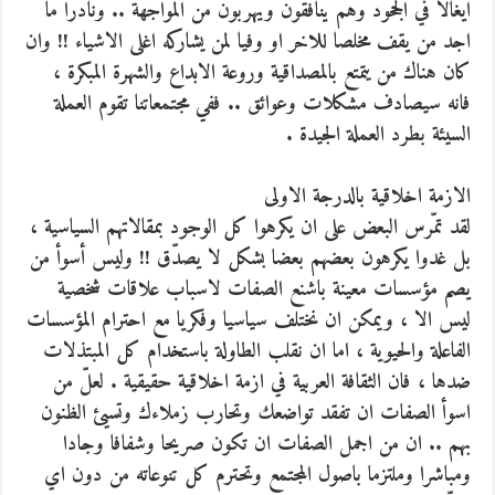
ايغالا في الجحود وهم ينافقون ويهربون من المواجهة .. ونادرا ما
اجد من يقف مخلصا للاخر او وفيا لمن يشاركه اغلى الاشياء !! وان
كان هناك من يتمتع بالمصداقية وروعة الابداع والشهرة المبكرة ،
فانه سيصادف مشكلات وعوائق .. ففي مجتمعاتنا تقوم العملة
السيئة بطرد العملة الجيدة .
الازمة اخلاقية بالدرجة الاولى
لقد تمّرس البعض على ان يكرهوا كل الوجود بمقالاتهم السياسية ،
بل غدوا يكرهون بعضهم بعضا بشكل لا يصدّق !! وليس أسوأ من
يصم مؤسسات معينة باشنع الصفات لاسباب علاقات شخصية
ليس الا ، ويمكن ان نختلف سياسيا وفكريا مع احترام المؤسسات
الفاعلة والحيوية ، اما ان نقلب الطاولة باستخدام كل المبتذلات
ضدها ، فان الثقافة العربية في ازمة اخلاقية حقيقية . لعلّ من
اسوأ الصفات ان تفقد تواضعك وتحارب زملاءك وتسيئ الظنون
بهم .. ان من اجمل الصفات ان تكون صريحا وشفافا وجادا
ومباشرا وملتزما باصول المجتمع وتحترم كل تنوعاته من دون اي