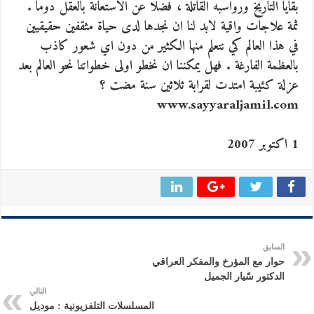
بقايا التاريخ ورواسبه القاتلة ، فضلا عن الاستعانة بالعقل دوما .
ثمة علاجات واقية لابد لنا ان نجدها لدى حياة مثقفين حقيقيين
في هذا العالم كي نتعلم منها الكثير من دون اي شعور كاذب
بالعظمة الفارغة . فهل يمكننا ان نخطو اولى خطواتنا نحو العالم بعد
عزلة كئيبة امتدت لقرابة ثلاثين سنة مضت ؟
www.sayyaraljamil.com
1 اكتوبر 2007
السابق
حوار مع المؤرخ والمفكر العراقي
الدكتور سّيار الجميل
التالي
المسلسلات التلفزيونية : موديل