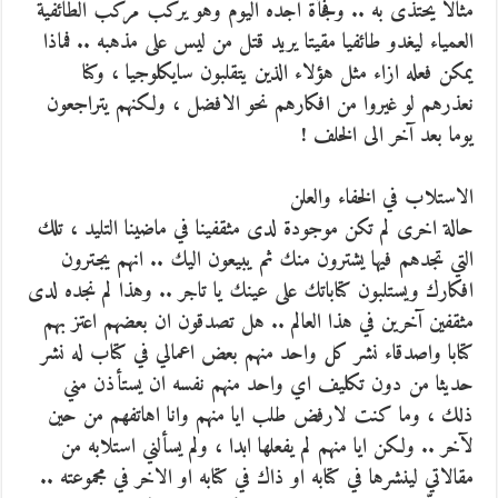
مثالا يحتذى به .. وفجأة اجده اليوم وهو يركب مركب الطائفية
العمياء ليغدو طائفيا مقيتا يريد قتل من ليس على مذهبه .. فماذا
يمكن فعله ازاء مثل هؤلاء الذين يتقلبون سايكلوجيا ، وكنا
نعذرهم لو غيروا من افكارهم نحو الافضل ، ولكنهم يتراجعون
يوما بعد آخر الى الخلف !
الاستلاب في الخفاء والعلن
حالة اخرى لم تكن موجودة لدى مثقفينا في ماضينا التليد ، تلك
التي تجدهم فيها يشترون منك ثم يبيعون اليك .. انهم يجترون
افكارك ويستلبون كتاباتك على عينك يا تاجر .. وهذا لم نجده لدى
مثقفين آخرين في هذا العالم .. هل تصدقون ان بعضهم اعتز بهم
كتابا واصدقاء نشر كل واحد منهم بعض اعمالي في كتاب له نشر
حديثا من دون تكليف اي واحد منهم نفسه ان يستأذن مني
ذلك ، وما كنت لارفض طلب ايا منهم وانا اهاتفهم من حين
لآخر .. ولكن ايا منهم لم يفعلها ابدا ، ولم يسألني استلابه من
مقالاتي لينشرها في كتابه او ذاك في كتابه او الاخر في مجموعته ..