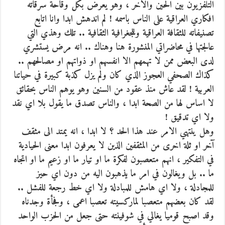
التلفزيون بين الحين والاخر ، وهو يعرض بكل وقاحة سرقاته
افكاري العراقية على الناس باسمه ! لم اندهش ابدا وانا اتابع
تصنيفاته للثقافة العراقية وللجغرافية الثقافية .. تلك وهذي التي
عالجتها في محاضراتي المنشورة هنا وهناك .. انه مرض يستشري
لدى البعض ممن لا تهمهم الا انفسهم او ذواتهم او مصالحهم ..
كذاك الصحفي العجوز الذي كان ولم يزل كذبة كبيرة في حياتنا
العربية ! لقد عاش منذ عقود من السنين وهو يوهم الناس بحقائق
لا اساس لها من الصحة ابدا ، والناس تصدق ما يقول بلا اي نقد
ولا اي تدقيق !
وهل ينتهي الامر عند هذا الحد ؟ لا ابدا ، انه يمتد الى مثقف
آخر او ثلة اخرى من المثقفين الذين لا يعرفون ابدا معنى الحيادية
في التفكير ، انهم متعصبون لفكرة ما او تيار ما او زعيم ما او اتجاه
ما .. بل ويغالون في امر ما يذهبون اليه من دون اي حيز
للمجادلة ، ولا اي هامش للمبادلة ولا اي خط رجعة للفشل ..
لقد كان بعضهم متعصبا لماركسيته تعصبا اعمى ، وفجأة وجدناه
وقد اصبح قوميا يغالي في شوفينته حتى جعل من الحزب الواحد