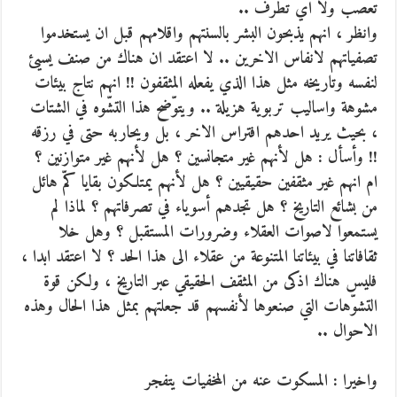
تعصّب ولا اي تطرف ..
وانظر ، انهم يذبحون البشر بالسنتهم واقلامهم قبل ان يستخدموا
تصفياتهم لانفاس الاخرين .. لا اعتقد ان هناك من صنف يسيئ
لنفسه وتاريخه مثل هذا الذي يفعله المثقفون !! انهم نتاج بيئات
مشوهة واساليب تربوية هزيلة .. ويتوّضح هذا التشّوه في الشتات
، بحيث يريد احدهم افتراس الاخر ، بل ويحاربه حتى في رزقه
!! وأسأل : هل لأنهم غير متجانسين ؟ هل لأنهم غير متوازنين ؟
ام انهم غير مثقفين حقيقيين ؟ هل لأنهم يمتلكون بقايا كمّ هائل
من بشائع التاريخ ؟ هل تجدهم أسوياء في تصرفاتهم ؟ لماذا لم
يستمعوا لاصوات العقلاء وضرورات المستقبل ؟ وهل خلا
ثقافاتنا في بيئاتنا المتنوعة من عقلاء الى هذا الحد ؟ لا اعتقد ابدا ،
فليس هناك اذكى من المثقف الحقيقي عبر التاريخ ، ولكن قوة
التشوّهات التي صنعوها لأنفسهم قد جعلتهم بمثل هذا الحال وهذه
الاحوال ..
واخيرا : المسكوت عنه من المخفيات يتفجر