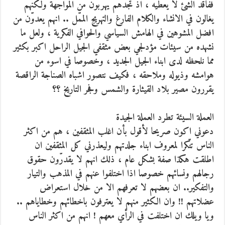
ففاقد الشئ لا يعطيه ، اذ تجدهم يهربون من المواجهة ولكنهم
يغالون في الانشاء والكلام الفارغ والتهريج الممّل .. انهم يعدوّن من
افضل المشوهين في الهامش السياسي والحوافي الفكرية ، ولعل ما
نشهده من سيئات مؤدلجي بعض مثقفي الجيل الراحل اكبر بكثير
مما نلحظه لدى ابناء الجيل الجديد ، وخصوصا في اسوء من
هوامشه وذيوله وملاحقه ، فكيف نتصور اشباه الصناجة الراقصة
يقررون مصير بلاد القيثارة والشمس وفجر التاريخ ؟؟
العملة السيئة تطرد العملة الجيدة
دعوني اكون صريحا لأقول بأن اغلب المثقفين ، هم من اكثر
الناس تنّكرا لمعروف ابناء جلدتهم وليعذرني كل المثقفين ان
اطلقت هكذا صفة بشكل عام ، ذلك انهم لا يقدرّون حقوق
رجالهم ونسائهم خصوصا اذا اختلفوا عنهم في المذهب والتيار
والتفكير.. ان بعضهم لا تعرفهم الا من خلال استعراض
عضلاتهم !! وان الكثير منهم لا يعترفون باخطائهم وخطاياهم ..
ويا ويلك ان اختلفت في الرأي معهم ! انهم من اكثر الناس