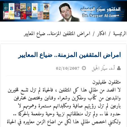
الرئيسية
/
افكار
/
امراض المثقفين المزمنة.. ضياع المعايير
امراض المثقفين المزمنة.. ضياع المعايير
أ.د. سيّار الجَميل
02/10/2007
مثقفون طفيليون
لا اقصد من مقالي هذا كل المثقفين ، فالحياة لم تزل تتسع للخيرين
والمبدعين من كتّاب ومفكرين وشعراء وفنانين ومختصين محترفين
بارعين لم تزل رؤيتهم صافية ومكابداتهم مستمرة وهمومهم لا
حدود لها ..
ولم تزل منطلقاتهم نزيهة وحية ومفعمة بالحركة ..
ولكنني اخصص مقالي هذا لكل من اضاع الزمن معاييره في الحياة