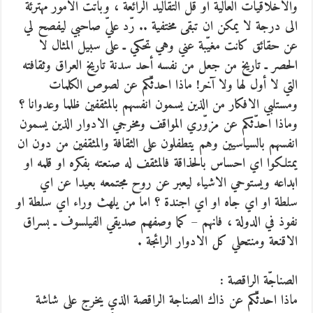
والاخلاقيات العالية او قل التقاليد الرائعة ، وباتت الامور مهترئة
الى درجة لا يمكن ان تبقى مختفية .. رّد عليّ صاحبي ليفصح لي
عن حقائق كانت مغيّبة عني وهي تحكي ـ على سبيل المثال لا
الحصر ـ تاريخ من جعل من نفسه أحد سدنة تاريخ العراق وثقافته
التي لا أول لها ولا آخر! ماذا احدثّكم عن لصوص الكلمات
ومستلبي الافكار من الذين يسمون انفسهم بالمثقفين ظلما وعدوانا ؟
وماذا احدّثكم عن مزوّري المواقف ومخرجي الادوار الذين يسمون
انفسهم بالسياسيين وهم يتطفلون على الثقافة والمثقفين من دون ان
يمتلكوا اي احساس بالحذاقة فالمثقف له صنعته بفكره او قلمه او
ابداعه ويستوحي الاشياء ليعبر عن روح مجتمعه بعيدا عن اي
سلطة او اي جاه او اي اجندة ؟ اما من يلهث وراء اي سلطة او
نفوذ في الدولة ، فانهم – كما وصفهم صديقي الفيلسوف ـ بسراق
الاقنعة ومنتحلي كل الادوار الرائجة .
الصناجّة الراقصة :
ماذا احدثّكم عن ذاك الصناجة الراقصة الذي يخرج على شاشة