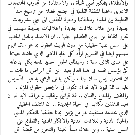
والانطلاق بتفكير نسبي للحياة .. والاستفادة من تجارب المجتمعات
الاخرى ونخبها المثقفة الفاعلة في المجتمع فضلا عن ترسيخ مبدأ
القطيعة بين الحياة ومطلقاتها ودعوة المثقفين الى تبني مشروعات
جديدة ومن خلال علاقات جديدة واخلاقيات جديدة سيسهم في
تحرر الثقافة من ايدي الطفيليين عليها .. ان الاعتناء بالجيل الجديد
على اسس علمية حقيقية من دون تلويث العقول بما هو سائد اليوم
سيسهم ايضا في التسريع لوأد كل بقايا الماضي الذي عاشته حياتنا
على مدى ثلاثين سنة ، وسيطلق الجيل الجديد نفسه بكل ابداعاته
كي يؤسس نفسه في هذا العالم بعيدا عن كل امراض ما فات ..
ان التحول ليس سهلا ابدا ، ولكن ينبغي الوعي به قبل التأسيس
عليه .. ثمة قيود لابد لها ان تكون في ما يخص حقوق المؤلف
والمثقف والمبدع والفنان .. ثمة قوانين وتقاليد واعراف لابد لها ان
تعيد للمثقفين مكانتهم في الحياة الجديدة .. ان المثقف الحقيقي
الذي يحتاجه مستقبلنا هو من يؤمن ايمانا حقيقيا بالتفكير المدني
والحياة المدنية والعلاقات المدنية والافكار المدنية والقطائع على
اسس مدنية .. ومن خلال مبدأ العلمنة والتحرر من قبضة كل