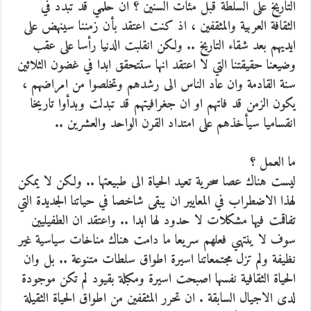
التاريخ على السلطة قبل مئات السنين ؟ ان حلمي قد تبدد في
الثقافة العربية والمثقفين ، اذ كنت اعتقد بأن زمننا سينهض على
ايديهم بعد شقاء التاريخ .. ولكن انقلبت الدنيا رأسا على عقب
وضيعنا حقيقتنا التي لا اعتقد انها ستتحقق ابدا في غضون الثلاثين
سنة القادمة وان عاد الناس الى رشدهم وتخلصوا من امراضهم ،
يكون الزمن قد فاتهم او ان جغرافيتهم قد تبدلت وبدأوا تاريخا
انقساميا سيأخذهم على امتداد القرن الواحد والعشرين ..
ما العمل ؟
ليست هناك عصا سحرية تعيد الحياة الى طبيعتها .. ولكن لا يمكن
لهذا الاضطراب في المعايير ان يبقى شاخصا في حياتنا الجديدة التي
تفاقمت فيها مشكلات لا حدود لها ابدا .. واعتقد ان الطفيليين
سوف لا ينتهي فعلهم سريعا ما دامت هناك مناخات سياسية غير
نظيفة ولم تزل مجتمعاتنا اسيرة اطواق سلطات متنوعة .. بل وان
الحياة الثقافية نفسها اصبحت اسيرة ومكبلة بقيود لم تكن موجودة
لدى الاجيال السابقة . ان تحرر المثقفين من اطواق الحياة الثقيلة