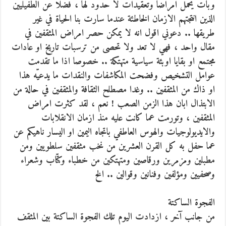
وبات يحمل امراضا وتعقيدات لا حدود لها ، فضلا عن الطفيليين
الذين انتجتهم الازمان الخاطئة عندما سارت بنا الحياة في غير
طريقها .. دعوني اقول انه لا يمكن حصر امراض المثقفين في
مقال واحد ، فهي لا تعد ولا تحصى من ترسبات تاريخ او عادات
مجتمع او بقايا اوبئة سياسية متهتكة .. خصوصا اذا ما تقدمت
عوامل التشخيص وفضحت المكاشفات والنقدات ما يدعيّه هذا
او ذاك من المثقفين .. وغدا مصطلح الثقافة والمثقفين في حالة من
الابتذال ابان هذا الزمن الصعب ! نعم ، لقد كثرت امراض
المثقفين ، وتورمت عما كانت عليه منذ ازمان الانقلابات
والايديولوجيات والهوس العاطفي باتجاه اليمين او اليسار ناهيكم عن
عما حفل به كل القرن العشرين من نخب مثقفين سلطويين ومن
مطبلين ومزمرين ورقاصين ومتهتكين من خطباء وكتّاب وشعراء
وصحفيين ومؤلفين وفنانين وقوالين .. الخ
الفجوة الساكتة
من جانب آخر ، ازدادت اليوم تلك الفجوة الساكتة بين المثقف