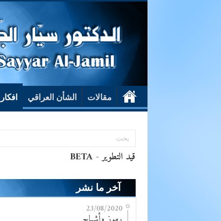
مقالات
الشأن العراقي
افكار
آخر ما نشر
23/08/2020
رموز وأشباح