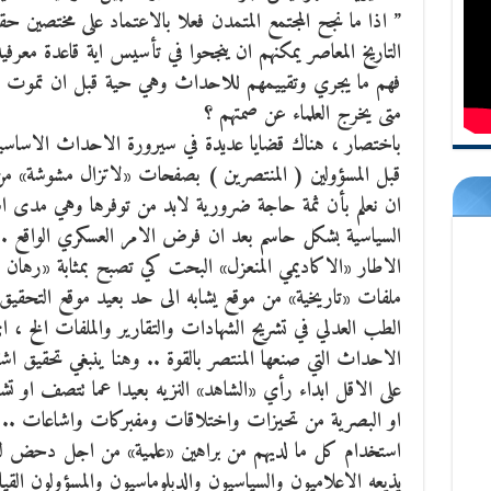
” اذا ما نجح المجتمع المتمدن فعلا بالاعتماد على مختصين حقي
التاريخ المعاصر يمكنهم ان ينجحوا في تأسيس اية قاعدة معر
فهم ما يجري وتقييمهم للاحداث وهي حية قبل ان تموت من 
متى يخرج العلماء عن صمتهم ؟
باختصار ، هناك قضايا عديدة في سيرورة الاحداث الاساسية 
قبل المسؤولين ( المنتصرين ) بصفحات «لاتزال مشوشة» من 
ان نعلم بأن ثمة حاجة ضرورية لابد من توفرها وهي مدى اس
السياسية بشكل حاسم بعد ان فرض الامر العسكري الواقع . 
الاطار «الاكاديمي المنعزل» البحت كي تصبح بمثابة «رهان ع
ملفات «تاريخية» من موقع يشابه الى حد بعيد موقع التحقيق 
الطب العدلي في تشريح الشهادات والتقارير والملفات الخ ،
الاحداث التي صنعها المنتصر بالقوة .. وهنا ينبغي تحقيق اشت
على الاقل ابداء رأي «الشاهد» النزيه بعيدا عما تتصف او تشت
او البصرية من تحيزات واختلاقات ومفبركات واشاعات .. وعلى
استخدام كل ما لديهم من براهين «علمية» من اجل دحض 
يذيعه الاعلاميون والسياسيون والدبلوماسيون والمسؤولون ال