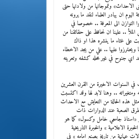
ى الاحداث» وتموجاتها من ولادتها حتى
ليوم ان يبادر العلماء لنقد ما يرونه
ا التوازن الى المعرفة .. خصوصا في
لملأ .. علينا ان نحافظ على حقائقنا من
بت على غثاء ما ينشره هذا او ذاك
 ويحترزوا عليها .. علي من يجد الاخطاء
د اي جنوح في غير محله كشفه وتعريته
ت في السنوات الاخيرة من القرن العشرين
ومتغيراته .. وهنا لابد لها وقد اكتسبت
مثل هذه الحالة من التعايش مع الاحداث
الطرق الصعبة عند الدوارات ذات
 أو «استاذ جامعي خامل وكسول» كما هو
رة الاعلامية » والخبرة التاريخية
ات عيانية من تاريخ يصنع امامه » في