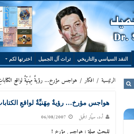
النقد السياسي والتاريخي
تراث آل الجميل
اخترتها لكم
الرئيسية
/
افكار
/
هواجس مؤرخ… رؤيةٌ مِهََنيِّةٌ لواقعِ الكتاباتِ 
هواجس مؤرخ… رؤيةٌ مِهََنيِّةٌ لواقعِ الكتاباتِ 
أ.د. سيّار الجَميل
06/08/2007
للبحث صلة : هواجس مؤرخ !