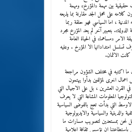
حقيقية بين مهمة «المؤرخ» ومهمة
 كلامه على محمل الجد مقارنة بما يذيعه
المدنية ، اما السياسي فهو حلقة ربما
دولة». بتعبير آخر لم يعد المؤرخ مجرد
الامر «مساهما» في الحياة العامة
ف تسلسل امتداداتها الا المؤرخ . وعليه
كانت الاثمان.
ون ما اكتبه في مختلف الشؤون مراجعة
 اعمال اخرى لمؤلفين بدأوا يهتمون
 في القرن العشرين ، بل على الاجيال التي
وجيا المعلومات المشاعة التي لا يعرف
اوسط التي بدأت تعج بالفوضى السياسية
ة والدينية والسياسية والايديولوجية
هل نحن بمستعدين لتصويب مسارات ما
 باستطاعتنا ان نؤسس ثقافة اعلامية