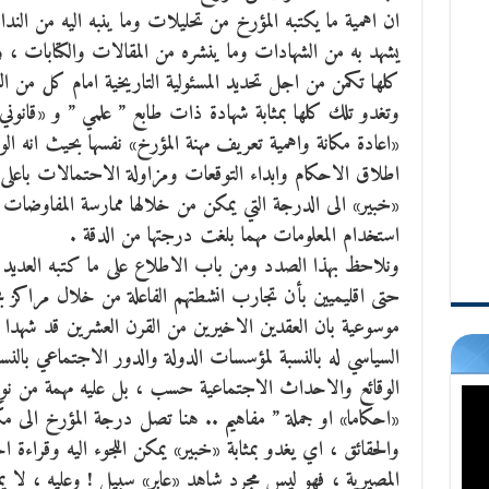
ان اهمية ما يكتبه المؤرخ من تحليلات وما ينبه اليه من الند
يشهد به من الشهادات وما ينشره من المقالات والكتابات ،
وم
كلها تكمن من اجل تحديد المسئولية التاريخية امام كل من الرس
وتغدو تلك كلها بمثابة شهادة ذات طابع ” علمي ” و «قانوني
«اعادة مكانة واهمية تعريف مهنة المؤرخ» نفسها بحيث انه الو
اطلاق الاحكام وابداء التوقعات ومزاولة الاحتمالات باعلى 
«خبير» الى الدرجة التي يمكن من خلالها ممارسة المفاوضات او 
استخدام المعلومات مهما بلغت درجتها من الدقة .
ونلاحظ بهذا الصدد ومن باب الاطلاع على ما كتبه العديد م
حتى اقليميين بأن تجارب انشطتهم الفاعلة من خلال مراكز 
موسوعية بان العقدين الاخيرين من القرن العشرين قد شهدا بر
السياسي له بالنسبة لمؤسسات الدولة والدور الاجتماعي بالنس
الوقائع والاحداث الاجتماعية حسب ، بل عليه مهمة من نوع م
«احكاما» او جملة ” مفاهيم .. هنا تصل درجة المؤرخ الى مكان
والحقائق ، اي يغدو بمثابة «خبير» يمكن اللجوء اليه وقراءة ا
المصيرية ، فهو ليس مجرد شاهد «عابر» سبيل ! وعليه ، لا ي