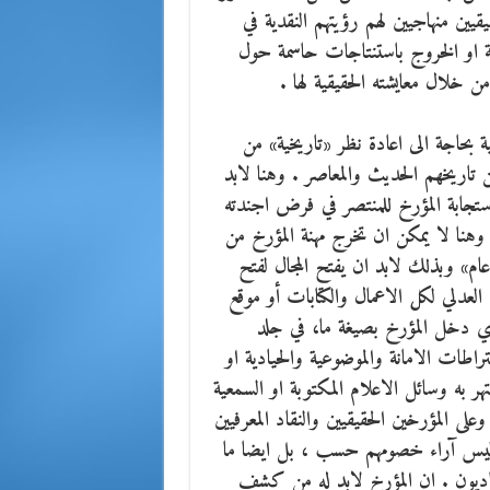
قيين منهاجيين لهم رؤيتهم النقدية في
فية او الخروج باستنتاجات حاسمة حول
خلال معايشته الحقيقية لها .
بحاجة الى اعادة نظر «تاريخية» من
تاريخهم الحديث والمعاصر . وهنا لابد
تجابة المؤرخ للمنتصر في فرض اجندته
وهنا لا يمكن ان تخرج مهنة المؤرخ من
ام» وبذلك لابد ان يفتح المجال لفتح
العدلي لكل الاعمال والكتابات أو موقع
 اي دخل المؤرخ بصيغة ما، في جلد
راطات الامانة والموضوعية والحيادية او
هر به وسائل الاعلام المكتوبة او السمعية
 المؤرخين الحقيقيين والنقاد المعرفيين
ليس آراء خصومهم حسب ، بل ايضا ما
قياديون . ان المؤرخ لابد له من كشف