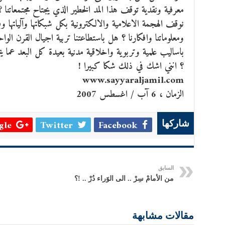
معرفية ونقدية توقف هذا المد الخطير الذي يجتاح مجتمعاتنا ؟
نوقف الهجمة الاعلامية والالكترونية بكل شبكاتها وآلياتها وفضا
ومعلوماتنا وافكارنا ؟ هل باستطاعتنا تربية اجيال القرن ال
باساليب علمية وتربوية واخلاقية مدنية بعيدة كل البعد عما 
؟ انني اشك في ذلك شكا كبيرا !
www.sayyaraljamil.com
الزمان ، 6 آب / اغسطس 2007
le +
Twitter
Facebook
شاركها
السابق
من الأمامْ سِرْ .. الى الوََراء دُرْ .. !؟
مقالات مشابهة