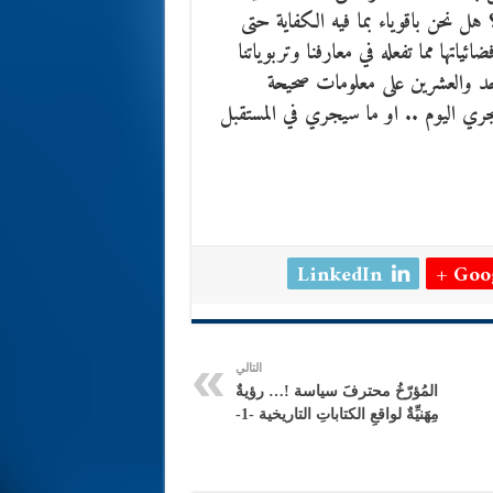
 هل نحن باقوياء بما فيه الكفاية حتى
ئياتها مما تفعله في معارفنا وتربوياتنا
واحد والعشرين على معلومات صحيحة
يجري اليوم .. او ما سيجري في المستقبل
LinkedIn
Goog
التالي
المُؤرّخُ محترفََ سياسة !… رؤيةٌ
مِهََنيِّةٌ لواقعِ الكتاباتِ التاريخية -1-