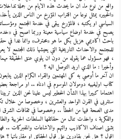
واقع من نوع ما. ان ما يحدث هذه الايام من جملة تداخلات 
«الخبير» يمثل نوعا من اقتراب المؤرخ من الناس الذين يأخذون
السياسي او يكتبه ، فالمؤرخ يبقى في خدمة المجتمع ومؤسساته 
يصبح في خدمة اوضاع سياسية معينة وربما اصبح في «خدمة ال
باحث اكاديمي هزيل بكل ما هو «محترف» وانما غدا في حقيقة 
للمجتمع والاحداث التاريخية التي يعيشها ذلك المجتمع لا يعر
، فهو مسؤول عما يقوله من دون ان يلوي عنق الحقيقة مهما 
وأخيرا : ما الذي اريد التوصّل اليه ؟
ان آخر ما أوصي به كل المهتمين والقراء الكرام الذين يتابع
كتاب اوليفييه دومولان الموسوم في ادناه .. او مراجعة بعض
اهتماما كبيرا بهذا الشأن الخطير ليس علينا نحن الذين تربينا
ستتربى في القرن الواحد والعشرين ، وخصوصا من خلال تكنول
مدى الصحة فيها من الخطأ .. وخصوصا في ثقافات الشرق ال
والفكرية ، واخذت تنال من حقائقها السلطات الحزبية والطائفي
بشتى اصناف الاكاذيب والتهم والاشاعات والمفبركات .. ف
اقول ؟ هل نحن بقادرين على قول الحقائق او مقارباتها ؟ هل