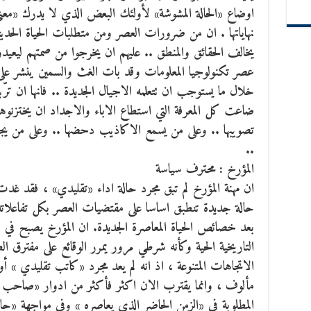
اوضاع «الحالة المشوشة» لأولئك البعض الذي لا يدرك «معن
نهاياتها . ان من ضرورات العصر ومن متطلبات الحياة الحديثة ا
يخالف الحقائق والمنطق .. عليهم ان يخرجوا من صمتهم ليعيدو
عصر تكنولوجيا المعلومات وقد بات الغث والسمين ينشر على ا
خلال ما يستوجب ان تتعلمه الاجيال الجديدة .. فانها ان ترّ
ضاعت كل المعرفة التي استطاع الاباء والاجداد ان يختزنوها
تصويبها .. وعلى من يسمع الاكاذيب دحضها .. وعلى من يج
..
المؤرخ : محترف سياسة
ان مهنة المؤرخ لم تبق مجرد حالة اداء «تقليدي» ، فقد غد
حالة جديدة تنطبق اساسا على مقتضيات العصر بكل تفاعلاته 
بعد خصائص الحياة المعاصرة الجديدة. ان المؤرخ يصبح في 
التاريخية الحية وكأنه شرطي مرور يمرر الوقائع على مفترق 
الاتجاهات المتنوعة ، اذ انه لم يعد مجرد «كاتب تقليدي »
مألوف ، وانما يقترب الان اكثر فأكثر من ادوار «صاحب الخب
المطلوبة في «الزمن الحاضر الذي يعاصره » وفي مواجهة «حال