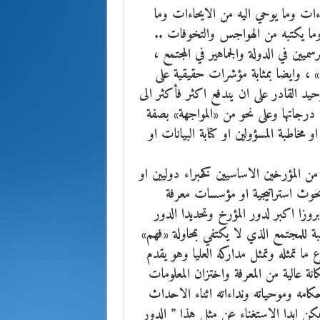
اءات وما يوحي اليه من الايحاءات وما
ا يكتبه من الهواجس والتخوفات ..
ميين في الدولة والجماهير في المجتمع ،
» ، وايضا بمثابة مؤشرات حقيقية على
حيد القادر على ان يندفع اكثر فأكثر الى
درجاتها وعلى نحو من «المواجهة» بصفة
مخاطبة المسؤولين او كتابة البيانات او
ن المؤرخين الاساسيين كخبراء دوليين او
بحوث استراتيجية او مؤسسات معرفة
وزا اكبر لدور المؤرخ وتحديدا الدور
بة للمجتمع الذي لا يكتفي بمحاولة «فهم»
ا تمثله وتمثل مداركه العليا وهو يقدم
ة عالية من المعرفة واختزان المعلومات
حكامه وموحياته ونداءاته اثناء الاحداث
مكن ابدا الاستغناء عن مثل هذا ” الدور