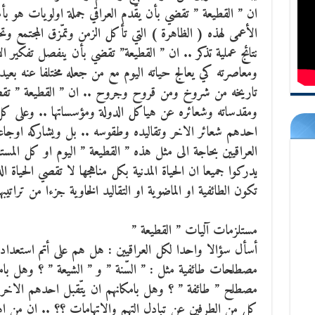
ان ” القطيعة ” تقضي بأن يقّدم العراقي جملة اولويات هو بأ
الأعمى لهذه ( الظاهرة ) التي تأكل الزمن وتمّزق المجتمع
نتائج عملية تذكر .. ان ” القطيعة” تقضي بأن ينفصل تفكير ا
ومعاصرته كي يعالج حياته اليوم مع من جعله مختلفا عنه بع
تاريخه من شروخ ومن قروح وجروح .. ان ” القطيعة ” تقض
ومقدساته وشعائره عن هياكل الدولة ومؤسساتها .. وعلى كل ا
احدهم شعائر الاخر وتقاليده وطقوسه .. بل ويشاركه اوجاعه
العراقيين بحاجة الى مثل هذه ” القطيعة ” اليوم او كل المس
يدركوا جميعا ان الحياة المدنية بكل مناهجها لا تقصي الحياة ال
تكون الطائفية او الماضوية او التقاليد الخاوية جزءا من تراتيبها
مستلزمات آليات ” القطيعة ”
أسأل سؤالا واحدا لكل العراقيين : هل هم على أتم استعداد 
مصطلحات طائفية مثل : ” السّنة ” و ” الشيعة ” ؟ وهل بام
مصطلح ” طائفة ” ؟ وهل بامكانهم ان يتّقبل احدهم الاخر
كل من الطرفين عن تبادل التهم والاتهامات ؟؟ .. ان من اهم