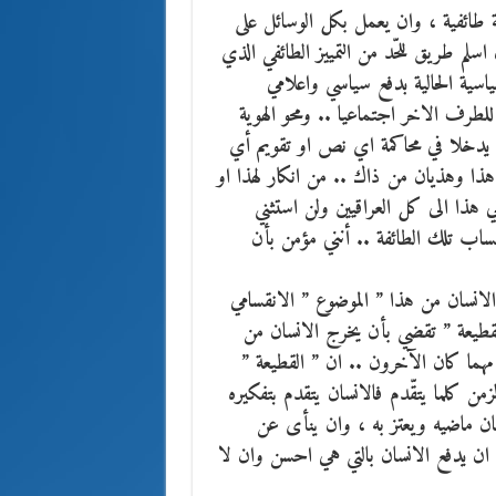
 طائفية ، وان يعمل بكل الوسائل على
اسلم طريق للحّد من التمييز الطائفي الذي
اسية الحالية بدفع سياسي واعلامي
لطرف الاخر اجتماعيا .. ومحو الهوية
لا يدخلا في محاكمة اي نص او تقويم أي
ذا وهذيان من ذاك .. من انكار لهذا او
 هذا الى كل العراقيين ولن استثني
ب تلك الطائفة .. أنني مؤمن بأن
لانسان من هذا ” الموضوع ” الانقسامي
لقطيعة ” تقضي بأن يخرج الانسان من
هما كان الآخرون .. ان ” القطيعة ”
من كلما يتقّدم فالانسان يتقدم بتفكيره
نسان ماضيه ويعتز به ، وان ينأى عن
ي ان يدفع الانسان بالتي هي احسن وان لا