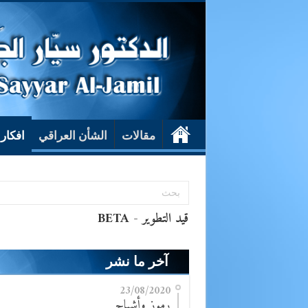
مقالات
الشأن العراقي
افكار
آخر ما نشر
23/08/2020
رموز وأشباح