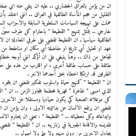
ان من يؤمن بالعراق الحضاري .. عليه ان ينفي عنه اي صفة
التقليل من حجم المأساة الطائفية في العراق ..
انني اعتقد بأن 
عملت على تهييجه السياسات السلطوية السابقة والاحزاب السي
خارجي .. يتمّثل بمنهج ” القطيعة ” باحترام كل طرف معيّن ل
الطائفية سياسيا . ان القطيعة تقضي على طرفي المعادلة ان 
عهد او تحليل أي تاريخ او مفاضلة أي مكان او مناطحة من ه
تجاهل من ذاك .. وهنا ينبغي علي ان أؤكد انني أوجه خطابي
طائفة على حساب طائفة أخرى ، او اقترب من هذه على حسا
الطرفين قد ارتكبا اخطاء بحق أحدهما الاخر .
ان ” القطيعة ” كمنهج حياة واسلوب تفكير تقضي ان يتجرد ا
الذي امسى ” ظاهرة ” قهرية محطمة بتجاوز الزمن .. ان ” ا
كل موغلاته الصعبة كي يكون حياديا ومستقلا عن الاخرين م
تقضي ان يرتفع الانسان عن بدائيته الاولى ، وان يؤمن ان الز
وابداعاته وكل معطياته .. ” القطيعة ” : تعني ان يحترم الا
تقديسه والاقامة الجبرية في زنازينه .. ان ” القطيعة ” تقض
يجادل الاخرين من دون منهج ولا علم ولا اصول ..