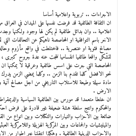
الاجراءات .. تربوية واعلامية أساسا
ان الثقافة الطائفية قد فرضت نفسها على الميدان في العرا
اعلامية .. وان بدائل طائفية لم يكن لها وجود ولكنها وجد
الاخر باسم التوافقية او المحاصصة ناهيكم عن التحالفات التي
مصالح فئوية او عنصرية .. فاختلطت في واقع مأزوم وحالة 
لتشّكل واقعا طائفيا انقساميا نتجت عنه عدة جروح كبرى ، 
المحاصصة التي جرت على اسس طائفية وعرقية لا يمكنها ان تب
نحو الافضل كلما تقدم بنا الزمن .. وكلما يمضي الزمن يدرك ا
مادة سهلة وطيعة للاستلاب التاريخي من اجل مصالح آنية
الارض .
ان خلطا متعمدا قد مورس بين الطائفية السياسية والديمقراطية
والمحكوم وانتج سلطة هشة ضعيفة غير قادرة على فرض احكام
ضائعة بين الاحزاب والتيارات والتكتلات وبين انواع من القو
والميليشيات والجماعات وبين المركزية الهزيلة واللامركزية العبث
والاحزاب الدينية الطائفية . وهكذا انتقلنا عبر اطوار من ال