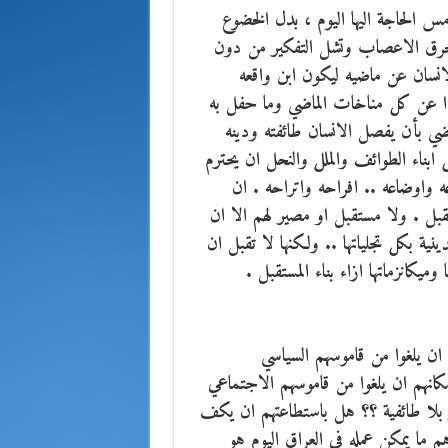
مس الحاجة اليها اليوم ، بدل الخضوع
 وتحرق الاعصاب وتشل التفكير من دون
لانسان عن ماضيه ليكون ابن واقعه
يدا عن كل مناخات الماضي وما حفل به
ي بأن يفصل الانسان طائفته ودينه
بناء الطوائف والملل والنحل ان يحترم
 واوضاعه .. افراحه واتراحه . ان
تقبل . ولا مستقبل او مصير لهم الا ان
دينية بكل تجلياتها .. ولكنها لا تقبل ان
 وميكانزماتها ازاء بناء المستقبل .
ان يلغوا من قاموسهم السياسي
كانهم ان يلغوا من قاموسهم الاجتماعي
 بلا طائفية ؟؟ هل باستطاعتهم ان يكف
 ما يمكن عمله في العراق اليوم هو