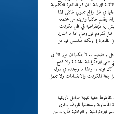
قلية الدينية ! ان نمو الظاهرة التكفيرية
عليها في ظل واقع تعبوي طائفي لهذا
اق ينقسم طائفيا وتريده من مجتمعه
عيش اية ديمقراطية في ظل مكونات
ظل تشرذم غير وطني اذا ما اعتبرنا
ه ( الظاهرة ) ولكنه منغمس فيها من
ل والتفخيخ .. لا يمكنها ان تولد الا في
ي تنفي الديمقراطية الحقيقية ولا تمنح
ا كان نوعه .. وهذا ما وجدناه في دول
ل بلغة المكونات والانقسامات ولا تعمل
 مخاطرها خفية نتيجة عوامل تاريخية
رة المأساوية وساعدتها ظروف وقوى
ديمقراطية او التوافقية ممّا يزيد من