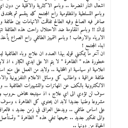
اشعال النار المضرمة .. وباسم الاكثرية والاقلية من دون 
وباسم التسلطية والمظلومية راح المجتمع كله ينقسم ثم يتخن
صاغر فيه الصالح وفيه الطالح تفاقمت الاتهامات بين طائفة 
لذاك !! وباسم المقاومة ضد الاحتلال راحت هذه الطائفة تت
الابرياء والارهاب ! وباسم التمييز الطائفي راح الصراع يأ
ابناء المجتمع !
ان آخر ما يمكنني قوله بهذا الصدد ان علاج وباء الطائفية 
خطورة هذه ” الظاهرة ” لا يتم الا على ايدي الكبار ، اذ ل
اعلامية او سياسية او انتخابية .. ولابد من العمل على منع اس
طائفة عراقية ، واطالب كل وسائل الاعلام التلفزيونية والاذ
الالكترونية بالكف عن المهاترات والتشهيرات الطائفية .. و
سوف لن تؤدي الى اي علاج ، اذ سيتبعه مخاض حروب وصرا
مشروعا وطنيا جديدا لابد ان يحتوي كل الظاهرة ، وسوف لن
على اساس طائفي .. ويدخل العراق في زمن جديد ، فالعرا
والى تفكير جديد .. جميعها تنفي هذه ” الظاهرة ” وتستأصل 
الحياة من دونها ..