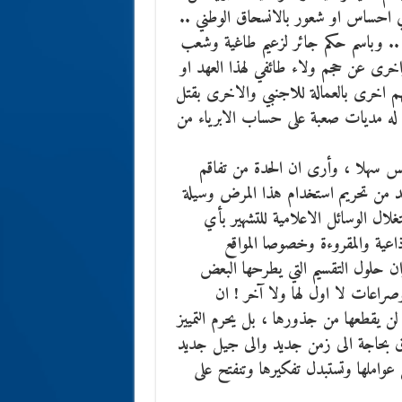
اي احساس او شعور بالانسحاق الوطني ..
دق .. وباسم حكم جائر لزعيم طاغية وشعب
واخرى عن حجم ولاء طائفي لهذا العهد او
هم اخرى بالعمالة للاجنبي والاخرى بقتل
خذ له مديات صعبة على حساب الابرياء من
ليس سهلا ، وأرى ان الحدة من تفاقم
ابد من تحريم استخدام هذا المرض وسيلة
تغلال الوسائل الاعلامية للتشهير بأي
اعية والمقروءة وخصوصا المواقع
ان حلول التقسيم التي يطرحها البعض
عات لا اول لها ولا آخر ! ان
 يقطعها من جذورها ، بل يحرم التمييز
ق بحاجة الى زمن جديد والى جيل جديد
عواملها وتستبدل تفكيرها وتنفتح على