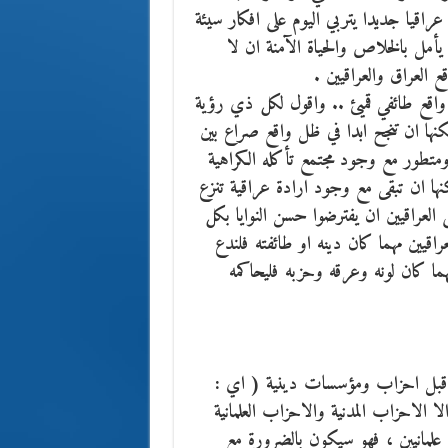
اقيا جديدا يتربي اليوم على افكار سيئة
أمل بالخلاص والحياة الآمنة ان لا
العراق والعراقيين .
 واقع طائفي قميئ .. واقول لكل ذي رؤية
نها ان تنجح ابدا في ظل واقع صراع بين
متطور مع وجود مجتمع تأكله الكراهية
كنها ان تبقى مع وجود ارادة عراقية تنزع
 العراقيين ان يفترضوا حسن النوايا بكل
يين مهما كان دينه او طائفته فلندع
هما كان لونه وعرقه وحزبه فليحاكمه
من قبل احزاب ومؤسسات دينية ( اي :
ا الاحزاب المدنية والاحزاب العلمانية
علمانيين ، فهو سيكون بالضرورة مع