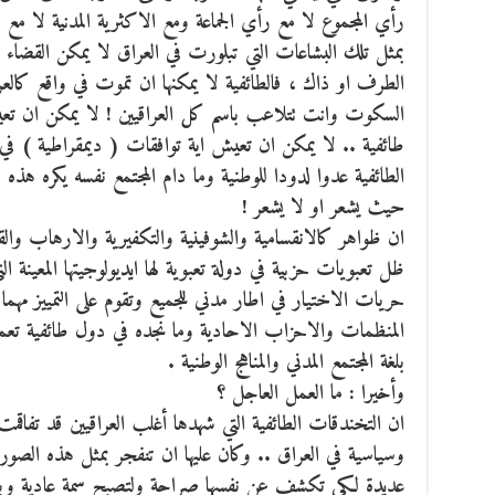
رأي المجموع لا مع رأي الجماعة ومع الاكثرية المدنية لا مع الا
بمثل تلك البشاعات التي تبلورت في العراق لا يمكن القضاء 
الطرف او ذاك ، فالطائفية لا يمكنها ان تموت في واقع كالعر
السكوت وانت تتلاعب باسم كل العراقيين ! لا يمكن ان ت
طائفية .. لا يمكن ان تعيش اية توافقات ( ديمقراطية ) في 
الطائفية عدوا لدودا للوطنية وما دام المجتمع نفسه يكره هذ
حيث يشعر او لا يشعر !
ان ظواهر كالانقسامية والشوفينية والتكفيرية والارهاب والقت
ظل تعبويات حزبية في دولة تعبوية لها ايديولوجيتها المعينة الت
حريات الاختيار في اطار مدني للجميع وتقوم على التمييز مهم
المنظمات والاحزاب الاحادية وما نجده في دول طائفية تعم
بلغة المجتمع المدني والمناهج الوطنية .
وأخيرا : ما العمل العاجل ؟
ان التخندقات الطائفية التي شهدها أغلب العراقيين قد تفاقمت
وسياسية في العراق .. وكان عليها ان تنفجر بمثل هذه الصو
عديدة لكي تكشف عن نفسها صراحة ولتصبح سمة عادية وباسم ال