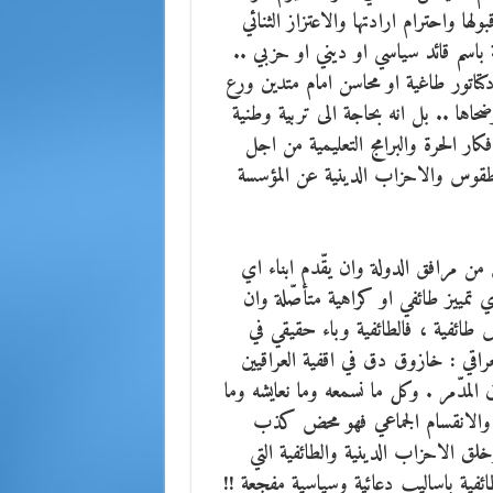
ها واحترام ارادتها والاعتزاز الثنائي
 باسم قائد سياسي او ديني او حزبي ..
تاتور طاغية او محاسن امام متدين ورع
حاها .. بل انه بحاجة الى تربية وطنية
فكار الحرة والبرامج التعليمية من اجل
والطقوس والاحزاب الدينية عن المؤسسة
ن مرافق الدولة وان يقّدم ابناء اي
 تمييز طائفي او كراهية متأصّلة وان
طائفية ، فالطائفية وباء حقيقي في
عراقي : خازوق دق في اقفية العراقيين
لمدّمر . وكل ما نسمعه وما نعايشه وما
فية والانقسام الجماعي فهو محض كذب
لق الاحزاب الدينية والطائفية التي
ئفية باساليب دعائية وسياسية مفجعة !!