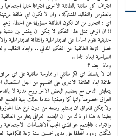
اعتراف كل طائفة بالطائفة الاخرى اعترافا خفيا اجتماعيا وقبول
بالطقوس والتقاليد المشتركة ، وان لا تكون اي طائفة مرتهنة
اي : التحرر من ان تكون الطائفة مسؤولة عن اخطاء زعيم دك
!! ان الوعي بمثل هذا التفكير لا يمكن ان ينتشر بين عشية وض
حقيقية تقوم اساسا على الديمقراطية والثقافة الديمقراطية والا
فصل النزعة الطائفية عن التفكير المدني .. وابعاد التقاليد 
السياسية ابعادا تاما ..
وماذا ايضا ؟
ان لا يتسلط اي فكر طائفي او ممارسة طائفية على اي مرفق م
طائفة ابناء الطائفة الاخرى على انفسهم من اجل استئصال اي
يتعايش الناس مع بعضهم البعض الاخر بروح مدنية لا بانفاس 
العراق خصوصا وانها كما وصفتها عندما حللّت بنية المجتمع ال
ولا يمكن للعراق ان يستقيم وضعه من دون نزع هذا الخازوق ا
يعلمنا به هذا او ذاك من ان المجتمع العراقي يخلو من الطائ
وافتراء ، فالمجتمع هو الذي انجب الانقسامات الاجتماعية وخ
شكّلت ردود افعالها على مدى خمسين سنة نزعة للكراهية الطا