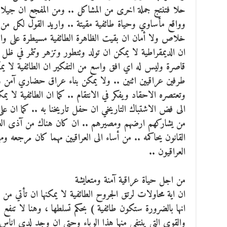
حلا فتنتج جملة اخرى من المشاكل .. ومن المفجع ان جيلا عر
وواقع مأساوي وحياة طائفية مقيتة .. واريد القول لكل من ي
خلاص ولا أمان ان بقيت الظاهرة الطائفية مسيطرة على واقع 
ان الديمقراطية لا يمكن ان تولد وتتطور وتزهر وتثمر في ظل
قاصرة وليس له اي افق واسع من التفكير ان الطائفية لا يمك
طرفين عراقيين اثنين .. ولا يمكن بناء عراق حضاري آمن و
وتعتصره الاحقاد ويفكر في الانتقام .. كما ان الطائفية لا يم
الى فض الاشتباك التاريخي ان حفل تاريخنا به .. كما ان على
من يشاركهم ارضهم ومصيرهم .. ان كان هناك من آذى العراق
القانون يحاكمه .. من أساء الى العراقيين مهما كان مرجعه وم
العراقيون ..
من اجل حياة عراقية آمنة ومتعايشة
ان اية محاولات لرتق الجروح الطائفية لا يمكنها ان تأتي 
انها بالضرورة ستكون طائفية ) بحكم تسلطها ، وهنا لا تنفع ال
والقوى التي ينتفي منها هذا الوباء وحتى ان وجد لدى اناس 