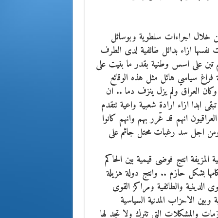
ق من خلال اجراءات سلطوية وبوسائل
ت نفسها ازاء بدائل طائفية لدى الطرف
 لم تبن على اسس وطنية بقدر ما بنيت على
فراغ سياسي هائل مثل هذه الوقائع
وكان العراق ولم يزل ينزف دما .. ان
قى ابدا ازاء ارادة شعبية واعية تتقدم
لعراقيون انهم قد غّرر بهم وانهم كانوا
 ومن اجل سد رغبات محتل جاثم على
 المزيفة انتج فوضى قيمية بين الحاكم
ها بشكل حازم .. وانتج دولة هزيلة
ى الدينية والطائفية ومراكز القوى
ية وبين الاحزاب المدنية السياسية
ازمات والمشكلات التي تترك ولا تجد لها