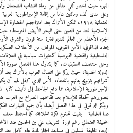
النهر، حيث اختار ألفي مقاتل من رماة النشاب الشجعان وأ
وعلى مدى ألف ومائتين عاما من إقامة الإمبراطورية العربية
العثمانية ۱٩۱٨، تمكن الأتراك بعد امتزاجهم الحضار
الإسلامية تمتد من الصين حتى البحر الأبيض المتوسط، حيث 
الجزء الأعظم من العالم القديم لفترة ستة قرون والشرق الأو
يحدد الداقوقي: الأمن القومي، الموقف من الأحلاف العسكرية
الفلسطينية والقضية القبرصية كمتغيرات سياسية في العلاقات 
وحتى منتصف الستينيات. كما يتناول هذا الفصل صورة الأترا
الدولة الحديثة، حيث يركز على اتصال العرب بالأتراك بعد أن
أشرافهم بتزويج بناتهم بالخلفاء، الأمر الذي كفل لهم أن يكونو
الإمبراطورية الإسلامية، مما دفع الجاحظ إلى تأليف كتابه 
بتصويرهم كحماة للإسلام بعد تقاسمهم الصراع مع العرب ضد
ويذكر الداقوقي في هذا الفصل أيضا، بأن جميع التيارات الفكري
عدا العلمانية – بقيت تحترم فكرة الخلافة، كما احتفظ معظم 
الخليفة العثماني رغم ثورة الشريف علي بن الحسين ضد الاتحاد
الدعاء لخليفة المسلمين في مساجد الحجاز لمدة عام كامل بعد 