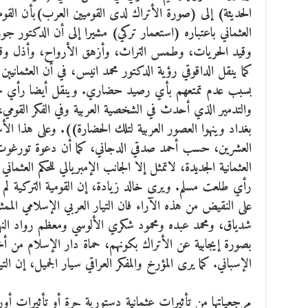
الحديثة) إلى (صورة الأتراك لدى القوميين العرب)بأن القوميي
العثماني باعتباره (استعمار تركي) مشيرا إلى أن الدكتو
وقيد الحريات، وطمس التراث، وأزهق الأرواح، وأذل وقهر ا
كما ينقل الداقوقي رؤية الدكتور محمد انيس، في أن العثمانيي
بسبب عدم تمتعهم بأي رصيد حضاري. وينقل أيضا رأي حس
والتدمير الذي أحدث في الشخصية العربية وفي الفكر القومي، 
بغداد وينهوا العصور العربية لتلك الحضارة)). وعلى هذا الأس
العشرين، حسب أحمد صدقي الدجاني، كما أن دعوة تورغوت 
العثمانية الجديدة، لاتمثل إلا الجانب الإمبريالي للحكم العثما
رأي طلعت مسلم. ويرى خالد زيادة، إن القومية التركية لم 
على النقيض من هذه الآراء فان التيار العربي الإسلامي ال
شدياق، ومحمد عبده ومحمود شكري الألوسي ومعظم رواد النه
بصورة إيجابية عن الأتراك بكونهم، حماة دار الإسلام من أخط
الإسباني. كما يرى المؤرخ والمفكر العراقي سيار الجميل، إن ال
مرجعياتها من تأثيرات عثمانية دستورية حرة أو تأثيرات أ