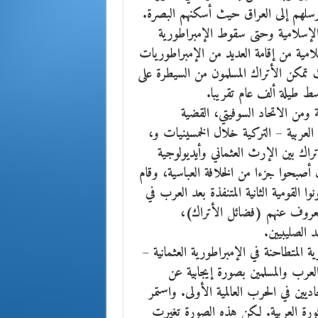
رسلهم إلى العراق حيث أسكنهم البصرة.
 الإسلامية وحتى سقوط الإمبراطورية
ة الإسلامية من إقامة العديد من الإمبراطوريات
تمكن الأتراك المسلمون من السيطرة على
سط طيلة ألف عام تقريبا.
 ومن الاتحاد السوفيتي، القضية
العربية – التركية خلال الخمسينيات و،
ك بين الإرث العثماني وأيديولوجية
 أصبحوا جزءا من الخلافة العباسية، وقام
ا القومية الثانية المتنفذة بعد العرب في
المعروف عنهم (فضائل الأتراك)،
 الصليبيين.
ة المتطاحنة في الإمبراطورية العثمانية –
العرب والمسلمين بصورة إيجابية عن
يين في الحرب العالمية الأولى. واستمر
الثورة العربية. لكن هذه الصورة تغيرت