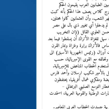
ن العلمانيين العرب يقيمون الحكم
ر جورج كلاس يصف هذا الحكم بأنه كبت
لشعب. وأن العثمانيين كانوا محتلين.
ن لم يدخلوا أي تغيير ذي بال على مصر
ن العلوي القائل ((ان التخريب
سهل للغزاة الأتراك أن يسقطوا فيما بعد
اس فالأتراك برابرة وغزاة وتتار القرن
أوزال (رئيس الجمهورية الأسبق) الى
ني وتحالفه مع القوى الإمبريالية، حسب
تستخدم الخطاب المناهض للإمبريالية.
ممثل بالأمير شكيب ارسلان وأحمد فارس
ضة ومفكري شمال أفريقيا، يحتفظون
ار التوسع الصليبي البرتغالي –
تيارات الوطنية والقومية العربية، استمدت
وربية جسدت الخطاب العربي المعاصر.