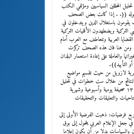
ليل المحللين السياسيين ومؤلفي الكتب
بقوله ((. . إذا كانت بعض الصحف
 يقومون باستغلال الدين ويتدخلون في
ي التركية ويضطهدون الأقليات التركية
 القضايا العربية وتتعاطف مع العرب أمام
مين. ومن هنا فان هذه الصحف تركزت
تها والعاملة على إعادة استعمار البلدان
أو التأييد)).
رية لازويل من حيث تقسيم مواضيع
النتائج من خلال ست خطوات في تحليل
ملامح الصورة. وقد قام بجمع المعطيات وتصنيفها وتحليلها في ۱۳ صحيفة يومية وأسبوعية وشهرية
تاحيات والتعليقات والتحقيقات
ربع فرضيات: ذهبت الفرضية الأولى إلى
ة في جعل الإعلام العربي يتحول إلى بوق
 والسياسات بدلا من أن يكون إعلاما