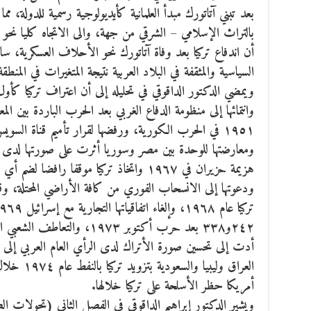
بعد تبني آتاتورك مبدأ العلمانية كأيديولوجية رسمية للدولة، م
بالتراث الإسلامي – الشرقي من جهة، والى الاتجاه كليا نحو ا
أن اندفاع تركيا بعد وفاة آتاتورك نحو الأحلاف العسكرية، 
السياسية والمثقفة في البلاد العربية نتيجة المتغيرات في المنط
وانتمائها إلى منظومة الدفاع الغربي بعد الحرب الباردة بين الم
۱٩٥۱ في الحرب الكورية، ورفضها لقرار تأميم قناة السو
ومعارضتها للوحدة بين مصر وسوريا أثرت على صورتها لدى
هزيمة حزيران في ۱٩٦٧ واتخاذ تركيا موقفا را
ودعوتها إلى الانسحاب الفوري من كافة الأراضي المحتلة، وق
٢٤٢و۳۳٨ بعد حرب أكتوبر ۱٩٧۳، 
أدت إلى تحسين صورة الأتراك لدى الرأي العام العربي إ
العراق وليب
أمريكا حظر الأسلحة على تركيا خلالها.
ويشير الدكتور إبراهيم الداقوقي في الفصل الثاني (تحولات ال