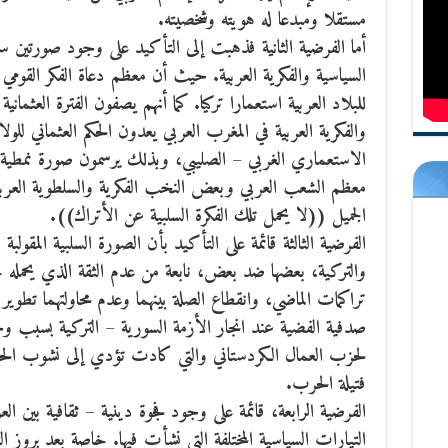
مستقلا ومبدعا له هويته وشخصيته.
أما الفرضية الثانية فذهبت إلى التأكيد على وجود صورتين سل
السياسية والفكرية العربية. حيث أن معظم دعاة الفكر القومي ف
للبلاد العربية استعمارا تركيا. كما أنهم يصفون الفترة العثمانية
والفكرية العربية في المغرب العربي يعدون الحكم العثماني للولا
الاستعماري الغربي – الصليبي، وبذلك يرسمون صورة نمطية إيج
معظم الشعب العربي وبعض النخب الفكرية والسلطوية العربية
الجميل ((لا يحمل تلك الفكرة السلبية عن الأتراك)).
الفرضية الثالثة قائمة على التأكيد بأن الصورة السلبية المقولبة
والتركية، بعضها ضد بعض، نابعة من عدم الثقة الذي يحم
تراكمات الماضي، وانقطاع الصلة بينهما وعدم محاولتهما تطوي
صدفية الفضية عند انجار الأزمة السورية – التركية بسبب و
لحزب العمال الكردستاني والتي كادت تؤدي إلى نشوب الح
فتيلة الحرب.
الفرضية الرابعة، قائمة على وجود فجوة دينية – ثقافية بين 
التيارات السياسية المختلفة التي نشأت فيها. خاصة بعد بروز التي