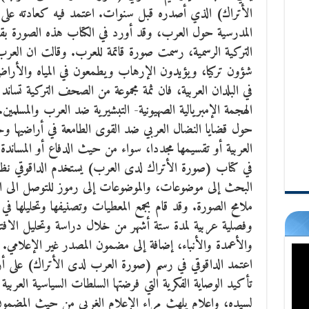
الأتراك) الذي أصدره قبل سنوات. اعتمد فيه كعادته على تح
المدرسية حول العرب، وقد أورد في الكتاب هذه الصورة 
التركية الرسمية، رسمت صورة قاتمة للعرب. وقالت ان العرب
شؤون تركيا، ويؤيدون الإرهاب ويطمعون في المياه والأراض
في البلدان العربية، فان ثمة مجموعة من الصحف التركية تساند
الهجمة الإمبريالية الصهيونية- التبشيرية ضد العرب والمسل
حول قضايا النضال العربي ضد القوى الطامعة في أراضيها وخيرا
العربية أو تقسيمها مجددا، سواء من حيث الدفاع أو المساندة 
في كتاب (صورة الأتراك لدى العرب) يستخدم الداقوقي نظ
البحث إلى موضوعات، والموضوعات إلى رموز للتوصل الى 
وفصلية عربية لمدة ستة أشهر من خلال دراسة وتحليل الافت
والأعمدة والأنباء، إضافة إلى مضمون المصدر غير الإعلامي.
اعتمد الداقوقي في رسم (صورة العرب لدى الأتراك) على أ
تأكيد الوصاية الفكرية التي فرضتها السلطات السياسية العربي
لسيده، وإعلام يلهث مراء الإعلام الغربي من حيث المضمون