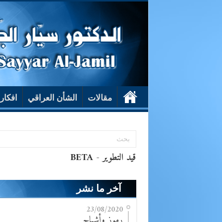
مقالات
الشأن العراقي
افكار
آخر ما نشر
23/08/2020
رموز وأشباح