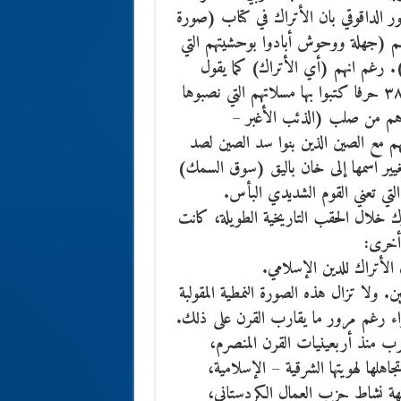
ر الداقوقي بان الأتراك في كتاب (صورة
، هم (جهلة ووحوش أبادوا بوحشيتهم التي
. رغم انهم (أي الأتراك) كما يقول
الداقوقي، لهم خطهم المعروف ب- (اورخون) المؤلف من ۳٨ حرفا كتبوا بها مسلاتهم التي نصبوها
حدارهم من صلب (الذئب الأغبر –
 مع الصين الذين بنوا سد الصين لصد
ك بعد احتلالهم لعاصمتهم بكين عام ٢۰۰ م وتغيير اسمها إلى خان باليق (سوق السمك)
لتي تعني القوم الشديدي البأس.
ك خلال الحقب التاريخية الطويلة، كانت
 أخرى:
ن. ولا تزال هذه الصورة النمطية المقولبة
سواء رغم مرور ما يقارب القرن على ذلك.
لعرب منذ أربعينيات القرن المنصرم،
ها لهويتها الشرقية – الإسلامية،
ياح شمال العراق منذ حرب الخليج ۱٩٩۱ لمواجهة نشاط حزب العمال الكردستاني،