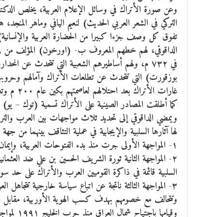
وعن صورة الأتراك في وسائل الإعلام العربية، يخلص الدكتو
التركي في الشعر العربي الحديث) لنعيم اليافي وماهر المنجد
تفوق كل وصف جزءا كبيرا من الحضارة العربية والإنسانية)
في ٧۳٢ م، ولهم أساطيرهم الشعبية التي تتحدث عن ان
بوزقورت) التي تتحدث عن تطلعات الأتراك وآمالهم وحروبهم
غارات الأترا
كما أطلقت المصادر الصينية على الأتراك تسمية (توك – يو) ا
ويمضي الداقوقي إلى تحديد ثلاث مواجهات بين العرب والتر
لها آثارها السلبية والإيجابية في عملية التثاقف بينهما من جهة
۱- المواجهة الأولى جرت منذ بدء الفتوحات العربية، وإيمان الأتراك للدين الإسلامي.
٢- المواجهة الثانية ثورة الشريف الحسين بن علي ضد العثمانيي
السلبية قائمة في ذاكرة القوميين العرب والأتراك على حد 
۳- المواجهة الثالثة ناتجة عن اتباع سياسة خارجية تتجاهل ا
وتتحالف مع خصومهم بهدف كسب الهوية الأوربية، مقابل تجاهل
وقيامها باجت