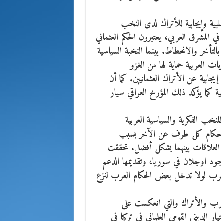
بية وإيجابية للأتراك لدى النخب
ي المشرق العربي، يعتبرون الحكم العثماني
 بالتأخر والانحطاط. بينما النخبة السياسية
يات العربية حماية لها من الغزو
ابية عن الأتراك العثمانيين. كما أن
 كما يؤكد ذلك المؤرخ العراقي سيار
 للنخب الفكرية والسياسية العربية
له حكام كل طرف عن الآخر بسبب
ر العلاقات بينهما بشكل أفضل. تحققت
جود اوجلان في سوريا، وتقديمها الدعم
رب لولا تدخل بعض الحكام العرب لنزع
العرب والأتراك والتي انعكست على
ار الديني القومي العلماني في تركيا في