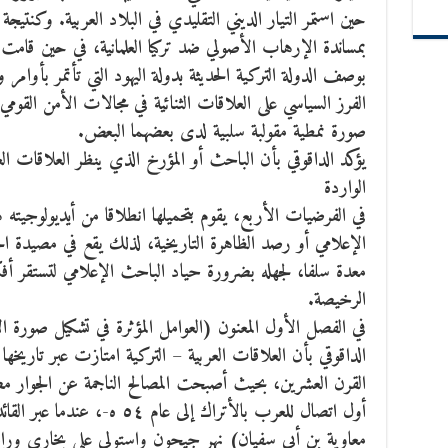
حين استمر التيار الديني التقليدي في البلاد العربية. وكنتيجة
بمساندة الإرهاب الأصولي ضد تركيا العلمانية، في حين قامت ا
بوصف الدولة التركية الحديثة بدولة اليهود التي تأتمر بأوا
الفرز السياسي على العلاقات الثنائية في مجالات الأمن القومي
صورة نمطية مقولبة سلبية لدى بعضهما البعض.
يؤكد الداقوقي بأن الباحث أو المؤرخ الذي ينظر العلاقات العر
الواردة
في الفرضيات الأربع، يقوم بتحميلها انطلاقا من أيديولوجي
الإعلامي أو رصد الظاهرة التاريخية، لذلك يقع في مصيدة ال
معدة سلفا، لجهله بضرورة حياد الباحث الإعلامي لتستقر أفكا
الرخيصة.
في الفصل الأول المعنون (العوامل المؤثرة في تشكيل صورة ا
الداقوقي بأن العلاقات العربية – التركية امتازت عبر تاريخه
القرن العشرين، بحيث أصبحت المصالح الناجمة عن الجوار مصا
أول اتصال للعرب بالأتراك إلى عا
معاوية بن أبي سفيان) نهر جيحون واستولى على بخارى ورامد