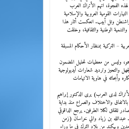
 لهذه الفجوة، اتهم الأتراك العرب
لتيارات القومية العروبية والإسلامية
مر واشنطن وتل أبيب. انعكست أثار هذا
 والتنمية الوطنية والثقافية، وخلقت
بية – التركية بمنظار الأحكام المسبقة
ته هو، وليس من معطيات تحليل المضمون
جهل والتحيز وترديد شعارات أيديولوجية
ره وأبحاثه في هاوية الاتهامات
لأتراك لدى العرب) يرى الدكتور إبراهيم
ا بالاتفاق والاختلاف والصراع منذ بداية
در للقلق لكلا الطرفين. يرجع الداقوقي
م ٥٤ ه-، عندما عبر القائد عبدالله بن زياد والي خراسان (زمن
ين وبيكند من بلاد الترك في ما وراء