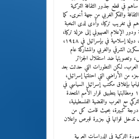
ما ساهم في قطع جذور الثقافة التركية
لثقافة والفكر الغربي من جهة أخرى. كما
ساهم في تغريب تركيا، وأدى لدى النخبة
قة ودور الإعلام الصهيوني إلى عزلة تركيا،
ويمضي الدكتور الداقوقي في تحليله إلى أن اعتراف تركيا كأول دولة إسلامية في بإسرائيل في ۱٩٤٨،
عسكرين الشرقي والغربي والمشاركة عام
يس، وتصويتها ضد استقلال الجزائر
 العرب. لكن التطورات التي حدثت بعد
فضا لضم أي جزء من الأراضي التي احتلتها إسرائيل،
يامها بإغلاق مكتب إسرائيل السياسي في
تركيا عام ۱٩٦٨، وإلغاء اتفاقياتها التجارية مع إسرائيل ۱٩٦٩ ومطالبتها بتطبيق قرار الأمم المتحدة
والتعاطف الشعبي التركي مع العرب والقضية الفلسطينية،
لى درجة كبيرة، بحيث قامت كل من
يا والسعودية بتزويد تركيا بالنفط عام ۱٩٧٤ خلال تدخل قواتها في جزيرة قبرص وإعلان
صورة التركية في الدراسات العربية