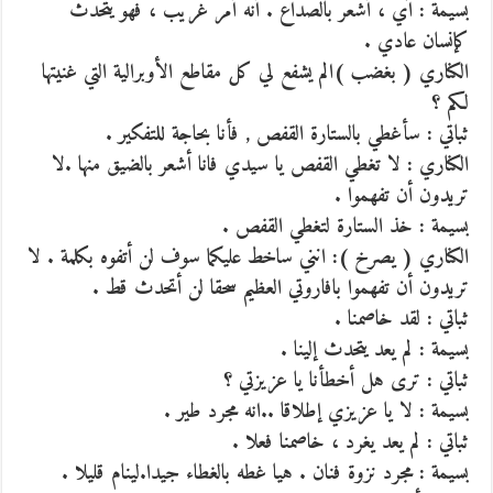
بسيمة : آي ، أشعر بالصداع . أنه أمر غريب ، فهو يتحدث
كإنسان عادي .
الكناري ( بغضب )الم يشفع لي كل مقاطع الأوبرالية التي غنيتها
لكم ؟
ثباتي : سأغطي بالستارة القفص , فأنا بحاجة للتفكير .
الكناري : لا تغطي القفص يا سيدي فانا أشعر بالضيق منها .لا
تريدون أن تفهموا .
بسيمة : خذ الستارة لتغطي القفص .
الكناري ( يصرخ ): انني ساخط عليكما سوف لن أتفوه بكلمة . لا
تريدون أن تفهموا بافاروتي العظيم سحقا لن أتحدث قط .
ثباتي : لقد خاصمنا .
بسيمة : لم يعد يتحدث إلينا .
ثباتي : ترى هل أخطأنا يا عزيزتي ؟
بسيمة : لا يا عزيزي إطلاقا ..انه مجرد طير .
ثباتي : لم يعد يغرد ، خاصمنا فعلا .
بسيمة : مجرد نزوة فنان . هيا غطه بالغطاء جيدا.لينام قليلا .