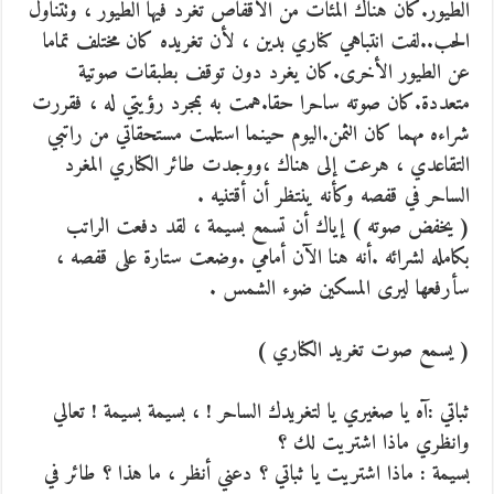
الطيور.كان هناك المئات من الأقفاص تغرد فيها الطيور ، وتتناول
الحب..لفت انتباهي كناري بدين ، لأن تغريده كان مختلف تماما
عن الطيور الأخرى.كان يغرد دون توقف بطبقات صوتية
متعددة.كان صوته ساحرا حقا.همت به بمجرد رؤيتي له ، فقررت
شراءه مهما كان الثمن.اليوم حينما استلمت مستحقاتي من راتبي
التقاعدي ، هرعت إلى هناك ،ووجدت طائر الكناري المغرد
الساحر في قفصه وكأنه ينتظر أن أقتنيه .
( يخفض صوته ) إياك أن تسمع بسيمة ، لقد دفعت الراتب
بكامله لشرائه .أنه هنا الآن أمامي .وضعت ستارة على قفصه ،
سأرفعها ليرى المسكين ضوء الشمس .
( يسمع صوت تغريد الكناري )
ثباتي :آه يا صغيري يا لتغريدك الساحر ! ، بسيمة بسيمة ! تعالي
وانظري ماذا اشتريت لك ؟
بسيمة : ماذا اشتريت يا ثباتي ؟ دعني أنظر ، ما هذا ؟ طائر في