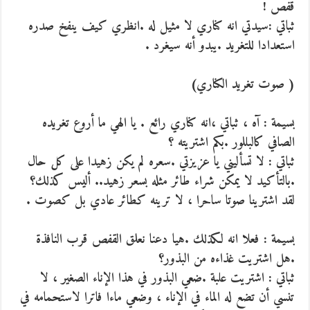
قفص !
ثباتي :سيدتي انه كناري لا مثيل له .انظري كيف ينفخ صدره
استعدادا للتغريد .يبدو أنه سيغرد .
( صوت تغريد الكناري)
بسيمة : آه ، ثباتي ،انه كناري رائع . يا الهي ما أروع تغريده
الصافي كالبللور .بكم اشتريته ؟
ثباتي : لا تسأليني يا عزيزتي .سعره لم يكن زهيدا على كل حال
.بالتأكيد لا يمكن شراء طائر مثله بسعر زهيد.. أليس كذلك؟
لقد اشترينا صوتا ساحرا ، لا ترينه كطائر عادي بل كصوت .
بسيمة : فعلا انه لكذلك .هيا دعنا نعلق القفص قرب النافذة
.هل اشتريت غذاءه من البذور؟
ثباتي : اشتريت علبة .ضعي البذور في هذا الإناء الصغير ، لا
تنسي أن تضع له الماء في الإناء ، وضعي ماءا فاترا لاستحمامه في