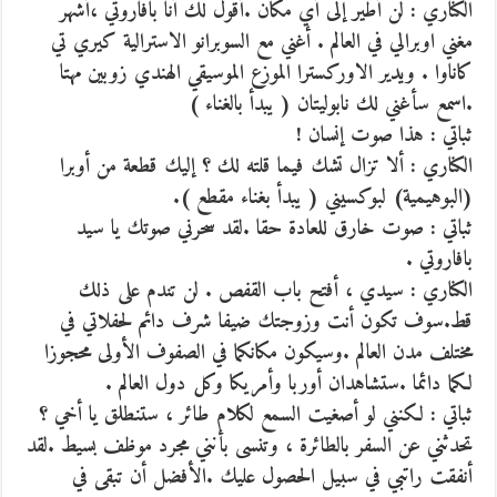
الكناري : لن أطير إلى أي مكان .أقول لك أنا بافاروتي ،أشهر
مغني اوبرالي في العالم . أغني مع السوبرانو الاسترالية كيري تي
كاناوا . ويدير الاوركسترا الموزع الموسيقي الهندي زوبين مهتا
.اسمع سأغني لك نابوليتان ( يبدأ بالغناء )
ثباتي : هذا صوت إنسان !
الكناري : ألا تزال تشك فيما قلته لك ؟ إليك قطعة من أوبرا
(البوهيمية) لبوكسيني ( يبدأ بغناء مقطع ).
ثباتي : صوت خارق للعادة حقا .لقد سحرني صوتك يا سيد
بافاروتي .
الكناري : سيدي ، أفتح باب القفص . لن تندم على ذلك
قط.سوف تكون أنت وزوجتك ضيفا شرف دائم لحفلاتي في
مختلف مدن العالم .وسيكون مكانكما في الصفوف الأولى محجوزا
لكما دائما .ستشاهدان أوربا وأمريكا وكل دول العالم .
ثباتي : لكنني لو أصغيت السمع لكلام طائر ، ستنطلق يا أخي ؟
تحدثني عن السفر بالطائرة ، وتنسى بأنني مجرد موظف بسيط .لقد
أنفقت راتبي في سبيل الحصول عليك .الأفضل أن تبقى في