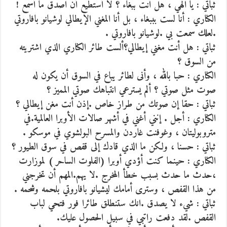
ثباتي : يا الهي ، هل أنت ببغاء ؟ لا أستطيع أن اصدق ما أسمع !
الكناري : أنا لست بببغاء ، بل أنا المغني الإيطالي لوشيانو بافاروتي
.لعلك سمعت بي .لوشيانو بافاروتي .
ثباتي : هل أنت مغني إيطالي؟ألست طائر الكناري الذي اشتريته
من السوق ؟
الكناري : حبا بالله ، وأنى لطائر يباع في السوق أن يكون له
صوت مثل صوتي ؟ ألم يسترعي انتباهك صوتي المميز ؟
ثباتي : حقا إن صوتك من طراز خاص .إذن أنت مغن إيطالي ؟
الكناري : أجل . إنني أغني في أشهر صالات الأوبرا العالمية.في
متروبوليتان ، وغوفنت غاردن والمسرح البولشوي في موسكو .
ثباتي : حسنا ، ولكن ما الذي قادك إلى قفص في سوق الطيور ؟
الكناري : حينما كنت أؤدي أوبرا (الفلوت الساحر ) لموزارت
،حدث ما حدث بسبب خطأ المخرج .لا يهم.المهم أن تخرجني
من هذا القفص ، وسترى أمامك ليشيانو بافاروتي بلحمه وشحمه .
ثباتي : شيء لا يصدق .انك ستنطلق طائرا فور فتحي لباب
القفص .لقد دفعت راتبي في سبيل الحصول عليك.