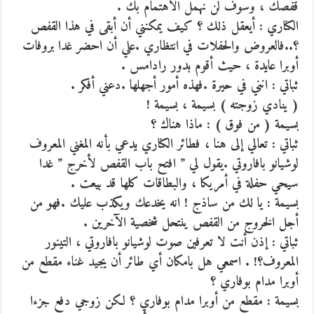
قفصك ، وسوف لن نهمل الاهتمام بك .
الكناري : أيعقل ذلك ؟ كيف يمكنني أن أبقى في هذا القفص
؟..فالعروض والحفلات في انتظاري .علي أن احضر غدا بروفات
أوبرا عايدة ، حيث أقوم بدور رادامس .
ثباتي : انني في حيرة .فهذه أمور أجهلها .دعني أفكر .
( ينادي زوجته ) بسيمة ، بسيمة !
بسيمة ( من فوق ) : ماذا هناك ؟
ثباتي : تعالي إلى هنا ، فطائر الكناري يدعي بأنه المغني المعروف
لوشيانو بافاروتي .يقول لي ” افتح باب القفص لأخرج ” غدا
سيحي حفلة في أمريكا ، والبطاقات كلها قد بيعت .
بسيمة : يا لك من ساذج ! انه يخدعك ويكذب عليك .فهو من
أجل الخروج من القفص ينتحل شخصية الآخرين .
ثباتي : إذن أنت لا تعرفين صوت لوشيانو بافاروتي ، التينور
المعروف؟! . اسمعي هل بامكان أي طائر أن يجيد غناء مقطع من
أوبرا مدام بوفاري ؟
بسيمة : مقطع من أوبرا مدام بوفاري ؟ لكن زوجي دفع جزءا