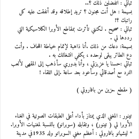
ثباتي : أتفضلين ذلك ؟..
بسيمة : هل أنت مجنون ؟ تريد إطلاقه وقد أنفقت عليه كل
راتبك ؟!
ثباتي : صحيح . لكنني تأثرت بمقاطع الأوبرا الكلاسيكية التي
رددها لي .
بسيمة: دعك من ذلك .أنا ذاهبة لإتمام خياطة اللحاف . وأنت
دع الطائر يبقى لوحده ، يكفي انشغالك به .
ثباتي :حسنا يا عزيزتي ، وأنا بدوري سأذهب إلى المقهى لألعب
النرد مع أصدقائي وسأعود بعد ساعة .إلى اللقاء !
( مقطع حزين من بافاروتي )
تينور : المغني الذي يمتاز بأداء أعلى الطبقات الصوتية في الغناء
الأوبرا لي ( تينور) ، وتقابله (سوبرانو) بالنسبة لمغنيات الأوبرا.
* ليشيانو بافاروتي : أعظم مغني السوبرانو ولد 1935في مدينة