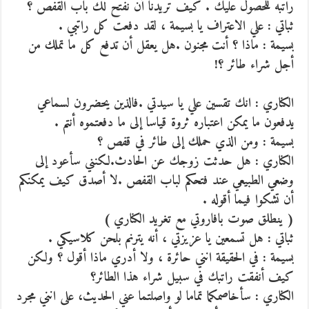
راتبه للحصول عليك . كيف تريدنا أن نفتح لك باب القفص ؟
ثباتي : علي الاعتراف يا بسيمة ، لقد دفعت كل راتبي .
بسيمة : ماذا ؟ أنت مجنون .هل يعقل أن تدفع كل ما تملك من
أجل شراء طائر ؟!
الكناري : انك تقسين علي يا سيدتي .فالذين يحضرون لسماعي
يدفعون ما يمكن اعتباره ثروة قياسا إلى ما دفعتموه أنتم .
بسيمة : ومن الذي حملك إلى طائر في قفص ؟
الكناري : هل حدثت زوجك عن الحادث.لكنني سأعود إلى
وضعي الطبيعي عند فتحكم لباب القفص .لا أصدق كيف يمكنكم
أن تشكوا فيما أقوله .
( ينطلق صوت بافاروتي مع تغريد الكناري )
ثباتي : هل تسمعين يا عزيزتي ، أنه يترنم بلحن كلاسيكي .
بسيمة : في الحقيقة انني حائرة ، ولا أدري ماذا أقول ؟ ولكن
كيف أنفقت راتبك في سبيل شراء هذا الطائر؟
الكناري : سأخاصمكما تماما لو واصلتما عني الحديث، على انني مجرد