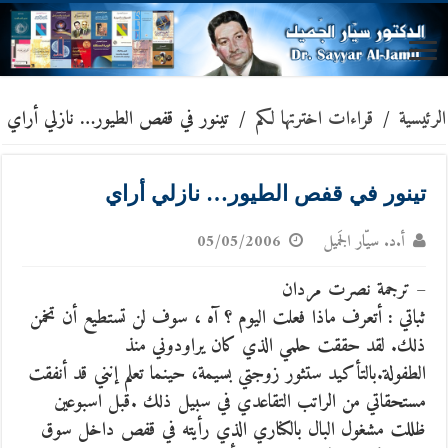
الرئيسية
/
قراءات اخترتها لكم
/
تينور في قفص الطيور… نازلي أراي
تينور في قفص الطيور… نازلي أراي
أ.د. سيّار الجَميل
05/05/2006
– ترجمة نصرت مردان
ثباتي : أتعرف ماذا فعلت اليوم ؟ آه ، سوف لن تستطيع أن تخمن
ذلك. لقد حققت حلمي الذي كان يراودوني منذ
الطفولة.بالتأكيد ستثور زوجتي بسيمة، حينما تعلم إنني قد أنفقت
مستحقاتي من الراتب التقاعدي في سبيل ذلك .قبل اسبوعين
ظللت مشغول البال بالكناري الذي رأيته في قفص داخل سوق