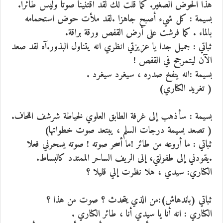
هذا الحوض الصغير. كما قلت لك لقد اقتنينا صوتا وليس طائرا.
بسيمة : كل شيء أصبح جاهزا .لقد ملأت حوض استحمامه
بالماء . كما فرشت على أرض القفص ورقة براقة.
ثباتي : جميل جدا يا عزيزتي انظري انه يتناول البذور.آه لقد صعد
الآن ليتمرجح في القفص !
بسيمة :انه ينفخ صدره ، سيغرد سيغرد .
( تغريد الكناري)
بسيمة : سأذهب إلى غرفة الطابق العلوي لخياطة شرشف اللحاف.
( تصعد بسيمة درجات السلم ، يبتعد صوت خطواتها)
ثباتي : ما أروعه من طائر !ما أسحر صوته ! صوته يسحرني فعلا
.يقودني إلى طفولتي، إلى الريف الساحر الممتدد كالبساط.
الكناري: سيدي ، هلا نظرت إلي قليلا ؟
ثباتي (باندهاش):من الذي يتحدث ؟ صوت من هذا ؟
الكناري : انه أنا يا سيدي أنا ، طائر الكناري .