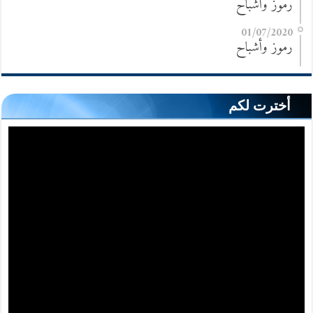
رموز وأشباح
01/07/2020
رموز وأشباح
أخترت لكم