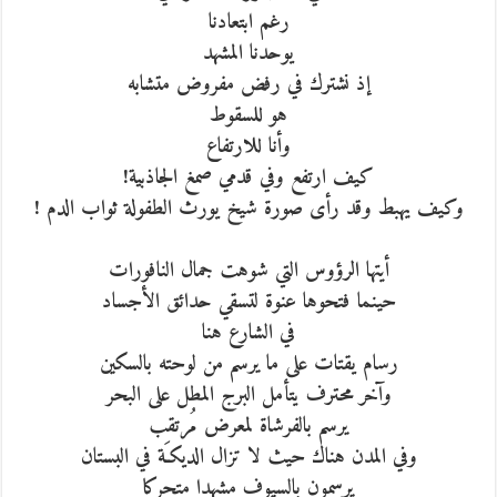
رغم ابتعادنا
يوحدنا المشهد
إذ نشترك في رفض مفروض متشابه
هو للسقوط
وأنا للارتفاع
كيف ارتفع وفي قدمي صمغ الجاذبية!
وكيف يهبط وقد رأى صورة شيخ يورث الطفولة ثواب الدم !
أيتها الرؤوس التي شوهت جمال النافورات
حينما فتحوها عنوة لتسقي حدائق الأجساد
في الشارع هنا
رسام يقتات على ما يرسم من لوحته بالسكين
وآخر محترف يتأمل البرج المطل على البحر
يرسم بالفرشاة لمعرض مُرتقب
وفي المدن هناك حيث لا تزال الديكـَة في البستان
يرسمون بالسيوف مشهدا متحركا