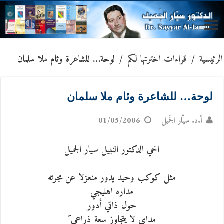
الرئيسية
/
قراءات اخترتها لكم
/
لوحة… للشاعرة وئام ملا سلمان
لوحة… للشاعرة وئام ملا سلمان
أ.د. سيّار الجَميل
01/05/2006
اخي الدكتور النبيل سيار الجميل
مثل كوكب وحيد يدور منعزلا عن مجرته
مداره اهليجي
حول ذاتي أدور
مداي لا يتجاوز سعة ذراعي َ