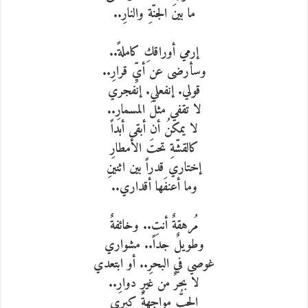
ما بينَ الجنّةِ والنارِ..
إرمي أوراقكِ كاملةً..
وسأرضى عن أيِّ قرارِ..
قولي. إنفعلي. إنفجري
لا تقفي مثلَ المسمارِ..
لا يمكنُ أن أبقى أبداً
كالقشّةِ تحتَ الأمطارِ
إختاري قدراً بين اثنينِ
وما أعنفَها أقداري..
مُرهقةٌ أنتِ.. وخائفةٌ
وطويلٌ جداً.. مشواري
غوصي في البحرِ.. أو ابتعدي
لا بحرٌ من غيرِ دوارِ..
الحبُّ مواجهةٌ كبرى