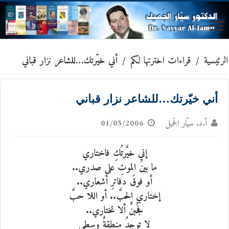
الرئيسية
/
قراءات اخترتها لكم
/
أني خيّرتك…للشاعر نزار قباني
أني خيّرتك…للشاعر نزار قباني
أ.د. سيّار الجَميل
01/05/2006
إني خيَّرتُكِ فاختاري
ما بينَ الموتِ على صدري..
أو فوقَ دفاترِ أشعاري..
إختاري الحبَّ.. أو اللا حبَّ
فجُبنٌ ألا تختاري..
لا توجدُ منطقةٌ وسطى