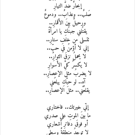
إبحارٌ ضدَّ التيارِ
صَلبٌ.. وعذابٌ.. ودموعٌ
ورحيلٌ بينَ الأقمارِ..
يقتُلني جبنُكِ يا امرأةً
تتسلى من خلفِ ستارِ..
إني لا أؤمنُ في حبٍّ..
لا يحملُ نزقَ الثوارِ..
لا يكسرُ كلَّ الأسوارِ
لا يضربُ مثلَ الإعصارِ..
آهٍ.. لو حبُّكِ يبلعُني
يقلعُني.. مثلَ الإعصارِ..
إنّي خيرتك.. فاختاري
ما بينَ الموتِ على صدري
أو فوقَ دفاترِ أشعاري
لا توجدُ منطقةٌ وسطى