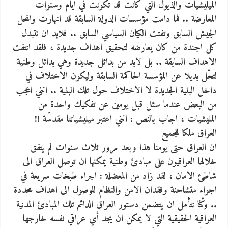
الميليشيات والذيول التي كانت قد تكونت في ايام وسنوات
المعارضة .. فما دامت مؤسسات الدولة السابقة قد انهارت وانحل
الجيش السابق وتفتت الكيان السياسي السابق .. فلابد ان تتبدل
كل اجندة من كان يعارضه لتحقيق اهداف جديدة ، فلقد انتفت
الاهداف السابقة .. بل لابد من بدائل جديدة وهي بدائل وطنية
لتحّل بديلا عن المؤسسة الحاكمة السابقة وليكون الاختلاف في
داخل البنية الجديدة لا الاختلاف حول تلك البنية .. انني اعجب
من البعض عندما سئل قبل يومين عن تفكيك واحدة من
المليشيات ، اجاب بالنص : انني اعتبر ميليشياتنا مقدسّة !!
العراق ملكا للجميع
ان العراق حتى يومنا هذا وبعد مرور ثلاث سنوات لم يتفق
خلالها العراقيون على مبادئ وطنية يمكنها ان توصل العراق الى
شاطئ الامان ، لقد زاد من المعضلة : اجراء طبخات سريعة في
اجواء متشاحنة وفقدان الامن والنظام للوصول الى اهداف محددة
.. وكّنا نتأمل ان يتضمن دستور العراق الدائم تلك المبادئ المدنية
العراقية الحقيقية التي لا يمكن ان يجد أي عراقي نفسه خارجها