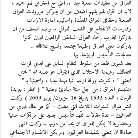
العراق من تعقيدات صعبة جدا .. انني مع احترامي لهم جميعا ،
لابد ان اقول لهم بانهم اضعف من ان يدركوا موروثات العراق
الصعبة وحقائق العراق المعقّدة واساليب ادارة الازمات
وممارسات الانفتاح على الشعب العراقي .. وانهم اضعف من ان
يدركوا تجارب زعماء العراق السابقين الواقعيين الذين كانوا
يدركون معنى العراق وطبيعة مجتمعه ونسيج علاقاته ..
معالجات التأسيس لم يؤخذ بها
بعد شهرين فقط من سقوط النظام السابق على ايدي قوات
التحالف وهيمنة الاحتلال الذي اعترف هو نفسه انه ” محتل
اجنبي ” ، نشرت ورقة ازعم انها مهمة جدا ، واسميتها بـ ”
منفيستو العراق : من اجل ستة مبادئ وطنية ” ( انظر : جريدة
الزمان ، العدد 1532 بتاريخ 16 حزيران/ يونيو 2003 ) وكنت
انشر طوال السنوات الثلاث التي مضت – كما هو حال غيري من
العراقيين – عدة مقالات تمّهد لتأسيس جديد على مرتكزات مدنية
وحضارية لا يمكن للعراق ان يحيا من دونها .. وكنت اتمنى
صادقا ان يمضي بتنفيذها العراقيون ولم يكن الانقسام الاجتماعي