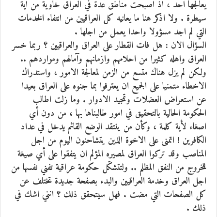
يعالجها احد ، اذ اصبحت مناطق عدة في العراق خاوية من اية
سيطرة . ولا اذكر هنا ما يعانيه كل العراقيين من انتفاء الخدمات
التي لم اجد مسؤولا واحدا يعمل من اجلها .
السؤال الان : هل فات القطار على العراق والعراقيين ؟ ربما خسر
العراق واهله كثيرا من احلامهم وازمانهم وآمالهم ومواردهم ..
ولكن لم يزل هناك متسع من الزمن لمعالجة الامور ، واستدراك
الاخطاء متمنيا على الجميع ان يعترفوا بما جنوه على العراق بعيدا
عن استعراض العضلات وتمجيد الادوار . وما زلت اطالب
الحكومة الحالية بالتحقيق في امور طالبناها بها ، من دون أي
اصغاء لأية كلمة ، وكأن من ينتقد الوضع القائم يدخل في عداد
الكافرين ! اتمنى على الاخوة الذين يتشاحنون اليوم من اجل
المناصب وقد تركوا العراق لمصيره المؤلم ان يتفقوا على أي صيغة
للخروج من النفق المظلم .. ولتتشكّل حكومة عراقية تفني نفسها من
اجل العراق وخدمة العراقيين والبدء بصفحة جديدة تختلف عن
كل الصفحات التي مضت . فهل سيتحقق ذلك ؟ انني اشك في
ذلك .