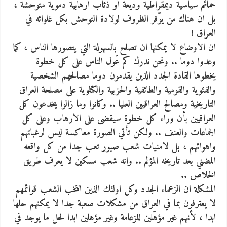
حمائم سياسية ديمقراطية وديعة أو ذئاب أرهابية دموية متوحشة ،
بل ان هناك من يوّفر الظروف لولادة التوحش بكل غلوائه في
العراق !
ان الاوضاع لا يمكنها ان تصلح بالسهولة التي يتصورها الناس ، كما
وعدوا دوما .. ونحن ندرك كم عّول الناس على كل خطوة
يخطوها القادة الجدد الذين يقدمون دوما مصالحهم الشخصية
والفئوية والقومية والطائفية والحزبية والكتلوية على مصلحة العراق
التاريخية ومصالح العراقيين العليا .. وكانوا وما زالوا يخدعون كل
العراقيين بأن وراء كل خطوة سيقضى على الارهاب وعلى كل
الجماعات والعنف .. ولكن تأتي الصورة معاكسة ليس لرغباتهم
واهوائهم ، بل لامنيات شعب صبور تعب جدا من كل واقعه
المضني بعد تاريخه المؤلم .. وانه شعب مسكين لا يعرف طريق
الخلاص ..
المشكلة ان الزعماء الجدد وكل اولئك الذين انتخب الشعب قوائمهم
لا يعترفون بما في العراق من مشكلات صعبة جدا لا يمكنهم حلها
ابدا ، لأنهم غير مؤهّلين للزعامة وغير مؤهلين ابدا لحل ما يوجد في