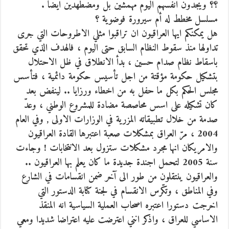
؟؟ ويجدون انفسهم اليوم مهمشّين بل ومضطهدين ايضا .
مسلسل مخطط له أم سيرورة فوضوية ؟
هل يمكنكم ايها العراقيون ان تراقبوا مثلي الاطروحات التي جرى
تداولها منذ سقوط النظام السابق حتى اليوم ، فالهدف الذي تحقق
باسقاط نظام صدام حسين ، بدأ الانطلاق في ظل الاحتلال
بتشكيل حكومة مؤقتة من اجل تأسيس حكومة دائمية ، فتأسس
مجلس الحكم بكل ما حفل به من اخطاء ورزايا .. لينفض بعد
كان تشكيله على اسس محاصصة مضادة للمشروع الوطني ، وعدّ
صدمة من خلال تطبيقاته المزرية في الوزارات الاولى , وفي العام
2004 ، مرّ العراق بمشكلات صعبة اعتبرها القادة العراقيون
والامريكان انها مجرد مشكلات ستزول بعد الانتخابات ! وجاءت
سنة 2005 لتحمل اجندة جديدة ما كان يعلم بها العراقيون ..
والعراقيون ينتقلون من طور الى آخر ضمن انقسامات في الشارع
وفي المناطق ، وتكّرس الانقسام في لجنة كتابة الدستور التي
اخرجت دستورا اعتبره اصحاب العملية السياسية انه المنقذ
الاساسي للعراق ، واذكر انني اعترضت عليه اعتراضا شديدا ومعي