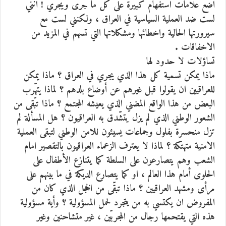
اضع علامات استفهام كبيرة على كل ما جرى ويجري ! انني
لست ضد العملية السياسية في العراق ، ولكنني لست مع
سيرورتها الحالية واخطائها ومشكلاتها التي تسهم في المزيد من
الاخفاقات .
تساؤلات لا حدود لها
ماذا يمكن تسمية كل هذا الذي يجري في العراق ؟ ماذا يمكن
للعراقيين ان يقولوا قبل غيرهم عن أوضاع بلدهم ؟ لماذا يتهّرب
البعض من هذا الواقع المضني الذي يعيشه المجتمع ؟ ماذا تبّقى من
الشعور الوطني الذي لم يزل يتشّدق به العراقيون ؟ هل المسألة لم
تزل منحسرة بفلول وجماعات يسيئون للامن الوطني لتبقى العملية
الامنية متهتكة ؟ لماذا لا يعترف الزعماء العراقيون بالتقصير امام
الشعب وهم يتصارعون على السلطة كما يتنازع الأطفال على
الحلوى أمام هذا العالم ، او كما يتصارع الديكة في ما بينهم على
مرأى ومشهد العراقيين ؟ ماذا تبقّى من الخجل الذي كان من
المفروض ان يكتسي به من يتجرد لحمل المسؤولية ؟ وأية مسؤولية
هذه التي يقتحمها رجال من المجربّين ، غير متشاحنين وغير