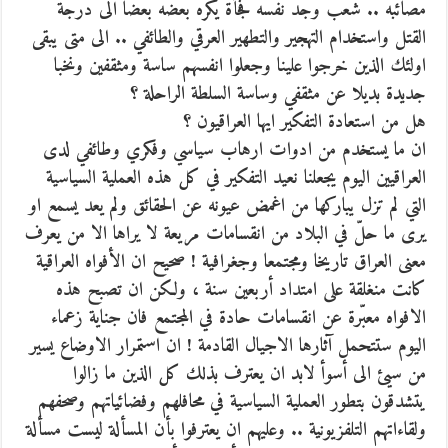
مصائبه .. شعب وجد نفسه فجأة يكره بعضه بعضا الى درجة
القتل واستخدام التهجير والتطهير العرقي والطائفي .. الى متى يبقى
اولئك الذين خرجوا علينا وجعلوا انفسهم ساسة ومثقفين ونخبا
جديدة بديلا عن مثقفي وساسة السلطة الراحلة ؟
هل من استعادة التفكير ايها العراقيون ؟
ان ما يستخدم من ادوات ارهاب سياسي وفكري وطائفي لدى
العراقيين اليوم يجعلنا نعيد التفكير في كل هذه العملية السياسية
التي لم تزل يباركها من اغمض عيونه عن الحقائق ولم يعد يسمع او
يرى ما حلّ في البلاد من انقسامات مريعة لا يراها الا من يعرف
معنى العراق تاريخا ومجتمعا وجغرافية ! صحيح ان الأفواه العراقية
كانت منغلقة على امتداد أربعين سنة ، ولكن ان تصبح هذه
الافواه معبّرة عن انقسامات حادة في المجتمع فان جناية زعماء
اليوم ستتحمل آثارها الاجيال القادمة ! ان استمرار الاوضاع يسير
من سيئ الى أسوأ لابد ان يعترف بذلك كل الذين ما زالوا
يتشدقون بتطور العملية السياسية في محافلهم وفضائياتهم وصحفهم
ولقاءاتهم التلفزيونية .. وعليهم ان يعترفوا بأن المسألة ليست مسألة