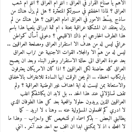
الاهم يا صناع القرار في العراق : انتم ام العراق ؟ انتم ام شعب
العراق ؟ لماذا اخفقتم في مسيرتكم المتعّثرة ؟ هل لم يزل هناك من
ساذج يبسّط الامور في العراق امام العراقيين ؟ هل هناك من لم
يزل يعتقد ان المشكلة عراقية بحتة ، ام ثمة اوراق يلعبها هذا باسم
هذا الطرف الخارجي ام ذاك الاقليمي ؟ دعوني أسأل كمواطن
عراقي ليس له من هدف الا استقرار العراق ومصلحة العراقيين ..
ليس له من همّ الا وانجلاء القوات الاجنبية عن تراب العراق
بعد عودة العراق الى حالة الاستقرار وطور البناء وبعد ان يصبح
العراق كله حاضنة لكل العراقيين ؟ اذا كان الامريكان يعترفون
بارتكاب اخطاء .. الم يحن الوقت ايها السادة للاعتراف بالاخفاق
والاستعانة بمن ليست له اية اهداف غير الوطنية العراقية ؟ ولم
تقف تساؤلاتي عند هذا الحد .. بل لابد ان يكاشفكم اغلب
العراقيين الذين يريدون حلولا واقعية بعد كل هذا الطوفان الذي
لا ادري كم تتحملون المسؤولية عنه .. وهنا ، لا اريد – كما
يطالبني البعض – بذكر اسماء او تشخيص كتل واحزاب – وهذا ما
لا افعله ، اذ لا يمكنني ابدا ان اقف مع احد ضد آخر . انني