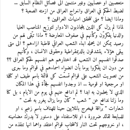
متعصبين او عصابيين وغير منتمين الى فصائل النظام السابق ..
لضبط الحكم في العراق واخراج العراق من ازمته الصعبة ؟
وماذا ايضا ؟ متى تتحقق امنيات العراقيين ؟
لماذا لم يزل كل الذين يتجاذبون الادوار لتوزيع المناصب العليا
والدنيا يفكروّن وكأنهم في صفوف المعارضة ؟ ماذا تبّقى لهم من
رصيد يمكن ان يحمله ابناء الشعب العراقي قاطبة ازاءهم ؟ الى متى
يبقى هؤلاء يتشدقون بالديمقراطية وحقوق الانسان ، وكأنهم
صدقّوا انفسهم ان الشعب قد اختارهم هم انفسهم لحكم العراق ؟؟
من دون ان يفكروا يوما بأن انضواء اسماءهم في قوائم وما جرى
من تصويت الشعب على قوائم تسمّت كل قائمة باسم طيف او كتلة
او مرجعية او قومية .. اذ وجدوا انفسهم فجأة في هذا المكان
الذي لا يحلمون به ابدا ؟ لم ادافع عنهم في يوم من الايام ، بل كنا
وما زلنا ندافع عن ” شعب ” كان وما يزال يغرر به تحت ”
شعارات ” براقة فيخرج بالملايين حينا للهتاف باسم زعيم ، او
للمبايعة لقائد ضرورة ، او للاستفتاء على دستور لا يدرك مضامينه
، او خروجهم تحت النار لانتخاب قوائم اعتقد واهما انها تنقذه من