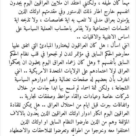
مهما كان طيفه ، ولكنني اعتقد ان ملايين العراقيين اليوم يجدون
انفسهم خارج اطار ذلك الدستور وفي مقدمتهم اولئك الذين
يؤمنون بعراق مدني لا تلعب به اية محاصصات ، ولا تذبحه اية
انقسامات اجتماعية ولا يقامر باحتساب العملية السياسية على
اساس الاغلبية والاقليات ..
انني اسأل : هل كان العراقيون ليختاروا المبادئ التي اتفق عليها
معارضو الحكم السابق في مؤتمر لندن لو نجحوا في قلب نظام الحكم
السابق بأنفسهم ؟ وهل كان زعماء العراق اليوم يحلمون ان يحكموا
العراق لولا اعتمادهم على الولايات المتحدة الامريكية .. انني
اعترف بأن بعضهم له صفحات نضالية ولهم ادوارهم السياسية
الشجاعة ، ولكن ثمة اسماء لم نسمع بها ابدا جاءت من خلال
شركات خاصة وعيادات والقاء مواعظ وصفقات تجارية ..
واتفاقات جرت قبل ايام من احتلال العراق .. هل يمكن للقادة
العراقيين اليوم انكار ادوار اولئك العراقيين الذين يعّدون بالالاف
المؤلفة وهم من الذين عارضوا النظام السابق او اولئك الذين
اختلفوا معه وخرجوا من اطواقه وتعرضوا للملاحقات والاضطهاد