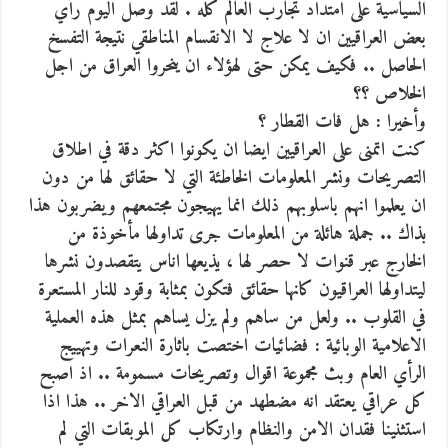
السياسية على امتداد تجارب العالم كله . لقد وصل اليوم رأي
بعض العراقيين ان لا علاج لا الانقسام المناطقي نتيجة التفسخ
الحاصل .. فكيف يمكن حتى لهؤلاء ان ينحروا العراق من اجل
الخلاص ؟؟
وأخيرا : هل فات القطار ؟
كنت اتمنى على العراقيين ايضا ان يكونوا اكثر دقة في اطلاق
التصريحات ونشر المعلومات الخاطئة التي لا حقائق لها من دون
ان يعلموا انهم باسلوبهم ذلك انما يهيجون مجتمعهم ويضربون هذا
بذاك .. جملة هائلة من المعلومات جرى تداولها مأخوذة من
الخارج عبر قنوات لا حصر لها ، يذيعها اناس يتقصدون نشرها
ليتداولها العراقيون كانها حقائق فتكون بمثابة وقود للنار المستعرة
في القلوب .. ولعل من ساهم ولم يزل يساهم بمثل هذه العملية
الاعلامية الوبائية : فضائيات اختصت باثارة النعرات وتهييج
الرأي العام وبث مجموعة اقوال وتصريحات مسمومة .. اذ اصبح
كل عراقي يعتقد انه مضطهد من قبل العراقي الاخر .. هذا اذا
استثنينا فقدان الامن والنظام وارتكاب كل الموبقات التي لم