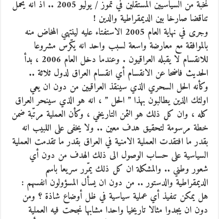
نخبة من السياسيين المستقلين في تموز / يوليو 2005 .. اذ انه يحمل
تناقضا صارخا بين الديمقراطية والدين !
وجرى في نهاية العام 2005 الاستفتاء عليه لينتهي المخاض منه
بالموافقة مع معارضة واسعة لسبب واحد انه يكّرس مشروعا
للانقسام لا يقبله العراقيون . وعندما دخل العام 2006 ، بدأ
الحديث فاضحا عن الانقسام أي انقسام العراق لدول ثلاثة ..
وكأنه الحل السحري الذي سينقذ العراقيين من دون ان يعي
اولئك الذين يطالبون بهذا ” الحل ” ، انه هو الذي سينحر العراق
كله ، وان كل ذلك هو الثمن التاريخي ، وكأن العملية مرتّبة ضمن
خطة مرسومة لتحقيق هدف معين .. ولا يخفى على اللبيب انه
بقدر ما افتقدت العملية الامنية في العراق بقدر ما تقدمت العملية
السياسية على حساب الوصول الى ذلك الهدف من دون أي
شعور وطني .. والمشكلة ان كل ذلك يمّرر سريعا باسم
الديمقراطية والدستور .. من دون ان يسأل المسؤولون انفسهم :
هل يمكن تنفيذ أي عملية سياسية في ظل أوضاع شاذة ؟ ومن
دون ان يجدوا مثالا تاريخيا واحدا مشابها نجحت فيه العملية