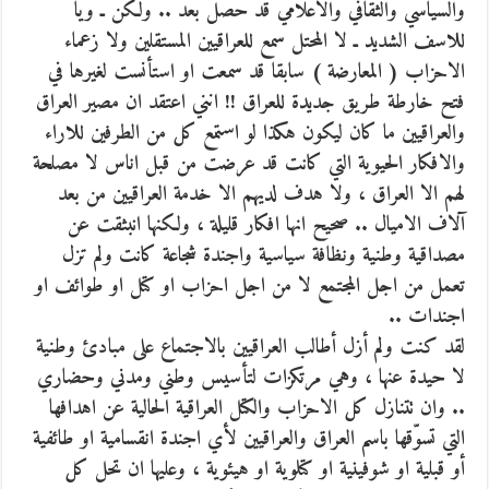
والسياسي والثقافي والاعلامي قد حصل بعد .. ولكن ـ ويا
للاسف الشديد ـ لا المحتل سمع للعراقيين المستقلين ولا زعماء
الاحزاب ( المعارضة ) سابقا قد سمعت او استأنست لغيرها في
فتح خارطة طريق جديدة للعراق !! انني اعتقد ان مصير العراق
والعراقيين ما كان ليكون هكذا لو استمع كل من الطرفين للاراء
والافكار الحيوية التي كانت قد عرضت من قبل اناس لا مصلحة
لهم الا العراق ، ولا هدف لديهم الا خدمة العراقيين من بعد
آلاف الاميال .. صحيح انها افكار قليلة ، ولكنها انبثقت عن
مصداقية وطنية ونظافة سياسية واجندة شجاعة كانت ولم تزل
تعمل من اجل المجتمع لا من اجل احزاب او كتل او طوائف او
اجندات ..
لقد كنت ولم أزل أطالب العراقيين بالاجتماع على مبادئ وطنية
لا حيدة عنها ، وهي مرتكزات لتأسيس وطني ومدني وحضاري
.. وان تتنازل كل الاحزاب والكتل العراقية الحالية عن اهدافها
التي تسوّقها باسم العراق والعراقيين لأي اجندة انقسامية او طائفية
أو قبلية او شوفينية او كتلوية او هيئوية ، وعليها ان تحل كل