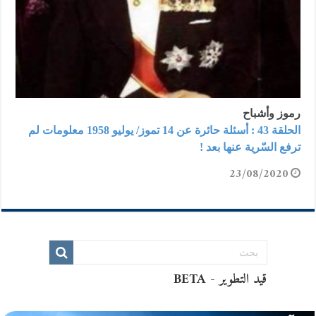
رموز وأشباح
الحلقة 43 : أسئلة حائرة عن 14 تموز/ يوليو 1958 معلومات لم
ترفع السّرية عنها بعد !
23/08/2020