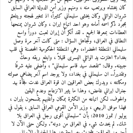
كان يخشاه ويرتعب منه ، ومنهم وزير أمن الدولة العراقي السابق
شروان الوائلي وكان يخشى سليماني كثيراً، اذ تتغير لهجته ويتلعثم
بمجرّد ذكر اسمه أمامه وهو احد اتباع ايران ، وكان شروان يمنحها
العطاءات بمعرفة الجميع . لقد أنكر أن إيران لعبت دوراً واسع
النطاق في العراق، وتجاهل السؤال : متى كانت آخر مرة وصل
سليماني المنطقة الخضراء، وهي المنطقة الحكومية المحصنة في قلب
بغداد؟ اهتزت يد الوائلي اليسرى قليلاً ، وابتلع ريقه وحكّ
جبينه. وقال: “تقصد سيد قاسم سليماني” ، وأضفى عليه شرفًا
وتقديراً.. ان سليماني في بغداد، ولا يوجد اسم آخر يضاهي صولته
ومكانته ، ويدرك بعض العراقيين ان قوة العراق غدت فجأة بيد
جنرال ايراني غامض، وهذا ما يثير الانزعاج وعدم اليقين
والخوف. لكن اتباعه من الكثرة بمكان وأغلبهم يتمّسحون بايران ،
فهذا موفق الربيعي ، وزير الأمن القومي العراقي السابق ، يقول في
يوليو / تموز 2010: بأن “سليماني أقوى رجل في العراق بلا
شك. لم يحدث شيء في العراق من دونه”. ولكن حتى الآن لا
أحد من العراقيين يتحدث بصراحة عن هذا الجنرال الإيراني