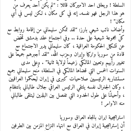
السلطة ! ويعلق احد الاميركان قائلا : “لم يكن أحد يعرف من
هو هذا الرجل فهو نفسه. إنه في كل مكان ، لكن ليس في أي
مكان” !
وأضاف نائب شيعي بارز: “لقد تمّكن سليماني من إقامة روابط مع
كلّ مجموعة شيعية على حدة .. وفي اجتماع عقد بدمشق تمخّض
عن تشكيل الحكومة العراقية ، كان سليماني يدير الاجتماع مع
قادة من سوريا وتركيا وإيران وحزب الله. “لقد أجبرهم جميعًا على
تغيير رأيهم وتعيين المالكي زعيماً لولاية ثانية” . وعلى مدى
السنوات الخمس التي قضاها المالكي في السلطة، مُنح سليماني جميع
مستشاريه الرئيسيين صلاحيات كبرى في إيران ليحكموا العراقيين
، وكان الجنرال نفسه يلتقي الرئيس العراقي جلال طالباني بانتظام
، وأحيانًا على طول الحدود التي تفصل بين البلدين ليتلقى طالباني
منه الاوامر !
استراتيجية ايران باتجاه العراق وسوريا
أن إستراتيجية إيران في العراق مع انتهاء النزاع المزمن بين الطرفين