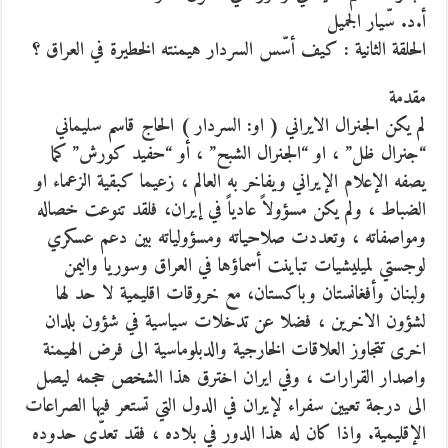
أ.د. سّيار الجميل
الحلقة الثانية : كيف أسّس السردار هيمنته الخطيرة في العراق ؟
مقدمة
لم يكن الجنرال الايراني ( او: السردار ) الحاج قاسم سليماني
“جنرال ظل” ، او “الجنرال الشبح” ، أو “حفيد كورش” كما
يصفه الإعلام الإيراني ويفاخر به العالم ، زعيما كبقية الزعماء او
الضباط ، ولم يكن مسؤولاً عادياً في إيران، فلقد تنوعت خصاله
ومواصفاته ، وتعددت صلاحياته ومسؤولياته بين دعم عسكري
لوجستي لميليشيات تباينت أسماؤها في العراق وسوريا واليمن
ولبنان وأفغانستان وباكستان، مع خروقات اقليمية لا حد لها
لشؤون الاخرين ، فضلا عن تدخلات سياسية في شؤون بلدان
اخرى تتجاوز العلاقات الخارجية والدبلوماسية الى فرض الهيمنة
واصدار القرارات ، وفي ايران اخترق هذا الشخص حجمه ليصل
الى درجة تعيين سفراء لإيران في الدول التي تستعر فيها الصراعات
الإقليمية. واذا كان له هذا الدور في بلاده ، فقد تعدّى حدوده