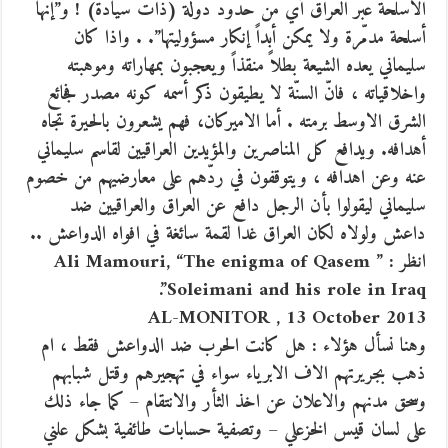
الأسلحة عبر العراق أيّ من حدود دولة (ذات سيادة) ! و”إنها
أسلحة مدمّرة ولا يمكن أبداً إنكار مسؤوليتها”. . واذا كان
سليماني يعده الشيعة بطلاً منقذاً ويعجبون بمهاراته وموهبته
واخلاقياته ، فانّ السنّة لا يطيقون ذكر أسمه كونه مصدر فجائع
الشرق الاوسط برمته . أما الاميركان، فهم يشعرون بالحيرة تجاه
أهدافه. ويدافع كل المناصرين والمؤيدين العراقيين لقاسم سليماني
عنه وعن اهدافه ، ويتوقفون في ردّهم على معارضيهم من خصوم
سليماني ليقولوا بأن الرجل دافع عن العراق والعراقيين ضد
داعش ولولاه لكان العراق غدا لقمة سائغة في افواه الدواعش ..
انظر : ” Ali Mamouri, “The enigma of Qasem
Soleimani and his role in Iraq”.
AL-MONITOR , 13 October 2013
وهنا نسأل هؤلاء : هل كانت الحرب ضد الدواعش فقط ، ام
ذهب بجريرتهم الاف الابرياء سواء في تهجيرهم وقتل شبابهم
وسحق مدنهم والاعلان عن اخذ الثأر والانتقام – كما جاء ذلك
على لسان قيس الخزعلي – وتصفية حسابات طائفية بشكل علني