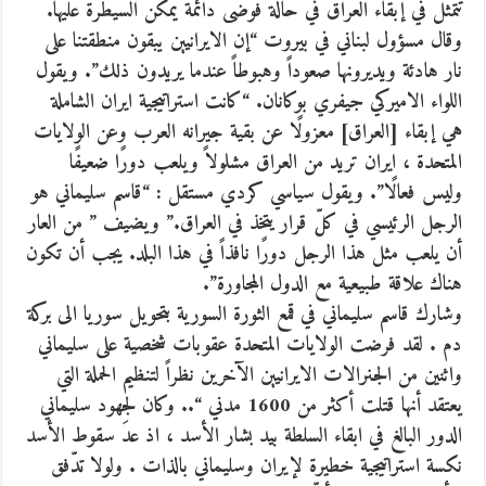
تتمّثل في إبقاء العراق في حالة فوضى دائمة يمكن السيطرة عليها.
وقال مسؤول لبناني في بيروت “إن الايرانيين يبقون منطقتنا على
نار هادئة ويديرونها صعوداً وهبوطاً عندما يريدون ذلك”. ويقول
اللواء الاميركي جيفري بوكانان. “كانت استراتيجية ايران الشاملة
هي إبقاء [العراق] معزولًا عن بقية جيرانه العرب وعن الولايات
المتحدة ، ايران تريد من العراق مشلولاً ويلعب دورًا ضعيفًا
وليس فعالًا”. ويقول سياسي كردي مستقل : “قاسم سليماني هو
الرجل الرئيسي في كلّ قرار يتخذ في العراق.” ويضيف ” من العار
أن يلعب مثل هذا الرجل دورًا نافذاً في هذا البلد. يجب أن تكون
هناك علاقة طبيعية مع الدول المجاورة”.
وشارك قاسم سليماني في قمع الثورة السورية بتحويل سوريا الى بركة
دم . لقد فرضت الولايات المتحدة عقوبات شخصية على سليماني
واثنين من الجنرالات الايرانيين الآخرين نظراً لتنظيم الحملة التي
يعتقد أنها قتلت أكثر من 1600 مدني “.. وكان لجهود سليماني
الدور البالغ في ابقاء السلطة بيد بشار الأسد ، اذ عدَ سقوط الأسد
نكسة استراتيجية خطيرة لإيران وسليماني بالذات . ولولا تدّفق