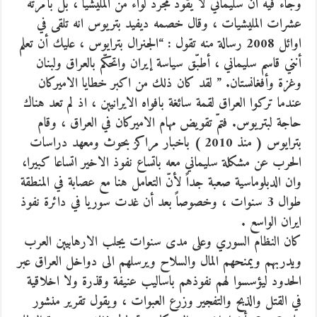
وجاء فيه ان سليماني لا يقود مجرد لواء من المليشيا ، بل بأمرته
عشرات المليشيات ، وقال خصمه ديفيد بتريوس انه تلقى في
اوائل 2008 رسالة منه تقول : “الجنرال بترايوس ، عليك أن تعلم
أنني قاسم سليماني ، أطبّق سياسة إيران واتحكّم بالعراق ولبنان
وغزة وأفغانستان. ” لقد كان ذلك من اكبر خطايا الاميركان
عندما تركوا العراق لقمة سائغة بافواه الايرانيين ، اذ لم تعد هناك
حاجة لبتريوس. فتمّ تقويض مهام الاميركان في العراق ، وقام
بترايوس ( منذ 2010 ) باخبار مراكز بحوث ومعهد دراسات
الحرب عن مشكلة سليماني معه باتساع نفوذ الاخير اتساعا كبيرا،
وان الدبلوماسية صعبة جداً لأنّ التعامل هنا مع عصابة في المنطقة
طوال 3 سنوات ، وخصوصاً بعد أن غدت سوريا في دائرة نفوذ
ايران الواسع .
كان النظام السوري وعلى مدى سنوات يجلب الارهابيين العرب
ويدربهم ويمنحهم المال والسلاح ويرسلهم الى دواخل العراق عبر
الحدود ليؤسسوا لهم نفوذهم باساليب عنيفة وقذرة ولا اخلاقية
في القتل والذبح والتفجير وزرع العبوات ، ويقول تقرير منشور