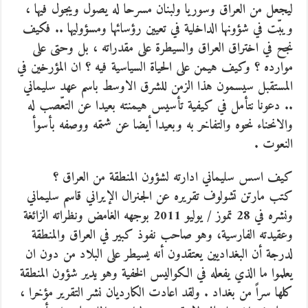
ليجعل من العراق وسوريا ولبنان مسرحا له يصول ويجول فيها ،
ويبّت في شؤونها الداخلية في تعيين رؤسائها ومسؤوليها .. فكيف
نجح في اختراق العراق والسيطرة على مقدراته ، بل وحتى على
موارده ؟ وكيف هيمن على الحياة السياسية فيه ؟ ان المؤرخين في
المستقبل سيسمون هذا الزمن للشرق الاوسط باسم عهد سليماني
.. دعونا نتأمل في كيفية تأسيس هيمنته بعيدا عن التعّصب له
والانحناء نحوه والتفاخر به وبعيدا أيضا عن شتمه ووصفه بأسوأ
النعوت .
كيف اسس سليماني ادارته لشؤون المنطقة من العراق ؟
كتب مارتن تشولوف تقريره عن الجنرال الإيراني قاسم سليماني
ونشره في 28 تموز / يوليو 2011 بوجهه الغامض ونظراته الزائغة
وعقيدته الفارسية، وهو صاحب نفوذ كبير في العراق والمنطقة
لدرجة أن البغداديين يعتقدون أنه يسيطر على البلاد من دون ان
يعلموا ما الذي يفعله في الكواليس الخفية وهو يدير شؤون المنطقة
كلها سراً من بغداد . ولقد اعادت الكارديان نشر التقرير مؤخرا ،