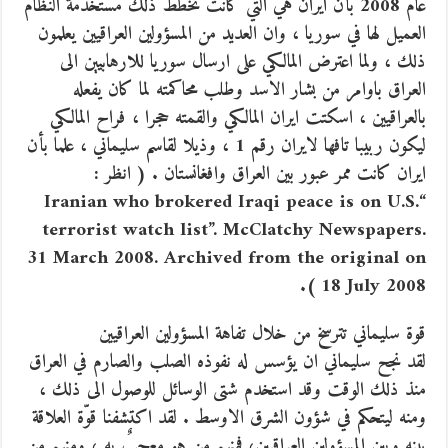
عام 2008 بأن ايران هي التي كانت تخطط ذلك مستخدمة النظام
العميل لها في سوريا ، وان العديد من المسؤولين العراقيين يعلمون
ذلك ، ولما اعترض المالكي على ارسال سوريا للارهابيين الى
العراق باوامر من بشار الاسد وطلب محاكمته لما كان يفعله
بالعراقيين ، اسكتت ايران المالكي والقمته حجرا ، فراح المالكي
ليكون ربيبا تافها لايران رقم 1 ، وذيلا لقاسم سليماني ، علما بأن
ايران كانت ممر عبور بين العراق وافغانستان . ( انظر :
“Iranian who brokered Iraqi peace is on U.S.
terrorist watch list”. McClatchy Newspapers.
31 March 2008. Archived from the original on
18 July 2008 ).
قوة سليماني تترسخ من خلال تفاهة المسؤولين العراقيين
لقد نجح سليماني ان يؤسس له نفوذه الصلب والصارم في العراق
منذ ذلك الوقت وقد استخدم شتى الوسائل للوصول الى ذلك ،
ومنه ليتحكم في شؤون الشرق الاوسط . لقد اكتشفنا قوّة العلاقة
بينه وبين المسؤولين العراقيين، فمنهم من هو معجبٌ به ، ومنهم من