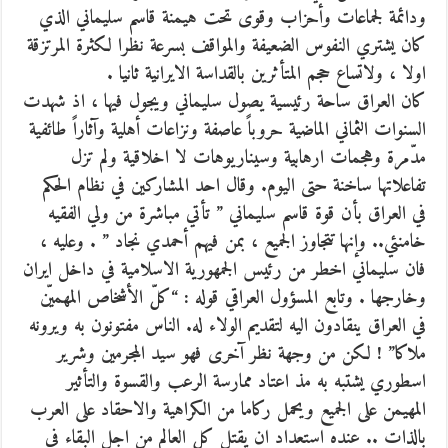
ودائمة لجماعات وأحزاب وقوى تحت هيمنة قاسم سليماني الذي
كان يشتري النفوس الضعيفة والمواقف بسرعة نظرا لكثرة المرتزقة
اولا ، ولاتساع حجم المتأثرين بالقداسة الايرانية ثانيا .
كان العراق ساحة رئيسية يصول سليماني ويجول فيها ، اذ شهدت
السنوات الثماني الماضية حروباً عاصفة ونزاعات أهلية وآثاراً طائفية
مدّمرة وهجمات ارهابية وسيناريوهات لا اخلاقية ولم تزل
تفاعلاتها ساخنة حتى اليوم. وقال احد المشاركين في نظام الحكم
في العراق بأن قوة قاسم سليماني ” تأتي مباشرة من ولي الفقيه
خامنئي.. وإنها تتجاوز الجميع ، بمن فيهم أحمدي نجاد ” . وعليه ،
فان سليماني اخطر من رئيس الجمهورية الاسلامية في داخل ايران
وخارجها . وتابع المسؤول العراقي قوله : “كلّ الأشخاص المهميّن
في العراق ينقادون اليه لتقديم الولاء له. الناس مفتونون به ويرونه
ملاكا” ! لكن من وجهة نظر آخرى فهو سيد المجرمين وشرير
اسطوري يشتبه به مذ اعتاد ممارسة الرعب والقسوة والتأثير
المهيمن على الجميع ويحمل ركاما من الكراهية والاحقاد على العرب
بالذات .. عنده استعداد ان يقتل كل العالم من اجل البقاء في