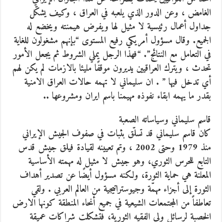
الغامض ، وعن الدور الذي يلعبه في العراق ، وكيف يشكّل
جداول أعمال رئيسية لا مثيل لها ويفرض هيمنته ويخضع له
الجميع. وقال مسؤول أمريكي رفيع المستوى “بإنهم مشغولون للغاية
في التعامل مع النتائج”. “فهذا الرجل يملي الشروط ثم يجعل الأمور
تحدث ، ويترك العراقيين يديرون موقفًا مليئا بالازمات لم يكن لهم
أي تدخل فيها ” . ان سليماني لا تهمه حالات العراق الامنية
بقدر ما يهمه ابقاء نفوذه مهيمنا باسم ايران ومشروعها ..
قاسم سليماني وسياساته الصعبة
كان قاسم سليماني قد تسلّق بثبات في صفوف الجيش الإيراني
منذ 1979 وحتى 2002 ، وتم تعيينه لقيادة فيلق جيش قدس
التابع للحرس الثوري، وهو جيش لا مثيل له مهمته الأساسية
المعلنة هي حماية الثورة، ولكنه مسؤول أيضًا عن تصدير أهداف
الثورة إلى أجزاء مهمّة وجيوستراتيجية من العالم العربي . ولقي
تعاطفاً من المجتمعات الشيعية في جميع أنحاء المنطقة كونها الارض
الخصبة لرسائل ولي الفقيه الثورية، فتشكلت شراكات عميقة