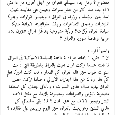
مفضوح ؟ وهل جاء سليماني للعراق من اجل تحريره من داعش
؟ ام جاء منذ اكثر من عشر سنوات وهيمن على مقاليده بحيث
اخذ يعين الرؤساء والوزراء في العراق ، ويصدر القرارات ويحرك
المليشيات ويسحق التظاهرات وينفذ استراتيجيته الايرانية منتهكا
سيادة العراق وكرامته؟ وبأية مشروعية يتدخّل ايراني بشؤون بلاد
عربية وخاصة سوريا والعراق ؟
واخيراً أقول :
ان ” التقرير ” بجملته هو ادانة فاضحة للسياسة الاميركية في العراق
لما فعلته عندما تركت ايران تعبث بالعراق بالطريقة التي دامت
سنوات طوال حتى نال العراق كل الدمار ، فان كانت اميركا تعلم
كلّ هذا وذاك عن هذا الجنرال الايراني ، فلماذا تركت مصير
العراق بيديه طوال هذي السنوات ، وبالتالي جعلت كل المنطقة
مشحونة بالبؤس والصراعات ومصبوغة بالدماء مع مقتل الاف
البشر وتهجير الالاف مع سحق المدن ؟ لماذا بقي سليماني كل
هذي السنين وهو يعبث بالعراق حتى اليوم ويهيمن على مقاليده ؟