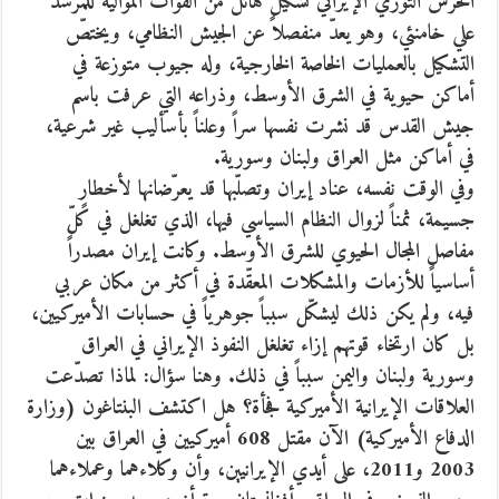
الحرس الثوري الإيراني تشكيل هائل من القوات الموالية للمرشد
علي خامنئي، وهو يعدّ منفصلاً عن الجيش النظامي، ويختصّ
التشكيل بالعمليات الخاصة الخارجية، وله جيوب متوزعة في
أماكن حيوية في الشرق الأوسط، وذراعه التي عرفت باسم
جيش القدس قد نشرت نفسها سراً وعلناً بأسأليب غير شرعية،
في أماكن مثل العراق ولبنان وسورية.
وفي الوقت نفسه، عناد إيران وتصلّبها قد يعرّضانها لأخطارٍ
جسيمة، ثمناً لزوال النظام السياسي فيها، الذي تغلغل في كلّ
مفاصل المجال الحيوي للشرق الأوسط. وكانت إيران مصدراً
أساسياً للأزمات والمشكلات المعقّدة في أكثر من مكان عربي
فيه، ولم يكن ذلك ليشكّل سبباً جوهرياً في حسابات الأميركيين،
بل كان ارتخاء قوتهم إزاء تغلغل النفوذ الإيراني في العراق
وسورية ولبنان واليمن سبباً في ذلك. وهنا سؤال: لماذا تصدّعت
العلاقات الإيرانية الأميركية فجأة؟ هل اكتشف البنتاغون (وزارة
الدفاع الأميركية) الآن مقتل 608 أميركيين في العراق بين
2003 و2011، على أيدي الإيرانيين، وأن وكلاءهما وعملاءهما