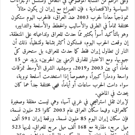
وعلى الرغم من التشابه الموضوعي في التعامل وتسلسل الإجراءات
السياسية والاقتصادية ، فإن الصراع مع إيران لن يكون مثالاً
نموذجياً معاداً لحرب 2003 ضدّ العراق، فالحرب اليوم ستكون
مختلفة تماماً في الطرق والأساليب والخطط والأسلحة والتدابير،
وهو بالتأكيد أسوأ بكثير ممّا حدث للعراق وتداعياته على المنطقة.
إن وقعت الحرب اليوم، فستكون أكثر بشاعة وتشظياً، ذلك أن
النار لن تطاول إيران فقط كما حدث للعراق، بل ستحرق كلّ
جيوبها. ومع الاعتبار للفارق الزمني بين الحربين، يزيد عن 15
عاماً، أي بين 2003 و2019. وسيشهد الشرق الأوسط تمزّقات
واسعة ودماراً كبيراً، وخصوصاً إذا استخدمت أسلحة نووية،
سواء دامت الحرب ساعات أو أياماً، فهي مختلفة جداً عما كان
يحدث في الماضي.
لإيران ثقل استراتيجي في غربي آسيا، وهي ليست مغلقة وصغيرة
كالعراق، وفيما سكان العراق عام 2003 كانوا 25 مليون نسمة،
فإن سكان إيران اليوم 85 مليون نسمة. ورقعة إيران 591 ألف
ميل مربع، مقارنة مع 168 ألف ميل مربع للعراق. لديها 523