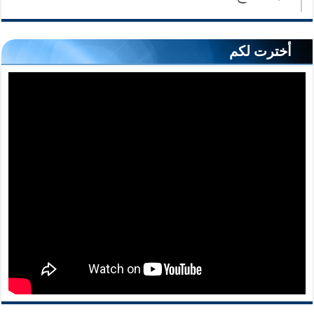
أخترت لكم