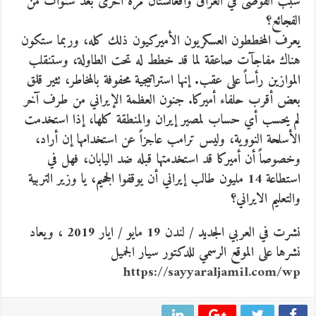
سبب الفوضى في العراق وأفغانستان مرة أخرى بعد سنوات من
الفجائع؟
يعرف المخططون العسكريون الأميركيون ذلك كله، وربما ستكون
هناك مفاجآت صاعقة لما قد خطط له تحت الطاولة، وستنقلب
الموازين رأساً على عقب. إنها استراتيجية محفوفة بالمخاطر، تثير قلق
بعض أقرب حلفاء أميركا. جنون العظمة الإيراني من طرف آخر
لم يحسب أي حساب لمصير إيران والمنطقة كلها، إذا استخدمت
الأسلحة النووية، وليس ترامب عاجزاً عن استخدامها إن أراد،
وخصوصاً أن أميركا قد استخدمتها قبله ضد اليابان، فهل في
استطاعة 14 مليون طالب إيراني أن يوقفوا الجحيم، يا وزير التربية
والتعليم الايراني؟
نشرت في العربي الجديد / لندن 19 مايو / ايار 2019 ، ويعاد
نشرها على الموقع الرسمي للدكتور سيار الجميل
https://sayyaraljamil.com/wp