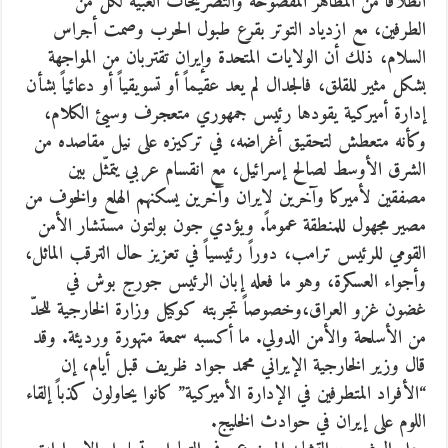
انطلاقاً من المظاهر المفضوحة والتصريحات الغبيّة لكلّ من
الطرفين، مع ازدياد التوتر بقرع طبول الحرب وصمت أجراس
السلام، ذلك أن الولايات المتحدة وإيران تقتربان من المواجهة
بشكل مثير للقلق، فالجدال لم يعد عقيماً أو تسويقياً أو دعائياً بشأن
إدارة أميركية يقودها رئيس جمهوري متعجرف وسيئ الكلام،
وكأنه متعطش لتحقيق أغراضه، في تركيزه على نيل مقاصده من
الشرق الأوسط لصالح إسرائيل، مع انقسام عربي يتمثّل بين
مصفقين لأميركا وآخرين لايران وآخرين يسكنهم الهلع والخوف من
مصير مجهول للمنطقة عموماً. ويؤدي جون بولتون مستشار الأمن
القومي للرئيس ترامب، دوراً رئيسياً في تعزيز حال الترقب الماثل،
وأجواء العسكرة، وهو ما فعله إبان الرئيس جورج بوش في
غضون غزو العراق،وخصوصاً تجربته كوكيل وزارة الخارجية للحدّ
من الأسلحة والأمن الدولي. ما أكسبه سمعة متهورة ورديئة. وقد
قال وزير الخارجية الإيراني محمد جواد ظريف قبل أيام، إن
“الأفراد المتطرفين في الإدارة الأميركية” كانوا يحاولون كذباً إلقاء
اللوم على إيران في حوادث الخليج.