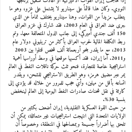
إذا هاجمت إيران القوات الأميركية أو أعادت تشغيل برنامجها
النووي. وكان هذا قائماً على سيناريو لا يشتمل على غزو، وهو ما
يتطلب مزيداً من القوات. وهنا سيناريو يختلف تماماً عن الذي
جرى ضد العراق في العام 2003، فقد شارك في غزو العراق
150 ألف جندي أميركي، إلى جانب الدول المتحالفة معها. وتم
ربط التكلفة المالية لحرب العراق بأكثر من تريليوني دولار عام
2013، مع ما يقدر بنحو أربعمائة ألف شخص قتلوا بين 2003
و2011. أما إيران، فقد أكسبها موقعها في وسط أوراسيا أهمية
استراتيجية خاصة للتجارة، فنحو ثلث حركة ناقلات النفط في العالم
يمر عبر مضيق هرمز، وهو الطريق الاستراتيجي للشحن، ويقدر
اتساعه بأقل من ميلين، وأيّ حجب للمرور من خلاله قد يؤدي إلى
كارثة في نقل شحنات صادرات النفط اليومية إلى العالم لينخفض
بنسبة 30%.
من حيث القوة العسكرية التقليدية، إيران أضعف بكثير من
الولايات المتحدة التي انتهجت استراتيجيات غير متماثلة، يمكن أن
تلحق بها أضراراً جسيمة وبمصالحها في المنطقة، وخصوصاً أن