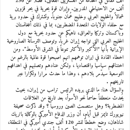
ألف مقاتل في الخدمة من العسكريين الفعالين، فضلاً عن 250
ألف من الاحتياطي المدربين. وإيران قوة بحرية في بحر قزوين
شمالاً والخليج العربي وخليج عُمان جنوباً. وتشترك في حدود برية
مع حلفاء الولايات المتحدة المضطربين، بما في ذلك أفغانستان
وباكستان وتركيا والعراق، ناهيكم عن حدود بحرية مع دول
الخليج العربي التي تواجه إيران غرباً. وتوصف الترسانة الصاروخية
الإيرانية بأنها “الأكبر والأكثر تنوعاً في الشرق الأوسط”. ومن
اخطاء القادة في ايران توهمهم انهم اصبحوا قوة عالمية بالرغم من
اختناقهم سياسيا واقتصاديا ، ولكن عنادهم وتصلبهم في اهدافهم
التوسعية سيدّمر بلادهم ، وهذا ما حدث مرارا وتكرارا عبر
تاريخهم .
والسؤال هنا: ما الذي يريده الرئيس ترامب من إيران، بحيث
يُحدث منعطفاً حاسماً نحو الأسوأ، بعد تاريخ من العلاقات
المضطربة؟ وهل ستصمت الصين وروسيا ؟ وقد ذكرت صحيفة
نيويورك تايمز قبل أيام، أن وزير الدفاع الأميركي بالوكالة باتريك
شاناهان، وضع خططاً لنشر 120 ألف جندي أميركي في المنطقة،