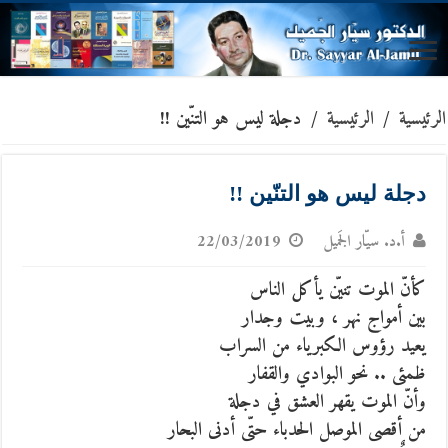
الرئيسية
/
الرئيسية
/
دجلة ليس هو التنّين !!
دجلة ليس هو التنّين !!
أ.د. سيّار الجَميل
22/03/2019
كأنّ الموت تنيّن يأكل الناس
بين أمواج نهر ، وبيت وجدار
يعيد رؤوس الكبرياء من السراب
ظمئى .. نحو البوادي والقفار
وأنّ الموت يقهر العشق في دجلة
من أقصى الموصل الحدباء حتّى أدنى البحار