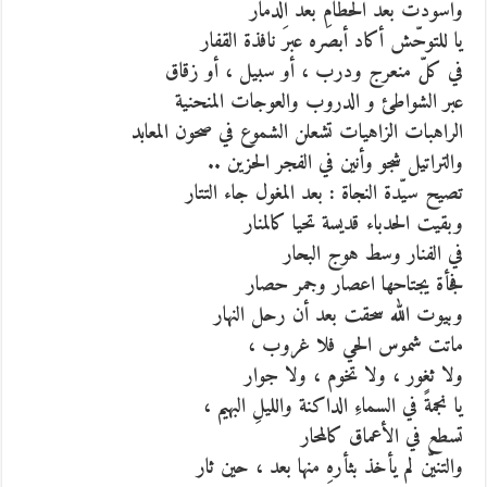
واسودّت بعد الحطامِ بعد الدمار
يا للتوحّش أكاد أبصره عبرَ نافذة القفار
في كلّ منعرج ودرب ، أو سبيل ، أو زقاق
عبر الشواطئ و الدروب والعوجات المنحنية
الراهبات الزاهيات تشعلن الشموع في صحون المعابد
والتراتيل شجو وأنين في الفجر الحزين ..
تصيح سيّدة النجاة : بعد المغول جاء التتار
وبقيت الحدباء قديسة تحيا كالمنار
في الفنار وسط هوج البحار
فجأة يجتاحها اعصار وجمر حصار
وبيوت الله سحقت بعد أن رحل النهار
ماتت شموس الحي فلا غروب ،
ولا ثغور ، ولا تخوم ، ولا جوار
يا نجمةً في السماءِ الداكنة والليلِ البهيم ،
تسطع في الأعماق كالمحار
والتنيّن لم يأخذ بثأرهِ منها بعد ، حين ثار