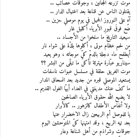
موتٌ تزرعه المجانين ، وجوقات عصائب ..
يقتلون الناس عن قناعة بعد اغتيال الدار ..
آهٍ على النوروز الجميل في يوم موصلي حزين ..
ضع فوقَ قبورِ الأبرياء أكليل غار
سيعيد التاريخ ما سلخوا من الأجساد ..
من لحم عظام موتى ، أكلوها بلذّة على شواء نار
أيطفح ماء دجلة بالدمّ كلّ موجاته ، وهو يعيد
سيناريو عبّارة مهترئة تأكلُ ما تبقّى من البشر ؟؟
موت الغريق حلقة في مسلسل عبوات ناسفات
يستعيد الموصلي قبره من جديد بعد انسحاق المدار
ما كفّ عنك مدينتي في العداء أيهّا الغول القديم ..
لا يضيع الله حقوق الأبرياء الصالحين
ولا أنفاس الأطفال كالزهور .. كالأبرار
يا للموصل أم الربيعين زال الاخضرار عنها
بعد تيه الربيع ، وقد امتهنها كلّ المتوّحشين اليوم
جوقات وشراذم من أهل شناعة وعار