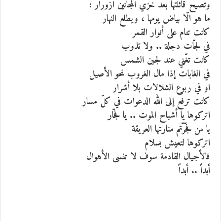
وتصيح قائلتها بعد خزي المجانين ازورار :
ما هو الّا بياض يومها ، ويطلع النهار
كانت تنام على أنوار القمر
في لجّات دجلة .. ولا تذوب
كانت تغّني عند لجين الشمس
في الغابات إذا مال الغروب نحو الأصيل
او في ربوع الشلالات بلا أشرار
كانت ترفع إلى الله الدعوات في كلّ مسار
اتركوها يا أشباح الموت .. يا فجّار
يا من فجّرّتم منارتها العريقة
اتركوها لتعيش بسلام
فالأجيال القادمة سوف لا تنسى الأهوال
أبداً .. أبداً