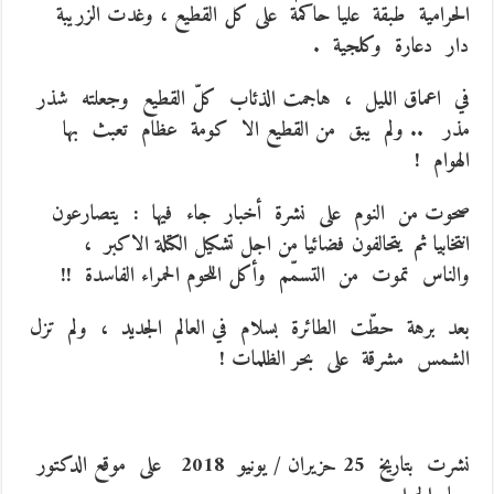
الحرامية طبقة عليا حاكمة على كل القطيع ، وغدت الزريبة
دار دعارة وكلجية .
في اعماق الليل ، هاجمت الذئاب كلّ القطيع وجعلته شذر
مذر .. ولم يبق من القطيع الا كومة عظام تعبث بها
الهوام !
صحوت من النوم على نشرة أخبار جاء فيها : يتصارعون
انتخابيا ثم يتحالفون فضائيا من اجل تشكيل الكتلة الاكبر ،
والناس تموت من التسمّم وأكل اللحوم الحمراء الفاسدة !!
بعد برهة حطّت الطائرة بسلام في العالم الجديد ، ولم تزل
الشمس مشرقة على بحر الظلمات !
نشرت بتاريخ 25 حزيران / يونيو 2018 على موقع الدكتور