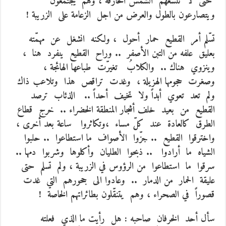
حتى لا تلسعهم الشمس الحارقة ، وهم يجتمعون
ويتصارعون بالطول والعرض من اجل الزعامة على الزريبة !
تسّلم أمر القطيع حمار أحول ، ولكنه انشغل عن مهمّته
بعليق علفه من التبن الأصفر .. وراح القطيع ينفرد هنا ،
وينزوي هناك .. والكلابُ تغيرّت طباعها الهائجة ،
وصغرت حجومها الهزيلة ، وغدت تراقص هذا وتلاعب ذاك
ولم تعد تعوي أبداً ولا تخيف أحداً .. الذئاب ترصد
القطيع من بعيد خلف أشجار المنطقة الخضراء .. خرج قطاع
الطرق كالعادة عند كلّ مساء ،وتكاثروا ساعة بعد أخرى ،
واخترقوا القطيع .. جزّوا الأصواف ما استطاعوا .. حلبوا
الشياه ما أرادوا .. ذبحوا الطليان وأكلوها وشربوا دمها ..
سرقوا ما استطاعوا من الرؤوس في الزريبة ، ولم تسلم حتى
عليقة الحمار من الدمار .. وعادوا الى جحورهم التي غدت
قصوراً في الصحراء ، وهم يتنقّلون بطائراتهم الخاصة !
سأل أحد الخرفان صاحبه : هل رأيت ما الذي فعلته