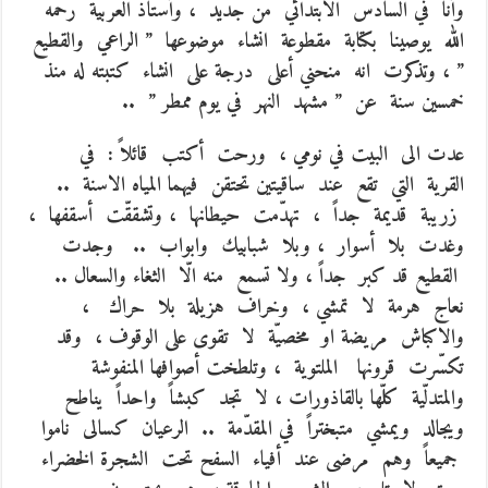
وأنا في السادس الابتدائي من جديد ، وأستاذ العربية رحمه
الله يوصينا بكتابة مقطوعة انشاء موضوعها ” الراعي والقطيع
” ، وتذكرت انه منحني أعلى درجة على انشاء كتبته له منذ
خمسين سنة عن ” مشهد النهر في يوم ممطر ” ..
عدت الى البيت في نومي ، ورحت أكتب قائلاً : في
القرية التي تقع عند ساقيتين تحتقن فيهما المياه الاسنة ..
زريبة قديمة جداً ، تهدّمت حيطانها ، وتشققّت أسقفها ،
وغدت بلا أسوار ، وبلا شبابيك وابواب .. وجدت
القطيع قد كبر جداً ، ولا تسمع منه الّا الثغاء والسعال ..
نعاج هرمة لا تمشي ، وخراف هزيلة بلا حراك ،
والاكباش مريضة او مخصيّة لا تقوى على الوقوف ، وقد
تكسّرت قرونها الملتوية ، وتلطخت أصوافها المنفوشة
والمتدلّية كلّها بالقاذورات ، لا تجد كبشاً واحداً يناطح
ويجالد ويمشي متبختراً في المقدّمة .. الرعيان كسالى ناموا
جميعاً وهم مرضى عند أفياء السفح تحت الشجرة الخضراء