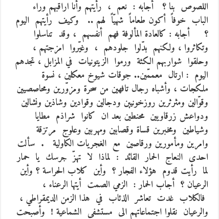
اللصوص بنا ؟ أجابه : نعم ، رأيتهم وأنا اراقبهم وراء
الباب خوفاً أكون طعاماً شهيّاً لهم .. وكيف رأيتهم اليوم
؟ أجابه : كالعادة المألوفة فهم أنفسهم ، وقد تناسلوا
وتكاثروا ، ولكنهم بدّلوا جلودهم ، وغيّروا امزجتهم ،
وحلقوا شواربهم الكثة ورموا الزيتونيات في المزابل ، تجدهم
اليوم : ارتال معممّين.. جوقات شيوخ معكلين ، نسوة
ملكجات ، وأشباه رجال تافهين من سحرة ومزوّرين ومحاصصيين
وقوّالين ومثرثرين روزخونيين ودجالين وقوادين وشاذين ونشالين
ودواعش زرقاويين محنطين بعد ان كانوا شراذم مطايا
وشياطين ومخبرين قساة وقصابين ومهربين وعلوج مرتزقة
وامرين ومأمورين ورقاصين مع الغجريات الكاولية . سألت
احدى النعاج الحمار القائد : لماذا لا تهزّ جرسك يا حمار
لما رأيت قدوم هؤلاء الفجار ؟ وأين كلاب الحراسة ؟ وأين
الرعيان ؟ أجاب الحمار : الزمي الصمت أيتها الرعناء ،
فالكلاب غدت تعاشر الذئاب في هذا الزمن الديمقراطي ،
والرعيان نقلوا اجتماعاتهم الى مستشفى الشماعية ! وأصبحت