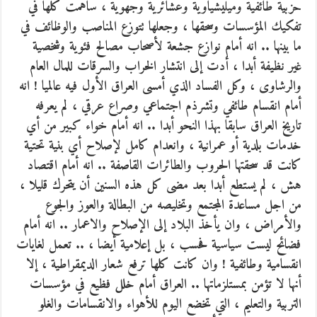
حزبية طائفية وميليشياوية وعشائرية وجهوية ، ساهمت كلها في
تفكيك المؤسسات وسحقها ، وجعلها تتوزع المناصب والوظائف في
ما بينها .. انه أمام نوازع جشعة لأصحاب مصالح فئوية وشخصية
غير نظيفة أبدا ، أدت إلى انتشار الخراب والسرقات للمال العام
والرشاوى ، وكل الفساد الذي أمسى العراق الأول فيه عالميا ! انه
أمام انقسام طائفي وتشرذم اجتماعي وصراع عرقي ، لم يعرفه
تاريخ العراق سابقا بهذا النحو أبدا .. انه أمام خواء كبير من أي
خدمات بلدية أو عمرانية ، وانعدام كامل لإصلاح أي بنية تحتية
كانت قد سحقتها الحروب والطائرات القاصفة .. انه أمام اقتصاد
هش ، لم يستطع أبدا بعد مضى كل هذه السنين أن يتحرك قليلا ،
من اجل مساعدة المجتمع وتخليصه من البطالة والعوز والجوع
والأمراض ، وان يأخذ البلاد إلى الإصلاح والاعمار .. انه أمام
فضائح ليست سياسية فحسب ، بل إعلامية أيضا ، .. تعمل لغايات
انقسامية وطائفية ! وان كانت كلها ترفع شعار الديمقراطية ، إلا
أنها لا تؤمن بمستلزماتها .. العراق أمام خلل فظيع في مؤسسات
التربية والتعليم ، التي تخضع اليوم للأهواء والانقسامات والغلو