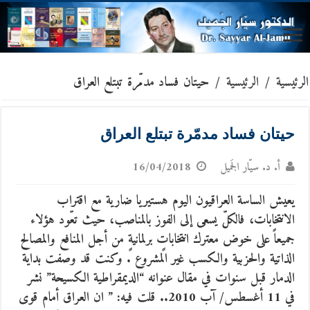
الرئيسية
/
الرئيسية
/
حيتان فساد مدمّرة تبتلع العراق
حيتان فساد مدمّرة تبتلع العراق
أ. د. سيّار الجَميل
16/04/2018
يعيش الساسة العراقيون اليوم هستيريا ضارية مع اقتراب
الانتخابات، فالكلّ يسعى إلى الفوز بالمناصب، حيث تعّود هؤلاء
جميعاً على خوض معترك انتخاباتٍ برلمانيةٍ من أجل المنافع والمصالح
الذاتية والحزبية والكسب غير المشروع . وكنت قد وصفت بداية
الدمار قبل سنوات في مقال عنوانه “الديمقراطية الكسيحة” نشر
في 11 أغسطس/ آب 2010.. قلت فيه: ” ان العراق أمام قوى