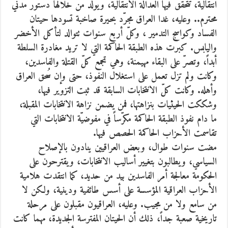
انتقالية، تتحقق فيها العدالة الانتقالية، ويولد من خلالها دستور مدني
محترم.. وعليه، غدا العراق مجرّد بحيرة صاخبة تسودها حيتان
الفساد وكواسج التدمير ، وكلّ أربع سنوات تتوالد لتأكل الأخضر
واليابس. كبرت هذه الطبقة الحاكمة التي لا تريد مغادرة السلطة
أبداً، وتصرّ على البقاء مهيمنة، وهي تجمع كلّ القتلة والفاسدين،
وكانت ولم تزل تعمل على استغلال النفوذ، حتى وإن سُحق العراق
وأهله. وكانت كلّ الانتخابات السابقة قد ثبت التزوير فيها،
وشككت الحيثيات بنزاهتها، فمن يضمن نزاهة الانتخابات المقبلة،
ما دام نفوذ الطبقة الحاكمة مكرّساً في مفوضيّة الانتخابات التي
تقاسمت الأحزاب الحاكمة الحصص فيها.
مضت سنوات طوال، وبعض العراقيين ينادون بالإصلاح
السياسي، ويطالبون بتغيير أساليب الانتخابات، ويقترحون على
الحكومة معالجة أمر الفاسدين بيد من حديد، كما انتقدت هلامية
الأحزاب العراقية المؤسسة على أسس طائفية ودينية، ولكن لا
من سامع ولا من مجيب. وعليه، العراقيون مقبلون على مرحلة
تاريخية صعبة جداً، ذلك أن الحيتان المفترسة الجديدة، مهما كانت