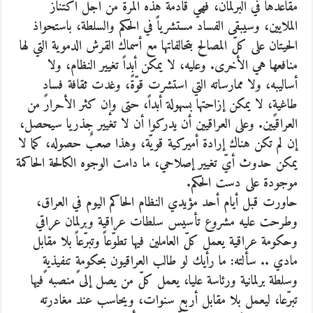
مقاعدها في البرلمان، فهي قادمة هذه المرة من أجل اكتناز
الملايين، وسيبقى الفساد مستشرياً في الحكم والسلطة، باستحواذ
الحيتان على كلّ المصالح بتحالفاتها مع أسماك القرش الدموية التي لها
منافعها هي الأخرى. وعليه، لا يمكن أبداً تغيير النظام، ولا
أساليبه، ولا ممارساته التي استشرت قوّةً، وغدت ثقافة فسادٍ
طاغيةٍ، لا يمكن إزاحتها بسهولة أبداً، حتى وإن كثر الأحرار من
العراقيين. وعلى العراقيين أن يدركوا أن لا تغيير جذريا سيحصل،
إن لم تكن هناك إرادة أميركية قويّة، وهذا صعبٌ حصوله، كما لا
يمكن حدوث أيّ تغيير إصلاحي، ما دامت الوجوه الكالحة الحاكمة
موجودة على دست الحكم.
حاورت قبل أيام أحد مؤيدي النظام الحاكم اليوم في العراق،
وطرحت عليه مشروع تأسيس سلطات عراقية وبرلمان عراقي
وحكومة عراقية يعمل كلّ العاملين فيها تطوّعاً وتبرّعاً بلا مقابل
مادي .. سألته: ما رأيك لو طالب العراقيون بحكومةٍ تنفيذيةٍ
وسلطة برلمانية ورئاسة عليا، يعمل كلّ من يصل إلى منصبه فيها
تبرّعا، ليعمل بلا مقابل أربع سنوات، ويحاسب عند مغادرته