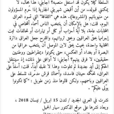
السلطة كيلا يكون قد استغلّ منصبه؟ أجابني: هذا محال، لا
يمكنني قبوله.. من أين أقبض شهريتي الجارية إذا حُرم المسؤولون
من منهوباتهم (المشروعة). هذه هي “الثقافة” التي تسود العراق
اليوم. قلت: هل بالإمكان أن ينتخب الناس أسماء أشخاصٍ في
انتخابات عامة، بلا أيّة أحزاب أو كتل أو تيارات أو تحالفات ثبت
إجرامها بحقّ العراقيين وبحق ثرواتهم، واقترح جعل العراق دائرة
انتخابية واحدة، بحيث يحقّ لابن الموصل أن ينتخب عراقيا من
البصرة أو بغداد أو العكس، حتى يكونوا ديمقراطيين ووطنيين
حقيقيين، لا فرق بينهم؟ أجابني: لا أوافق على ذلك، إذ سينتقل
الحكم إلى أيدٍ جديدة لم تتلوث، وهذا لا نقبله أبداً. قلت: أسفاً على
العراق، تحكمه حيتان فاسدة، وأسماك قرش مدمّرة، تتسلط على
العراقيين وباسمهم. ولكن قالوها منذ زمن طويل : “كما تكونوا
يوّلى عليكم” .
نشرت في العربي الجديد / لندن 15 ابريل / نيسان 2018 ،
ويعاد نشرها على موقع الدكتور سيار الجميل