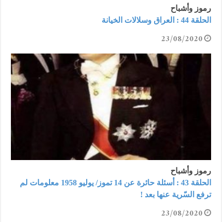
رموز وأشباح
الحلقة 44 : العراق وسلالات الخيانة
23/08/2020
رموز وأشباح
الحلقة 43 : أسئلة حائرة عن 14 تموز/ يوليو 1958 معلومات لم
ترفع السّرية عنها بعد !
23/08/2020