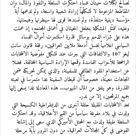
لصالح تكتلات حيتان فسادٍ احتكرت السلطة والنفوذ والمال، وإنّ
المقاطعة المزعومة لا تشكلّها إرادة شعبية واسعة، ولم تدعمها أية
مؤسّسة دينية متنفذّة، ولم تسندها قوى لها سيطرتها وهيمنتها.
وعليه، تتمثّل المشكلة بتغلغل الحيتان في أعماق المجتمع، إذ عملت
هذه على شراء الذمم بوسائل قذرة استثمرت أموال الفساد
السياسي اعلامياً لغسل أدمغة ملايين العراقيين، رفقة قانون سانت
ليغو 107 والالتفافات التي جرت عند تشكيل مفوّضية الانتخابات
الراضخة للأحزاب الفاسدة وقمعها الإرادة السياسية المخالفة. فضلا
عن استخدام المقود الطائفي للسفينة، والذي يمكن تحريكه ضمن
اتجاهات معينّة، خصوصاً أن قبطان السفينة غدا متمرّسا في لعبته
القذرة، وهو ينفق من المال المنهوب.. هذه المعادلة غدا يسعى إليها
جميع المرشحين، إلا من ندر.
تعد الانتخابات المقبلة حلقة أخرى من الديمقراطية الكسيحة التي
ولدت في بلاد مفرغة سياسياً من القيم الأخلاقية، وقد احتكرت
السلطة طبقة ولدت مع المحتل الأميركي الذي سعى إلى إشاعة
الفوضى في كلّ المجالات العراقية، من دون المرور بأيّة مرحلة