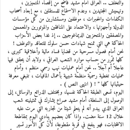
والتخلف .. العراق أمام مشهد فاضح من إقصاء المتميزين ،
وتهميش المجتهدين ، وعدم الاستماع للمستقلين ، مع إبعاد أصحاب
الكفاءات والخبرات ، موظفين ومستشارين من كل مؤسسات
الدولة وأجهزتها ، والاعتماد على المنافقين والموتورين والمعممين
والمصفقين والمتحزبين الديماغوجيين .. إذ غدا بعض الأحزاب
الحاكمة هي التي تمنح شهادات حسن سلوك للتعاقد والتوظف !
نحن أمام فصول مسرحية من قضايا فساد مالية وأخلاقية كبرى ،
كلها تمّرر من حساب موارد الشعب العراقي ، ولابد أن يحقق فيها
عاجلاً أم آجلاً .. نحن أمام عمليات نهب رسمي منظم ، وأمام
عمليات تغطية رسميّة منظمّة شبيهة بأعمال المافيات ، تنبغي معرفة
حيثياتها كلها ” ! ( انتهى النص ) .
اليوم، تسعى الطبقة الحاكمة نفسها، وبمختلف الذرائع والوسائل، إلى
الوصول إلى السلطة، أمام مشهد صراع يشارك في تمثيليته شعب
العراق الذي يبدو أنه لم يتعلم شيئا من تجاربه التي مرت عليه
خلال 12 سنة مضت. وإذا كان بعضهم ينادي اليوم بمقاطعة
الانتخابات، فهو ينفخ في قربةٍ مقطوعةٍ، لأنّ كلّ الأمور تسير