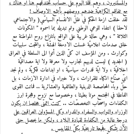
والمستنيرون ، وهم قلة اليوم على حساب تخندقهم هنا او هناك ،
مع تفاقم الكراهيّة ضدهم ووصفهم بأبشع الاوصاف !
لقد خلقت ازمة الحكم في ظلّ الانقسام السياسّي( والاجتماعي
لاحقا ) انتفاء للوعي الوطني وتم تبديله بما اسموه ” المكوّنات
الثلاثة ” ، وهي حالة غريبة على الواقع بانتزاع روح المواطنة مع
خلق صدمات اعلاميّة غسلت الادمغة الهشّة ، وانتجت سلبيات
وكوارث . ومن المؤسف ان كلّ الذين أتوا الى السلطة في العراق
( الجديد ) ليست لديهم تجارب ولا معرفة ولا اية مصداقيّة
اخلاقيّة ، ولا ايّة قدرات سياسيّة ، او ابداعات فكريّة ، ولم نجد
ايّ صنّاع اذكياء للقرارات ، ولا خبراء في ادارة الازمات ، بل
حلّ وباء المحاصصة الدينية والطائفية والعشائرية .. فماتت القوى
الفاعلة في المجتمع موتا بطيئا ، وخصوصا مع نزوح وهجرة ابرز
الكفاءات واصحاب التخصصّات ..
كنت اتمنّى مخلصا ان يكون
الوزراء والنواب والسفراء والمدراء وكل المسؤولين العراقيين على
درجة عالية من الكفاءة لقيادة البلاد ، ولكن ما يحصل حتى
الآن يشّكل فجيعة تاريخيّة بكلّ المقاييس .