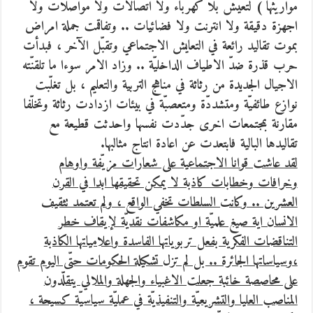
مواريثها ) لتعيش بلا كهرباء ولا اتّصالات ولا مواصلات ولا
اجهزة دقيقة ولا انترنت ولا فضائيات .. وتفاقمت جملة امراض
بموت تقاليد رائعة في التعايش الاجتماعي وتقبّل الآخر ، فبدأت
حرب قذرة ضدّ الاطياف الداخليّة .. وزاد الامر سوءا ما تلقنّته
الاجيال الجديدة من رثاثة في مناهج التربية والتعليم ، بل تغلّبت
نوازع طائفيّة ومتشددّة ومتعصبّة في بيئات ازدادت رثاثة وتخلّفا
مقارنة بمجتمعات اخرى جدّدت نفسها واحدثت قطيعة مع
تقاليدها البالية فابتعدت عن اعادة انتاج مثالبها.
لقد عاشت قوانا الاجتماعية على شعارات مزيّفة واوهام
وخرافات وخطابات كاذبة لا يمكن تحقيقها ابدا في القرن
العشرين .. وكانت السلطات تخفي الواقع ، ولم تعتمد تثقيف
الانسان اية صيغ علميّة او مكاشفات نقديّة لإيقاف خطر
التناقضات الفكرية بفعل تربوياتها الفاسدة واعلامياتها الكاذبة
،وسياساتها الجائرة .. بل لم تزل تشكيلة الحكومات حتّى اليوم تقوم
على محاصصة خائبة جعلت الاغبياء والجهلة والملالي يتقلّدون
المناصب العليا والتشريعيّة والتنفيذيّة في عمليّة سياسيّة كسيحة ،