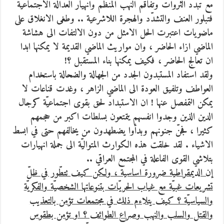
مع تبدّد الثروات وتفاقم النهب المنظّم وانهيار العدالة الاجتماعيّة
فتبلور العنف والتشدّد والهجرة اللاشرعية .. وطغى الانغلاق على
ماضويات اعتبرت الحل الامثل من دون الالتفات الى هشاشة
الماضي ازاء الحاضر ، وان مواريث الماضي القديمة لا يمكنها ابدا
ان تعالج الحاضر ، فكيف يمكنها بناء المستقبل ؟!
ولقد استفاد المستبدون الجدد من الجهالة والضحالة باستخدام
العواطف وتلفيق العودة الى الماضي الزاهر ، وغدت قناعات لا
يمكن التمفصل عنها ! ان الاستبداد لحق بقوى اجتماعيّة كرجال
الدين الذين وجدوا انفسهم يتمتعون بسلطات اكبر من حجمهم
كثيرا ، فجنّ جنونهم وبدأوا يضطهدون من يخالفهم حتى في ابسط
الاشياء . لقد خلقت هذه الكوارث المتواليّة الى جملة انهيارات
بتلاشي القوى الفاعلة في المجتمع العراقي ..
إن الديمقراطية ضرورة اساسية ، ولكن كيف تتطّور في ظلّ
تشريعات غبيّة مع غياب الحريّات بتنوعاتها الشخصيّة والفكريّة
والسياسيّة ؟ كيف يتلاءم ذلك في مجتمعات تؤمن بالتعذيب
والقتل والسلب والنهب وصراع الطوائف ؟ او تؤمن بطقوس