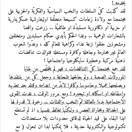
يخدمه !
لقد كذبت كلّ السلطات والنخب السياسيّة والفكريّة والحزبية على
مجتمعنا مع ولادة زعامات كسيحة متخلّفة اوليغارشية عسكريتارية
او حزبية او دكتاتورية مستبدّة او طائفيّة .. زرعت واقعنا
بالشعارات الوهمية .. وغدا الحكم بأيدي حكام مستبدين ومتخلفين
ومشعوذين خلقوا نزعة عداء وكراهية للعالم كله ، وعدّوا شعوب
العالم غير محترمة وجاهلة وكافرة ومستغلة فتوالدت تناقضات
ذهنيّة مركبة وخطيرة سايكلوجيا واجتماعيا !
لقد جمع مجتمعنا كلّ التناقضات ، فهو لم يتخلّص من بقايا
الموروثات الصعبة ، ولم يعالجها بشجاعة ، وجعل كلّ من ينتقدها
ويصلحها عميلا وجاسوسا وكافرا لابدّ من اعدامه وقتله بعد تعذيبه
وإسقاطه او اسكاته او تهجيره ! ومع مرور الوقت ، غدت القوى
الاجتماعية بدءا بالعائلة ثمّ النخب والفئات .. رخوة لا قدرة لها
على الحداثة ومجاراة العصر ، ولكنّها تغالط نفسها ،
اذ لم تستطع
ابدا البقاء على قيد الحياة لدقائق معدودات بلا مستحدثات
تكنولوجية وإلكترونية حديثة ، فلا يمكنها ابدا ان تنعزل ( مع