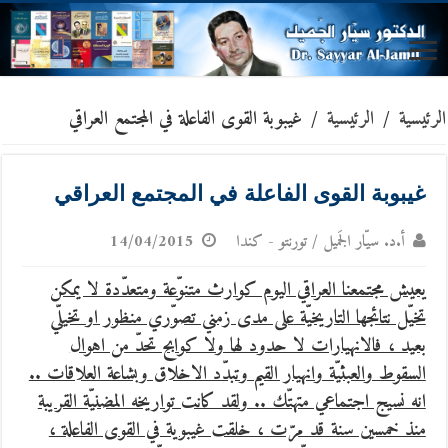
الرئيسية
/
الرئيسية
/
غيبوبة القوى الفاعلة في المجتمع العراقي
غيبوبة القوى الفاعلة في المجتمع العراقي
أ.د. سيّار الجَميل / تورنتو - كندا
14/04/2015
يعيش مجتمعنا العراقي اليوم كوارث متنوّعة ومتعدّدة لا يمكن
تخيّل نتائجها التاريخيّة
على مدى زمني تصوّري منظور او تخيلّي
بعيد ، فالانهيارات لا حدود لها ولا كوابح تحدّ من اهوال
السقوط والعبثيّة وانهيار القيم وتبدّد الاخلاق وبشاعة العلاقات ..
انه نسيج اجتماعي متهتّك .. ولقد كانت تواريخه المضنيّة القريبة
منذ خمسين سنة قد مرّت ، خلقت غيبوية في القوى الفاعلة ،