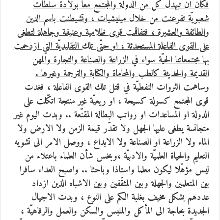
فكان ان تبهدل كلّ من الدولة والمجتمع معا بولادة سلطات
شعبويّة تفرعنت من خلال ميليشيات ، وتشيطنت باسم الدين
والطائفة والعشيرة ، فتفاقمت قوى ظلامية وعنيفة وجاهلة لتطغى
على القوى الفاعلة المستحدثة ، او حتّى تلك التقليديّة التي ازدحمت
بها مجتمعاتنا الحيّة سواء في الزراعة والصناعة والتجارة والمهن
القديمة والحديثة كالطب والمحاماة والكتابة والترجمة وغيرها .
وساهمت الثروات النفطيّة في قتل تلك القوى الفاعلة ، فغدت
قوى المجتمع كسولة كسيحة ، او ريعيّة غير منتجة اتكّلت على
الدولة او المساعدات او رواتب البطالة المقنّعة .. وبدت اليوم غير
متجانسة يطغى عليها الجهل ولا تقدّر قيمة الزمن ولا الارض ولا
الماء ولا الزراعة او الصناعة ولا الابداع ، ووصل الامر الى تشويه
التعليم والحياة العلميّة والادبيّة ،وبخس شأن العلماء باعتلاء من
ليس مؤهّلا ليكون معلما واستاذا وباحثا .. واصبح العداء سافرا
بين المتعلمين والجهلة وبين المثقّفين وبين الاشباه الذين ازداد
عددهم بشكل مخيف بغلبة الكم على النوع ، وبدت الاجيال
الجديدة بحاجة الى المأكل والملبس والسكن والعمل والرفاهيّة ،