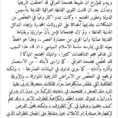
ويبدو للمؤرّخ ان طبيعة مجتمعنا العراقي قد اختلفت تاريخيّا
وتبدّلت بعد ان قامت القوى الفاعلة العراقية القديمة بتأسيس
الدولة وتطوير المجتمع ، وكانت تبدو اكثر وعيّا في التخلّص من
المشكلات بتقديمها الحداثة على الموروثات المخدرة وايجاد البدائل
المدنية الفاعلة ، ولم تزل مجتمعاتنا تؤمن بأنّ مواريثها وبقاياها
القديمة صائبة وانها اقوى من حضارة العصر .. وهذا هو الخطأ
بعينه الذي يمارسه ساسة الاسلام السياسي ، اذ قاد هذا السبب
الى تفاقم حجم التناقضات كثيرا ، وانتهك المجتمع انتهاكا !
لقد تخلّص مجتمعنا العراقي – كما تراءى لأبنائه – من الاستعمار
وآثاره وأذنابه – كما جرى تداوله في البيانات الصارخة – ، ولكنه
لم ينجح في التخلّص من الامراض التاريخية المتوارثة ..
والاوبئة
الطائفية التي تنتشر سايكلوجيا جرّاء ثقافات منحرفة يتربّى عليها
المرء منذ الصغر ، فتتجسّد في ذهنيته المركبّة من دون ان يدري
بأدرانها ، فيتوالد عنده الحقد والكراهيّة للطرف الاخر ، وقد تعلّم
كيف يخفيها ويدفنها في كلّ الظروف ، ولكنه يتحيّن الفرص
لإظهارها مستترة او الاعلان عنها ببشاعة متى اطمئن للظرف الذي