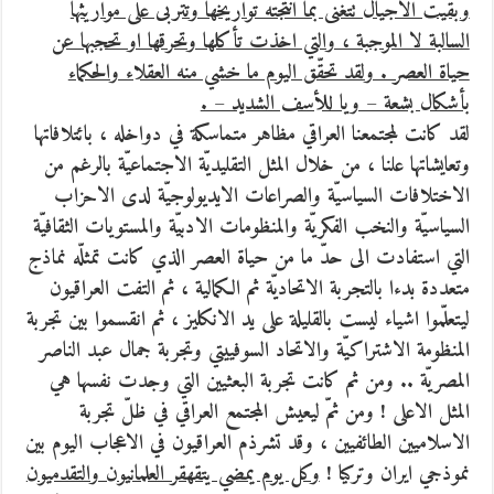
وبقيت الاجيال تتغنّى بما انتجته تواريخها وتترّبى على مواريثها
السالبة لا الموجبة ، والتي اخذت تأكلها وتحرقها او تحجبها عن
حياة العصر . ولقد تحقّق اليوم ما خشي منه العقلاء والحكماء
بأشكال بشعة – ويا للأسف الشديد – .
لقد كانت لمجتمعنا العراقي مظاهر متماسكة في دواخله ، بائتلافاتها
وتعايشاتها علنا ، من خلال المثل التقليديّة الاجتماعيّة بالرغم من
الاختلافات السياسيّة والصراعات الايديولوجيّة لدى الاحزاب
السياسيّة والنخب الفكريّة والمنظومات الادبيّة والمستويات الثقافيّة
التي استفادت الى حدّ ما من حياة العصر الذي كانت تمثلّه نماذج
متعددة بدءا بالتجربة الاتحاديّة ثم الكمالية ، ثم التفت العراقيون
ليتعلّموا اشياء ليست بالقليلة على يد الانكليز ، ثم انقسموا بين تجربة
المنظومة الاشتراكيّة والاتحاد السوفييتي وتجربة جمال عبد الناصر
المصريّة .. ومن ثم كانت تجربة البعثيين التي وجدت نفسها هي
المثل الاعلى ! ومن ثمّ ليعيش المجتمع العراقي في ظلّ تجربة
الاسلاميين الطائفيين ، وقد تشرذم العراقيون في الاعجاب اليوم بين
نموذجي ايران وتركيا !
وكل يوم يمضي يتقهقر العلمانيون والتقدميون