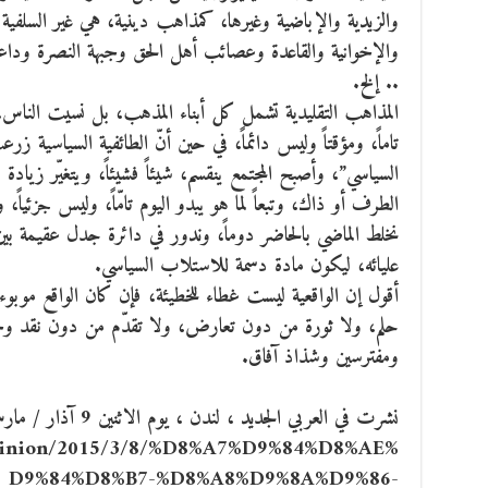
والزيدية والإباضية وغيرها، كمذاهب دينية، هي غير السلفية وا
والإخوانية والقاعدة وعصائب أهل الحق وجبهة النصرة ود
.. إلخ.
المذاهب التقليدية تشمل كل أبناء المذهب، بل نسيت الناس،
تاماً، ومؤقتاً وليس دائماً، في حين أنّ الطائفية السياسية 
السياسي”، وأصبح المجتمع ينقسم، شيئاً فشيئاً، ويتغيّر زيادة و
الطرف أو ذاك، وتبعاً لما هو يبدو اليوم تامّاً، وليس جزئياً،
نخلط الماضي بالحاضر دوماً، وندور في دائرة جدل عقيمة بين
عليائه، ليكون مادة دسمة للاستلاب السياسي.
أقول إن الواقعية ليست غطاء للخطيئة، فإن كان الواقع موبوءاً
حلم، ولا ثورة من دون تعارض، ولا تقدّم من دون نقد وحو
ومفترسين وشذاذ آفاق.
نشرت في العربي الجديد ، لندن ، يوم الاثنين 9 آذار / مارس 2015
/opinion/2015/3/8/%D8%A7%D9%84%D8%AE%
D9%84%D8%B7-%D8%A8%D9%8A%D9%86-