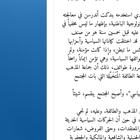
نى الذي استخدمه بندكت أندرسن في معالجته
لوجية الباطنية، بإظهار ما ليس مخفياً في
ّا عليه قبل خمسين سنة هو من صنف
قد اختلقت كياناتها السياسية وأحزابها
عكس ما تبطن، وإذا كانت مؤمنة، ولم
فها السياسية، وهي تؤمن ايماناً راسخاً
لضرورة طوائف، ذلك أن جماعة المذهب
طائفة المُتَخَيَّلة التي بات المجتمع
اسي”، وأصبح المجتمع ينقسم، شيئاً
 المذهب والطائفة. وعليه، لم تحي
ي حين أن الحركات السياسية الحديثة
المعتقدات، وحتى الفروض، شعارات
نبلية والشافعية والمالكية والجعفرية