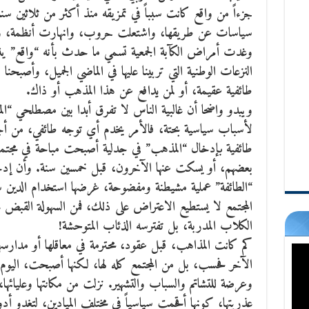
جزءاً من واقع كانت سبباً في تمزيقه منذ أكثر من ثلاثين سن
سياسات عن طريقها، واشتعلت حروب، وانهارت أنظمة، وت
وغدت أمراض الكآبة الجمعية تسمي ما حدث بأنه “واقع” ينب
النزعات الوطنية التي تربينا عليها في الماضي الجميل، وأصبح
طائفية عقيمة، أو لمن يدافع عن هذا المذهب أو ذاك.
ويبدو واضحا أن غالبية الناس لا تفرق أبدا بين مصطلحي “الم
لأسباب سياسية بحتة، فالأمر يخدم أي توجه طائفي، من 
طائفية بإدخال “المذهب” في جدلية أصبحت مباحة في مجتمع
بعضهم، أو يسكت عنها الآخرون، قبل خمسين سنة. وأن إد
“الطائفة” عملية مشيطنة ومفضوحة، غرضها استخدام الدين سياس
المجتمع لا يستطيع الاعتراض على ذلك، فمن السهولة القبض على
الكلاب المدربة، بل تفترسه الذئاب المتوحشة!
كم كانت المذاهب، قبل عقود، محترمة في معاقلها أو مدارسه
الآخر فحسب، بل من المجتمع كله لها، لكنها أصبحت، اليوم
وعرضة للتشاتم والسباب والتشهير. نزلت من مكانتها وعليائه
عذريتها، كونها أقحمت سياسياً في مختلف الميادين، لتغدو أدو