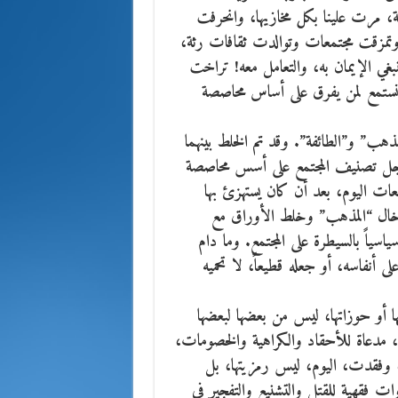
ة،
مرت علينا بكل مخازيها، وانحرفت
مزقت مجتمعات وتوالدت ثقافات رثة،
غي الإيمان به، والتعامل معه! تراخت
نا نستمع لمن يفرق على أساس محاصصة
ذهب” و”الطائفة”. وقد تم الخلط بينهما
أجل تصنيف المجتمع على أسس محاصصة
ات اليوم، بعد أن كان يستهزئ بها
خال “المذهب” وخلط الأوراق مع
ياً بالسيطرة على المجتمع. وما دام
 أنفاسه، أو جعله قطيعاً، لا تحميه
ا أو حوزاتها، ليس من بعضها لبعضها
، مدعاة للأحقاد والكراهية والخصومات،
ا، وفقدت، اليوم، ليس رمزيتها، بل
ات فقهية للقتل والتشنيع والتفجير في