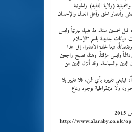
لخمينية (ولاية الفقيه) والحوثية
اعش وأنصار الحق وأهل العدل والإحسان
 قبل خمسين سنة، مذاهبها، جزئياً وليس
زرعت ديانات جديدة باسم “الإسلام
نقصاناً، تبعا لحالة الانضواء إلى هذا
 ودائماً وليس مؤقتاً. وهنا، نصبح راجعين
 الدين والسياسة، وقد أنزل الدين من
، فينبغي تغييره بأي ثمن، فلا تغيير بلا
ار، ولا ديمقراطية بوجود رعاع
http://www.alaraby.co.uk