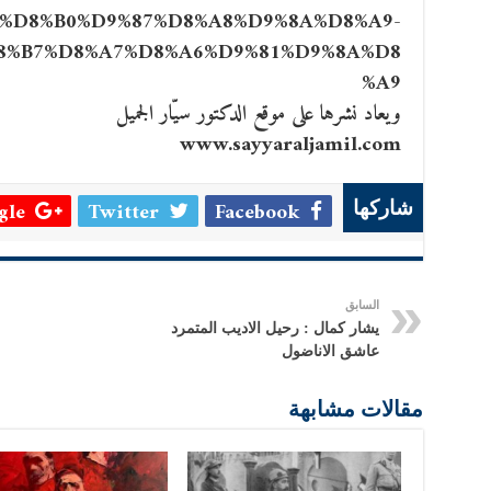
%D8%B0%D9%87%D8%A8%D9%8A%D8%A9-
8%B7%D8%A7%D8%A6%D9%81%D9%8A%D8
%A9
ويعاد نشرها على موقع الدكتور سيّار الجميل
www.sayyaraljamil.com
le +
Twitter
Facebook
شاركها
السابق
يشار كمال : رحيل الاديب المتمرد
عاشق الاناضول
مقالات مشابهة