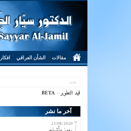
مقالات
الشأن العراقي
افكار
آخر ما نشر
23/08/2020
رموز وأشباح