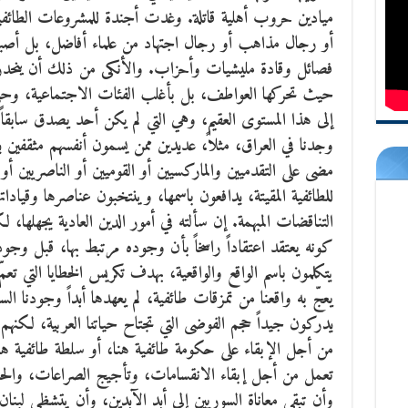
ميادين حروب أهلية قاتلة. وغدت أجندة للمشروعات الطائف
أو رجال مذاهب أو رجال اجتهاد من علماء أفاضل، بل أ
فصائل وقادة مليشيات وأحزاب. والأنكى من ذلك أن ينحدر ال
حيث تحركها العواطف، بل بأغلب الفئات الاجتماعية، وحتى ا
إلى هذا المستوى العقيم، وهي التي لم يكن أحد يصدق سابقاً
وجدنا في العراق، مثلاً، عديدين ممن يسمون أنفسهم مثقفين ي
مضى على التقدميين والماركسيين أو القوميين أو الناصريين أو
للطائفية المقيتة، يدافعون باسمها، وينتخبون عناصرها وقياداته
التناقضات المبهمة. إن سألته في أمور الدين العادية يجهلها، لك
كونه يعتقد اعتقاداً راسخاً بأن وجوده مرتبط بها، قبل وجو
يتكلمون باسم الواقع والواقعية، بهدف تكريس الخطايا التي تعمّ 
يعجّ به واقعنا من تمزقات طائفية، لم يعهدها أبداً وجودنا ا
يدركون جيداً حجم الفوضى التي تجتاح حياتنا العربية، لكنهم ي
من أجل الإبقاء على حكومة طائفية هنا، أو سلطة طائفية هن
تعمل من أجل إبقاء الانقسامات، وتأجيج الصراعات، والحل 
وأن تبقى معاناة السوريين إلى أبد الآبدين، وأن يتشظى لبن