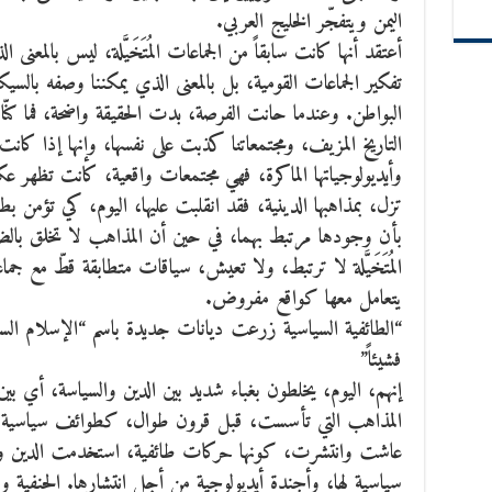
اليمن ويتفجّر الخليج العربي.
أعتقد أنها كانت سابقاً من الجماعات المُتَخَيَّلة، ليس بالمع
تفكير الجماعات القومية، بل بالمعنى الذي يمكننا وصفه بالسيكو
البواطن. وعندما حانت الفرصة، بدت الحقيقة واضحة، فما كن
التاريخ المزيف، ومجتمعاتنا كذبت على نفسها، وإنها إذا كانت 
وأيديولوجياتها الماكرة، فهي مجتمعات واقعية، كانت تظهر 
تزل، بمذاهبها الدينية، فقد انقلبت عليها، اليوم، كي تؤمن بطوائ
بأن وجودها مرتبط بهما، في حين أن المذاهب لا تخلق با
المُتَخَيَّلة لا ترتبط، ولا تعيش، سياقات متطابقة قطّ مع جماعة ال
يتعامل معها كواقع مفروض.
“الطائفية السياسية زرعت ديانات جديدة باسم “الإسلام السي
فشيئاً”
إنهم، اليوم، يخلطون بغباء شديد بين الدين والسياسة، أي بين
المذاهب التي تأسست، قبل قرون طوال، كطوائف سياسية، ف
عاشت وانتشرت، كونها حركات طائفية، استخدمت الدين و
سياسية لها، وأجندة أيديولوجية من أجل انتشارها. الحنفية والح