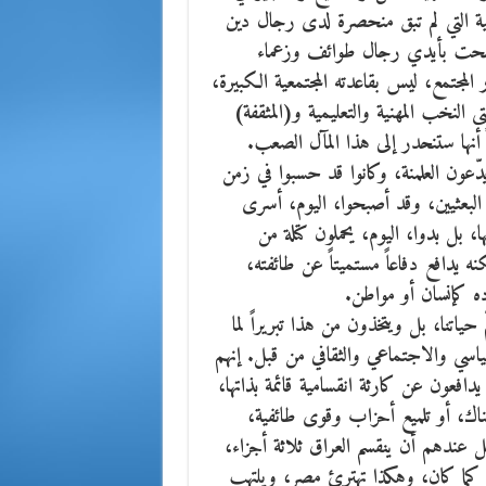
ية التي لم تبق منحصرة لدى رجال دين
صبحت بأيدي رجال طوائف وزعماء
مجتمع، ليس بقاعدته المجتمعية الكبيرة،
لنخب المهنية والتعليمية و(المثقفة)
 أنها ستنحدر إلى هذا المآل الصعب.
دّعون العلمنة، وكانوا قد حسبوا في زمن
 البعثيين، وقد أصبحوا، اليوم، أسرى
ا، بل بدوا، اليوم، يحملون كتلة من
نه يدافع دفاعاً مستميتاً عن طائفته،
ده كإنسان أو مواطن.
حياتنا، بل ويتخذون من هذا تبريراً لما
لسياسي والاجتماعي والثقافي من قبل. إنهم
دافعون عن كارثة انقسامية قائمة بذاتها،
اك، أو تلميع أحزاب وقوى طائفية،
عندهم أن ينقسم العراق ثلاثة أجزاء،
ان كما كان، وهكذا تهترئ مصر، ويلتهب