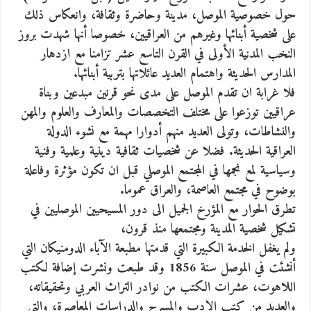
حول خصوصية الموصل، مدينة وحاضرة وثقافة
، وانعكاس ذلك
على شخصية أبنائها وغيرهم من العراقيين، خصوصا أنها شهدت بروز
النخب المدنية الأولى في القرن التاسع عشر تزامنا مع ازدهار
المدارس الحديثة واهتمام العديد عائلاتها بتربية أبنائها.
فلا غرابة ان تقدم الموصل على مدى نحو قرنين مبدعين وبناة
عراقيين توزعوا على مختلف التخصصات والمعارف والعلوم والمهن
والنشاطات، وتولى العديد منهم أدوارا مهمة مع نشوء الدولة
العراقية الحديثة. فضلا عن شخصيات ثقافية دينية وعلمية وفنية
وسياسية لمع نجمها في المجتمع الموصلي قبل ان تكون مؤثرة وفاعلة
بوضوح في مجتمع العاصمة، والعراق عموما.
تطرق الحوار مع المؤرخ الجميل الى دور المسيحيين الموصليين في
تشكيل شخصية المدينة ومجتمعها منذ قرون،
ولم يغفل الخدمة الكبيرة التي قدمتها مطبعة الآباء الدومنيكان التي
أنشئت في الموصل سنة 1856 وقد طبعت ونشرت إضافة لكتب
اللاهوت، عشرات الكتب من نوادر التراث العربي وتحقيقاته،
والعديد من كتب الادب والمسرح والدراسات المعاصرة، والتي