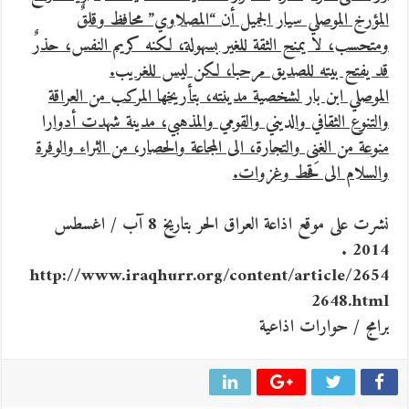
المؤرخ الموصلي سيار الجميل أن “المصلاوي” محافظ وقلقٌ
ومتحسب، لا يمنح الثقة للغير بسهولة، لكنه كريم النفس، حذرٌ
قد يفتح بيته للصديق مرحبا، لكن ليس للغريب.
الموصلي ابن بار لشخصية مدينته، بتأريخها المركب من العراقة
والتنوع الثقافي والديني والقومي والمذهبي، مدينة شهدت أدوارا
منوعة من الغنِى والتجارة، الى المجاعة والحصار، من الثراء والوفرة
والسلام الى قحط وغزوات.
نشرت على موقع اذاعة العراق الحر بتاريخ 8 آب / اغسطس
2014 .
http://www.iraqhurr.org/content/article/2654
2648.html
برامج / حوارات اذاعية