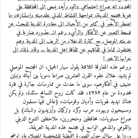
المجدد، انه صراع اجتماعي دائم، برأيه، يسعى الى المحافظة على
هوية مجتمع المدينة، بمواجهة النشاط المدني بتقدميته واستنارته، ما
اضطر الأخيرَ في كثير من الأحيان الى مغادرة المدينة للبحث عن
فسحة التعبير عن الأفكار والرأي، برغم ان جذوره ضاربة في
مدينته الموصل. مع كثرة الدخلاء من الريف الى المدينة وهم
يختلفون تماما في ثقافتهم عن ثقافة اهل المدينة .. وقاد ذلك الى
خرابها الاخير !
وبرغم هذه المفارقة اللافتة يقول سيار الجميل، ان المجتمع الموصلي
لم يشهد خلال عقود القرن العشرين صراعا دمويا بين أبنائه وتباين
عنيف في أفكارهم، سوى ما حدث من ممارسات جائرة في فترة
محدودة من عام 1959، فقد كانت روح التسامح سائدة، ولم يكن
هناك تهديد لهويات وأديان وقوميات، (عاش فيها مسلمون
ومسيحيون ويهود، عرب وكرد وتركمان وأيزيديون وشبك) بل
صراع مستويات: محافظين ومتحررين، ملاحظين التنوع الديني
والقومي والمذهبي الواسع في مجتمع هذه المدينة العريقة.
وردا على سؤال حول الصورة النمطية للشخصية المصلاوية، اوضح