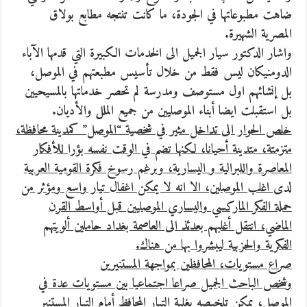
ضاهت مطبوعاتها في الجودة، ما كانت تنتجه مطابع بولاق
المصرية الشهيرة.
واشار الدكتور سيار الجميل الى الخدمات الكبيرة التي قدمها الآباء
الدومنيكان ليس فقط من خلال تأسيس مطبعتهم في الموصل،
بل إنشائهم اول مستوصف ومدرسة لم تحصر خدماتها بالمسيحيين
بل استقبلت ايضا أبناء الموصليين من جميع الملل والأديان.
خلص الحوار الى تداخل مثير في شخصية “الموصل” كمدينة محافظة،
متزمتة، متدينة أحيانا، لكنها تضم في الوقت نفسه بؤرا للأفكار
المعاصرة واللبرالية و اليسارية، وبرغم رسوخ فكرة القومية العربية
لدى اغلب الموصلين، الا انه لا يمكن اغفال تيار واسع ومؤثر من
حملة الفكر الماركسي واليساري الموصليين قبل أواسط القرن
الماضي، انتقل أغلبهم بعدئذ الى العاصمة بغداد حاملين ألويتهم
الفكرية والحزبية ليبشروا بها من هناك.
صراع مستويات، المحافظين بمواجهة المستنيرين
وشخص الباحث الجميل صراعا اجتماعيا بين مستويات عدة في
الموصل، يمكن تلخيصه بغلبة التيار المحافظ أمام التيار المستنير