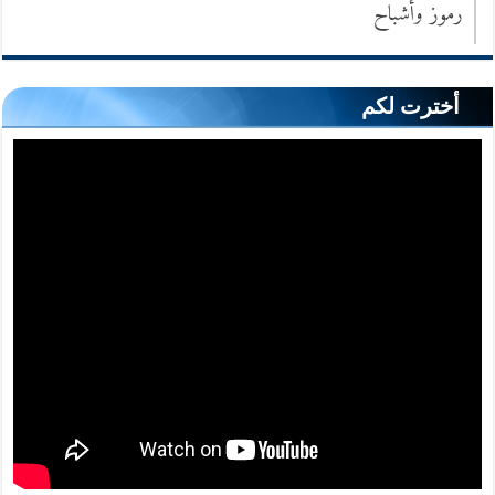
رموز وأشباح
أخترت لكم