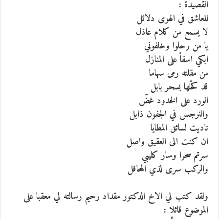
القصيدة :
للعاشق في الهوى دلائل
لا يسمع من كلام عاذل
يا من رحلوا وخلفوني
ابكي اسفاً على المنازل
من مقلته رمى سهاما
قد كحّلها بسحر بابل
الورد على الخدود غضّ
والنرجس في الجفون ذابل
ناديت لسائق المطايا
ان كنت الى العقيق واصل
سرتم سحرا وسار كليبي
والركب سرى لذي المحافل
ولقد كتب لي الاخ الدكتور مقداد رحيم رسالته لي معقبا على
الموضوع قائلا :