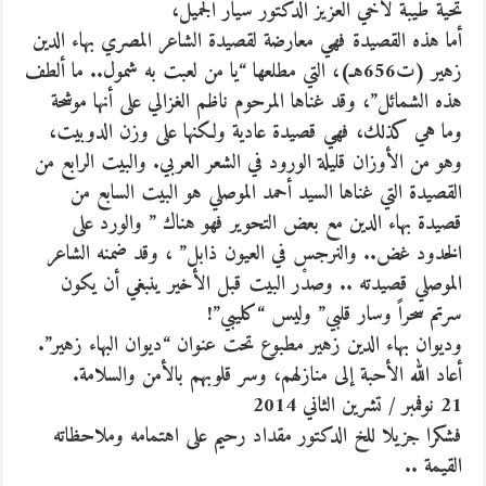
تحية طيبة لأخي العزيز الدكتور سيار الجميل،
أما هذه القصيدة فهي معارضة لقصيدة الشاعر المصري بهاء الدين
زهير (ت656هـ)، التي مطلعها “يا من لعبت به شمول.. ما ألطف
هذه الشمائل”، وقد غناها المرحوم ناظم الغزالي على أنها موشحة
وما هي كذلك، فهي قصيدة عادية ولكنها على وزن الدوبيت،
وهو من الأوزان قليلة الورود في الشعر العربي. والبيت الرابع من
القصيدة التي غناها السيد أحمد الموصلي هو البيت السابع من
قصيدة بهاء الدين مع بعض التحوير فهو هناك ” والورد على
الخدود غض.. والنرجس في العيون ذابل” ، وقد ضمنه الشاعر
الموصلي قصيدته .. وصدْر البيت قبل الأخير ينبغي أن يكون
سرتم سحراً وسار قلبي” وليس “كليبي”!
وديوان بهاء الدين زهير مطبوع تحت عنوان “ديوان البهاء زهير”.
أعاد الله الأحبة إلى منازلهم، وسر قلوبهم بالأمن والسلامة.
21 نوفمبر / تشرين الثاني 2014
فشكرا جزيلا للخ الدكتور مقداد رحيم على اهتمامه وملاحظاته
القيمة ..