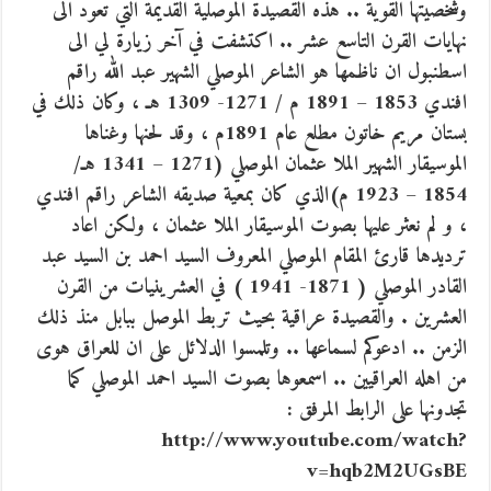
وشخصيتها القوية .. هذه القصيدة الموصلية القديمة التي تعود الى
نهايات القرن التاسع عشر .. اكتشفت في آخر زيارة لي الى
اسطنبول ان ناظمها هو الشاعر الموصلي الشهير عبد الله راقم
افندي 1853 – 1891 م / 1271- 1309 هـ ، وكان ذلك في
بستان مريم خاتون مطلع عام 1891م ، وقد لحنها وغناها
الموسيقار الشهير الملا عثمان الموصلي (1271 – 1341 هـ/
1854 – 1923 م)الذي كان بمعية صديقه الشاعر راقم افندي
، و لم نعثر عليها بصوت الموسيقار الملا عثمان ، ولكن اعاد
ترديدها قارئ المقام الموصلي المعروف السيد احمد بن السيد عبد
القادر الموصلي ( 1871- 1941 ) في العشرينيات من القرن
العشرين . والقصيدة عراقية بحيث تربط الموصل ببابل منذ ذلك
الزمن .. ادعوكم لسماعها .. وتلمسوا الدلائل على ان للعراق هوى
من اهله العراقيين .. اسمعوها بصوت السيد احمد الموصلي كما
تجدونها على الرابط المرفق :
http://www.youtube.com/watch?
v=hqb2M2UGsBE