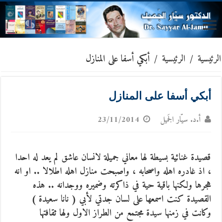
الرئيسية
/
الرئيسية
/
أبكي أسفا على المنازل
أبكي أسفا على المنازل
أ.د. سيّار الجَميل
23/11/2014
قصيدة غنائية بسيطة لها معاني جميلة لانسان عاشق لم يعد له احدا
، اذ غادره اهله واصحابه ،
واصبحت منازل اهله اطلالا .. او انه
هجرها ولكنها باقية حية في ذاكرته وضميره ووجدانه .. هذه
القصيدة كنت اسمعها على لسان جدتي لأبي ( نانا سعيدة )
وكانت في زمنها سيدة مجتمع من الطراز الاول ولها ثقافتها