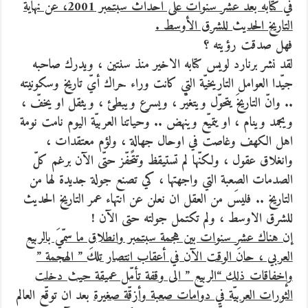
في كتابه بعد عشر سنوات على احداث سبتمبر 2001، عن نهاية
التاريخ الحديث للشرق الأوسط .
فهل صدقت رؤيته ؟
لقد نشر برنارد لويس كتابه الاخير منذ سنتين ، ويدرك صاحبه
جيّدا العوامل التاريخيّة التي كانت وراء حراك أيّ تاريخ وسكونيته
.. وانّ التاريخَ يتحوّل ويتغيّر ، ويسرع ويبطئ ، ويثقل او يخفّ ،
ويجمد وينام ، او يتميّع وينهض .. وحياتنا العربيّة اليوم نامت نومة
اهل الكهف وغاصت في اوحال جهالةٍ ، ولؤم معتقدات ،
وانغلاق عقول ، ولكنّها لم تستيقظ وتتحفّز حتّى الآن برغم كلّ
الصدمات الصعبة التي واجهتها ، كي تصنع جولة جديدة لها من
التاريخ .. فليسَ من العقل ان نعلن عن انتهاء عمر التاريخ الحديث
للشرق الاوسط ، ولم تكتمل جولته حتى الآن !
إن هناك عشر سنوات بين هجمة سبتمبر وانطلاق ما سمّيَ بالربيع
العربي ، حانَ الوقت الآن في أعقاب انتصار تلكَ ” الهجمة ”
وإخفاقات ذلك “الربيع ” الى وقفة تأمّل عميقة حيث دخلت
الثورات العربيّة في دوامات صعبة وأزقّة صغيرة
بعد ان توقّع العالم