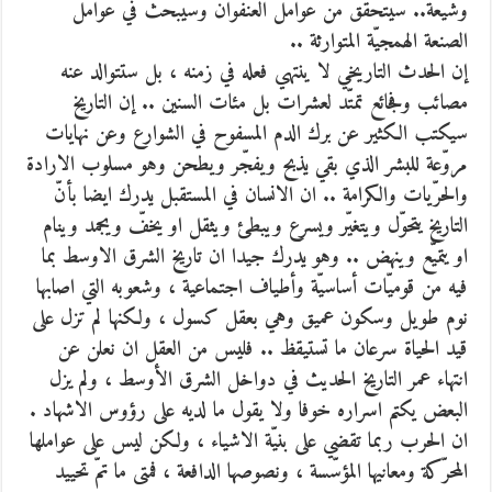
وشيعة.. سيتحقّق من عوامل العنفوان وسيبحث في عوامل
الصنعة الهمجيّة المتوارثة ..
إن الحدث التاريخي لا ينتهي فعله في زمنه ، بل ستتوالد عنه
مصائب وفجائع تمتّد لعشرات بل مئات السنين .. إن التاريخ
سيكتب الكثير عن برك الدم المسفوح في الشوارع وعن نهايات
مروّعة للبشر الذي بقي يذبح ويفجّر ويطحن وهو مسلوب الارادة
والحرّيات والكرامة .. ان الانسان في المستقبل يدرك ايضا بأنّ
التاريخ يتحوّل ويتغيّر ويسرع ويبطئ ويثقل او يخفّ ويجمد وينام
او يتميّع وينهض .. وهو يدرك جيدا ان تاريخ الشرق الاوسط بما
فيه من قوميّات أساسيّة وأطياف اجتماعية ، وشعوبه التي اصابها
نوم طويل وسكون عميق وهي بعقل كسول ، ولكنها لم تزل على
قيد الحياة سرعان ما تستيقظ .. فليس من العقل ان نعلن عن
انتهاء عمر التاريخ الحديث في دواخل الشرق الأوسط ، ولم يزل
البعض يكتم اسراره خوفا ولا يقول ما لديه على رؤوس الاشهاد .
ان الحرب ربما تقضي على بنيّة الاشياء ، ولكن ليس على عواملها
المحرّكة ومعانيها المؤسّسة ، ونصوصها الدافعة ، فمتى ما تمّ تحييد