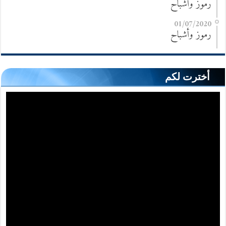
رموز وأشباح
01/07/2020
رموز وأشباح
أخترت لكم