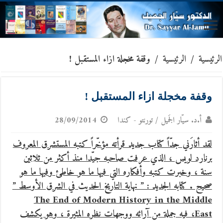
الرئيسية
/
الرئيسية
/
وقفة مخجلة ازاء المستقبل !
وقفة مخجلة ازاء المستقبل !
أ.د. سيّار الجَميل / تورنتو - كندا
28/09/2014
لقد أثارَني جدّاً كتاب جديد قرأته مؤخّراً كتبه المستشرق المعروف
برنارد لويس ، الذي عرفت صاحبه جيّدا منذ أكثر من ثلاثين
سنة ،
وخبرت كتبه وأفكاره التي فيها ما هو خاطئ وفيها ما هو
صحيح . كتابه الجديد : ” نهاية التاريخ الحديث في الشرق الأوسط ”
The End of Modern History in the Middle
East، فيه جملة من آرائه ووجهات نظره المثيرة ، وهو يكشف