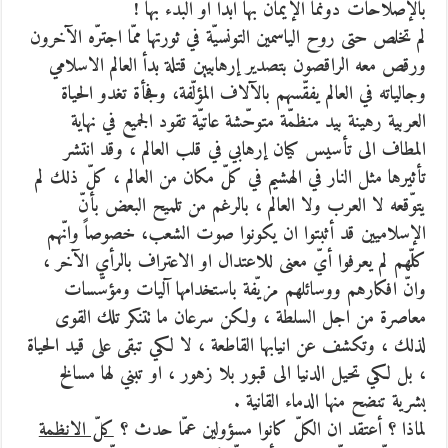
بالإصلاحات دونما الإيمان بها ابدا او البدء بها !
لم تخلص حتى روح الياسمين التونسيّة في ثورتها ممّا اجترّه الآخرون
ورقص معه الراقصون بتصدير إرهابيين قتلة بدأ العالم الاسلامي
وجالياته في العالم يفقّسهم بالآلاف المؤلّفة، وفجأة تغدو الحياة
العربية رهينة بيد منظمّة متوحّشة عاتيّة تقود الجميع في نهاية
المطاف الى تأسيس كيان إرهابي في قلب العالم ، وقد انتشر
تأثيرها مثل النار في الهشيم في كلّ مكان من العالم ، كلّ ذلك لم
يتوّقعه لا العرب ولا العالم ، بالرغم من تلميح البعض بأنّ
الإسلاميين قد أثبتوا ان يكونوا صوت الشعب، خصوصاً وانّهم
كلّهم لم يعرفوا أيّ معنى للاعتدال او الاعتراف بالرأي الآخر ،
وانّ افكارهم ووسائلهم مزيّفة باستخدامها آليات ومؤسّسات
معاصرة من اجل السلطة ، ولكن سرعان ما تتنكر تلك القوى
لذلك ، وتكشف عن انيابها القاطعة ، لا لكي تبقى على قيد الحياة
، بل لكي تحيل الدنيا الى قبور بلا زهور ، او تبني لها مسالخ
بشرية تنضح منها الدماء القانية .
لماذا ؟ أعتقد ان الكلّ كانوا مسؤولين عمّا حدث ؟
كلّ الانظمة