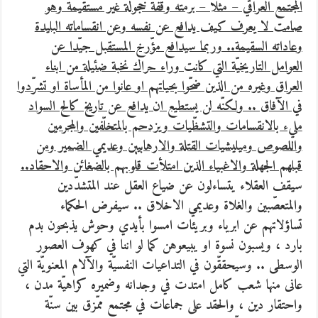
المجتمع العراقي – مثلا – برمّته وقفة خجولة غير مستقيمة وهو
صامت لا يعرف كيف يدافع عن نفسه وعن انقساماته البليدة
وعاداته السقيمة.. وربما سيدافع مؤّرخ المستقبل جيّدا عن
العوامل التاريخيّة التي كانت وراء حراك نخبة ضئيلة من ابناء
العراق وغيره من الذين ضحّوا بحياتهم او عانوا من المأساة او تشرّدوا
في الآفاق .. ولكنّه لن يستطيع ان يدافع عن تاريخ كالح السواد
مليء بالانقسامات والتشظّيات ويزدحم بالمتخلّفين والمجرمين
واللصوص وميليشيات القتلة والارهابيين وعديمي الضمير ومن
قبلهم الجهلة والاغبياء الذين امتلأت قلوبهم بالضغائن والاحقاد..
سيقف العقلاء يتساءلون عن ضياع العقل عند المتشدّدين
والمتعصّبين والغلاة وعديمي الاخلاق .. سيفرض الحكماء
تساؤلاتهم عن ابرياء وبريئات امسوا بأيدي وحوش يذبحون بدم
بارد ، ويسبون نسوة او يبيعوهن كما لو اننا في كهوف العصور
الوسطى .. وسيحققّون في التداعيات النفسيّة والآلام المعنويّة التي
عانى منها شعب كامل امتدت في وجدانه وضميره كراهيّة مدن ،
واحتقار دين ، والحقد على جماعات في مجتمع ممّزق بين سنّة