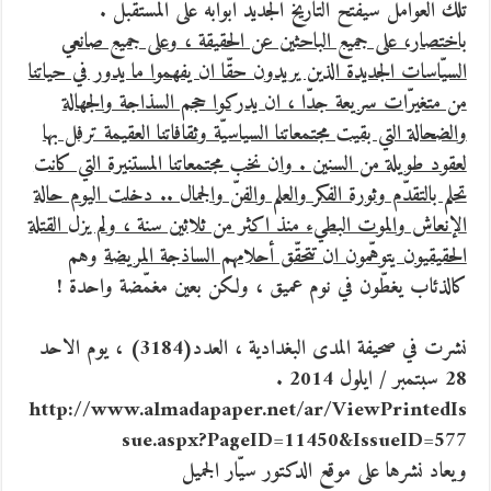
تلك العوامل سيفتح التاريخ الجديد ابوابه على المستقبل .
باختصار، على جميع الباحثين عن الحقيقة ، وعلى جميع صانعي
السيّاسات الجديدة الذين يريدون حقّا ان يفهموا ما يدور في حياتنا
من متغيرّات سريعة جدّا ، ان يدركوا حجم السذاجة والجهالة
والضحالة التي بقيت مجتمعاتنا السياسيّة وثقافاتنا العقيمة ترفل بها
لعقود طويلة من السنين . وان نخب مجتمعاتنا المستنيرة التي كانت
تحلم بالتقدّم وثورة الفكر والعلم والفنّ والجمال .. دخلت اليوم حالة
الإنعاش والموت البطيء منذ اكثر من ثلاثين سنة ، ولم يزل القتلة
الحقيقيون يتوهّمون ان تتحقّق أحلامهم الساذجة المريضة
وهم
كالذئاب يغطّون في نوم عميق ، ولكن بعين مغمّضة واحدة !
نشرت في صحيفة المدى البغدادية ، العدد(3184) ، يوم الاحد
28 سبتمبر / ايلول 2014 .
http://www.almadapaper.net/ar/ViewPrintedIs
sue.aspx?PageID=11450&IssueID=577
ويعاد نشرها على موقع الدكتور سيّار الجميل