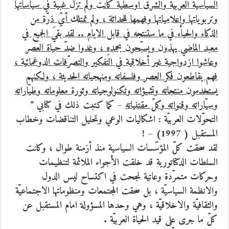
السياسيّة العربيّة والشرق أوسطيّة كانت ولم تزل غبيّة في سياساتها
وتربوياتها وإعلامياتها وفهمها للحداثة ، ولم تمتلك أيّ ذرّة من
الذكاء والحياء في ما ستنتجه في قابل الايام .. لقد بقيَ الجميع في
معبد الماضي يهذون ويسبّحون بحمدهِ ، وغدوا ضدّ حياة العصر
وعاشوا ازدواجية غير أخلاقية في التفكير والتصرّفات الدوغمائية ،
فهم يقاطعون فكر العصر وفلسفاته ومنهجياته الحديثة ، ولكنهم
يستخدمون منتجاته وتشيؤاته وتكنولوجياته وثورة معلوماته وطيّاراته
وسيّاراته وقنواته وكلّ مقتنياته
– كما كتبت ذلك في كتابي ”
التحوّلات العربيّة : اشكاليات الوعي وتحليل التناقضات وخطاب
المستقبل ( 1997) – !
لقد سحقت كلّ المؤسّسات السياسية منذ أزمنة طوال ، وكانت
السلطات الدكتاتورية قد خلقت الأجواء الملائمة لتنظيمات
وحركات متمرّدة وعاتية نجحت في اكتساح ليس الدول
والانظمة السياسيّة ، بل سحقت المجتمعات ومنظوماتها الاجتماعيّة
والثقافيّة والاخلاقيّة ، وهي وحدها المسؤولة امام المستقبل عن
كلّ ما جرى على قيد الحياة العربيّة .