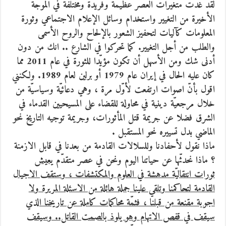
لقد غدت متغيّرات العصر عظيمة وفريدة ومختلفة في الموجة
الأخيرة من التغيير واستخدام وسائل الإعلام الاجتماعي وثورة
المعلومات كآليات لتحفيز الشعور بالإلحاح والروح الأسمى
والطلب من أجل التغيير. كما تحركوا في الشارع .. انك من دون
أدنى شك ومن الأسهل أن تكون مؤيّدا للثورة في عام 2011 مما
كان عليه الحال في إيران عام 1979 أو برلين لعام 1989. ولكنني
اقول بأنّ اصوات ارتفعت لأوّل مرة ، وهي دعائيّة وسياسيّة من
خلال مرجعيّة دينية في محاولة للقضاء على المسيحيين القدماء في
الشرق فضلا عن جريمة قتل المأثورات، وجريمة توجيه التاريخ نحو
الماضي بدل تسييره نحو المستقبل .
ماذا نقول لأحفادنا وللسلالات القادمة من بعدنا في قابل الازمنة
؟ ماذا نحدثّها عن حياتنا اليوم ونحن في عصر متقدّم
يعيش
ثورات انتقاليّة مدهشة في العلوم والمكتشفات ، وستقف الاجيال
القادمة لتحاكمنا وتلقي علينا جملة هائلة من الاسئلة المريرة ولا
اجوبة مقنعة من قبلنا ، فثمّة محاكمات كاملة عن تاريخنا الذي
سيقف في قفص الاتهام وهو يلوذ بالصمت القاتل.. وسيقف