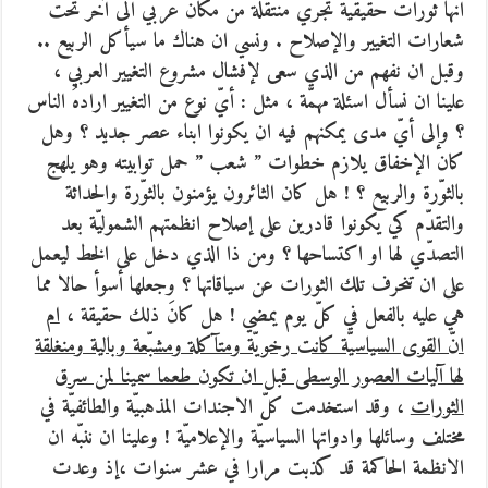
انها ثورات حقيقيّة تجري منتقلة من مكان عربي الى آخر تحت
شعارات التغيير والإصلاح . ونسي ان هناك ما سيأكل الربيع ..
وقبل ان نفهم من الذي سعى لإفشال مشروع التغيير العربي ،
علينا ان نسأل اسئلة مهمّة ، مثل : أيّ نوع من التغيير ارادهُ الناس
؟ وإلى أيّ مدى يمكنهم فيه ان يكونوا ابناء عصر جديد ؟ وهل
كان الإخفاق يلازم خطوات ” شعب ” حمل توابيته وهو يلهج
بالثوّرة والربيع ؟ ! هل كان الثائرون يؤمنون بالثوّرة والحداثة
والتقدّم كي يكونوا قادرين على إصلاح انظمتهم الشموليّة بعد
التصدّي لها او اكتساحها ؟ ومن ذا الذي دخل على الخط ليعمل
على ان تنحرف تلك الثورات عن سياقاتها ؟ وجعلها أسوأ حالا مما
هي عليه بالفعل في كلّ يوم يمضي ! هل كانَ ذلك حقيقة ،
ام
انّ القوى السياسيّة كانت رخويّة ومتآكلة ومشبّعة وبالية ومنغلقة
لها آليات العصور الوسطى قبل ان تكون طعما سمينا لمن سرق
الثورات
، وقد استخدمت كلّ الاجندات المذهبيّة والطائفيّة في
مختلف وسائلها وادواتها السياسيّة والإعلاميّة ! وعلينا ان ننبّه ان
الانظمة الحاكمة قد كذبت مرارا في عشر سنوات ،إذ وعدت