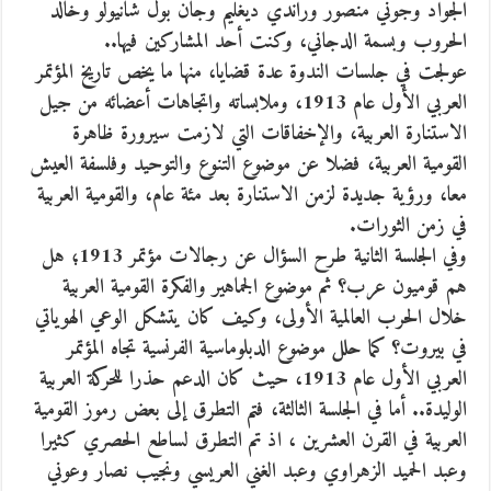
الجواد وجوني منصور وراندي ديغليم وجان بول شانيولو وخالد
الحروب وبسمة الدجاني، وكنت أحد المشاركين فيها..
عولجت في جلسات الندوة عدة قضايا، منها ما يخص تاريخ المؤتمر
العربي الأول عام 1913، وملابساته واتجاهات أعضائه من جيل
الاستنارة العربية، والإخفاقات التي لازمت سيرورة ظاهرة
القومية العربية، فضلا عن موضوع التنوع والتوحيد وفلسفة العيش
معا، ورؤية جديدة لزمن الاستنارة بعد مئة عام، والقومية العربية
في زمن الثورات.
وفي الجلسة الثانية طرح السؤال عن رجالات مؤتمر 1913؛ هل
هم قوميون عرب؟ ثم موضوع الجماهير والفكرة القومية العربية
خلال الحرب العالمية الأولى، وكيف كان يتشكل الوعي الهوياتي
في بيروت؟ كما حلل موضوع الدبلوماسية الفرنسية تجاه المؤتمر
العربي الأول عام 1913، حيث كان الدعم حذرا للحركة العربية
الوليدة.. أما في الجلسة الثالثة، فتم التطرق إلى بعض رموز القومية
العربية في القرن العشرين ، اذ تم التطرق لساطع الحصري كثيرا
وعبد الحميد الزهراوي وعبد الغني العريسي ونجيب نصار وعوني