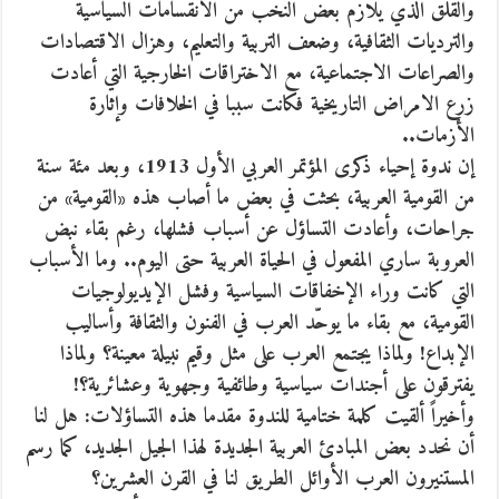
والقلق الذي يلازم بعض النخب من الانقسامات السياسية
والترديات الثقافية، وضعف التربية والتعليم، وهزال الاقتصادات
والصراعات الاجتماعية، مع الاختراقات الخارجية التي أعادت
زرع الامراض التاريخية فكانت سببا في الخلافات وإثارة
الأزمات..
إن ندوة إحياء ذكرى المؤتمر العربي الأول 1913، وبعد مئة سنة
من القومية العربية، بحثت في بعض ما أصاب هذه «القومية» من
جراحات، وأعادت التساؤل عن أسباب فشلها، رغم بقاء نبض
العروبة ساري المفعول في الحياة العربية حتى اليوم.. وما الأسباب
التي كانت وراء الإخفاقات السياسية وفشل الإيديولوجيات
القومية، مع بقاء ما يوحّد العرب في الفنون والثقافة وأساليب
الإبداع! ولماذا يجتمع العرب على مثل وقيم نبيلة معينة؟ ولماذا
يفترقون على أجندات سياسية وطائفية وجهوية وعشائرية؟!
وأخيراً ألقيت كلمة ختامية للندوة مقدما هذه التساؤلات: هل لنا
أن نحدد بعض المبادئ العربية الجديدة لهذا الجيل الجديد، كما رسم
المستنيرون العرب الأوائل الطريق لنا في القرن العشرين؟