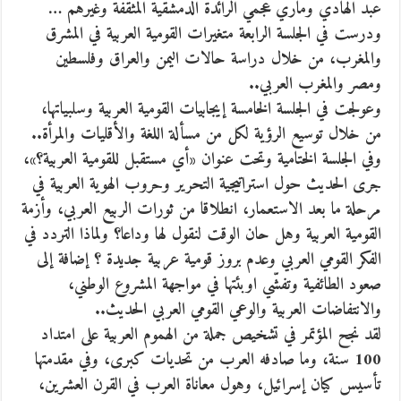
عبد الهادي وماري عجمي الرائدة الدمشقية المثقفة وغيرهم …
ودرست في الجلسة الرابعة متغيرات القومية العربية في المشرق
والمغرب، من خلال دراسة حالات اليمن والعراق وفلسطين
ومصر والمغرب العربي..
وعولجت في الجلسة الخامسة إيجابيات القومية العربية وسلبياتها،
من خلال توسيع الرؤية لكل من مسألة اللغة والأقليات والمرأة..
وفي الجلسة الختامية وتحت عنوان «أي مستقبل للقومية العربية؟»،
جرى الحديث حول استراتيجية التحرير وحروب الهوية العربية في
مرحلة ما بعد الاستعمار، انطلاقا من ثورات الربيع العربي، وأزمة
القومية العربية وهل حان الوقت لنقول لها وداعا؟ ولماذا التردد في
الفكر القومي العربي وعدم بروز قومية عربية جديدة ؟ إضافة إلى
صعود الطائفية وتفشّي اوبئتها في مواجهة المشروع الوطني،
والانتفاضات العربية والوعي القومي العربي الحديث..
لقد نجح المؤتمر في تشخيص جملة من الهموم العربية على امتداد
100 سنة، وما صادفه العرب من تحديات كبرى، وفي مقدمتها
تأسيس كيان إسرائيل، وهول معاناة العرب في القرن العشرين،