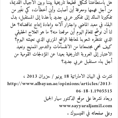
هل باستطاعتنا تشكيل قطيعة تاريخية بيننا وبين الأجيال القديمة،
من أجل فهمها ومعرفة أين أصابت وأين أخطأت، كي نغّير من
تفكيرنا السائد إلى تفكير عربي جديد يأخذنا إلى المستقبل، بدل
البقاء في معبد الماضي واجترار آلامه وإعادة إنتاج تناقضاته؟ هل
لنا أن نوضّح للعالم اليوم أين موقعنا منه؟ ما هو العلاج الحقيقي
الذي تنتظره شعوبنا لمعالجة الواقع المزري الذي نعيشه اليوم؟
كيف نحمي مجتمعاتنا من الانقسامات والتدمير الممنهج ونعيد
الاعتبار إلى العروبة التاريخية بعيدا عن المؤدلجات القومية من
أجل بناء مستقبل عربي جديد؟
نشرت في البيان الاماراتية 18 يونيو / حزيران 2013 ،
http://www.albayan.ae/opinions/articles/2013-
06-18-1.1905515
ويعاد نشرها على موقع الدكتور سيار الجميل
www.sayyaraljamil.com
وعلى صفحاته في الفيسبوك .