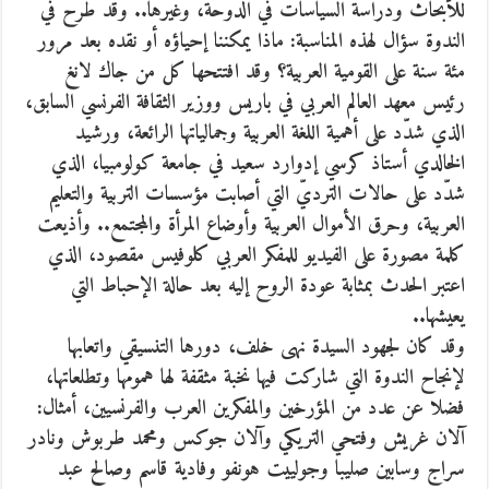
للأبحاث ودراسة السياسات في الدوحة، وغيرها.. وقد طرح في
الندوة سؤال لهذه المناسبة: ماذا يمكننا إحياؤه أو نقده بعد مرور
مئة سنة على القومية العربية؟ وقد افتتحها كل من جاك لانغ
رئيس معهد العالم العربي في باريس ووزير الثقافة الفرنسي السابق،
الذي شدّد على أهمية اللغة العربية وجمالياتها الرائعة، ورشيد
الخالدي أستاذ كرسي إدوارد سعيد في جامعة كولومبيا، الذي
شدّد على حالات الترديّ التي أصابت مؤسسات التربية والتعليم
العربية، وحرق الأموال العربية وأوضاع المرأة والمجتمع.. وأذيعت
كلمة مصورة على الفيديو للمفكر العربي كلوفيس مقصود، الذي
اعتبر الحدث بمثابة عودة الروح إليه بعد حالة الإحباط التي
يعيشها..
وقد كان لجهود السيدة نهى خلف، دورها التنسيقي واتعابها
لإنجاح الندوة التي شاركت فيها نخبة مثقفة لها همومها وتطلعاتها،
فضلا عن عدد من المؤرخين والمفكرين العرب والفرنسيين، أمثال:
آلان غريش وفتحي التريكي وآلان جوكس ومحمد طربوش ونادر
سراج وسابين صليبا وجولييت هونفو وفادية قاسم وصالح عبد