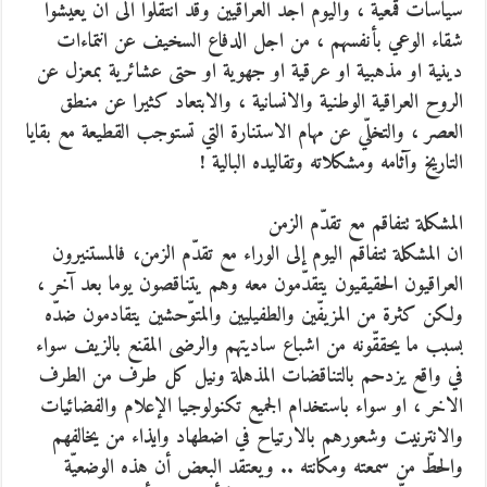
سياسات قمعية ، واليوم اجد العراقيين وقد انتقلوا الى ان يعيشوا
شقاء الوعي بأنفسهم ، من اجل الدفاع السخيف عن انتماءات
دينية او مذهبية او عرقية او جهوية او حتى عشائرية بمعزل عن
الروح العراقية الوطنية والانسانية ، والابتعاد كثيرا عن منطق
العصر ، والتخلّي عن مهام الاستنارة التي تستوجب القطيعة مع بقايا
التاريخ وآثامه ومشكلاته وتقاليده البالية !
المشكلة تتفاقم مع تقدّم الزمن
ان المشكلة تتفاقم اليوم إلى الوراء مع تقدّم الزمن، فالمستنيرون
العراقيون الحقيقيون يتقدّمون معه وهم يتناقصون يوما بعد آخر ،
ولكن كثرة من المزيفّين والطفيليين والمتوّحشين يتقادمون ضدّه
بسبب ما يحققّونه من اشباع ساديتهم والرضى المقنع بالزيف سواء
في واقع يزدحم بالتناقضات المذهلة ونيل كل طرف من الطرف
الاخر ، او سواء باستخدام الجميع تكنولوجيا الإعلام والفضائيات
والانترنيت وشعورهم بالارتياح في اضطهاد وايذاء من يخالفهم
والحطّ من سمعته ومكانته .. ويعتقد البعض أن هذه الوضعيّة