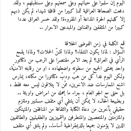
اليوم إن سلموا على حياتهم وعلى سمعتهم وعلى مستقبلهم ، ولقد
دفعت الصحافة العراقية ثمنا كبيرا من قافلة شهداء لم يكن ذنبهم
إلا كلمتهم الحرة المذاعة أو المقروءة! ولقد خسر العراق عددا
كبيرا من المثقفين والفنانين والمبدعين الاحرار ..
قمع الكلمة في زمن الفوضى الخلاقة
السؤال : لماذا يكون الشقاء؟ ولماذا تشنّ الحملات؟ ولماذا يقمع
الرأي في العراق؟ لم يعد الامر مقتصرا على الرعب من دكتاتور
واحد يخشى الجميع من سطوته واضطهاده ، او من رقابته الامنيّة،
ولكن اليوم غدا كل من هبّ ودبّ دكتاتورا من مكانه، يمارس
اشنع الممارسات ضد الاخرين، ممّن لا يتلاقون ليس معه فقط ،
بل حتى مع الجو العام ، جراء ما يحمله من امراض واوبئة ..
وبطبيعة الحال، لا يمكن أن يلتقي أي مثقف مستنير وملتزم
حقيقي بآخرين من دعاة الكتابة والثقافة من المنافقين والمتهتكين
والمتزمتيّن والمتعصبين والمتطرفين والتمييزيين والطفيليين والطائفيين
الذين لا يؤمنون جميعا بالديمقراطية أساسا.. ولم يلتق أي مثقف