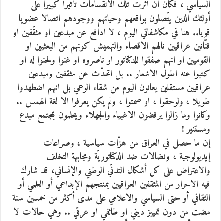
السياسي ، فكان ان أثّرت تلك الانقسامات تأثيرا كبيرا على
أولئك الذين يتّصلون بواقعهم وحياتهم ووجودهم اتصالا عضويا
قويا.. هنا في مكاشفاتي اليوم ، لا ادافع عن مبدعين او مثقّفين او
فنّانين عراقيين نالهم الاقصاء والتهميش كونهم من البعثيين او
القوميين او انهم صفقوا للدكتاتور او ناصروه او غنوا ولحنوا له او
كتبوا عنه اطول الاشعار .. بل اتحدّث عن مثقفين ومبدعين
عراقيين مستقلين يعانون اليوم من شقاء الوعي بل انهم اضطهدوا
طويلا ، ولوحقوا ، او صمتوا ، ولم يكن يعرفوا الا لغة الهمس ..
وكانوا وما زالوا يرفضون الاغبياء والجهلاء ويحلمون بمجتمع مبدع
ومستنير !
إن ما حصل في العراق من هزّات سياسية ، وصراعات
إيديولوجية ، ونضالات ضد الدكتاتوريّة ومجابهة التخلف
والاعتراض على كل أشكال التدنّي الوطني والإنساني، قد شارك
فيه الاحرار من المثقفين العراقيين بمنتجهم الإبداعي أو العلمي أو
الثقافي أو حتى السياسي والاعلامي على مدى أكثر من خمسين سنة
مضت من دون تمييز ديني او طائفي او عرقي .. وهي حالات لا