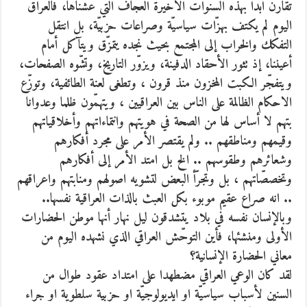
تقارن أبدا بهذه السنوات الأخيرة العجاف التي عشناها، فالعراق
اليوم لم يكتف بهزّات سياسيّة وصراعات حزبيّة، بل انتقل
التفكك والخراب إلى المجتمع بحيث نجده يتمزّق ويتآكل أمام
أعيننا، إذ تثور الأحقاد الدفينة، ويزوّر التاريخ، وتشّوه الصفحات،
ويتفجّر الكبت المخزون منذ قرون ، وتطغى لعنة الطائفية، وتوزّع
الاحكام الظالمة على الناس بين العراقيين ، ويتهمّون ظلما وعدوانا
بتهم لا أساس لها من الصحة في هويتهم وانتماءاتهم وأخلاقياتهم
وقيمهم ومناطقهم .. ولم يقتصر الأمر على مجرد أفكارهم
وشعائرهم وطقوسهم .. الخ بل امتد الأمر إلى أفكارهم
وتخصصّاتهم ، بل وتجرّأ البعض لتشويه اصولهم ومنابتهم واعراقهم
.. انه صراع عقيم موبوء بكل العبث بالذات العراقية نفسها..
وبالإنسان نفسه في بلاد يتشدقون ليل نهار أنها موطن الحضارات
الأولى ومنشئها، فأين التوحّش العراقي الذي نشهده اليوم من
معاني الحضارة الإنسانية؟
لقد كان الوعي العراقي مضطهدا على امتداد عقود طوال من
السنين لأسباب سياسيّة او ايديولوجيّة او حزبية سلطوية او جراء