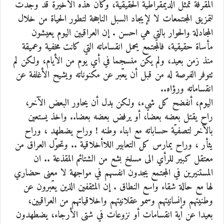
المقرفة تمثّل الديمقراطية الحقيقية، وكأن هذه الأخيرة قد وجدت
لتمزيق المجتمعات لا لإيجاد السبل الناجحة لتطور الحياة من خلال
المجادلة والحوار بالتي هي احسن . إن العراقيين اليوم يعيشون
مأساة حقيقية، فالمجتمع يحمل انقساماته التي كانت مخفية وعميقة
منذ زمن بعيد، ولم يكن منسجما في أي يوم من الأيام، ولكن لم
تتوفر الفرصة له من قبل أن يعّبر عن مكنوناته ويشيح الأغلفة عن
انقساماته ورؤاه..
اليوم، أنفضح كل شيء، ولكن بدل أن يحاور البعض الآخر،
راح يقتل بعضه بعضا، أو يرفض بعضه بعضا.. واخذ يستعين
بالآخر لتصفيّة حساباته مع ابناء وطنه ! وراح يضطهد ، وراح
يثأر ، وراح يمارس كل التعابير اللاأخلاقية .. وتحوّل العراق من
معتقل كبير للرأي الى مسلخ بشع من الشتائم المقذعة .. ان
المستنيرين في المجتمع يجدون انفسهم في مواجهة لا معنى حضاري
لها مع حالة شقاء واسع النطاق . إن المثقفين الذين يعّبرون عن
وطنيتهم وإنسانيتهم وسمو عقلانيتهم واخلاقياتهم من العراقيين،
بعيدا عن اية انقسامات أو نزوعات في شتى الأرجاء، يضطهدون