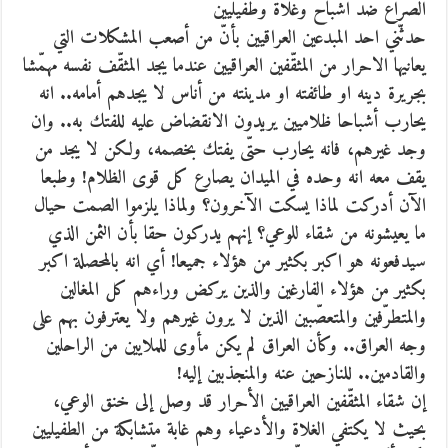
الصراع ضد اشباح وغلاة وطفيليين
حدثّني احد المبدعين العراقيين بأنّ من أصعب المشكلات التي
يعانيها الاحرار من المثقّفين العراقيين عندما يجد المثقّف نفسه مهمّشا
بجريرة دينه او طائفته او مدينته من أناس لا يجدهم أمامه.. انه
يحارب أشباحا ظلاميين يريدون الانقضاض عليه للفتك به.. وان
وجد غيرهم، فانه يحارب حتّى يفتك بخصمه، ولكن لا يجد من
يقف معه انه وحده في الميدان يصارع كل قوى الظلام! وطبعا
الآن أدركت لماذا يسكت الآخرون؟ ولماذا يلزموا الصمت حيال
ما يعيشونه من شقاء للوعي؟ إنهم يدركون حقا بأن الثمن الذي
سيدفعونه هو اكبر بكثير من هؤلاء جميعا! أي انه بالمحصلة اكبر
بكثير من هؤلاء الفارغين والذين يركض وراءهم كل المغالين
والمتطرّفين والمتعصّبين الذين لا يرون غيرهم ولا يعترفون بهم على
وجه العراق.. وكأن العراق لم يكن مأوى للملايين من الراحلين
والقادمين.. للنازحين عنه والمنجذبين إليه!
إن شقاء المثقّفين العراقيين الأحرار قد وصل إلى خنق الوعي،
بحيث لا يكتفي الغلاة والأدعياء وهم غابة متشابكة من الطفيليين