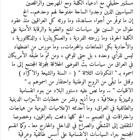
مستنير حقيقي مع أدعياء الكلمة ومع المهرجين والراقصين
السياسيين الذين وجدوا الساحة مفتوحة لهم وحدهم.. الخ
إن ما توفّر من أجواء مساعدة، وما ورثه كل العراقيين منذ عقود
طوال من السنين على سياسات المنع والعقوبة والرقابة الأمنية على
الكلمة الحرة، وما زرعته الفردية ، والعسكريتاريا ، والدكتاتورية ،
والأحادية بكل الممانعات والمحرمات.. وما مورس من اضطهاد
ليس للرأي وحده ، بل حتى للوعي ، ومن ثمّ ما طبقّه الأمريكان
في العراق من سياسات بثّ الفوضى الخلاقة بتجزئة المجتمع إلى ما
اسموه بـ ” المكونات الثلاثة ” ( = السنة والشيعة والاكراد )
وقتل ما تبقّى من الروح الوطنية واحتقار من اسموهم بـ ”
الاقليات ” .. وما نصّ عليه دستور البلاد من بنود انقسامية
وتمييزيّة وخلافيّة ، وما أذيع ونشر من خطابات الأحزاب الدينية
والطائفية في العراق، وما أحدثته الإعلاميات اليومية من هياجات
واختراقات في الصميم .. الخ كلها دفعت بالعراقيين، وخصوصا
المثقفين إلى التشظّي والصراع في الداخل والخارج معا . وكما انقسم
المجتمع جراء السياسات الانقسامية على أسس طائفيّة وعرقيّة