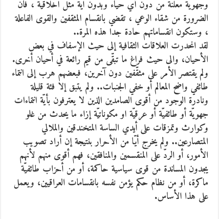
وجهويّة معلنة من دون أي حياء وبدون ايّة مثل اخلاقيّة ، فان
الضرورة من شقاء الوعي ، تقضي بانقسام المثقفين والقوى الفاعلة
، وستكون انقساماتهم حادة جدا هذه المرة..
لقد انحدرت العلاقات الثقافية إلى حيث الإسفاف في بعض
الأحيان، والى حيث فراغ ما تبقّى من قيم رائعة في أحيان أخرى.
ولم يقتصر الأمر على مثقّفين دون آخرين، فبعضهم هرب إلى انتماء
طائفي واضح المعالم أو خفي الجنبات.. ولم يتبق إلا فئة قليلة
ونادرة الوجود من أقوى الصامدين الذين لا يعترفون بأيّة انتماءات
جهويّة أو طائفيّة أو عرقيّة او مكوناتيّة إزاء ما يحدث من غلو
وكوارث وتمزقات على أيدي الساسة المتخندقين والملالي
المتصارعين.. ولم يخرج أيّا من الأحرار بنتيجة إن أراد تصويب
الأمور، أو الردّ على المنقسمين والمنافقين، فهم أقوى منهم لأنهم
يجدون المساندة من قوى سياسية حاكمة، أو من أحزاب طائفيّة
ماكرة، أو من نظام حكم يؤمن نفسه بانقسامات العراقيين، ويعمل
على هذا الأساس.