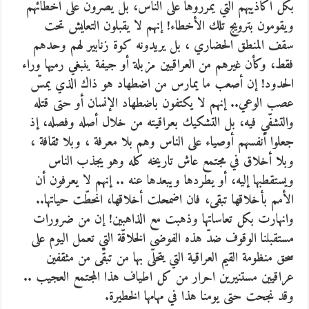
بكل أكاذيبهم التي يمرّروها على الناس، بل يصّرون على أخطائهم
ويقومون بترويج تلك الأخطاء! إنهم لا يقبلون التعايش تحت
سقف المنطق الحضاري ، بل يريدونه كوة زنابير لهم وحدهم
فقط، وكأن غيرهم من العراقيين مزبلة أو جيفة ينبغي رميها وراء
الحدود! إن أصعب ما يمارس من اضطهاد هو ذاك الذي يمسّ
عصب الوعي.. إنهم لا يكتفون باضطهاد الإنسان أو حتى قتله
والتشفّي فيه، بل التشكيك بعراقيته من خلال أصله وفصله، إذ
جعلوا أنفسهم أوصياء على الناس وهم بلا معرفة ، وبلا ثقافة ،
وبلا أخلاق في مجتمع عاش تاريخه كله وهو يجذب الناس
ويستقطبها إليه، أو يطردها ويبعدها عنه .. إنهم لا يعرفون أن
الأمم بأخلاقها تبقى، فان اضمحلت أخلاقها، انحطّت حياتها..
وانهارت بكل تعاساتها وذهبت مع الذاهبين! إن من ضرورات
مستقبلنا الوقوف ضدّ هذه الفوضى الخلاقّة التي تعمل اليوم على
سحق منظومة القيم العراقية التي يتحلّى بها من تبقّى من مثقفين
عراقيين مستنيرين احرار من كل اطياف هذا المجتمع العجيب ..
وقد نجحت حتى يومنا هذا في مهامها الخطيرة.