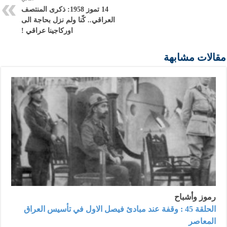
14 تموز 1958: ذكرى المنتصف
العراقي.. كّنا ولم نزل بحاجة الى
اوركاجينا عراقي !
مقالات مشابهة
رموز وأشباح
الحلقة 45 : وقفة عند مبادئ فيصل الاول في تأسيس العراق
المعاصر