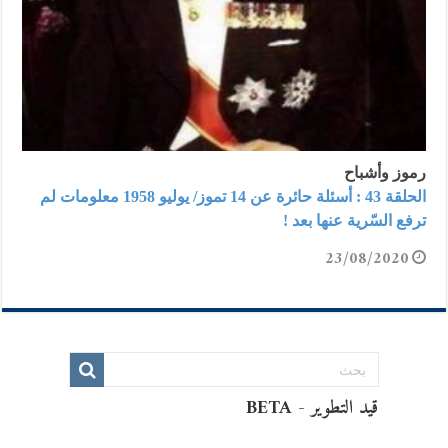
رموز وأشباح
الحلقة 43 : أسئلة حائرة عن 14 تموز/ يوليو 1958 معلومات لم
ترفع السّرية عنها بعد !
23/08/2020